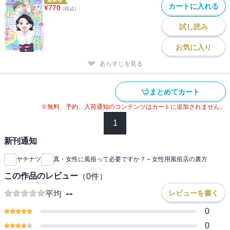
カートに入れる
¥
770
(税込)
試し読み
お気に入り
あらすじを見る
まとめてカート
※無料、予約、入荷通知のコンテンツはカートに追加されません。
1
新刊通知
ヤチナツ
真・女性に風俗って必要ですか？～女性用風俗店の裏方
この作品のレビュー
（
0
件）
--
レビューを書く
平均
0
0