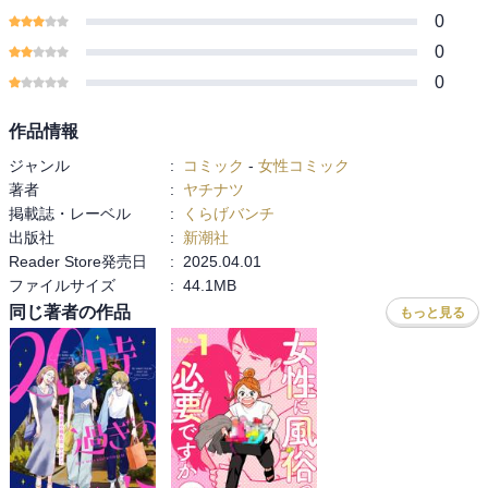
0
0
0
作品情報
ジャンル
:
コミック
-
女性コミック
著者
:
ヤチナツ
掲載誌・レーベル
:
くらげバンチ
出版社
:
新潮社
Reader Store発売日
:
2025.04.01
ファイルサイズ
:
44.1MB
同じ著者の作品
もっと見る