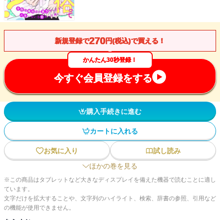
270
新規登録で
円(税込)で買える！
かんたん30秒登録！
今すぐ会員登録をする
購入手続きに進む
カートに入れる
お気に入り
試し読み
ほかの巻を見る
※この商品はタブレットなど大きなディスプレイを備えた機器で読むことに適し
ています。
文字だけを拡大することや、文字列のハイライト、検索、辞書の参照、引用など
の機能が使用できません。