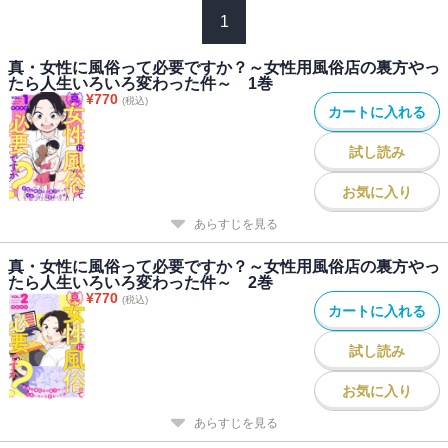
1
真・女性に風俗って必要ですか？～女性用風俗店の裏方やっ
たら人生いろいろ変わった件～ 1巻
¥
770
(税込)
カートに入れる
試し読み
お気に入り
あらすじを見る
真・女性に風俗って必要ですか？～女性用風俗店の裏方やっ
たら人生いろいろ変わった件～ 2巻
¥
770
(税込)
カートに入れる
試し読み
お気に入り
あらすじを見る