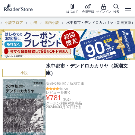
はじめて
会員登録
サインイン
検索
小説フロア
小説
国内小説
水中都市・デンドロカカリヤ（新潮文庫）
水中都市・デンドロカカリヤ（新潮文
庫）
小説
安部公房(著)
/
新潮文庫
(
72
)
レビューを書く
¥
781
(税込)
クーポン利用対象商品
2024年03月07日
配信