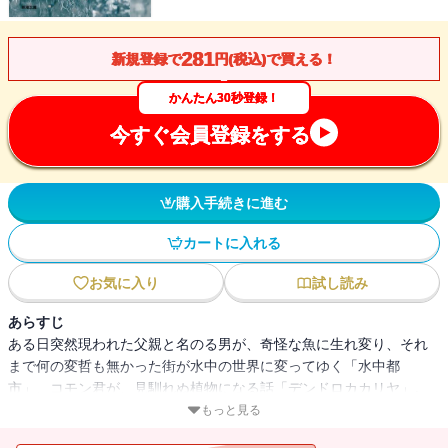
281
新規登録で
円(税込)で買える！
かんたん30秒登録！
今すぐ会員登録をする
購入手続きに進む
カートに入れる
お気に入り
試し読み
あらすじ
ある日突然現われた父親と名のる男が、奇怪な魚に生れ変り、それ
まで何の変哲も無かった街が水中の世界に変ってゆく「水中都
市」、コモン君が、見馴れぬ植物になる話「デンドロカカリヤ」。
安部短編作品の頂点をなす表題二作に、戯曲「友達」の原型となっ
もっと見る
た「闖入者」や「飢えた皮膚」など、寓意とユーモアあふれる文体