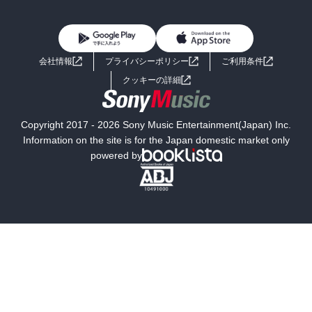
BL・TL
雑誌・グラビア
ビジネス・実用
女性コミック
コミック誌
初めての方へ
ヘルプ
BL・TL
ライトノベル
男子向けラノベ
よくあるご質問
お問い合わせ
会社情報
プライバシーポリシー
ご利用条件
女子向けラノベ
小説
利用規約
クッキーの詳細
国内小説
海外小説
Copyright 2017 - 2026 Sony Music Entertainment(Japan) Inc.
ミステリー
SF
Information on the site is for the Japan domestic market only
powered by
歴史・時代小説
文学
雑誌
グラビア写真集
ボーイズラブ
ティーンズラブ
人文・思想・歴史
社会・政治・法律
ビジネス・経済
サイエンス・テクノロジー