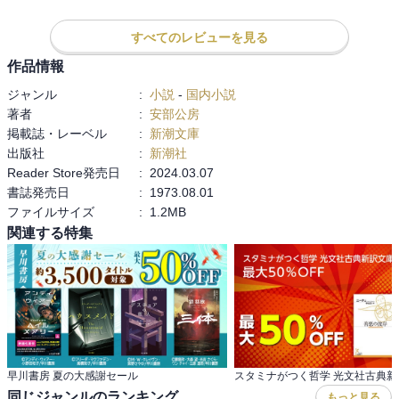
すべてのレビューを見る
作品情報
ジャンル
:
小説
-
国内小説
著者
:
安部公房
掲載誌・レーベル
:
新潮文庫
出版社
:
新潮社
Reader Store発売日
:
2024.03.07
書誌発売日
:
1973.08.01
ファイルサイズ
:
1.2MB
関連する特集
早川書房 夏の大感謝セール
同じジャンルのランキング
もっと見る