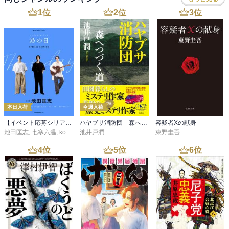
1
位
2
位
3
位
本日入荷
今週入荷
【イベント応募シリアルコード付】池田匡志出演・オーディオフォトブック「あの日」SPECIAL EDITION（音声／動画付）
ハヤブサ消防団 森へつづく道
容疑者Xの献身
池田匡志
,
七寒六温
,
konoko58
池井戸潤
,
村崎キコ
東野圭吾
4
位
5
位
6
位