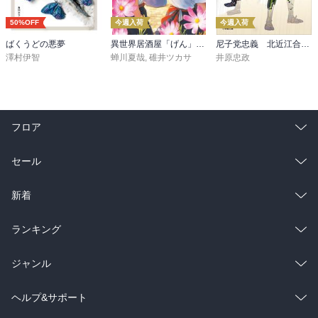
50%OFF
今週入荷
今週入荷
ばくうどの悪夢
異世界居酒屋「げん」三杯目
尼子党忠義 北近江合戦心得〈八〉
澤村伊智
蝉川夏哉
,
碓井ツカサ
井原忠政
フロア
総合
コミック
セール
ラノベ
小説
総合
コミック
新着
雑誌・グラビア
ビジネス・実用
ラノベ
小説
総合
コミック
ランキング
BL・TL
雑誌・グラビア
ビジネス・実用
ラノベ
小説
総合
コミック
ジャンル
BL・TL
雑誌・グラビア
ビジネス・実用
ラノベ
小説
コミック
男性コミック
ヘルプ&サポート