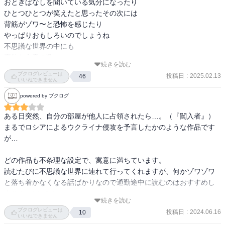
おとぎばなしを聞いている気分になったり

ひとつひとつが笑えたと思ったその次には

背筋がゾワ〜と恐怖を感じたり

やっぱりおもしろいのでしょうね

不思議な世界の中にも

素敵な文章の数々

続きを読む
次にあげる表現は雪に囲まれた冬の今だから、

ブクログレビューは
投稿日
:
2025.02.13
46
なおさら心に響いて残っています。素敵な表現！

いいねできません
powered by ブクログ
「そしてそれらの雪の上に、また新しい雪が重なり、町の表面はな
だらかな雪の曲線に覆われてしまって、数日の後、もしくは数時間
ある日突然、自分の部屋が他人に占領されたら…。（『闖入者』）

の後、不意に映写機の歯車に故障がおきたかのように、街全体がぴ
まるでロシアによるウクライナ侵攻を予言したかのような作品です
ったりと動かなくなっていた」

が…

「本当の春が近づいていたのだ‥

どの作品も不条理な設定で、寓意に満ちています。

　ある日、雲の割目から、太陽がいたずら少女の　　　　　　　よ
読むたびに不思議な世界に連れて行ってくれますが、何かゾワゾワ
うな手をさしのべた。そして泡立つ古い酒を入れた水がめの底に、
と落ち着かなくなる話ばかりなので通勤途中に読むのはおすすめし
誤って落とした金の指輪をさがそうとでもするように、静かに町の
ません。(*´д｀*)

睡をゆりさました」
続きを読む
ブクログレビューは
投稿日
:
2024.06.16
10
いいねできません