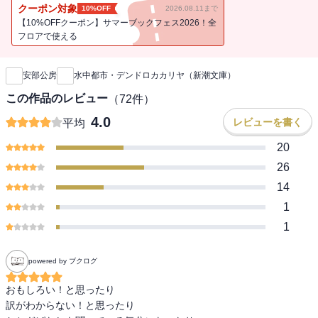
の内に人間存在の不安感を浮び上がらせた初期短編11編を収録。
クーポン対象
10%OFF
2026.08.11まで
（解説・ドナルド・キーン）
【10%OFFクーポン】サマーブックフェス2026！全
フロアで使える
新刊通知
安部公房
水中都市・デンドロカカリヤ（新潮文庫）
この作品のレビュー
（
72
件）
4.0
レビューを書く
平均
20
26
14
1
1
powered by ブクログ
おもしろい！と思ったり

訳がわからない！と思ったり
