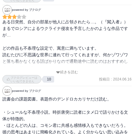
なおさら心に響いて残っています。素敵な表現！

いいねできません
powered by ブクログ
「そしてそれらの雪の上に、また新しい雪が重なり、町の表面はな
だらかな雪の曲線に覆われてしまって、数日の後、もしくは数時間
ある日突然、自分の部屋が他人に占領されたら…。（『闖入者』）

の後、不意に映写機の歯車に故障がおきたかのように、街全体がぴ
まるでロシアによるウクライナ侵攻を予言したかのような作品です
ったりと動かなくなっていた」

が…

「本当の春が近づいていたのだ‥

どの作品も不条理な設定で、寓意に満ちています。

　ある日、雲の割目から、太陽がいたずら少女の　　　　　　　よ
読むたびに不思議な世界に連れて行ってくれますが、何かゾワゾワ
うな手をさしのべた。そして泡立つ古い酒を入れた水がめの底に、
と落ち着かなくなる話ばかりなので通勤途中に読むのはおすすめし
誤って落とした金の指輪をさがそうとでもするように、静かに町の
ません。(*´д｀*)

睡をゆりさました」
続きを読む
ブクログレビューは
投稿日
:
2024.06.16
10
いいねできません
powered by ブクログ
読書会の課題図書。表題作のデンドロカカリヤだけ読む。

・シュールな不条理小説。時折唐突に読者にタメ口で語りかける文
体が特徴的。

・ほとんどの人は、コモン君に共感も感情移入もできないだろう。
彼の思考はあまりに簡略化されている。よく分からない思い込みを