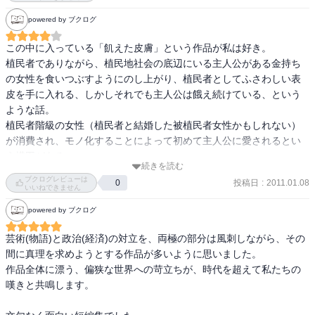
『プルートーのわな』

鉄砲屋　Ｓ２７『群像』

powered by ブクログ
イソップの裁判　Ｓ２７『文芸』

『水中都市』

この中に入っている「飢えた皮膚」という作品が私は好き。

全編を通して、変身という共通項がある。正直カタストロフィは薄
植民者でありながら、植民地社会の底辺にいる主人公がある金持ち
『鉄砲屋』

い印象がある。デンドロカカリヤはその意味がわかれば何を言わん
の女性を食いつぶすようにのし上がり、植民者としてふさわしい表
としているかがわかるだろうが、今は不明。登場人物は何かしらの
皮を手に入れる、しかしそれでも主人公は餓え続けている、という
『イソップの裁判』
歪な情熱に突き動かされて、足下をすくわれるパターンが多いが、
ような話。

勧善懲悪ではないために皮肉が光る。独立した作品として楽しむこ
植民者階級の女性（植民者と結婚した被植民者女性かもしれない）
とはできる。しかし、やはり執筆された時代のエッセンスが随所に
が消費され、モノ化することによって初めて主人公に愛されるとい
あるように思える。

う構図がある。

解説はドナルド･キーン。一理あると思えるところが切ない。
続きを読む
あとは、「手」というシンプルな寓話作品も私の好みだ。伝書鳩が
ブクログレビューは
投稿日
:
2011.01.08
0
主人公。
いいねできません
powered by ブクログ
芸術(物語)と政治(経済)の対立を、両極の部分は風刺しながら、その
間に真理を求めようとする作品が多いように思いました。

作品全体に漂う、偏狭な世界への苛立ちが、時代を超えて私たちの
嘆きと共鳴します。
