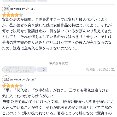
いいねできません
ターテインメントである。面白くて楽しくて恐い。おそらく作者も
楽しんで書いていたはずで、そこを踏まえて、ついている解説が結
powered by ブクログ
構的はずれではないかと思うのだが、読まなきゃ良いんだな。
安部公房の短編集。全体を通すテーマは変形と擬人化といえよう
か。些か読者を突き放した感は安部作品の特徴といえよう。それが
何かは説明せず物語は進み、何を描いているかぼんやり見えてきた
としても、それが何を示しているのかははっきりさせない。それは
著者の世界観の作り込みと作り上げた世界への移入が完全なものな
ため、読者に立ち入る隙を与えないのだろう。

「デンドロカカリヤ」は星新一の「クラムボン」を思い起こさせた
続きを読む
が、あちらが童話的なのに対しこちらは寓話的である。しかし何を
ブクログレビューは
投稿日
:
2015.10.21
0
風刺しているかは筆者にしかわからない。それでよいのだ。何か異
いいねできません
次元の世界を描き、読者が一端を垣間見る、それが安部公房作品の
powered by ブクログ
楽しみ方でもあるのだから。
『手』『闖入者』『水中都市』が好き。 三つとも毛色は違うけど、
気に入ったのだから仕方がない。

 安部公房で始めて手に取った文庫。 動物や植物への変身を物語に組
み込んでいることが多く、それが他著者の変身物語と比べて当然の
ことのように取り扱われている。著者にとって肝心なのは変身その