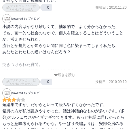
文句なく面白い短編集でした。
ブクログレビューは
投稿日
:
2010.11.20
0
いいねできません
powered by ブクログ
小説の内容はかなり難しくて、抽象的で、よく分からなかった。

でも、画一的な社会のなかで、個人を確立することはどういうこと
か、考えさせられた。

流行とか規則とか知らない間に同じ色に染まってしまう私たち。

あなたとわたしの違いはなんだろう？

突きつけられた質問。

「お前がお前であることを証明できるかい」

続きを読む
この社会の中で、私を知る人が一人もいなかったのなら、

ブクログレビューは
投稿日
:
2010.09.10
0
誰がわたしを他人に証明してくれるだろう。

いいねできません
わたしが、「わたしはわたしなんだ」と主張しても、それは「思い
powered by ブクログ
込み」と

大勢の人に言われてしまったら？一体、自分は何者になってしまう
短編集ですが、だからといって読みやすくなかったです。

のか。

箱男の方が私は読みやすかった。話は神話的なものが多いです。(多
他人の評価によってしか、存在しない自分。

分)オルフェウスやイザナギでてきます。もっと神話に詳しかったら
もっと意味考えられるのかな。やっぱり長編よりは、安部公房の考
集団のなかにいるからこその、存在の不安を描いた作品で、今まで