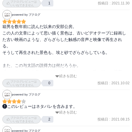
ブクログレビューは
投稿日
:
2021.11.30
1
いいねできません
powered by ブクログ
箱男を数年前に読んだ以来の安部公房。

この人の文章によって思い描く景色は、古いビデオテープに録画し
た古い映画のような、ざらざらした触感の音声と映像で再生され
る。

そうして再生された景色も、埃と砂でざらざらしている。

また、この与太話の説得力は何だろうか。

「ショウチュウを飲みすぎると魚になる」とか、酔っ払いの戯言の
続きを読む
ようなのに、なんとなく「そういうもんかな」と思わせる。

ブクログレビューは
投稿日
:
2021.10.02
0
起承転結が夢のようにチグハグで、読み終わってすぐは「なんだこ
いいねできません
れは」と思うのに、なんとなく腑に落ち…いや落ちないわ。全然落
powered by ブクログ
ちない。その腑に落ちなさと不条理が良い。

このレビューはネタバレを含みます。
あまり深く考えない方が楽しく読めるのかもしれない。

続きを読む
寓意とユーモア、そしてシュールさが溢れる、安定の安部公房ワー
ざらざらした貧しい雰囲気と与太話を楽しむには。
ブクログレビューは
ルド。

投稿日
:
2021.08.15
2
いいねできません
そこには、ふわふわと水中を漂うかのような、不安定さもある。

powered by ブクログ