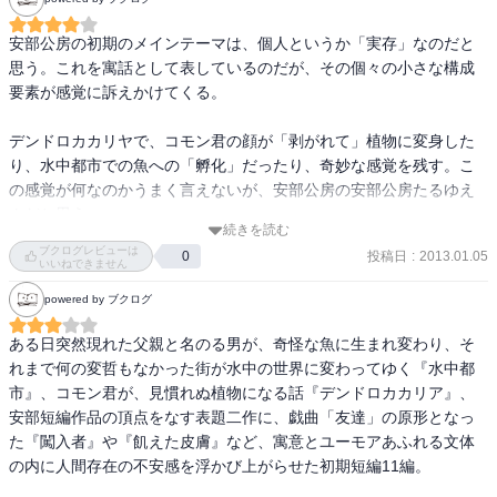
この設定も怖いな…特に一人暮らしには。

じてしか思い至ることができないこと。この場合は読者の目か。

都市伝説とかでありそう。

自分も、そうなのだろうと思うと、すごく怖くて不安定になる。

安部公房の初期のメインテーマは、個人というか「実存」なのだと
孤独になっていく現代社会の生への皮肉だと思う。

どうやったら目を見開いて生きることができるのだろうか。うー
思う。これを寓話として表しているのだが、その個々の小さな構成
ん。

要素が感覚に訴えかけてくる。

≪ノアの方舟≫

私はノア先生を見捨て、方舟を見捨て、そして村を永久に去ること
眼から鱗！とかＡＨＡ体験！みたいな清々しさは一切なく、ひたす
デンドロカカリヤで、コモン君の顔が「剥がれて」植物に変身した
にしました。今となって、私にねがえることはただ、この愚かなア
らどろどろとした気持ちを突きつけられる。

り、水中都市での魚への「孵化」だったり、奇妙な感覚を残す。こ
ル中患者に関する伝説が、せめて誤り伝えられぬことをねがうだけ
でもたまに安部公房を読みたくなるし、読んでよかったと思うんだ
の感覚が何なのかうまく言えないが、安部公房の安部公房たるゆえ
でした。

よな、コレが。

んだと思う。
続きを読む
この最後の文章がすべてを語っている気がする。

ブクログレビューは
投稿日
:
2013.01.05
0
今回一番気になった（気に入った）文章はこれ。

いいねできません
ノア先生のめちゃくちゃな天地創造論も面白かった。

「プルートーのわな」から。ねずみオルフォイオスの台詞。

powered by ブクログ
≪プルートーのわな≫

　「困難が君達を強くするのを待つよりほかないのだろうか。」

猫に鈴をつけに行くのは誰だ？

ある日突然現れた父親と名のる男が、奇怪な魚に生まれ変わり、そ
安部公房版イソップ童話。

れまで何の変哲もなかった街が水中の世界に変わってゆく『水中都
そうなのかもしれない。
市』、コモン君が、見慣れぬ植物になる話『デンドロカカリア』、
≪水中都市≫

安部短編作品の頂点をなす表題二作に、戯曲「友達」の原形となっ
魚になるとは、どういうことか？

た『闖入者』や『飢えた皮膚』など、寓意とユーモアあふれる文体
父親を名乗る男が、魚になっていく描写は、生臭ささえ漂ってくる
の内に人間存在の不安感を浮かび上がらせた初期短編11編。

ようで、
