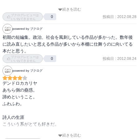
想像するとかなりグロテスク。

続きを読む
紀伊国屋、本のまくらフェアで購入。

ブクログレビューは
投稿日
:
2012.08.28
0
≪鉄砲屋≫

安部公房の短編集はお腹いっぱいになるな。
いいねできません
安部公房には珍しい、政治色が濃い作品。

powered by ブクログ
その中でも、“雁もどき”の大群の襲来に備えて銃を売るという、

初期の短編集。政治、社会を風刺している作品が多かった。数年後
奇想天外なアイディアで異世界感たっぷり。

に読み直したいと思える作品が多いから本棚に仕舞うのに向いてる
本だと思う。
≪イソップの裁判≫

ブクログレビューは
投稿日
:
2012.08.24
0
少し分かりにくかったけど、“噂”というもののいい加減さを皮肉った
いいねできません
作品なのかな。
powered by ブクログ
デンドロカカリヤ

あちら側の蠱惑。

諦めということ。

ふわふわ。

詩人の生涯

こういう系がとても好きだ。

続きを読む
闖入者
