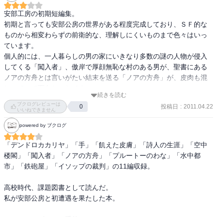
•気象台？

•猫、案内、国民意志の集結方法？

安部工房の初期短編集。

•大人になっても消えない塔？

初期と言っても安部公房の世界がある程度完成しており、ＳＦ的な
•スト破り、スパイ、海

ものから相変わらずの前衛的な、理解しにくいものまで色々はいっ
•アパート、びら男、ナイフ、白い砂、血

ています。

•それから今度はもう何も見えなかった

個人的には、一人暮らしの男の家にいきなり多数の謎の人物が侵入
してくる「闖入者」、傲岸で厚顔無恥な村のある男が、聖書にある
■闖入者

ノアの方舟とは言いがたい結末を送る「ノアの方舟」が、皮肉も混
•真夜中の訪問者たち

じっていて面白かったです。

続きを読む
•アパートの住人たちに口悪く悪態

短編集なので、深く考えずに軽く読めます、
ブクログレビューは
投稿日
:
2011.04.22
•のっとり

0
いいねできません
•多数決、ファシストめ！

powered by ブクログ
•管理人、警察、S子

•キク子、詩人、愛の力、精神上の脱出

「デンドロカカリヤ」「手」「飢えた皮膚」「詩人の生涯」「空中
•アパートの住人たちへの呼びかけ

楼閣」「闖入者」「ノアの方舟」「プルートーのわな」「水中都
•ビラ、バクテリア、ビラ散布禁止法

市」「鉄砲屋」「イソップの裁判」の11編収録。

•ついに休んだのだった

高校時代、課題図書として読んだ。

■ノアの方舟

私が安部公房と初遭遇を果たした本。

■プルートーの罠

■水中都市
