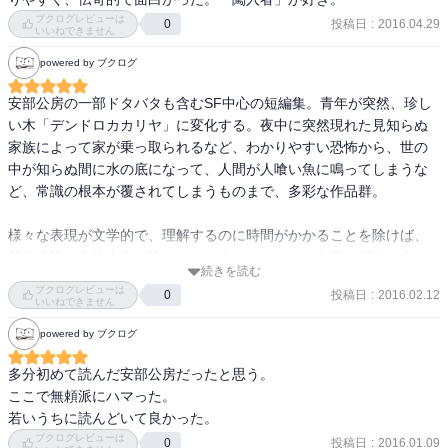
の性質も怖いなぁという感想。

ブクログレビューは
投稿日
:
2016.04.29
0
いいねできません
「手」伝書鳩とその飼い主の輪廻転生の関係を描いた作品。なんだ
powered by ブクログ
か、心に残った。

安部公房の一部ドタバタも含むSF中心の短編集。青年が突然、珍し
「飢えた皮膚」は、ただ怖い。

い木「デンドロカカリヤ」に変化する。夜中に突然現れた見知らぬ
家族によって家が乗っ取られるなど、わかりやすい恐怖から、世の
「闖入者」は民主主義の多数決に対する警鐘なのかな？ある日、家
中が知らぬ間に水の底になって、人間が人喰い魚に鳴ってしまうな
族が家や生活、お金を乗っ取り、反抗すると多数決による正義を主
ど、常識の根本が覆されてしまうものまで、多彩な作品群。

張されてしまう。少し怖い。

様々な表現が文学的で、理解するのに時間がかかることを除けば、
「鉄砲屋」もどこか実際にありそうな範囲なのが安部作品の怖いと
筒井康隆や小松左京を読んできた人にとっては、非常に面白い本と
続きを読む
ころだ。死の商人についての話。
感じるであろう。特に気になるのは、作中人物の思考だと思って読
ブクログレビューは
投稿日
:
2016.02.12
0
んでいると、急に第三者の視点のような表現が織り込まれるとこ
いいねできません
ろ。

powered by ブクログ
こういう作品群から、現代文の問題を出されたら、絶対解けない自
多分初めて読んだ安部公房だったと思う。

信がある。

ここで無頼派にハマった。

若いうちに読んどいて良かった。
それはそうと、いくら文学的な表現が多くとも、この本全部がエン
ブクログレビューは
投稿日
:
2016.01.09
0