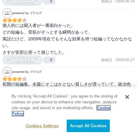
投稿日
:
2009.06.19
0
たｗ

いいねできません
どう考えても理不尽だし、筋が通っていないのに、「民主主義」と
powered by ブクログ
「多数決の原理」という武器を持ち出して、正論のように語る。す
るとそれが自然と正論のように思われてきてしまうのです。

個人的には闖入者が一番面白かった。

これとはちょっと違うかもしれませんが、小学生の時、係決めで
どの短編も、背筋がぞっとする瞬間があって、

「新聞係」がやりたかったのに、一番最初に学級委員に推薦され、
寓話だけど、2009年現在でもそんな効果を持つ短編ってなかなかな
私の意見も無視して勝手に多数決で決められてしまったことを思い
い。

出しましたｗ

さすが安部公房って感じでした。
ブクログレビューは
投稿日
:
2009.05.27
0
いいねできません
表題作である「水中都市」は突拍子もない物語なのだけれど単なる
ヘンテコ物語ではないところが安部公房。

powered by ブクログ
最初はなんという気持ち悪い魚だろう･･･と思っていたのに、逮捕さ
れる時にはなんだか寂しくなってしまいました。

初期の短編集。全篇にそこはかとない貧しさが漂っていて、政治色
濃厚。登場人物の「変身」をテーマにした作品が多いのが気になっ
By clicking “Accept All Cookies”, you agree to the storing of
た。
cookies on your device to enhance site navigation, analyze
それにしてもこの表紙の絵は素敵ですねえ。さすが真知さんです。
ブクログレビューは
投稿日
:
2009.03.04
0
いいねできません
site usage, and assist in our marketing efforts.
Cookie
Policy
powered by ブクログ
Cookies Settings
Accept All Cookies
個人的にはかなり好きだが人に勧められるかというと微妙。

安部公房氏のもう一つの短編(中編)集「壁」と比較すると
