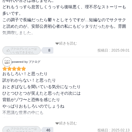
が時代や古さは感じません。

どれもうっすら息苦しくうっすら後味悪く、理不尽なストーリーも
おれはおれにもうそれほど執着していないのだから、魚になってま
多いです。

でおれであろうとは思わない

この調子で長編だったら鬱々としそうですが…短編なのでサクサク
と読めたのが、安部公房初心者の私にもピッタリだったかも。雰囲
というのがとても気に入った。

気満喫しました。

環境や社会が変化していくときに、いつまでも自分の信念に固執し
お気に入りは

ないというしなやかさを感じて、自分にとっての希望の言葉になっ
続きを読む
「デンドロカカリヤ」「手」「水中都市」「飢えた皮膚」「闖入
た。

ブクログレビューは
投稿日
:
2025.09.01
8
者」

いいねできません
あとは鉄砲屋にスミレの香水というのが出てきて、わざわざ香水売
powered by ブクログ
小石川植物園に、デンドロカカリヤを見に行きたくなりました。
場に出かけて行って2〜3嗅がせてもらったが、それらは女性らしさ
おもしろい！と思ったり

全開の香りで全く好みではなかった。

訳がわからない！と思ったり

おとぎばなしを聞いている気分になったり

手の、伝書鳩の変化も面白かった。伝書鳩時代の飼い主を、最後は
ひとつひとつが笑えたと思ったその次には

弾丸となって撃ち抜いてしまうが、鳩は何一つ自分では選べなかっ
背筋がゾワ〜と恐怖を感じたり

た悲しみをどこかおかしく書いてあるのがよかった。

やっぱりおもしろいのでしょうね

不思議な世界の中にも

あと、一人称が「おれ」というのも好き。
素敵な文章の数々

続きを読む
次にあげる表現は雪に囲まれた冬の今だから、

ブクログレビューは
投稿日
:
2025.02.13
46