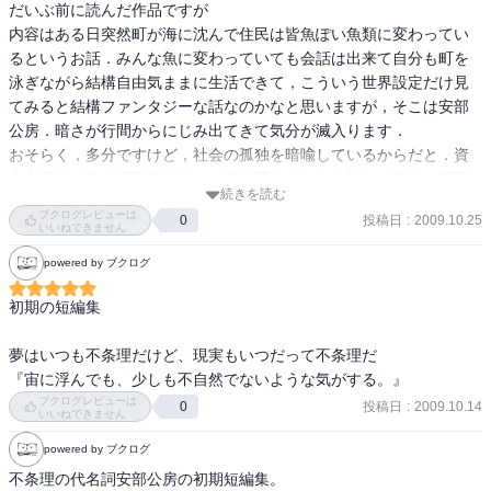
　個人的には『デンドロカカリヤ』が一番好きで、冒頭のフレーズ
だいぶ前に読んだ作品ですが

がリフレインして離れない。民主主義だの何主義だのと、政治色が
内容はある日突然町が海に沈んで住民は皆魚ぽい魚類に変わってい
ばっちり濃い作品ではあるけれども、気色の悪さと性格の悪さは、
るというお話．みんな魚に変わっていても会話は出来て自分も町を
ただそれだけでこちらをニヤっとさせてくれる。

泳ぎながら結構自由気ままに生活できて，こういう世界設定だけ見
　常識が常識によってひっくり返される構図は、読者が素直すぎる
てみると結構ファンタジーな話なのかなと思いますが，そこは安部
と単純に気味が悪いだけなので、そういう意味でも読み手を選ぶ作
公房．暗さが行間からにじみ出てきて気分が滅入ります．

品に思える。

おそらく，多分ですけど，社会の孤独を暗喩しているからだと．資
本主義化が進む近現代で個々の存在理由がとわれ誰もが孤独に埋没
　どうでもいいが、彼の彼女の名前はKなんだが、Kというと『ここ
続きを読む
する．他者は誰もが魚の用に共感を持つことの出来ない世界が来る
ブクログレビューは
ろ』しか思いつかない発想は貧困すぎるんでしょうか。でしょう
投稿日
:
2009.10.25
0
ことを予感したのではないでしょうか．

いいねできません
ね。

ともかく題名に反して読後断然暗かったイメージで，さすが安部公
powered by ブクログ
房と思わせられる作品だった．
　うーん、文系大学一年生にオススメ。
初期の短編集

夢はいつも不条理だけど、現実もいつだって不条理だ

『宙に浮んでも、少しも不自然でないような気がする。』
ブクログレビューは
投稿日
:
2009.10.14
0
いいねできません
powered by ブクログ
不条理の代名詞安部公房の初期短編集。
