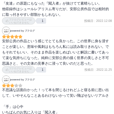
読み続けられるには、それだけの価値があるし

『友達』の原題にもなった『闖入者』が抜けてて素晴らしい。

読む人が少なくても

他収録作はシュールレアリスム寄りだが、安部公房作品では相対的
文字になれば、誰かと共感できるものと思う

に取っ付きやすい部類かもしれない。
だから、

ブクログレビューは
投稿日
:
2022.12.08
1
好き嫌いはあるけれど

いいねできません
その本の良さを

powered by ブクログ
少しでもわかることのできる

読書家になれればいいなぁと

安部公房の作品という感じでとても良かった。この世界に身を浸す
つくづく思いました。

ことが楽しい。意味や風刺はもちろん私には読み取りきれない。で
もそれでもいい、そのまま作品を楽しめばいいと解説に書いてあっ
今しばらくは、安倍公房さんからは

て楽な気持ちになった。純粋に安部公房の描く世界の美しさと不可
距離を置いておこうとおもってますが、、、
思議さと、その文体の見事さに浸って良いのだと思った。
ブクログレビューは
投稿日
:
2022.11.25
1
いいねできません
powered by ブクログ
不思議な話面白かった！って本を閉じるけれどふと寝る前に思い出
して、いやそんなことあるわけないかって笑い飛ばせないリアルさ

「手」は心中

いちばんのお気に入りは「闖入者」