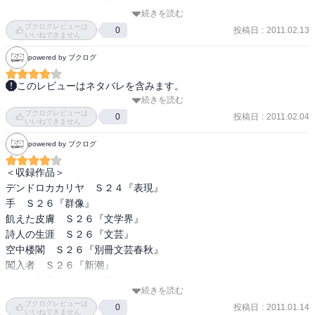
シュールでずーんと重苦しい。

■鉄砲屋

続きを読む
デンドロカカリヤでは、主人公が植物になってしまう。
■イソップの裁判
ブクログレビューは
投稿日
:
2011.02.13
0
いいねできません
powered by ブクログ
このレビューはネタバレを含みます。
続きを読む
『デンドロカカリヤ』

ブクログレビューは
投稿日
:
2011.02.04
0
いいねできません
『手』

powered by ブクログ
『飢えた皮膚』

＜収録作品＞

デンドロカカリヤ　Ｓ２４『表現』

『詩人の生涯』

手　Ｓ２６『群像』

飢えた皮膚　Ｓ２６『文学界』

『空中楼閣』

詩人の生涯　Ｓ２６『文芸』

空中楼閣　Ｓ２６『別冊文芸春秋』

『闖入者』

闖入者　Ｓ２６『新潮』

ノアの方舟　Ｓ２６『群像』

『ノアの箱舟』

続きを読む
プルートーのわな　Ｓ２７『現在』

ブクログレビューは
投稿日
:
2011.01.14
0
水中都市　Ｓ２７『文学界』

いいねできません