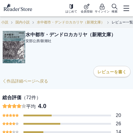
はじめて
会員登録
サインイン
検索
小説
国内小説
水中都市・デンドロカカリヤ（新潮文庫）
レビュー一覧
水中都市・デンドロカカリヤ（新潮文庫）
安部公房
/
新潮社
レビューを書く
作品詳細ページへ戻る
総合評価
（
72
件）
4.0
平均
20
26
14