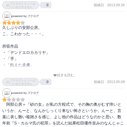
ブクログレビューは
不気味な語り口で綴られた、“コモン君がデンドロカカリヤになった
投稿日
:
2013.09.26
0
いいねできません
話”。

powered by ブクログ
ぼくらはみんな、不安の向うに一本の植物をもっている。伝染病か
もしれないね。植物になったという人の話が、近頃めっきり増えた
久しぶりの安部公房。

ようだよ。(p.9)

こ、こわかった・・・。

“植物になる”ということが、現在の喪失、自殺した人間、精神分裂な
所収作品

どのパラフレーズとして使われているのかな。

・「デンドエロカカリヤ」

結末にはゾッとした。

・「手」

・「飢えた皮膚」

≪手≫

・「詩人の生涯」

この物語の展開には思わず唸ってしまった。

続きを読む
・「空中楼閣」

かつての伝書鳩“おれ”が、観念化され銅像となり、

ブクログレビューは
投稿日
:
2013.05.09
0
・「闖入者―手記とエピローグ―」

いいねできません
さらにその銅像の足首を鋸で切ろうとしている“手”

・「ノアの方舟」

この設定だけでも脱帽したくなるのだが、そこからさらにストーリ
powered by ブクログ
・「プルートーのわな」

ーが加わっていく。

・「水中都市」

　阿部公房＝『砂の女』が私の方程式で、その胸の奥がむず痒いと
なんとも言えない読後感を味わった。

・「鉄砲屋」

いうか、んーと、なんかしっくり来ない怖さというか、んーと、言
・「イソップの裁判」

葉に表し難い複雑さを感じ、よし他の作品はどうなのかと思い、数
≪飢えた皮膚≫

年前『S・カルマ氏の犯罪』を読んだ結果松田優作並みのなんじゃこ
貧乏人が金持ち夫人に復讐する話。
