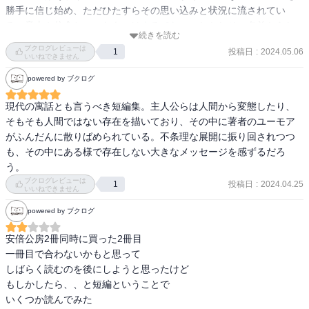
勝手に信じ始め、ただひたすらその思い込みと状況に流されてい
る。意志や信念といったものはまるでない。しかしその名前からし
続きを読む
て、これは大衆のことを揶揄しているように思われる。

ブクログレビューは
投稿日
:
2024.05.06
1
・Kは、政府の代理のようにも描かれている。が、彼の本性はラスト
いいねできません
シーンだろう。つまり、コレクターなのだ。自分の所有欲を満たす
powered by ブクログ
ために執念を燃やしているだけだ。デンドロカカリヤは、ぱっと見
の派手さもなく人の目を惹くものは何もないが、実は小笠原諸島の
現代の寓話とも言うべき短編集。主人公らは人間から変態したり、
固有種であり珍しい学名を冠するという、かなりマニアックな植物
そもそも人間ではない存在を描いており、その中に著者のユーモア
で、それを知るのはK植物園長くらいである。価値が分かる人の下、
がふんだんに散りばめられている。不条理な展開に振り回されつつ
適切な環境を与えられ居場所を得たコモン君は、(彼としては不服だ
も、その中にある様で存在しない大きなメッセージを感ずるだろ
ろうが)彼のポテンシャルを考えればまあハッピーエンドなんだろう
う。
ね。
ブクログレビューは
投稿日
:
2024.04.25
1
いいねできません
powered by ブクログ
安倍公房2冊同時に買った2冊目

一冊目で合わないかもと思って

しばらく読むのを後にしようと思ったけど

もしかしたら、、と短編ということで

いくつか読んでみた
