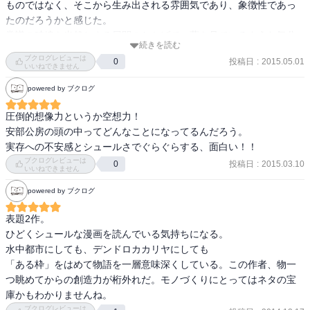
ものではなく、そこから生み出される雰囲気であり、象徴性であっ
たのだろうかと感じた。

常識の破綻を当然とする展開のおかげで、夢を見ているような気分
続きを読む
にさせられる。楽しい夢ではないことが多いが、進行のテンポが良
ブクログレビューは
投稿日
:
2015.05.01
0
いため、夢だからそんなもんだよねとやや強引に納得させられてし
いいねできません
まう。

powered by ブクログ
あとがきではカフカやリルケを似た作品として挙げていたけ
圧倒的想像力というか空想力！

ど・・・夢野久作あたりも近・・・くもないかな？　いや、目指し
安部公房の頭の中ってどんなことになってるんだろう。

ている方向は違う気がする。もしくはアンナ・カヴァン？　それも
実存への不安感とシュールさでぐらぐらする、面白い！！
違う気がする。

ブクログレビューは
投稿日
:
2015.03.10
0
いいねできません
まあ類似を探すよりも、作品が醸し出すこの素晴らしい夢の雰囲気
powered by ブクログ
を素直に楽しむのが一番。ひとつ読んで気に入ったら片っ端からど
うぞ。

表題2作。

ひどくシュールな漫画を読んでいる気持ちになる。

自治医大店　田崎
水中都市にしても、デンドロカカリヤにしても

「ある枠」をはめて物語を一層意味深くしている。この作者、物一
つ眺めてからの創造力が桁外れだ。モノづくりにとってはネタの宝
庫かもわかりませんね。
ブクログレビューは