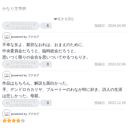
かなり文学的

続きを読む
発想力がすごい

ブクログレビューは
投稿日
:
2024.04.09
6
いいねできません
短編だから、なんとか食い下がった感。

powered by ブクログ
不幸な女よ、親切なおれは、おまえのために、

同じものを見てても

中央委員会だろうと、臨時総会だろうと、

同じものを見てないような感覚なんじゃないだろうか

思いつく限りの会合を思いついてやるつもりさ。
興味深く感じるけど

ブクログレビューは
投稿日
:
2024.02.06
0
私には、今の私には理解できないところが多かった

いいねできません
powered by ブクログ
SFでもなく

作品はもちろん、解説も面白かった。

小説でもなく

手、デンドロカカリヤ、プルートーのわなが特に好き。詩人の生涯
これはどういうジャンルになるんでしょう？

は悲しかった。母親。
なんとか文学とか言われるものだろうけど

ブクログレビューは
投稿日
:
2023.12.29
0
いいねできません
好みからしたら好みではない

powered by ブクログ
でも、どんな本も
