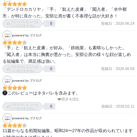
当時は、読書記録を残すことなど想像もしていませんでした。

安部公房に初めて出会ったのは、高校の現代国語の教科書に載って
「デンドロカカリヤ」「手」「飢えた皮膚」「闖入者」「水中都
いた「赤い繭」という作品でした。

市」が特に良かった。安部公房が書く不条理な話が大好き！
当時の価格は、280円。今なら、600円程度かな。

ブクログレビューは
投稿日
:
2026.06.24
0
いいねできません
古くなった読了後の文庫本を処分するにあたり、2026/6/26に登録し
powered by ブクログ
た。
「手」と「飢えた皮膚」が好み。「鉄砲屋」も素晴らしかった。
「闖入者」は本当に胸糞が悪かった。安部公房の様々な顔が楽しめ
る短編集で、満足感は強い。
ブクログレビューは
投稿日
:
2026.06.09
0
いいねできません
powered by ブクログ
このレビューはネタバレを含みます。
続きを読む
どれも予想がつかない物語で一気に読めた。

ブクログレビューは
時代背景や当時の安部公房の状況を理解すると、きっと意図のよう
投稿日
:
2026.02.11
0
いいねできません
なものが読み取れるのかなとは思うが、面倒くさいので読んであり
powered by ブクログ
のままを楽しんだ。

11篇からなる初期短編集。昭和24〜27年の作品が収められています
水中都市のフレーズで
