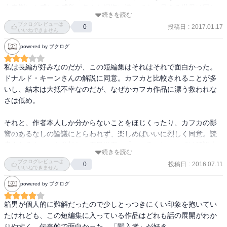
上春樹にも感じる感覚。色んな深海に潜っても、見える世界は同じ
続きを読む
というか。
ブクログレビューは
投稿日
:
2017.01.17
0
いいねできません
powered by ブクログ
私は長編が好みなのだが、この短編集はそれはそれで面白かった。
ドナルド・キーンさんの解説に同意。カフカと比較されることが多
いし、結末は大抵不幸なのだが、なぜかカフカ作品に漂う救われな
さは低め。

それと、作者本人しか分からないことをほじくったり、カフカの影
響のあるなしの論議にとらわれず、楽しめばいいに烈しく同意。読
書会なるものにも参加し、夏目漱石の「こころ」については解説本
続きを読む
なるものを読んでしまったが、その経験を経て、あまり重要ではな
ブクログレビューは
投稿日
:
2016.07.11
0
いと思った。

いいねできません
powered by ブクログ
夢十夜もゆりがなにを意味するかを考えるより、私はその幻想的な
光景を頭に描き出す方が好きだ。

箱男が個人的に難解だったので少しとっつきにくい印象を抱いてい
たけれども、この短編集に入っている作品はどれも話の展開がわか
でも、この短編集は人間誰でもが持つ性情を大げさに描き出すとど
りやすく、伝奇的で面白かった。「闖入者」が好き。