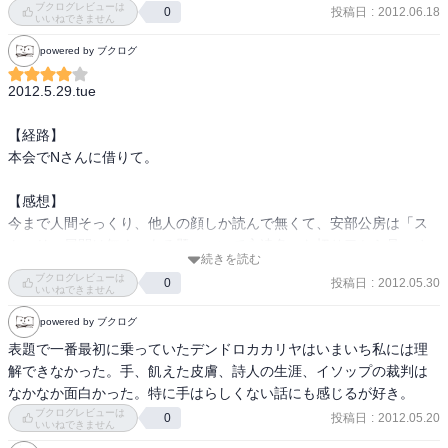
ブクログレビューは
投稿日
:
2012.06.18
0
とんでもなく嫌な話。

いいねできません
すごいイライラしたけど、巻き込まれてなす術もなく、というのは

powered by ブクログ
とても安部公房ぽいなぁ。

2012.5.29.tue

水中都市

なんとなく第四間氷期思い出した。

【経路】

最後が好き。
本会でNさんに借りて。

【感想】

今まで人間そっくり、他人の顔しか読んで無くて、安部公房は「ス
トーリー展開は無く、ある題について永遠色々な切り口から見つめ
続きを読む
ようとする」という認識で、着想は面白いので勢いで読めるが考え
ブクログレビューは
投稿日
:
2012.05.30
0
に不快感をもった場合なかなかそこから抜け出せないから苦手な作
いいねできません
家だった。

powered by ブクログ
仲良くはなれないけど遠目に見てるぶんには好きな人というかん
表題で一番最初に乗っていたデンドロカカリヤはいまいち私には理
じ。笑

解できなかった。手、飢えた皮膚、詩人の生涯、イソップの裁判は
だからわたしには著書のような短編の方が付き合いやすいみたい。

なかなか面白かった。特に手はらしくない話にも感じるが好き。
＊

ブクログレビューは
投稿日
:
2012.05.20
0
にんげんの無力さと、「わたし」が「わたし」たる所以って何？

いいねできません
ってことをよく考えさせられた。
