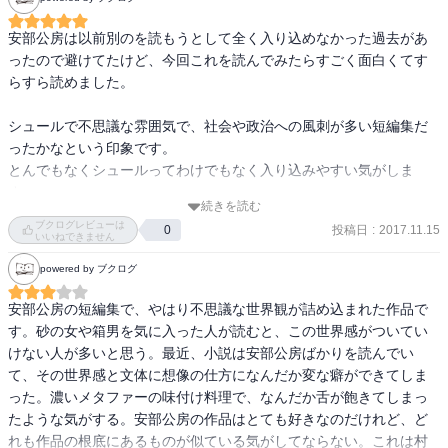
分からない感じを楽しむので良いのかなと思います。

解説がドナルド・キーンさんでした。読者に私なりの「解釈」を押
安部公房は以前別のを読もうとして全く入り込めなかった過去があ
し付けるのは遠慮したい、という姿勢、わたしも気を付けていこう
ったので避けてたけど、今回これを読んでみたらすごく面白くてす
と思いました。合掌。
らすら読めました。

シュールで不思議な雰囲気で、社会や政治への風刺が多い短編集だ
ったかなという印象です。

とんでもなくシュールってわけでもなく入り込みやすい気がしま
す。

続きを読む
後味は全体的に良くはないですね。ハッピーエンドではない…。

ブクログレビューは
投稿日
:
2017.11.15
0
いいねできません
『デンドロカカリヤ』が一番好きで、『手』『闖入者』あたりも好
powered by ブクログ
きです。

安部公房の短編集で、やはり不思議な世界観が詰め込まれた作品で
これを機に安部公房作品もっと読んでいきたいなぁ。
す。砂の女や箱男を気に入った人が読むと、この世界感がついてい
けない人が多いと思う。最近、小説は安部公房ばかりを読んでい
て、その世界感と文体に想像の仕方になんだか変な癖ができてしま
った。濃いメタファーの味付け料理で、なんだか舌が飽きてしまっ
たような気がする。安部公房の作品はとても好きなのだけれど、ど
れも作品の根底にあるものが似ている気がしてならない。これは村