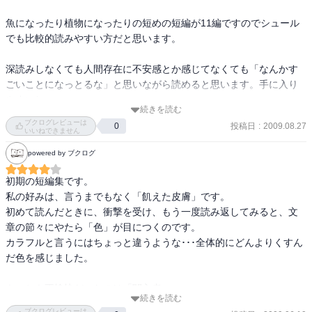
魚になったり植物になったりの短めの短編が11編ですのでシュール
でも比較的読みやすい方だと思います。

深読みしなくても人間存在に不安感とか感じてなくても「なんかす
ごいことになっとるな」と思いながら読めると思います。手に入り
やすいし。
続きを読む
ブクログレビューは
投稿日
:
2009.08.27
0
いいねできません
powered by ブクログ
初期の短編集です。

私の好みは、言うまでもなく「飢えた皮膚」です。

初めて読んだときに、衝撃を受け、もう一度読み返してみると、文
章の節々にやたら「色」が目につくのです。

カラフルと言うにはちょっと違うような･･･全体的にどんよりくすん
だ色を感じました。

もっとも不愉快だったのは「闖入者」。

続きを読む
あまりに不愉快だったので、そこで読むのを辞めようかと思いまし
ブクログレビューは