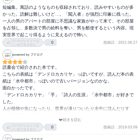
これを読んでると、形ってなんだろうって思う。

短編集。寓話のようなものも収録されており、読みやすいものが多
自分が見ているものの形と、その実際の形には乖離があって、一体
かった。読解は難しいけど…。「闖入者」が強烈に印象に残った。
そのどちらが正しいのだろう。いや、もしかしたらどちらも間違っ
一人の男のアパートの部屋に不思議な家族がやって来て、その部屋
ていて、正しいかどうかなんて、誰にも分かんないのかも知れない
を占領し、多数決で男の給料を奪い、男を酷使するという内容。現
な、と言う気持ちになってくる。

実世界で起こり得るように見えるので怖い。
ブクログレビューは
投稿日
:
2021.06.27
0
いいねできません
闖入者は読んでいて胸糞悪かった。ただ、そのじっとりとした湿度
を感じる嫌な読後感は、砂の女含めて、安部公房作品に通ずるもの
powered by ブクログ
がある…良いな…
読書会で紹介された本です。

こちらの表紙は「デンドロカカリヤ」っぽいですが、読んだ本の表
紙は「水中都市」っぽいので古いバージョンなのかな。

面白かったです。

「デンドロカカリヤ」「手」「詩人の生涯」「水中都市」が好きで
した。

人が植物や魚になったり、世界が凍りついたり水中に沈んだりす
る、不思議な世界が楽しかったです。水中都市で空中を泳いでみた
続きを読む
いです。魚は怖いけど。

ブクログレビューは
投稿日
:
2019.03.09
0
「闖入者」はとてもブラックで怖かったです。結末が辛い。

いいねできません
安部公房は寓意があるのかどうかよく分からないですが、このよく
powered by ブクログ