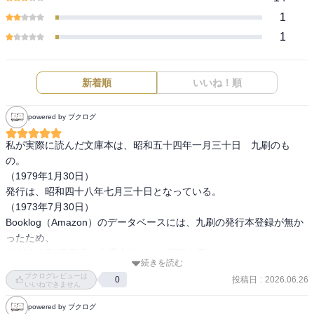
1
1
新着順
いいね！順
powered by ブクログ
私が実際に読んだ文庫本は、昭和五十四年一月三十日　九刷のも
の。

（1979年1月30日）

発行は、昭和四十八年七月三十日となっている。

（1973年7月30日）

Booklog（Amazon）のデータベースには、九刷の発行本登録が無か
ったため、

1973年8月1日発売の文庫本データの装丁を用いた。

続きを読む
ブクログレビューは
投稿日
:
2026.06.26
0
1979年九刷を購入して読んだが、読んだ時期は、1980年頃だと思い
いいねできません
ます。大学生の頃だったと思います。正確には、記憶してません。
powered by ブクログ