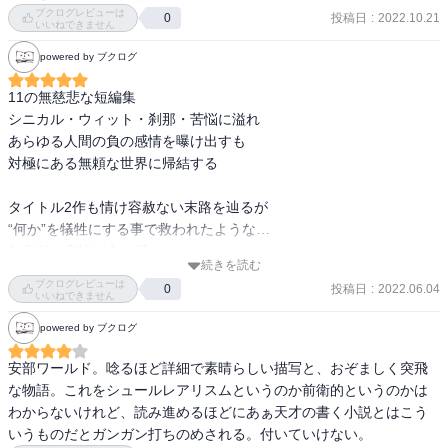
ブクログレビューは
投稿日
:
2022.10.21
0
いいねできません
powered by ブクログ
11の無慈悲な短編集

シニカル・ウィット・刹那・苦悩に溢れ

あらゆる人間の負の感情を曝け出すも

対極にある無頼な世界に帰結する

タイトル2作も情け容赦ない末路を辿るが

“何か”を犠牲にする事で救われたような…

無責任な安堵が心を満たした
続きを読む
ブクログレビューは
投稿日
:
2022.06.04
0
いいねできません
powered by ブクログ
安部ワールド。唸るほど詳細で素晴らしい描写と、おぞましく突飛
な物語。これをシュールレアリスムというのか前衛的というのかは
わからないけれど、読み進めるほどにあぁ天才の書く小説とはこう
いうものだとガンガン打ちのめされる。付いていけない。