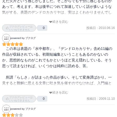
えた欠片という感じがしました。そこからでも十分に感じるものが
出会ったことのない作品だった。
あって、考えます。本は後半につれて加速していく話が多いような
気がする。表題のデンドロカカリヤは、実はよくわかりませんでし
た...

続きを読む
私は長編のほうが好きかも知れません。
ブクログレビューは
投稿日
:
2010.06.16
0
いいねできません
powered by ブクログ
　この本は表題の『水中都市』、『デンドロカカリヤ』含め11編の
作品が収録されている。初期短編集ということもあるのかないの
か、思想的なものがこれでもかというほど見え隠れしている。そう
思って読まなければ、いくつかは純粋に読める、筈。

　所謂「らしさ」が詰まった作品が多い。そして変身譚ばかり。一
見すると難解に思える文章に吐き気を催すのでなければ、入門編と
してオススメです。

続きを読む
　この人の文章は三回転半捻った後に逆回転がかかって戻ってくる
ブクログレビューは
投稿日
:
2009.11.10
0
ような捻くれ方をしているので、そういうものが面倒ならば見なか
いいねできません
ったことにする方が吉。

powered by ブクログ