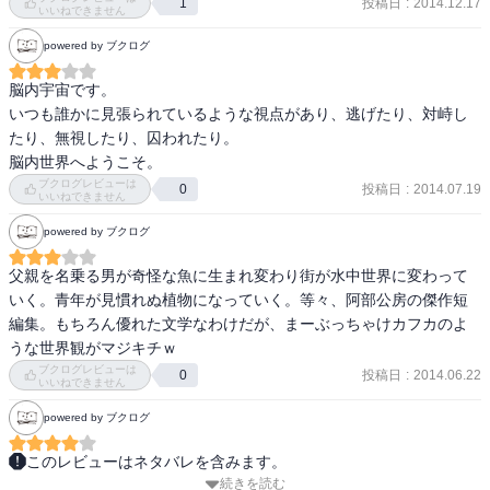
投稿日
:
2014.12.17
1
いいねできません
powered by ブクログ
脳内宇宙です。

いつも誰かに見張られているような視点があり、逃げたり、対峙し
たり、無視したり、囚われたり。

脳内世界へようこそ。
ブクログレビューは
投稿日
:
2014.07.19
0
いいねできません
powered by ブクログ
父親を名乗る男が奇怪な魚に生まれ変わり街が水中世界に変わって
いく。青年が見慣れぬ植物になっていく。等々、阿部公房の傑作短
編集。もちろん優れた文学なわけだが、まーぶっちゃけカフカのよ
うな世界観がマジキチｗ
ブクログレビューは
投稿日
:
2014.06.22
0
いいねできません
powered by ブクログ
このレビューはネタバレを含みます。
続きを読む
≪デンドロカカリヤ≫
