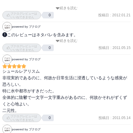
■飢えた皮膚

続きを読む
•中国

☆関連図書(既読)

ブクログレビューは
投稿日
:
2012.01.21
0
•ブルジョワへの復讐心

「壁」安部公房著、新潮文庫、1969.05.20

いいねできません
•キム、皮膚の色が変わる、阿片

「けものたちは故郷をめざす」安部公房著、新潮文庫、1970.05.25

powered by ブクログ
•ハンコ、没落

「飢餓同盟」安部公房著、新潮文庫、1970.09.25

このレビューはネタバレを含みます。
•おれの皮膚は死の不安に似た冷たさを感じ、暗い緑色に変わってい
「第四間氷期」安部公房著、新潮文庫、1970.11.10

続きを読む
｢デンドロカカリア｣

た

「反劇的人間」安部公房・キーン著、中公新書、1973.05.25

ブクログレビューは
｢手｣

投稿日
:
2011.05.15
0
「榎本武揚」安部公房著、中公文庫、1973.06.10

いいねできません
｢飢えた皮膚｣

■詩人の生涯

「人間そっくり」安部公房著、ハヤカワ文庫、1974.10.15

powered by ブクログ
｢詩人の生涯｣

•39歳の老婆

「内なる辺境」安部公房著、中公文庫、1975.07.10
｢空中楼閣｣

•糸車は疲労を育てるため？糸になった老婆

シュールレアリスム

｢闖入者｣

•労働者として抗議、息子

非現実的であるのに、何故か日常生活に浸透しているような感覚が
｢ノアの方舟｣

•ジャケットの数が多すぎる

恐ろしい。

｢プルートーのわな｣

•人は貧しさのために貧しくなる

特に水中都市がすきだった。

｢水中都市｣

•血。赤いジャケット、息子に

全体的に陰鬱で一文字一文字重みがあるのに、何故かそれがずくず
｢鉄砲屋｣

•すると彼は、そのページの中に消えてしまった

くと心地よい。

｢イソップの裁判｣
二元性。
■空中楼閣

ブクログレビューは
投稿日
:
2011.05.14
0
•求む工員。空中楼閣建設事務所

いいねできません
•就活中、待つ

powered by ブクログ