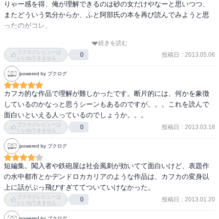
以下、まとまらないまま漫ろ書き。

りゃー感を得、俺が理解できるのは砂の女だけやなーと思いつつ、
夫人が薬物にはまっていく姿がブラックに描かれている。

またどういう気分からか、ふと阿部氏の本を再び読んでみようと思
身体の色が変わってしまう病気というアイディアが安部公房らし
「闖入者」が全集のものと違った気がする。後者の方がすっきりし
ったのがコレ。

い。

ていて好きだ。怖いけど。

続きを読む
まあ、勝手に集団で人んち入り込んで『民主主義による多数決の結
≪詩人の生涯≫

ブクログレビューは
安部公房の作品の怖さは、自分がいかに盲目的に生きているかを気
投稿日
:
2013.05.06
0
果、ここは我々の部屋になりましたー、な、お前！』みたいな、そ
糸車に巻き込まれた老婆が糸になり、その糸からジャケツが作られ
いいねできません
づかされるところだ。

してその部屋に元々住んでる奴は奴で『お、おう・・・あれ？』っ
る。

powered by ブクログ
て感じの、私には理解できない当時の前衛的な内容で、何と言う
買い手もなく彷徨いはじめたジャケツは、詩人である息子の前に立
たとえば、作品中よく「赤」を敵対視する人間が出てくる。なんだ
か、もうお腹一杯です。

つ。

カフカ的な作品で理解が難しかったです。断片的には、何かを象徴
か大学紛争の時代などを思い起こすが、それそのものは問題ではな
冬の厳しい寒さと春の訪れを感じさせる文章が印象深い。

しているのかなっと思うシーンもあるのですが。。。これを読んで
い。

阿部氏の本は分かる人には分かるのでしょうが、やっぱりこの時代
面白いといえる人っているのでしょうか。。。
問題は、その「赤」という思想に対して批判し、排除しようとする
の、偏執的な新自由主義批判、こっそり共産主義万歳みたい感があ
≪空中楼閣≫

ブクログレビューは
投稿日
:
2013.03.18
0
側だ。

いいねできません
る内容は、面倒臭くてもういいです。ありがとうございました。
無職の男のアパートの前に貼られていた“空中楼閣建設事務所”の工員
だいたいにおいて、そのような登場人物は金持ちで権力者で、計算
募集。

powered by ブクログ
高く口がうまい。彼らは一様に「民主主義」の素晴らしさを声高々
実体のない職業に、採用されたと思い込んだ男はどんどん狂ってい
に讃えるけれど、公房の作品からあらわれるそれらがいかに粗暴で
短編集。闖入者や鉄砲屋は社会風刺が効いてて面白いけど、表題作
く。

高慢極まりないか。

の水中都市とかデンドロカカリアのような作品は、カフカの変身以
相手を貶めることによって自身の正当性を保ち、ふんぞり返るよう
上に話がぶっ飛びすぎててついていけなかった。
≪闖入者≫

な感じ。

ブクログレビューは
夜更けに突然やってきて、住み込み始めた闖入者９人家族。

投稿日
:
2013.01.20
0
いいねできません
何が恐ろしいって、それが日常的にありふれていることだ。公房が
彼らをなんとかして追い出そうと、男は奮闘する。

描く世界が、今私たちの世界そのものなんだろうと思う。他者を通
powered by ブクログ