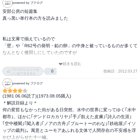
powered by ブクログ
特に恐ろしかったのは 闖入者。

安部公房の短篇集 

あっさりと常識を否定されて孤立し、疲れ果ててしまう絶望感！

真っ黒い単行本の方を読みました 

安部公房は教訓めいたものは残さず、たんたんと不条理を皮肉たっ
ぷりに記していくから後味悪ーい。笑

すきとかきらいとかじゃなくて、衝撃！って意味で☆4。

私は文庫で揃えているので 

「壁」や「R62号の発明・鉛の卵」の中身と被っているものが多くて 

【内容メモ】

なんとなく後回しにしていたのですが 

■デンドロカカリア

久しぶりに読んだらやっぱりうるっとしました 

•君も被害者

続きを読む
この人の水を含んだ砂のようなざりりとした比喩に 

•コモン君、顔が裏返る

ブクログレビューは
投稿日
:
2012.03.27
0
堪らない恍惚を覚えます 

•女からの手紙、あの人、約束時間

いいねできません
•H植物園長、アルピイエ、地獄の怪鳥

powered by ブクログ
•なんだ、大したやつじゃなかったな

表題作の「水中都市」と 

(1981.06.06読了)(1973.08.05購入)

あと「棒」の対になる「なわ」がすてきでした
■手

＊解説目録より＊

•おれを変形し、おれに運命を与えた「手」。あの男はその「手」の
何の変哲もなかった街がある日突然、水中の世界に変ってゆく｢水中
付属物。

都市｣。ほかに｢デンドロカカリヤ｣｢手｣｢飢えた皮膚｣｢詩人の生涯｣
•伝書鳩、見世物小屋、剥製、銅の平和の鳩、ピストルの球

｢空中楼閣｣｢闖入者｣｢ノアの方舟｣｢プルートーのわな｣｢鉄砲屋｣｢イソ
•最後の変形を完了した

ップの裁判｣。寓意とユーモアあふれる文体で人間存在の不安感を浮
かび上がらせた十一編。
