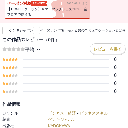
軽視――たしかに「これまで」のナンパはそうだったかもしれな
クーポン対象
10%OFF
2026.08.11まで
い。しかし、時代はもう変わった。海外では街中で声をかけるのは
【10%OFFクーポン】サマーブックフェス2026！全
日常的に行われており、声をかけられたほうも、その行為に特別や
フロアで使える
新刊通知
ましい気持ちを抱かない。ナンパは出会いの一つにすぎない。日本
でもこの「新しい」ナンパは行われてもいいのではないか。かつて
ゲンキジャパン
今日のナンパ術 モテる男のコミュニケーションとは何
芸術家の岡本太郎が『今日の芸術』（光文社文庫）という書籍にて
「芸術の在り方・見方」を変えたように、ナンパの概念を変えた
この作品のレビュー
（
0
件）
い。メンバーのゲンキは、ネイティブと英会話をするために声をか
--
レビューを書く
平均
け始めたように、目的は「英語を話す」だった。いつしか英語でも
日本語でも会話するようになり、自身のコミュニケーション力は飛
0
躍的に向上した。人と人がかかわるうえで欠かせないこのコミュニ
0
ケーション術は、プライベートでも仕事でもなんでも、役に立つこ
0
としかない。何より、SNS時代になりスマホで完結するこの時代、
0
コロナ禍を経て、いっそうその傾向は強くなった。しかし、人とよ
りよいコミュニケーションを重ねるには、スポーツのように毎日特
0
訓しなければならない。ナンパはそんな最良の手段でもある。本書
では、そんなナンパの手法を余すところなく紹介する。そして巻末
作品情報
には、ナンパで自分を磨き続けた一人でもあるGACKT氏との対談も
ジャンル
:
ビジネス・経済
-
ビジネススキル
掲載する。ナンパをテーマにどんな会話が繰り広げられたのか、こ
著者
:
ゲンキジャパン
ちらもせひ堪能していただきたい。
出版社
:
KADOKAWA