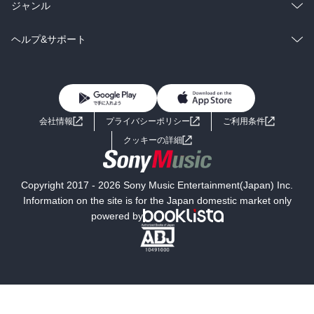
BL・TL
雑誌・グラビア
ビジネス・実用
ラノベ
小説
総合
コミック
ジャンル
BL・TL
雑誌・グラビア
ビジネス・実用
ラノベ
小説
コミック
男性コミック
ヘルプ&サポート
BL・TL
雑誌・グラビア
ビジネス・実用
女性コミック
コミック誌
初めての方へ
ヘルプ
BL・TL
ライトノベル
男子向けラノベ
よくあるご質問
お問い合わせ
会社情報
プライバシーポリシー
ご利用条件
女子向けラノベ
小説
利用規約
クッキーの詳細
国内小説
海外小説
Copyright 2017 - 2026 Sony Music Entertainment(Japan) Inc.
ミステリー
SF
Information on the site is for the Japan domestic market only
powered by
歴史・時代小説
文学
雑誌
グラビア写真集
ボーイズラブ
ティーンズラブ