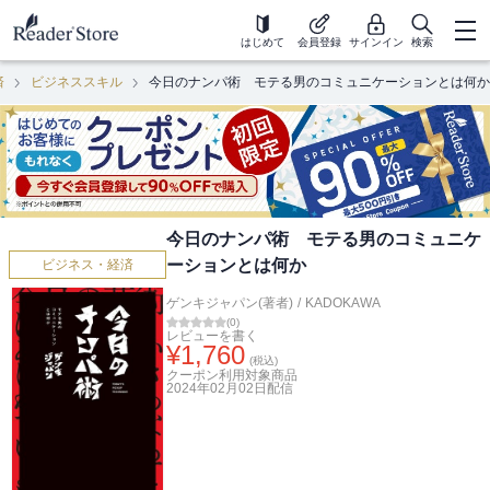
はじめて
会員登録
サインイン
検索
済
ビジネススキル
今日のナンパ術 モテる男のコミュニケーションとは何か
今日のナンパ術 モテる男のコミュニケ
ーションとは何か
ビジネス・経済
ゲンキジャパン(著者)
/
KADOKAWA
(
0
)
レビューを書く
¥
1,760
(税込)
クーポン利用対象商品
2024年02月02日
配信