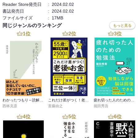
Reader Store発売日
:
2024.02.02
書誌発売日
:
2024.02.02
ファイルサイズ
:
17MB
同じジャンルのランキング
もっと見る
1
位
2
位
3
位
わかったつもり～読解力がつかない本当の原因～
これだけ差がつく！老後のお金 55歳から15年で2500万円をつくる
疲れ切った人のための勉強法
西林克彦
首藤由之
堀田秀吾
4
位
5
位
6
位