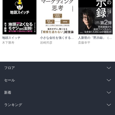
地頭スイッチ
小さな会社を強くするマーケティング思考
人新世の「黙示録」（集英社シリーズ・コモン）
木下勝寿
岩崎邦彦
斎藤幸平
フロア
総合
コミック
セール
ラノベ
小説
総合
コミック
新着
雑誌・グラビア
ビジネス・実用
ラノベ
小説
総合
コミック
ランキング