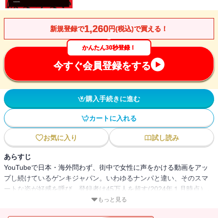
1,260
新規登録で
円(税込)で買える！
かんたん30秒登録！
今すぐ会員登録をする
購入手続きに進む
カートに入れる
お気に入り
試し読み
あらすじ
YouTubeで日本・海外問わず、街中で女性に声をかける動画をアッ
プし続けているゲンキジャパン。いわゆるナンパと違い、そのスマ
ートな姿が好感を呼び、登録者は45万人を超す(2024年１月時点）。
大人気のゲンキジャパンが初の書籍を出版する。日本でナンパとい
もっと見る
うと、イメージが悪すぎる。いやらしい、結局ヤるのが目的、女性