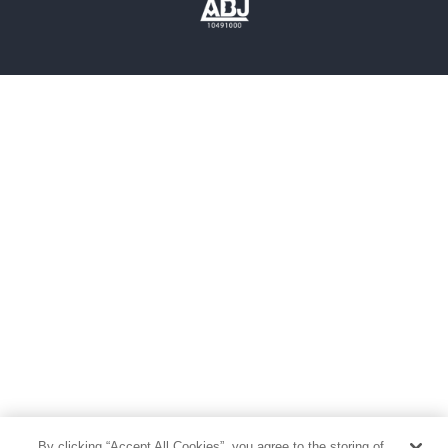
雑誌
グラビア写真集
ボーイズラブ
ティーンズラブ
人文・思想・歴史
社会・政治・法律
ビジネス・経済
サイエンス・テクノロジー
コンピュータ・情報
くらし・家庭
料理・酒
ファッション・美容・ダイエット
ホビー&カルチャー
スポーツ・アウトドア
地図・ガイド
エンターテイメント
芸術・アート
映画・音楽・演劇
By clicking “Accept All Cookies”, you agree to the storing of