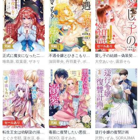
完結
完結
セールあり
正式に魔女になった二度目の悪役皇女は、もう二度と大切な者を失わないと心に誓う@COMIC
不遇令嬢とひきこもり魔法使い ふたりでスローライフを目指します
愛し子の結婚～偽装契約なのにエリート騎士様が甘すぎる～【電子単行本版／特典おまけ付き】
唯島新
,
双葉葵
,
ザネリ
深田華央
,
丹羽夏子
,
ボダックス
大空あいか
,
露原そら
セールあり
完結
転生王女は幼馴染の溺愛包囲網から逃げ出したい 前世で振られたのは私よね!?
毒親に復讐したい悪役令嬢は、契約婚約した氷の貴公子に溺愛される（コミック）
逆行令嬢の復讐計画
とぐさ壱耶
,
蓮水涼
,
春が野かおる
BEKO
,
葵すみれ
沢野いずみ
,
SORAJIMA