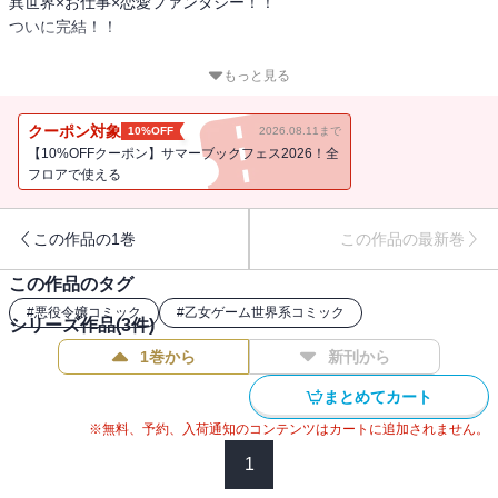
異世界×お仕事×恋愛ファンタジー！！
ついに完結！！
乙女ゲームの世界の悪役令嬢に転生し、婚約破棄され平民になった
もっと見る
レナであったが、前世の夢だった菓子店を出店し、大人気店に！
お忍びで通う常連客の王子とも親しくなったレナは汚名を返上する
クーポン対象
10%OFF
2026.08.11まで
ため、二人で料理大会に出場することを決める。
【10%OFFクーポン】サマーブックフェス2026！全
しかし、レナを陥れようと様々な邪魔が入り・・・大ピンチに！
フロアで使える
王子と共に出場した料理大会の結果は・・・!?
この作品の1巻
この作品の最新巻
そして、王子との恋の結末は・・・!?
この作品のタグ
#
悪役令嬢コミック
#
乙女ゲーム世界系コミック
シリーズ作品(
3
件)
1巻から
新刊から
まとめてカート
※無料、予約、入荷通知のコンテンツはカートに追加されません。
1