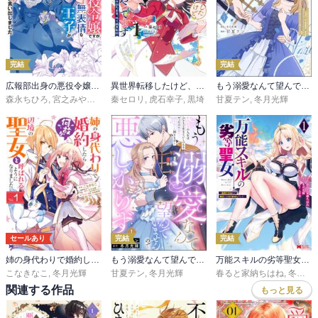
完結
完結
広報部出身の悪役令嬢ですが、無表情な王子が「君を手放したくない」と言い出しました
異世界転移したけど、王立学院で事務員やってます
もう溺愛なんて望んでいませんので、悪しからず ～11回目の人生はひとりで生きていくつもりだったのに急に迫られても困ります～
森永ちひろ
,
宮之みやこ
,
黒埼
秦セロリ
,
虎石幸子
,
黒埼
甘夏テン
,
冬月光輝
セールあり
完結
完結
姉の身代わりで婚約したら何故か辺境の聖女と呼ばれるようになりました（コミック）
もう溺愛なんて望んでいませんので、悪しからず ～11回目の人生はひとりで生きていくつもりだったのに急に迫られても困ります～（分冊版）
万能スキルの劣等聖女～器用すぎるので貧乏にはなりませんでした～（コミック）
こなきなこ
,
冬月光輝
甘夏テン
,
冬月光輝
春ると家納ちはね
,
冬月光輝
関連する作品
もっと見る