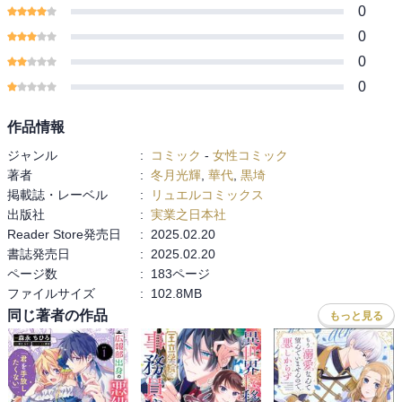
0
0
0
0
作品情報
ジャンル
:
コミック
-
女性コミック
著者
:
冬月光輝
,
華代
,
黒埼
掲載誌・レーベル
:
リュエルコミックス
出版社
:
実業之日本社
Reader Store発売日
:
2025.02.20
書誌発売日
:
2025.02.20
ページ数
:
183ページ
ファイルサイズ
:
102.8MB
同じ著者の作品
もっと見る