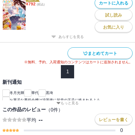
カートに入れる
¥
792
(税込)
試し読み
お気に入り
あらすじを見る
まとめてカート
※無料、予約、入荷通知のコンテンツはカートに追加されません。
1
新刊通知
冬月光輝
華代
黒埼
お菓子な悪役令嬢は没落後に甘党の王子に絡まれるよう
もっと見る
この作品のレビュー
（
0
件）
--
レビューを書く
平均
0