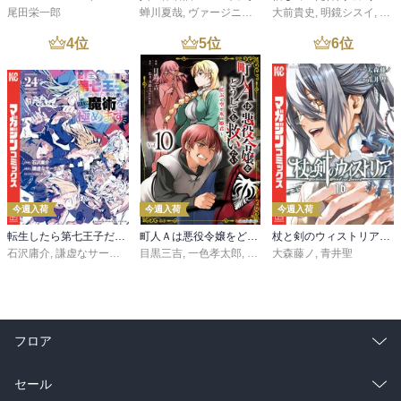
尾田栄一郎
蝉川夏哉
,
ヴァージニア二等兵
大前貴史
,
転
,
明鏡シスイ
,
ｔｅ
4
位
5
位
6
位
今週入荷
今週入荷
今週入荷
転生したら第七王子だったので、気ままに魔術を極めます（２４）
町人Ａは悪役令嬢をどうしても救いたい ～どぶと空と氷の姫君～１０【電子書店共通特典イラスト付】
杖と剣のウィストリア（１６）
石沢庸介
,
謙虚なサークル
,
メル。
目黒三吉
,
一色孝太郎
,
Parum
大森藤ノ
,
青井聖
フロア
総合
コミック
セール