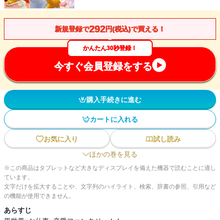
292
新規登録で
円(税込)で買える！
かんたん30秒登録！
今すぐ会員登録をする
購入手続きに進む
カートに入れる
お気に入り
試し読み
ほかの巻を見る
※この商品はタブレットなど大きなディスプレイを備えた機器で読むことに適し
ています。
文字だけを拡大することや、文字列のハイライト、検索、辞書の参照、引用など
の機能が使用できません。
あらすじ