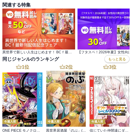
関連する特集
異世界で新しい人生はじめます！ BCｆ最新刊配信記念フェア
同じジャンルのランキング
もっと見る
1
位
2
位
3
位
今週入荷
今週入荷
今週入荷
ONE PIECE モノクロ版 115
異世界居酒屋「のぶ」(22)
信じていた仲間達にダンジョン奥地で殺されかけたがギフト『無限ガチャ』でレベル９９９９の仲間達を手に入れて元パーティーメンバーと世界に復讐＆『ざまぁ！』します！（２３）