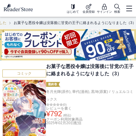
はじめて
会員登録
サインイン
検索
した
お菓子な悪役令嬢は没落後に甘党の王子に絡まれるようになりました（3）
お菓子な悪役令嬢は没落後に甘党の王子
に絡まれるようになりました（3）
コミック
最終巻
冬月光輝(原作)
,
華代(漫画)
,
黒埼(原案)
/
リュエルコミ
ックス
(
0
)
レビューを書く
¥
792
(税込)
クーポン利用対象商品
2025年02月20日
配信