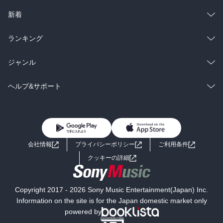
ラノベ
小説
総合
コミック
新着
雑誌・グラビア
ビジネス・実用
ラノベ
小説
総合
コミック
ランキング
BL・TL
雑誌・グラビア
ビジネス・実用
ラノベ
小説
総合
コミック
ジャンル
BL・TL
雑誌・グラビア
ビジネス・実用
ラノベ
小説
コミック
男性コミック
ヘルプ&サポート
BL・TL
雑誌・グラビア
ビジネス・実用
女性コミック
コミック誌
初めての方へ
ヘルプ
BL・TL
ライトノベル
男子向けラノベ
よくあるご質問
お問い合わせ
会社情報
プライバシーポリシー
ご利用条件
女子向けラノベ
小説
利用規約
クッキーの詳細
国内小説
海外小説
Copyright 2017 - 2026 Sony Music Entertainment(Japan) Inc.
ミステリー
SF
Information on the site is for the Japan domestic market only
powered by
歴史・時代小説
文学