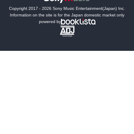
国内小説
海外小説
Copyright 2017 - 2026 Sony Music Entertainment(Japan) Inc.
ミステリー
SF
Information on the site is for the Japan domestic market only
powered by
歴史・時代小説
文学
雑誌
グラビア写真集
ボーイズラブ
ティーンズラブ
人文・思想・歴史
社会・政治・法律
ビジネス・経済
サイエンス・テクノロジー
コンピュータ・情報
くらし・家庭
料理・酒
ファッション・美容・ダイエット
ホビー&カルチャー
スポーツ・アウトドア