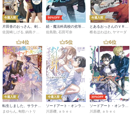
今週入荷
50%OFF
今週入荷
片田舎のおっさん、剣聖になる 11 ～ただの田舎の剣術師範だったのに、大成した弟子たちが俺を放ってくれない件～
続・魔法科高校の劣等生 メイジアン・カンパニー(11)
とあるおっさんのＶＲＭＭＯ活動記34
佐賀崎しげる
,
鍋島テツヒロ
佐島勤
,
石田可奈
椎名ほわほわ
,
ヤマーダ
4
位
5
位
6
位
今週入荷
今週入荷
30%OFF
転生しました、サラナ・キンジェです。ごきげんよう。５ ～婚約破棄されたので田舎で気ままに暮らしたいと思います～【電子書店共通特典SS付】
ソードアート・オンライン マテリアル１ シュガーリィ・デイズ
ソードアート・オンライン29 ユナイタル・リングVIII
まゆらん
,
匈歌ハトリ
川原礫
,
ａｂｅｃ
川原礫
,
ａｂｅｃ