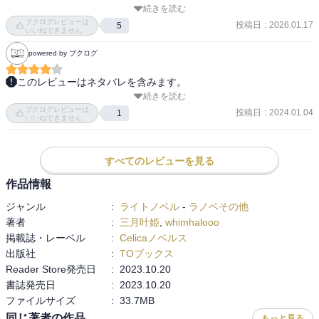
続きを読む
公爵は以前の言動がゴミ過ぎるので、あんなのを軽々許せる主人公
ブクログレビューは
投稿日
:
2026.01.17
5
はちょっとねぇ。
いいねできません
powered by ブクログ
このレビューはネタバレを含みます。
続きを読む
前半、ただのラブコメディかと思いきや（タイトルがアレだし）、
ブクログレビューは
後半のシリアスにちょっとびっくりした。そりゃあ好きになっちゃ
投稿日
:
2024.01.04
1
いいねできません
うし、ああなるよねぇ……。続きもあるみたいだし、楽しみにして
おきます。
すべてのレビューを見る
作品情報
ジャンル
:
ライトノベル
-
ラノベその他
著者
:
三月叶姫
,
whimhalooo
掲載誌・レーベル
:
Celicaノベルス
出版社
:
TOブックス
Reader Store発売日
:
2023.10.20
書誌発売日
:
2023.10.20
ファイルサイズ
:
33.7MB
同じ著者の作品
もっと見る