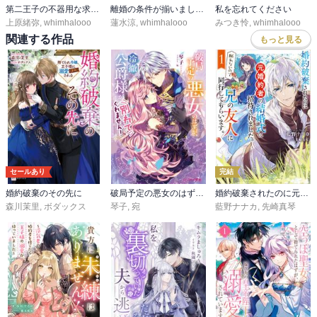
第二王子の不器用な求婚 ～行き遅れ公爵令嬢の困惑～
離婚の条件が揃いました【愛され大逆転シリーズ】【電子限定SS付き】
私を忘れてください
上原緒弥
,
whimhalooo
蓮水涼
,
whimhalooo
みつき怜
,
whimhalooo
関連する作品
もっと見る
セールあり
完結
婚約破棄のその先に
破局予定の悪女のはずが、冷徹公爵様が別れてくれません！
婚約破棄されたのに元婚約者の結婚式に招待されました。断れないので兄の友人に同行してもらいます。
森川茉里
,
ボダックス
琴子
,
宛
藍野ナナカ
,
先崎真琴