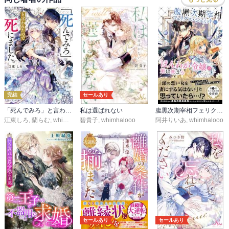
完結
セールあり
「死んでみろ」と言われたので死にました。
私は選ばれない
腹黒次期宰相フェリクス・シュミットはほんわか令嬢の策に嵌まる
江東しろ
,
蘭らむ
,
whimhalooo
碧貴子
,
whimhalooo
阿井りいあ
,
whimhalooo
セールあり
セールあり