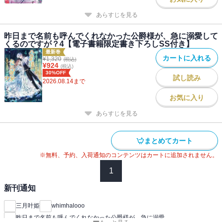
あらすじを見る
昨日まで名前も呼んでくれなかった公爵様が、急に溺愛して
くるのですが？4【電子書籍限定書き下ろしSS付き】
最新巻
カートに入れる
¥
1,320
(税込)
¥
924
(税込)
30%OFF
試し読み
2026.08.14
まで
お気に入り
あらすじを見る
まとめてカート
※無料、予約、入荷通知のコンテンツはカートに追加されません。
1
新刊通知
三月叶姫
whimhalooo
昨日まで名前も呼んでくれなかった公爵様が、急に溺愛