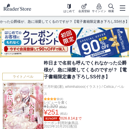
はじめて
会員登録
サインイン
検索
かった公爵様が、急に溺愛してくるのですが？【電子書籍限定書き下ろしSS付き】
昨日まで名前も呼んでくれなかった公爵
様が、急に溺愛してくるのですが？【電
子書籍限定書き下ろしSS付き】
ライトノベル
三月叶姫(著)
,
whimhalooo(イラスト)
/
Celicaノベル
ス
(
4
)
レビューを書く
¥
1,320
(税込)
¥
251
(税込)
2026.8.14
まで
81%OFF
クーポン利用対象商品
2023年10月20日
配信