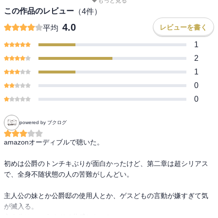
もっと見る
この作品のレビュー
（
4
件）
4.0
レビューを書く
平均
1
2
1
0
0
powered by ブクログ
amazonオーディブルで聴いた。

初めは公爵のトンチキぶりが面白かったけど、第二章は超シリアス
で、全身不随状態の人の苦難がしんどい。

主人公の妹とか公爵邸の使用人とか、ゲスどもの言動が嫌すぎて気
が滅入る。

主人公はいい人すぎて共感しないし。
