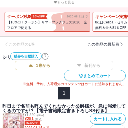
僕が必ず君を幸せにしてみせる」
もっと見る
死に戻りで愛を見つけた冷血公爵×不遇なおっとり女神令嬢による、
やり直し溺愛ファンタジー開幕！
クーポン対象
キャンペーン実施
10%OFF
2026.08.11まで
コミカライズ大好評連載中！
【10%OFFクーポン】サマーブックフェス2026！全
8/1はCelica（
書き下ろし番外編＆コミカライズ1話冒頭を特別収録！
フロアで使える
無料＆最大81％OFF
書き下ろし番外編「私の女神 ～リディア～」
この作品の1巻
この作品の最新巻
電子書籍限定書き下ろしSS「マリエーヌ、一日補佐官になる」
続巻を自動購入
シリーズ作品(
4
件)
【あらすじ】
1巻から
新刊から
まとめてカート
「どうしてこんなに愛してくれるの・・・・・・？」
マリエーヌを悩ませるのは、冷徹無慈悲な夫・アレクシア公爵の変
※無料、予約、入荷通知のコンテンツはカートに追加されません。
貌だ。屋敷に閉じ込められた孤独な結婚生活だったのに、突然プロ
1
ポーズされ、“僕の女神”と溺愛してきたのだ！ 宝石まみれの花束を
贈られ、恋愛小説の胸キュンテクニックで口説かれ。不器用で真っ
昨日まで名前も呼んでくれなかった公爵様が、急に溺愛して
直ぐな愛の言葉に、凍えた心が癒えていく。だけど──愛されている
くるのですが？【電子書籍限定書き下ろしSS付き】
¥
1,320
理由が分からない。仮初の人格が現れたのか？ 何がきっかけで、
(税込)
¥
251
カートに入れる
(税込)
心を入れ替えたのか・・・・・・？
81%OFF
「もう一度奇跡が起こるなら──僕が必ず君を幸せにしてみせる」
2026.08.14
まで