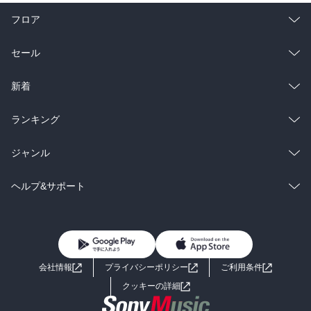
フロア
総合
コミック
セール
ラノベ
小説
総合
コミック
新着
雑誌・グラビア
ビジネス・実用
ラノベ
小説
総合
コミック
ランキング
BL・TL
雑誌・グラビア
ビジネス・実用
ラノベ
小説
総合
コミック
ジャンル
BL・TL
雑誌・グラビア
ビジネス・実用
ラノベ
小説
コミック
男性コミック
ヘルプ&サポート
BL・TL
雑誌・グラビア
ビジネス・実用
女性コミック
コミック誌
初めての方へ
ヘルプ
BL・TL
ライトノベル
男子向けラノベ
よくあるご質問
お問い合わせ
会社情報
プライバシーポリシー
ご利用条件
女子向けラノベ
小説
利用規約
クッキーの詳細