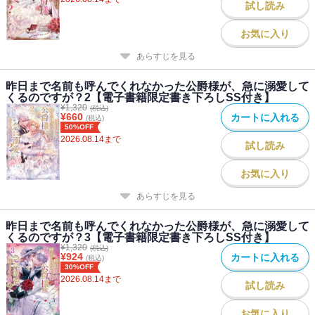
試し読み
死に戻りで愛を見つけた冷血公爵×不遇なおっとり女神令嬢による、
やり直し溺愛ファンタジー開幕！
お気に入り
あらすじを見る
著者について
昨日まで名前も呼んでくれなかった公爵様が、急に溺愛して
●著者：三月叶姫
くるのですが？2【電子書籍限定書き下ろしSS付き】
初めまして。三月叶姫と申します。
¥
1,320
(税込)
¥
660
カートに入れる
(税込)
二人の物語を本として出させて頂き、
50%OFF
幸せな気持ちでいっぱいです。
2026.08.14
まで
試し読み
素敵すぎる表紙まで描いて頂きまして・・・（涙）
whimhalooo様、本当にありがとうございました！
お気に入り
あらすじを見る
●イラスト：whimhalooo
公爵さまの青空の向こうまでつきぬけるような愛はどこからやって
昨日まで名前も呼んでくれなかった公爵様が、急に溺愛して
くるのか・・・・・・
くるのですが？3【電子書籍限定書き下ろしSS付き】
ドキドキじわじわ楽しみながらいろんなシーンを描かせていただき
¥
1,320
(税込)
¥
924
カートに入れる
(税込)
ました！
30%OFF
深い深い愛の物語をお楽しみいただけますと幸いです。
2026.08.14
まで
試し読み
お気に入り