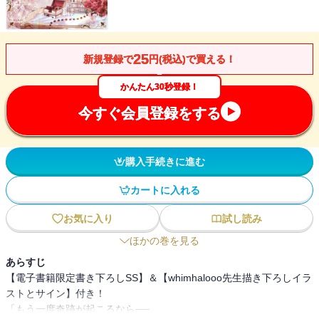
25
新規登録で
円(税込)で買える！
かんたん30秒登録！
今すぐ会員登録をする
購入手続きに進む
カートに入れる
お気に入り
試し読み
ほかの巻を見る
あらすじ
【電子書籍限定書き下ろしSS】＆【whimhalooo先生描き下ろしイラ
ストとサイン】付き！
「もう一度奇跡が起こるなら──