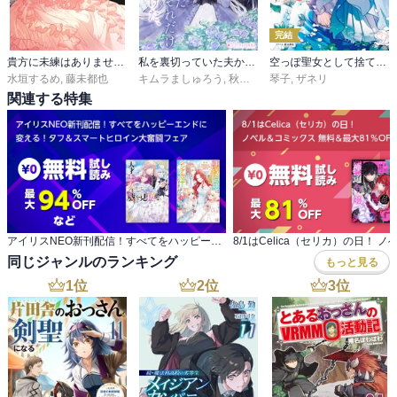
完結
貴方に未練はありません！ ～浮気者の婚約者を捨てたら王子様の溺愛が待っていました～
私を裏切っていた夫から逃げた、ただそれだけ
空っぽ聖女として捨てられたはずが、嫁ぎ先の皇帝陛下に溺愛されています
水垣するめ
,
藤未都也
キムラましゅろう
,
秋園マツリ
琴子
,
ザネリ
関連する特集
アイリスNEO新刊配信！すべてをハッピーエンドに 変える！タフ＆スマートヒロイン大奮闘フェア
同じジャンルのランキング
もっと見る
1
位
2
位
3
位