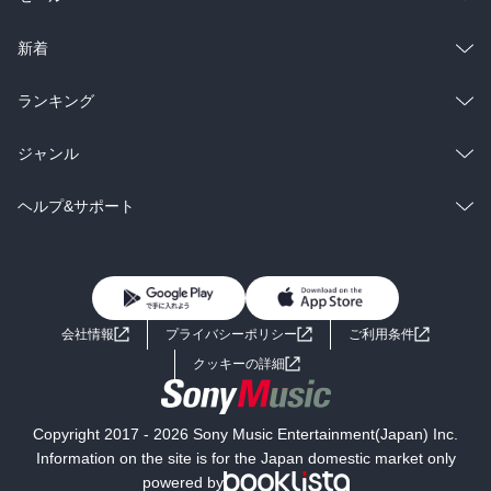
ラノベ
小説
総合
コミック
新着
雑誌・グラビア
ビジネス・実用
ラノベ
小説
総合
コミック
ランキング
BL・TL
雑誌・グラビア
ビジネス・実用
ラノベ
小説
総合
コミック
ジャンル
BL・TL
雑誌・グラビア
ビジネス・実用
ラノベ
小説
コミック
男性コミック
ヘルプ&サポート
BL・TL
雑誌・グラビア
ビジネス・実用
女性コミック
コミック誌
初めての方へ
ヘルプ
BL・TL
ライトノベル
男子向けラノベ
よくあるご質問
お問い合わせ
会社情報
プライバシーポリシー
ご利用条件
女子向けラノベ
小説
利用規約
クッキーの詳細
国内小説
海外小説
Copyright 2017 - 2026 Sony Music Entertainment(Japan) Inc.
ミステリー
SF
Information on the site is for the Japan domestic market only
powered by