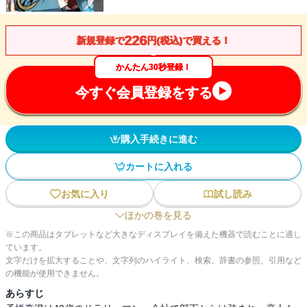
226
新規登録で
円(税込)で買える！
かんたん30秒登録！
今すぐ会員登録をする
購入手続きに進む
カートに入れる
お気に入り
試し読み
ほかの巻を見る
※この商品はタブレットなど大きなディスプレイを備えた機器で読むことに適し
ています。
文字だけを拡大することや、文字列のハイライト、検索、辞書の参照、引用など
の機能が使用できません。
あらすじ