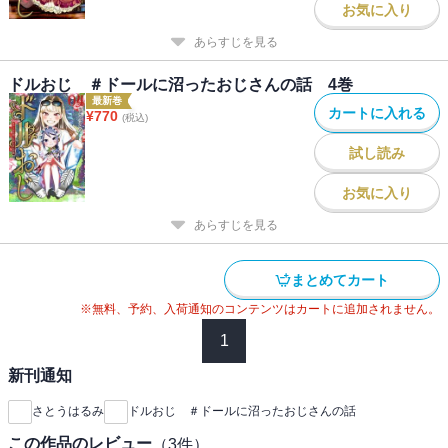
お気に入り
あらすじを見る
ドルおじ ＃ドールに沼ったおじさんの話 4巻
最新巻
カートに入れる
¥
770
(税込)
試し読み
お気に入り
あらすじを見る
まとめてカート
※無料、予約、入荷通知のコンテンツはカートに追加されません。
1
新刊通知
さとうはるみ
ドルおじ ＃ドールに沼ったおじさんの話
この作品のレビュー
（
3
件）