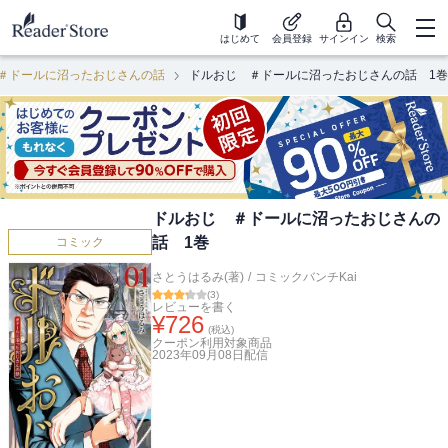
はじめて
会員登録
サインイン
検索
＃ドールに沼ったおじさんの話
ドルおじ ＃ドールに沼ったおじさんの話 1巻
ドルおじ ＃ドールに沼ったおじさんの
話 1巻
コミック
さとうはるみ(著)
/
コミックバンチKai
(
3
)
レビューを書く
¥
726
(税込)
クーポン利用対象商品
2023年09月08日
配信