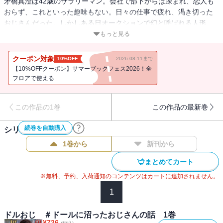
矛橋真澄は42歳のサラリーマン。会社で部下からは疎まれ、恋人も
おらず、これといった趣味もない。日々の仕事で疲れ、渇き切った
おじさんだった。しかしある日オークションで幻と呼ばれる人形、
【エーテルドール】“スターレット”を見つける。その可憐な姿と星の
もっと見る
輝きを秘めた瞳に一目惚れし、気付けば競りに参加しており……。
クーポン対象
10%OFF
2026.08.11まで
【10%OFFクーポン】サマーブックフェス2026！全
フロアで使える
この作品の1巻
この作品の最新巻
続巻を自動購入
シリーズ作品(
4
件)
1巻から
新刊から
まとめてカート
※無料、予約、入荷通知のコンテンツはカートに追加されません。
1
ドルおじ ＃ドールに沼ったおじさんの話 1巻
¥
726