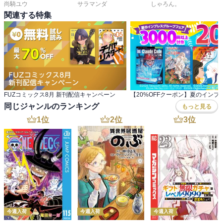
尚騎ユウ
サラマンダ
しゃろん。
関連する特集
FUZコミックス8月 新刊配信キャンペーン
同じジャンルのランキング
もっと見る
1
位
2
位
3
位
今週入荷
今週入荷
今週入荷