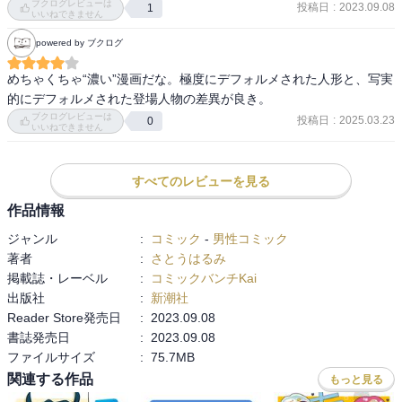
ブクログレビューは
投稿日
:
2023.09.08
1
主人公は42歳の独身男性サラリーマン。

いいねできません
高収入でリッチな食事を嗜み誰もが羨むマンションで暮らしながら
powered by ブクログ
も、趣味も楽しみも無く心に虚しさを抱えたおじさんです。

そんなおじさんがある日ヤフオクで目にしたドールちゃんに一目惚
めちゃくちゃ“濃い”漫画だな。極度にデフォルメされた人形と、写実
れし、何も分からぬままドールオーナーデビューしちゃうストーリ
的にデフォルメされた登場人物の差異が良き。
ー！

ブクログレビューは
投稿日
:
2025.03.23
0
いいねできません
本当に面白いので多くの人に読んで欲しいです！！
すべてのレビューを見る
作品情報
ジャンル
:
コミック
-
男性コミック
著者
:
さとうはるみ
掲載誌・レーベル
:
コミックバンチKai
出版社
:
新潮社
Reader Store発売日
:
2023.09.08
書誌発売日
:
2023.09.08
ファイルサイズ
:
75.7MB
関連する作品
もっと見る