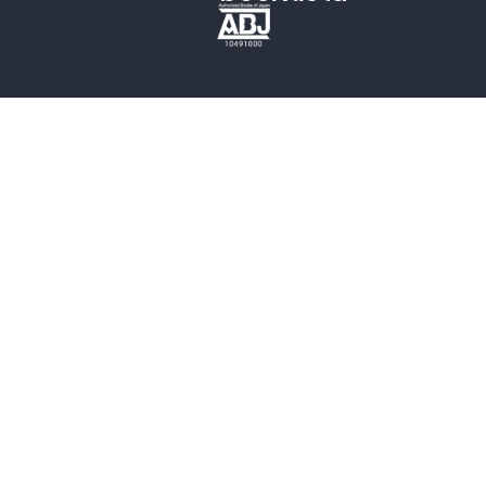
歴史・時代小説
文学
雑誌
グラビア写真集
ボーイズラブ
ティーンズラブ
人文・思想・歴史
社会・政治・法律
ビジネス・経済
サイエンス・テクノロジー
コンピュータ・情報
くらし・家庭
料理・酒
ファッション・美容・ダイエット
ホビー&カルチャー
スポーツ・アウトドア
地図・ガイド
エンターテイメント
芸術・アート
映画・音楽・演劇