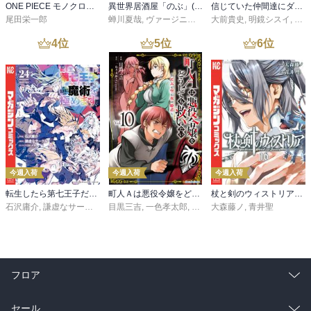
ONE PIECE モノクロ版 115
異世界居酒屋「のぶ」(22)
信じていた仲間達にダンジョン奥地で殺されかけたがギフト『無限ガチャ』でレベル９９９９の仲間達を手に入れて元パーティーメンバーと世界に復讐＆『ざまぁ！』します！（２３）
尾田栄一郎
蝉川夏哉
,
ヴァージニア二等兵
大前貴史
,
転
,
明鏡シスイ
,
ｔｅ
4
位
5
位
6
位
今週入荷
今週入荷
今週入荷
転生したら第七王子だったので、気ままに魔術を極めます（２４）
町人Ａは悪役令嬢をどうしても救いたい ～どぶと空と氷の姫君～１０【電子書店共通特典イラスト付】
杖と剣のウィストリア（１６）
石沢庸介
,
謙虚なサークル
,
メル。
目黒三吉
,
一色孝太郎
,
Parum
大森藤ノ
,
青井聖
フロア
総合
コミック
セール