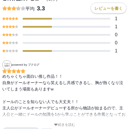
3.3
レビューを書く
平均
1
1
0
0
1
powered by ブクログ
めちゃくちゃ面白い推し作品！！

自身がドールオーナーなら笑えるし共感できるし、胸が熱くなり泣
いてしまう場面もありますw

ドールのことを知らない人でも大丈夫！！

主人公がドールオーナーデビューする所から物語が始まるので、主
人公と一緒にドールの知識を1から学ぶことができる作風となってお
ります。

続きを読む