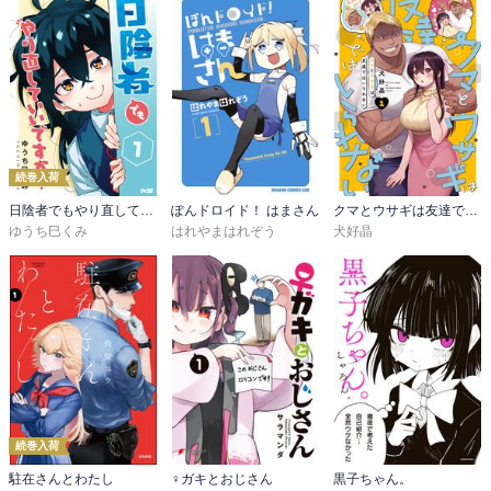
続巻入荷
日陰者でもやり直していいですか？
ぽんドロイド！ はまさん
クマとウサギは友達ではいられない
ゆうち巳くみ
はれやまはれぞう
犬好晶
続巻入荷
駐在さんとわたし
♀ガキとおじさん
黒子ちゃん。