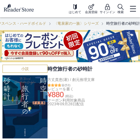
はじめて
会員登録
サインイン
検索
サスペンス・ハードボイルド
〈竜泉家の一族〉シリーズ
時空旅行者の砂時計
時空旅行者の砂時計
小説
方丈貴恵(著)
/
創元推理文庫
(
53
)
レビューを書く
¥
880
(税込)
クーポン利用対象商品
2023年09月28日
配信