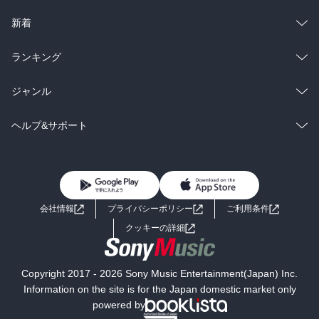
ラノベ
小説
総合
コミック
新着
雑誌・グラビア
ビジネス・実用
ラノベ
小説
総合
コミック
ランキング
BL・TL
雑誌・グラビア
ビジネス・実用
ラノベ
小説
総合
コミック
ジャンル
BL・TL
雑誌・グラビア
ビジネス・実用
ラノベ
小説
コミック
男性コミック
ヘルプ&サポート
BL・TL
雑誌・グラビア
ビジネス・実用
女性コミック
コミック誌
初めての方へ
ヘルプ
BL・TL
ライトノベル
男子向けラノベ
よくあるご質問
お問い合わせ
会社情報
プライバシーポリシー
ご利用条件
女子向けラノベ
小説
利用規約
クッキーの詳細
国内小説
海外小説
Copyright 2017 - 2026 Sony Music Entertainment(Japan) Inc.
ミステリー
SF
Information on the site is for the Japan domestic market only
powered by