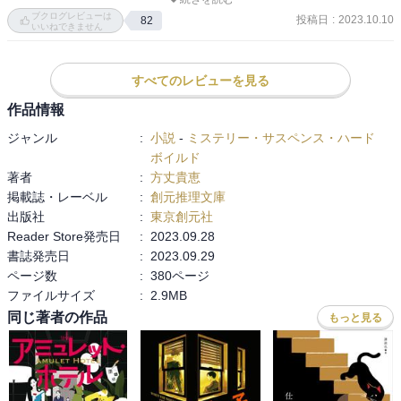
品ですが、鍵となるのが小さな砂時計。主人公の加茂は竜泉家の末
ブクログレビューは
あの時も　理解したいのだけれど自分の能力が追いつかず、観終わ
投稿日
:
2023.10.10
82
裔にあたる妻の伶奈の容態が回復せずに悩む中、突如掛かってきた
いいねできません
って　「なんかすごい」

不審な電話に導かれて58年前の竜泉家の別荘へ時空移動する。そこ
今回も同じ感覚です。

で起きる「死野の惨劇」を食い止め、「竜泉家の呪い」を解くこと
作家さんたちの　想像能力に感嘆です。

すべてのレビューを見る
が伶奈の未来を救えると加茂は意気込むのだが…。

作品情報
乾くるみさんの『リピート』に少し似たSF要素でしたがイヤミスで
ジャンル
:
小説
-
ミステリー・サスペンス・ハード
はなく、次回作の余韻ありで楽しめました。単行本で既刊の続編も
ボイルド
来年1月と5月に文庫化とのことで、また竜泉家の謎を楽しもうと思
著者
:
方丈貴恵
います♪
掲載誌・レーベル
:
創元推理文庫
出版社
:
東京創元社
Reader Store発売日
:
2023.09.28
書誌発売日
:
2023.09.29
ページ数
:
380ページ
ファイルサイズ
:
2.9MB
同じ著者の作品
もっと見る