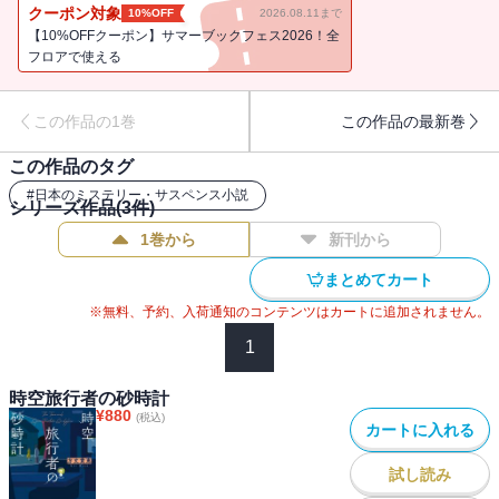
ちはだかるのは、飾られていた絵画『キマイラ』に見立てたかのよ
クーポン対象
10%OFF
2026.08.11まで
うな不可能殺人の数々だった。果たして彼は、竜泉家の一族を呪い
【10%OFFクーポン】サマーブックフェス2026！全
から解き放つことができるのか。今最も注目される本格ミステリの
フロアで使える
書き手が放つ、鮮烈なデビュー作！ 第29回鮎川哲也賞受賞作。／
解説＝辻真先
この作品の1巻
この作品の最新巻
この作品のタグ
#
日本のミステリー・サスペンス小説
シリーズ作品(
3
件)
1巻から
新刊から
まとめてカート
※無料、予約、入荷通知のコンテンツはカートに追加されません。
1
時空旅行者の砂時計
¥
880
(税込)
カートに入れる
試し読み