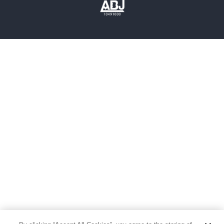
歴史・時代小説
文学
雑誌
グラビア写真集
ボーイズラブ
ティーンズラブ
人文・思想・歴史
社会・政治・法律
ビジネス・経済
サイエンス・テクノロジー
コンピュータ・情報
くらし・家庭
料理・酒
ファッション・美容・ダイエット
ホビー&カルチャー
スポーツ・アウトドア
地図・ガイド
エンターテイメント
芸術・アート
映画・音楽・演劇