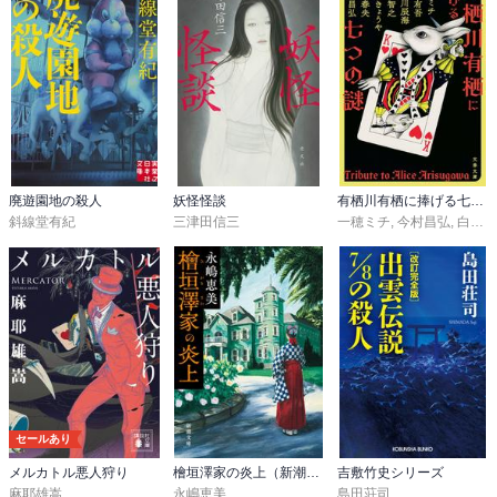
廃遊園地の殺人
妖怪怪談
有栖川有栖に捧げる七つの謎
斜線堂有紀
三津田信三
一穂ミチ
,
今村昌弘
,
白井智之
セールあり
メルカトル悪人狩り
檜垣澤家の炎上（新潮文庫）
吉敷竹史シリーズ
麻耶雄嵩
永嶋恵美
島田荘司