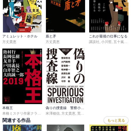
アミュレット・ホテル
盾と矛
これが最後の仕事になる
方丈貴恵
方丈貴恵
講談社
,
小川哲
,
五十嵐律人
本格王
偽りの捜査線 警察小説アンソロジー
本格ミステリ作家クラブ
,
東川篤哉
米澤穂信
,
白川尚史
,
方丈貴恵
,
笛吹太郎
,
荒木あかね
,
長岡弘樹
,
松嶋智左
,
鷲羽巧
,
芦沢央
,
松樹凛
関連する作品
もっと見る