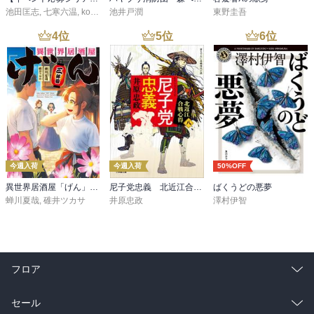
池田匡志
,
七寒六温
,
konoko58
池井戸潤
,
村崎キコ
東野圭吾
4
位
5
位
6
位
今週入荷
今週入荷
50%OFF
異世界居酒屋「げん」三杯目
尼子党忠義 北近江合戦心得〈八〉
ばくうどの悪夢
蝉川夏哉
,
碓井ツカサ
井原忠政
澤村伊智
フロア
総合
コミック
セール