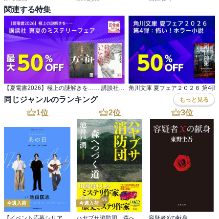
関連する特集
【夏電書2026】極上の謎解きを…… 講談社 真夏のミステリーフェア
同じジャンルのランキング
もっと見る
1
位
2
位
3
位
今週入荷
今週入荷
【イベント応募シリアルコード付】池田匡志出演・オーディオフォトブック「あの日」SPECIAL EDITION（音声／動画付）
ハヤブサ消防団 森へつづく道
容疑者Xの献身