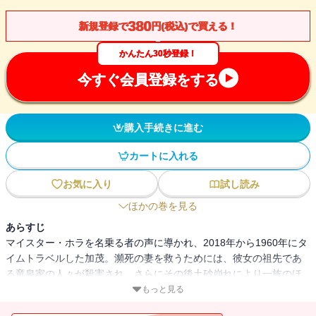
380
新規登録で
円(税込)で買える！
かんたん30秒登録！
今すぐ会員登録をする
購入手続きに進む
カートに入れる
お気に入り
試し読み
ほかの巻を見る
あらすじ
マイスター・ホラを名乗る者の声に導かれ、2018年から1960年にタ
イムトラベルした加茂。瀕死の妻を救うためには、彼女の祖先であ
る竜泉家の人々が殺害され、さらにその後土砂崩れにより一族のほ
とんどが亡くなった『死野の惨劇』の真相を解明し、阻止しなくて
もっと見る
はならないのだという。惨劇が幕を開けた竜泉家の別荘で加茂に立