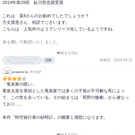
2019年第29回　鮎川哲也賞受賞

これは　某8さんのお勧めでしたでしょうか？

方丈貴恵さん　初読でございます。

こちらは　人気作のようでシリーズ化しているようですね。

本を開いて動揺いたしました。

館なのね！

続きを読む
登場人物紹介必要なのね⁉︎

ブクログレビューは
投稿日
:
2026.04.21
109
周辺図までいるわけね！

いいねできません
家系図必要なのね⁉︎

powered by ブクログ
本格ミステリーを卒業しようとしている矢先の出来事でした。

「竜泉家の呪い」

本格ミステリーにタイムトラベル( ˊ̱˂˃ˋ̱ )

竜泉太賀を筆頭とした竜泉家では多くの子孫が不可解な死によっ
クラシックタイプのミステリーがベースでありながらSF。

て、この世を去っている。その始まりは「死野の惨劇」から連なっ
お好きな方々にはたまらない一作ではありませんか。

ており…。

で、何か思い出しそうで思い出せないでようやくラスト近くで思い
本作『時空旅行者の砂時計』の概要と感想になります。

出しました。

映画  『HELLO WORLD』あの野崎まど脚本のタイムトラベルもの。

本作はSFとミステリを掛け合わせた本格SFミステリという部類の作
しかも　おそらく同じ年(*⁰▿⁰*)

続きを読む