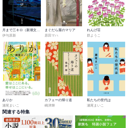
月まで三キロ（新潮文庫）
まぐだら屋のマリア
れんげ荘
伊与原新
原田マハ
群ようこ
ありか
カフェーの帰り道
私たちの世代は
瀬尾まいこ
嶋津輝
瀬尾まいこ
関連する特集