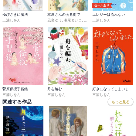
とになります。

セールあり
代筆作業を通じて知り合った2人が、さくっと距離を縮めていきま
ゆびさきに魔法
本屋さんのある街で
エレジーは流れない
す。

三浦しをん
凪良ゆう
,
瀬尾まいこ
,
坂木司
三浦しをん
,
一穂ミチ
,
三浦しをん
/＿/     主な登場人物     ＿/＿/＿/　

遠田薫　書家

続力　つづきちから、三日月ホテル

三木遥人　はると、生徒

/＿/     用語     ＿/＿/＿/＿/＿/＿/

菅原伝授手習鑑
舟を編む
好きになってしまいました。
三浦しをん
三浦しをん
三浦しをん
天啓　てんけい

関連する作品
もっと見る
天の啓示。天の導き。神の教え。