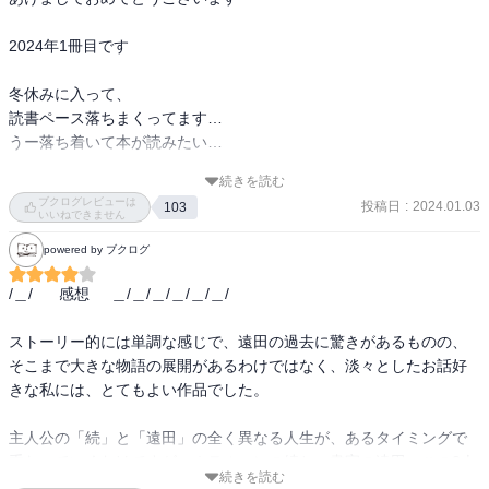
2024年1冊目です

冬休みに入って、

読書ペース落ちまくってます…

うー落ち着いて本が読みたい…

続きを読む
ブクログレビューは
投稿日
:
2024.01.03
103
さてこちらは三浦しをんさんの新作ということで

いいねできません
ずっと気になってはいたんですが

powered by ブクログ
なんとなく表紙からとっつきにくくて、、、

でもなかなかの人気ぶりだし

/＿/      感想     ＿/＿/＿/＿/＿/＿/　

この度手に取りました

ストーリー的には単調な感じで、遠田の過去に驚きがあるものの、
そこまで大きな物語の展開があるわけではなく、淡々としたお話好
きな私には、とてもよい作品でした。

いやあ、読み始めてしばらくすると

もう遠田好き！！！ってなってました笑

主人公の「続」と「遠田」の全く異なる人生が、あるタイミングで
重なっていくわけですが、ホテルマンの続と、書家の遠田、この2人
雰囲気とか、会話とか

続きを読む
のバランスは、なかなかに素敵で、引き寄せられます。書道教室で