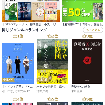
【30%OFFクーポン】徳間書店 小説 1,100冊以上対象
同じジャンルのランキング
もっと見る
1
位
2
位
3
位
今週入荷
今週入荷
【イベント応募シリアルコード付】池田匡志出演・オーディオフォトブック「あの日」SPECIAL EDITION（音声／動画付）
ハヤブサ消防団 森へつづく道
容疑者Xの献身
池田匡志
,
七寒六温
,
konoko58
池井戸潤
,
村崎キコ
東野圭吾
4
位
5
位
6
位