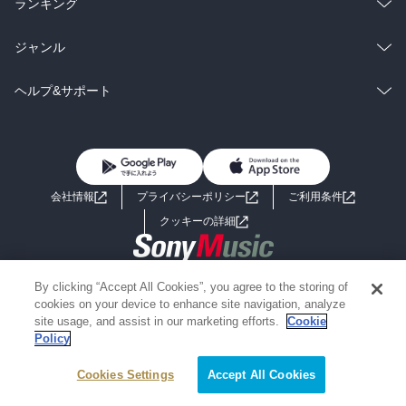
ラノベ
小説
総合
コミック
ランキング
BL・TL
雑誌・グラビア
ビジネス・実用
ラノベ
小説
総合
コミック
ジャンル
BL・TL
雑誌・グラビア
ビジネス・実用
ラノベ
小説
コミック
男性コミック
ヘルプ&サポート
BL・TL
雑誌・グラビア
ビジネス・実用
女性コミック
コミック誌
初めての方へ
ヘルプ
BL・TL
ライトノベル
男子向けラノベ
よくあるご質問
お問い合わせ
会社情報
プライバシーポリシー
ご利用条件
女子向けラノベ
小説
利用規約
クッキーの詳細
国内小説
海外小説
Copyright 2017 - 2026 Sony Music Entertainment(Japan) Inc.
By clicking “Accept All Cookies”, you agree to the storing of
ミステリー
SF
Information on the site is for the Japan domestic market only
cookies on your device to enhance site navigation, analyze
powered by
site usage, and assist in our marketing efforts.
Cookie
Policy
歴史・時代小説
文学
Cookies Settings
Accept All Cookies
雑誌
グラビア写真集