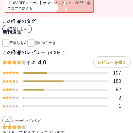
【10%OFFクーポン】サマーブックフェス2026！全
フロアで使える
この作品のタグ
#
三浦しをん
新刊通知
三浦しをん
墨のゆらめき
この作品のレビュー
（
400
件）
4.0
レビューを書く
平均
107
180
92
2
1
powered by ブクログ
あけましておめでとうございます
