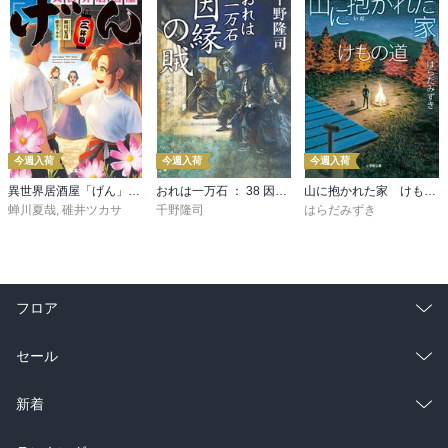
今週入荷
今週入荷
今週入荷
異世界居酒屋「げん」三杯目
おれは一万石 ： 38 因縁の賊
山に抱かれた家 けもの道
蝉川夏哉
,
碓井ツカサ
千野隆司
はらだみずき
フロア
総合
コミック
セール
ラノベ
小説
総合
コミック
新着
雑誌・グラビア
ビジネス・実用