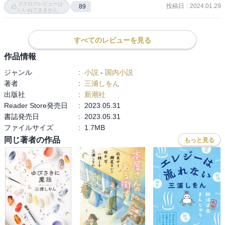
ブクログレビューは
もう序盤から好き認定！！！

投稿日
:
2024.01.29
89
子どもから大人までに書道を教えて、宛名書きの仕事などもする遠
いいねできません
（おっと、失礼しました笑）

田。そんな仕事も憧れます。

すべてのレビューを見る
小説の中ですが、その人の生き方を見ていると、人生をすごい考え
二人の掛け合いもとても良くて

てしまいます。私は、いろんな仕事や、いろんな趣味に手を出して
作品情報
気持ちよく読めました(^^)

生きてきましたが、これからどうやって生きていくことが望ましい
続の人の良さも

ジャンル
:
小説
-
国内小説
ことなのか、考えさせられました。自分が好きなこと、自分にでき
気持ちよい読了感の理由の一つでしょう

著者
:
三浦しをん
ること、誰かのためになること、最後にどう生きていくべき
いいコンビがまた誕生しましたね！！

出版社
:
新潮社
か、、、などなど、とても考えさせられました。

Reader Store発売日
:
2023.05.31
書誌発売日
:
2023.05.31
そして、筆と墨。小学生の時は、書道なんて準備や片付けが面倒で
終盤には遠田の過去の話にもなり

ファイルサイズ
:
1.7MB
嫌いでしたが、また、やってみたいです。

グッと内容は深まります。

同じ著者の作品
もっと見る
/＿/     あらすじ    ＿/＿/＿/＿/＿/

もっと二人を見ていたいー！！

そんな話です(^^)

ホテルの宛名書きの依頼を通じて、ホテルスタッフの「続」と、書
続編出てシリーズにしてくれたら

家の「遠田」が出会います。

間違いなく星5！

出会ったその日に、遠田の代筆の仕事を続が手伝うことになりま
楽しみにしてます(^^)

す。そんな共同作業をした2人が続けてサリリの代筆の依頼をするこ