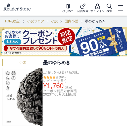
はじめて
会員登録
サインイン
検索
TOP(総合)
小説フロア
小説
国内小説
墨のゆらめき
墨のゆらめき
小説
三浦しをん(著)
/
新潮社
(
400
)
レビューを書く
¥
1,760
(税込)
クーポン利用対象商品
2023年05月31日
配信