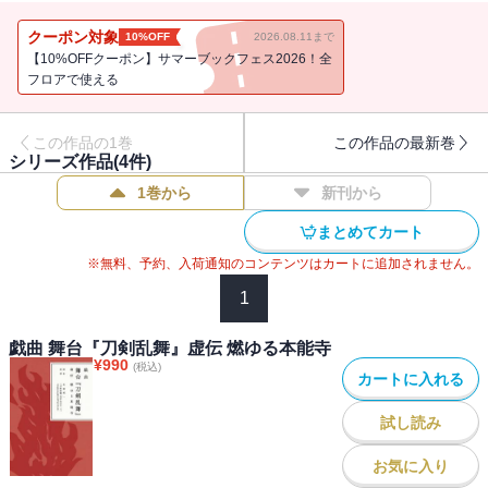
作目「虚伝 燃ゆる本能寺」の戯曲本が発売決定！舞台本編の戯曲に
加えて、脚本・演出を担当した“末満健一”氏による後書きも収録。
クーポン対象
10%OFF
2026.08.11まで
文字で紡がれる『刀剣乱舞ONLINE』の新たな本丸世界をぜひご体験
【10%OFFクーポン】サマーブックフェス2026！全
ください！
フロアで使える
この作品の1巻
この作品の最新巻
シリーズ作品(
4
件)
1巻から
新刊から
まとめてカート
※無料、予約、入荷通知のコンテンツはカートに追加されません。
1
戯曲 舞台『刀剣乱舞』虚伝 燃ゆる本能寺
¥
990
(税込)
カートに入れる
試し読み
お気に入り