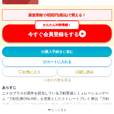
490
新規登録で
円(税込)で買える！
かんたん30秒登録！
今すぐ会員登録をする
購入手続きに進む
カートに入れる
お気に入り
試し読み
ほかの巻を見る
あらすじ
ニトロプラスが原作を担当している刀剣育成シミュレーションゲー
ム『刀剣乱舞ONLINE』を原案としたストレートプレイ 舞台『刀剣
乱舞』(刀ステ)。 2016年5月に東京・大阪で上演され、あまりの好評
に同年12月には公演数を大幅に増やした上で再演された「刀ステ」1
もっと見る