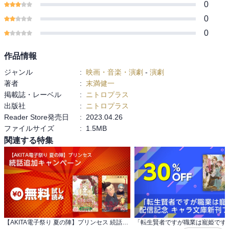
0
0
0
作品情報
ジャンル
:
映画・音楽・演劇
-
演劇
著者
:
末満健一
掲載誌・レーベル
:
ニトロプラス
出版社
:
ニトロプラス
Reader Store発売日
:
2023.04.26
ファイルサイズ
:
1.5MB
関連する特集
【AKITA電子祭り 夏の陣】プリンセス 続話追加キャンペーン