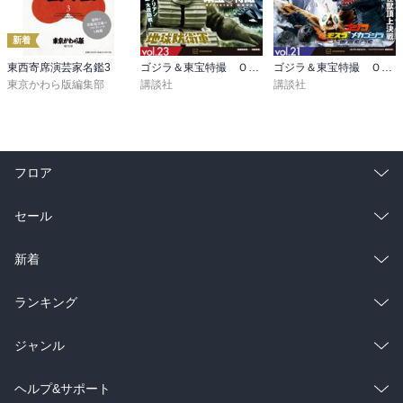
新着
東西寄席演芸家名鑑3
ゴジラ＆東宝特撮 ＯＦＦＩＣＩＡＬ ＭＯＯＫ ｖｏｌ．２３ 地球防衛軍／海底軍艦
ゴジラ＆東宝特撮 ＯＦＦＩＣＩＡＬ ＭＯＯＫ ｖｏｌ．２１ ゴジラ×メカゴジラ／ゴジラ×モスラ×メカゴジラ 東京ＳＯＳ
東京かわら版編集部
講談社
講談社
フロア
総合
コミック
セール
ラノベ
小説
総合
コミック
新着
雑誌・グラビア
ビジネス・実用
ラノベ
小説
総合
コミック
ランキング
BL・TL
雑誌・グラビア
ビジネス・実用
ラノベ
小説
総合
コミック
ジャンル
BL・TL
雑誌・グラビア
ビジネス・実用
ラノベ
小説
コミック
男性コミック
ヘルプ&サポート