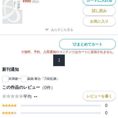
カートに入れる
¥
990
(税込)
試し読み
お気に入り
あらすじを見る
まとめてカート
※無料、予約、入荷通知のコンテンツはカートに追加されません。
1
新刊通知
末満健一
戯曲 舞台『刀剣乱舞』
この作品のレビュー
（
0
件）
--
レビューを書く
平均
0
0