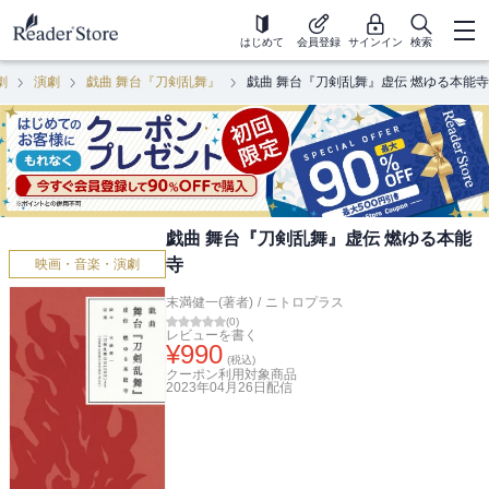
はじめて
会員登録
サインイン
検索
劇
演劇
戯曲 舞台『刀剣乱舞』
戯曲 舞台『刀剣乱舞』虚伝 燃ゆる本能寺
戯曲 舞台『刀剣乱舞』虚伝 燃ゆる本能
寺
映画・音楽・演劇
末満健一(著者)
/
ニトロプラス
(
0
)
レビューを書く
¥
990
(税込)
クーポン利用対象商品
2023年04月26日
配信