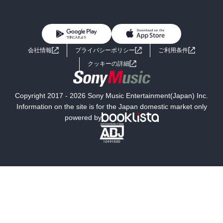
BL・TL
雑誌・グラビア
ビジネス・実用
女性コミック
コミック誌
初めての方へ
ヘルプ
BL・TL
ライトノベル
男子向けラノベ
よくあるご質問
お問い合わせ
会社情報
プライバシーポリシー
ご利用条件
女子向けラノベ
小説
利用規約
クッキーの詳細
国内小説
海外小説
Copyright 2017 - 2026 Sony Music Entertainment(Japan) Inc.
ミステリー
SF
Information on the site is for the Japan domestic market only
powered by
歴史・時代小説
文学
雑誌
グラビア写真集
ボーイズラブ
ティーンズラブ
人文・思想・歴史
社会・政治・法律
ビジネス・経済
サイエンス・テクノロジー