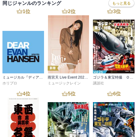
同じジャンルのランキング
もっと見る
1
位
2
位
3
位
新着
ミュージカル『ディア・エヴァン・ハンセン』公演プログラム －稽古場写真ver.&舞台写真ver. 合本－
雨宮天 Live Event 2026 -Room Theory- パンフレット
ゴジラ＆東宝特撮 ＯＦＦＩＣＩＡＬ ＭＯＯＫ ｖｏｌ．２６ 宇宙大戦争／惑星大戦争
ホリプロ
ミュージックレイン
講談社
4
位
5
位
6
位