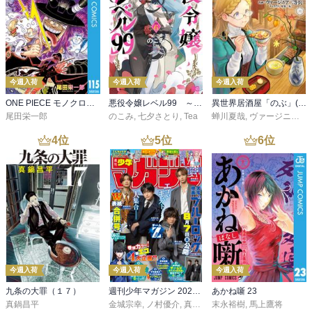
今週入荷
今週入荷
今週入荷
ONE PIECE モノクロ版 115
悪役令嬢レベル99 ～私は裏ボスですが魔王ではありません～ その６
異世界居酒屋「のぶ」(22)
尾田栄一郎
のこみ
,
七夕さとり
,
Tea
蝉川夏哉
,
ヴァージニア二等兵
4
位
5
位
6
位
今週入荷
今週入荷
今週入荷
九条の大罪（１７）
週刊少年マガジン 2026年36・37号[2026年8月5日発売]
あかね噺 23
真鍋昌平
金城宗幸
,
ノ村優介
,
真島ヒロ
末永裕樹
,
宮島礼吏
,
馬上鷹将
,
新川直司
,
久