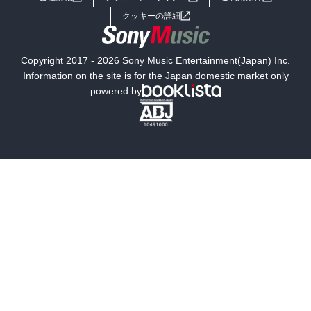
女子向けラノベ
小説
利用規約
クッキーの詳細
国内小説
海外小説
Copyright 2017 - 2026 Sony Music Entertainment(Japan) Inc.
ミステリー
SF
Information on the site is for the Japan domestic market only
powered by
歴史・時代小説
文学
雑誌
グラビア写真集
ボーイズラブ
ティーンズラブ
人文・思想・歴史
社会・政治・法律
ビジネス・経済
サイエンス・テクノロジー
コンピュータ・情報
くらし・家庭
料理・酒
ファッション・美容・ダイエット