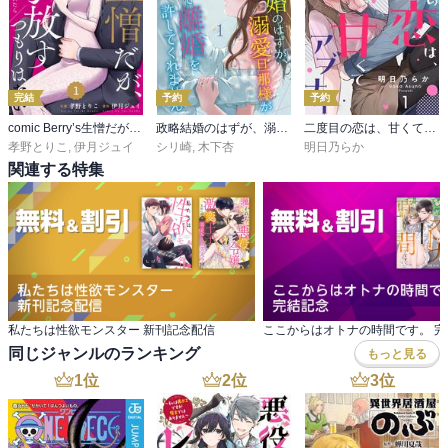
完結
予約
予約
comic Berry’s生憎だが、君を手放すつもりはない～冷徹御曹司の激愛が溢れたら～
政略結婚のはずが、溺愛旦那様がご執心すぎて離婚を許してくれません【分冊版】
二度目の恋は、甘くてアブナイ
孝野とりこ
,
伊月ジュイ
シリ崎
,
木下杏
明日乃らか
関連する特集
私たちは性欲モンスター 新刊記念配信
ここからはオトナの時間です。 完
同じジャンルのランキング
もっと見る
1
位
2
位
3
位