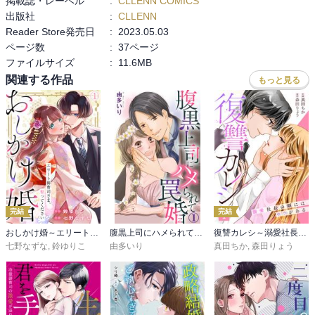
掲載誌・レーベル
:
CLLENN COMICS
出版社
:
CLLENN
Reader Store発売日
:
2023.05.03
ページ数
:
37ページ
ファイルサイズ
:
11.6MB
関連する作品
もっと見る
完結
完結
おしかけ婚～エリート御曹司さま、娶ってください～
腹黒上司にハメられて罠婚
復讐カレシ～溺愛社長の顔にはウラがある～
七野なずな
,
鈴ゆりこ
由多いり
真田ちか
,
森田りょう