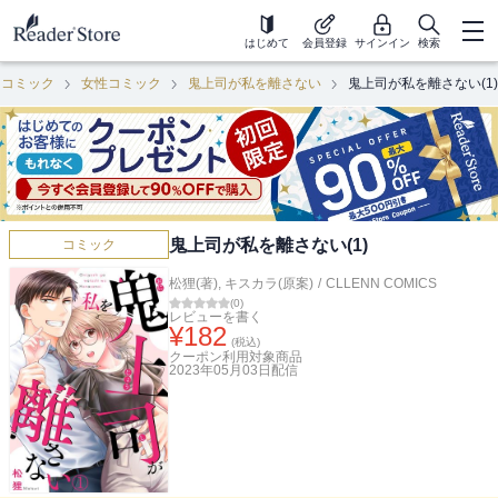
はじめて
会員登録
サインイン
検索
コミック
女性コミック
鬼上司が私を離さない
鬼上司が私を離さない(1)
鬼上司が私を離さない(1)
コミック
松狸(著)
,
キスカラ(原案)
/
CLLENN COMICS
(
0
)
レビューを書く
¥
182
(税込)
クーポン利用対象商品
2023年05月03日
配信