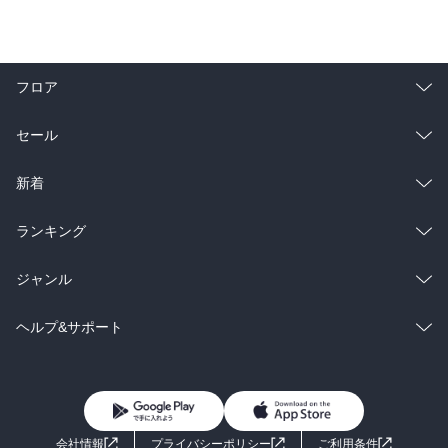
フロア
総合
コミック
セール
ラノベ
小説
総合
コミック
新着
雑誌・グラビア
ビジネス・実用
ラノベ
小説
総合
コミック
ランキング
BL・TL
雑誌・グラビア
ビジネス・実用
ラノベ
小説
総合
コミック
ジャンル
BL・TL
雑誌・グラビア
ビジネス・実用
ラノベ
小説
コミック
男性コミック
ヘルプ&サポート
BL・TL
雑誌・グラビア
ビジネス・実用
女性コミック
コミック誌
初めての方へ
ヘルプ
BL・TL
ライトノベル
男子向けラノベ
よくあるご質問
お問い合わせ
会社情報
プライバシーポリシー
ご利用条件