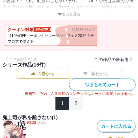
い言葉・・・私、勘違いしちゃいそう。――OL・杏樹は営業先で彼
氏の浮気を目撃してしまう。雨のなか会社に戻り、残業しながら落
ち込んでいると優しくジャケットをかぶせてくれる男性が・・・鬼
もっと見る
上司で有名な柊課長だった！？ 威圧感があって苦手だけど、困った
ときに頼れる課長。復縁を迫る彼氏から杏樹を守るために家にまで
クーポン対象
10%OFF
2026.08.11まで
匿ってくれて・・・職場では見たことがない課長の優しい一面に杏
【10%OFFクーポン】サマーブックフェス2026！全
樹は徐々に惹かれていく。一方、復縁を諦めきれない彼氏が再び接
フロアで使える
近してきて・・・
この作品の1巻
この作品の最新巻
シリーズ作品(
16
件)
1巻から
新刊から
まとめてカート
※無料、予約、入荷通知のコンテンツはカートに追加されません。
1
2
鬼上司が私を離さない(1)
¥
182
(税込)
カートに入れる