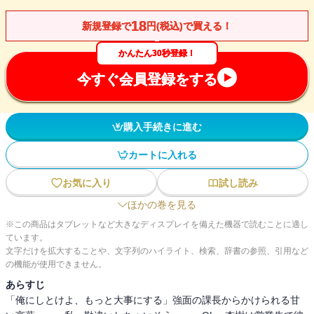
18
新規登録で
円(税込)で買える！
かんたん30秒登録！
今すぐ会員登録をする
購入手続きに進む
カートに入れる
お気に入り
試し読み
ほかの巻を見る
※この商品はタブレットなど大きなディスプレイを備えた機器で読むことに適し
ています。
文字だけを拡大することや、文字列のハイライト、検索、辞書の参照、引用など
の機能が使用できません。
あらすじ
「俺にしとけよ、もっと大事にする」強面の課長からかけられる甘