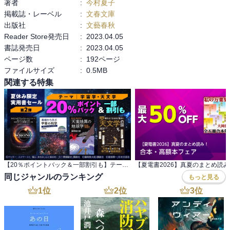
著者
:
今村夏子
掲載誌・レーベル
:
文春文庫
作品の最後には、作者である今村夏子さんの日記が収録されてい
出版社
:
文藝春秋
て、この今村夏子さんという作家さんが普段何を考えているのか気
Reader Store発売日
:
2023.04.05
になりまくっているわたしにはかなり嬉しいものだった。描かれて
書誌発売日
:
2023.04.05
いるのはコロナ禍の子育ての様子で、その大変さはもちろんなのだ
ページ数
:
192ページ
けれど、どちらかというとわたしには今村さんの不器用さ（ごめん
ファイルサイズ
:
0.5MB
なさい）の方が強く伝わってきて、だけどそれがその人自身の等身
関連する特集
大のリアルな生活なんだろうな、と思えてわたしは好きだ。

木になったり的になったりする独特な作品、いや、ここはあえてこ
の言葉を使うと、”クレイジーな世界観の作品”の解説は村田沙耶香さ
ん。もっともっとクレイジーな解説を求めていた自分がいた。

帯にある「食べて、お願い。私の手から。」を見て浮かんでくるの
【20％ポイントバック＆一部割引も】テーマ：宇宙学・天文学 夏休み限定実用書セール第2弾
は、マカロニえんぴつの『ブルーベリー・ナイツ』

同じジャンルのランキング
もっと見る
サビのラスト『誰でもいいよ、私を掬って、食べて』というその歌
詞に含まれるもう一つの意味、『私を救って、食べて』。

1
位
2
位
3
位
みんなも是非聴いてくれよな！！！