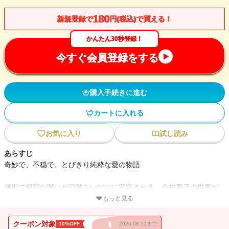
180
新規登録で
円(税込)で買える！
かんたん30秒登録！
今すぐ会員登録をする
購入手続きに進む
カートに入れる
お気に入り
試し読み
あらすじ
奇妙で、不穏で、とびきり純粋な愛の物語
無垢で切実な願いが日常をいびつに変容させる。今村夏子の世界が
炸裂する３篇に、単行本未収録エッセイと村田沙耶香による解説を
もっと見る
付す。
クーポン対象
10%OFF
2026.08.11まで