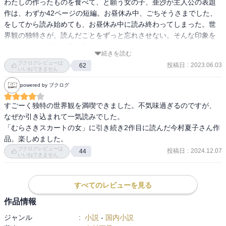
わたしの作ったものを食べて、と願う女の子、亜沙が主人公の表題
作は、わずか42ページの短編。お昼休み中、ごちそうさまでした、
をしてから読み始めても、お昼休み中に読み終わってしまった。世
界観の独特さが、読んだことをずっと忘れさせない。そんな印象を
抱かせる。午後の仕事に集中できない。

続きを読む
ブクログレビューは
投稿日
:
2023.06.03
62
その後に続く『的になった七未』も同じスタイルの作品で、わたし
いいねできません
に当てて、と願う女の子七未が主人公の短編。こちらは『木になっ
powered by ブクログ
た亜沙』の倍以上ある、88ページにもわたる作品で、こちらは『木
になった亜沙』よりも寓話のような要素が強く、浮かんでくる映像
すごーく独特の世界観を満喫できました。不気味過ぎるのですが、
はマンガかアニメーションのようだった。わたしには寓話よりも、
なぜか引き込まれて一気読みでした。

背景描写がしっかりしたコメディのように感じられる部分が強かっ
「むらさきスカートの女」に引き続き2作目に読んだ今村夏子さん作
たように思うのだけれど。

品。楽しめました。
ブクログレビューは
投稿日
:
2024.12.07
44
いいねできません
いずれの作品も女の子が主人公で、この二人の女の子の人生がかな
り壮絶というか悲しいというか悲惨で、寓話だったとしたらリアル
だし、リアルだったとしたら寓話であってほしいと願うくらい、悲
すべてのレビューを見る
しかった。この子から相談を受けたら、どのように返してあげたら
作品情報
いいんだろう、と、仕事柄そんなことを考えながら読んで、途中か
らそんなことを考えながら読むことがもったいなくなって、没頭し
ジャンル
:
小説
-
国内小説
た。傷を描き、抉る。
