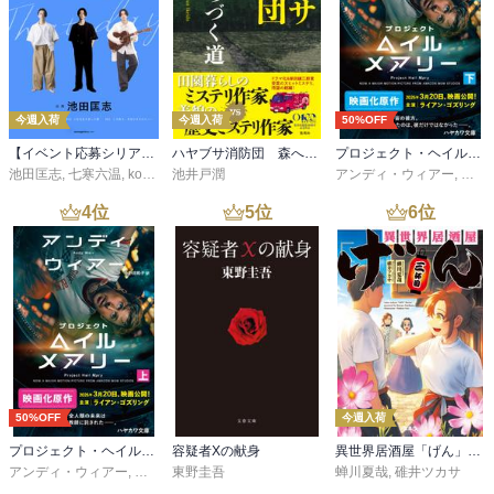
今週入荷
今週入荷
50%OFF
【イベント応募シリアルコード付】池田匡志出演・オーディオフォトブック「あの日」SPECIAL EDITION（音声／動画付）
ハヤブサ消防団 森へつづく道
プロジェクト・ヘイル・メアリー 下
池田匡志
,
七寒六温
,
konoko58
池井戸潤
,
村崎キコ
アンディ・ウィアー
,
小野
4
位
5
位
6
位
50%OFF
今週入荷
プロジェクト・ヘイル・メアリー 上
容疑者Xの献身
異世界居酒屋「げん」三杯目
アンディ・ウィアー
,
小野田和子
東野圭吾
蝉川夏哉
,
碓井ツカサ