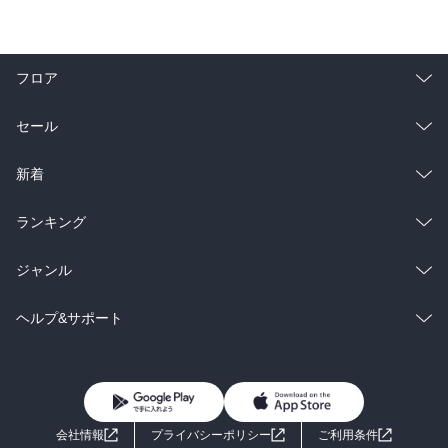
フロア
総合
コミック
セール
ラノベ
小説
総合
コミック
新着
雑誌・グラビア
ビジネス・実用
ラノベ
小説
総合
コミック
ランキング
BL・TL
雑誌・グラビア
ビジネス・実用
ラノベ
小説
総合
コミック
ジャンル
BL・TL
雑誌・グラビア
ビジネス・実用
ラノベ
小説
コミック
男性コミック
ヘルプ&サポート
BL・TL
雑誌・グラビア
ビジネス・実用
女性コミック
コミック誌
初めての方へ
ヘルプ
BL・TL
ライトノベル
男子向けラノベ
よくあるご質問
お問い合わせ
会社情報
プライバシーポリシー
ご利用条件