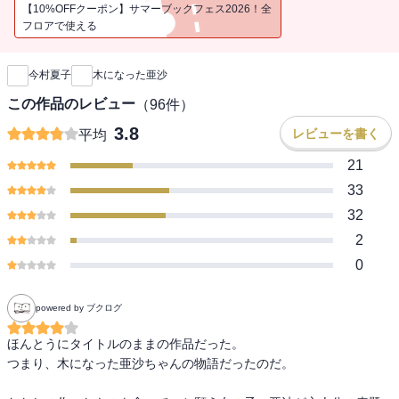
【10%OFFクーポン】サマーブックフェス2026！全
フロアで使える
新刊通知
※この電子書籍は2020年4月に文藝春秋より刊行された単行本の文庫
版を底本としています。
今村夏子
木になった亜沙
この作品のレビュー
（
96
件）
3.8
レビューを書く
平均
21
33
32
2
0
powered by ブクログ
ほんとうにタイトルのままの作品だった。

つまり、木になった亜沙ちゃんの物語だったのだ。
