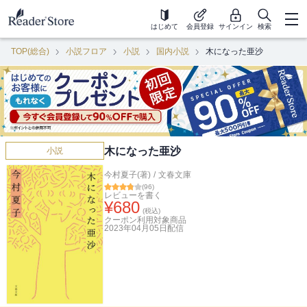
はじめて
会員登録
サインイン
検索
TOP(総合)
小説フロア
小説
国内小説
木になった亜沙
木になった亜沙
小説
今村夏子(著)
/
文春文庫
(
96
)
レビューを書く
¥
680
(税込)
クーポン利用対象商品
2023年04月05日
配信