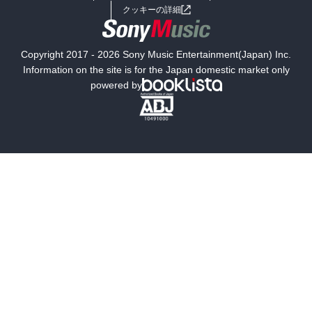
女子向けラノベ
小説
利用規約
クッキーの詳細
国内小説
海外小説
Copyright 2017 - 2026 Sony Music Entertainment(Japan) Inc.
ミステリー
SF
Information on the site is for the Japan domestic market only
powered by
歴史・時代小説
文学
雑誌
グラビア写真集
ボーイズラブ
ティーンズラブ
人文・思想・歴史
社会・政治・法律
ビジネス・経済
サイエンス・テクノロジー
コンピュータ・情報
くらし・家庭
料理・酒
ファッション・美容・ダイエット