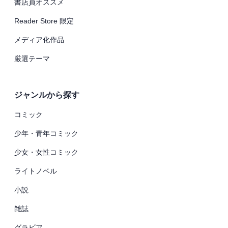
書店員オススメ
Reader Store 限定
メディア化作品
厳選テーマ
ジャンルから探す
コミック
少年・青年コミック
少女・女性コミック
ライトノベル
小説
雑誌
グラビア