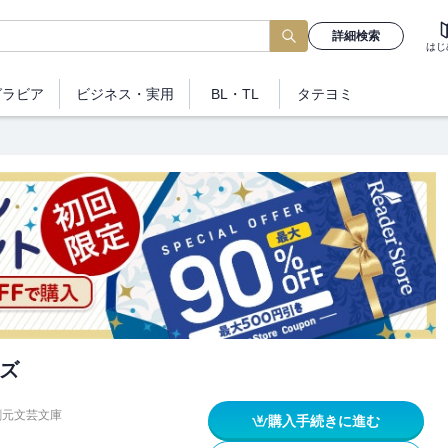
詳細検索
はじ
グラビア
ビジネス
・実用
BL・TL
タテヨミ
ズ
創元文芸文庫
購入手続きに進む