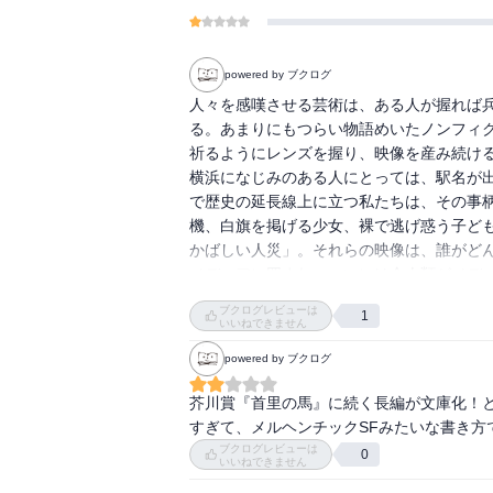
powered by ブクログ
人々を感嘆させる芸術は、ある人が握れば
る。あまりにもつらい物語めいたノンフィ
祈るようにレンズを握り、映像を産み続ける
横浜になじみのある人にとっては、駅名が
で歴史の延長線上に立つ私たちは、その事
機、白旗を掲げる少女、裸で逃げ惑う子ど
かばしい人災」。それらの映像は、誰がどん
メディアに囲まれ、ついには全人類がメデ
ブクログレビューは
1
いいねできません
powered by ブクログ
芥川賞『首里の馬』に続く長編が文庫化！
すぎて、メルヘンチックSFみたいな書き方
ブクログレビューは
0
いいねできません