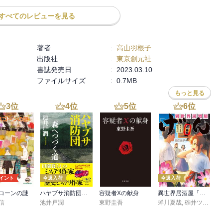
すべてのレビューを見る
著者
:
高山羽根子
出版社
:
東京創元社
書誌発売日
:
2023.03.10
ファイルサイズ
:
0.7MB
もっと見る
3
位
4
位
5
位
6
位
ポイント
今週入荷
今週入荷
コーンの謎
ハヤブサ消防団 森へつづく道
容疑者Xの献身
異世界居酒屋「げん」三杯目
信
池井戸潤
東野圭吾
蝉川夏哉
,
碓井ツカサ