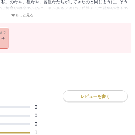
「私」の母や、祖母や、曾祖母たちがしてきたのと同じように。そう
には教育や娯楽のために、またあるときには兵器として戦争や弾圧の
る壮大な偽史と、時代に翻弄されながらもレンズをのぞき続けた、血
もっと見る
賞作家の初長編にして、受賞第一作として発表された傑作が待望の文
11まで
！全
レビューを書く
0
0
0
1