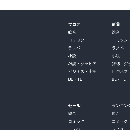
フロア
新着
総合
総合
コミック
コミック
ラノベ
ラノベ
小説
小説
雑誌・グラビア
雑誌・グ
ビジネス・実用
ビジネス
BL・TL
BL・TL
セール
ランキン
総合
総合
コミック
コミック
ラノベ
ラノベ