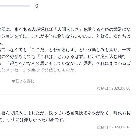
0
兵器に、またある人が握れば「人間らしさ」を訴えるための武器にな
クションを前に、これが本当に物語ならいいのに、と祈る。女たちは
。

出ていなくても「ここだ」とわかるはず、という楽しみもあり。一方
柄の名称がなくても「これは」とわかるはず。ビルに突っ込む飛行
も、「起きるだなんて思いもしていなかった災害、それにまつわるば
なメッセージを乗せて発信したものか。

ィアを発信できるいま、見えているものの先を見つめていたい。
続きを読む
投稿日
:
2026.06.06
と喜んで購入しましたが。扱っている画像技術ネタが堅く、時代も長
で、小生には難しかった印象です。
投稿日
:
2024.08.16