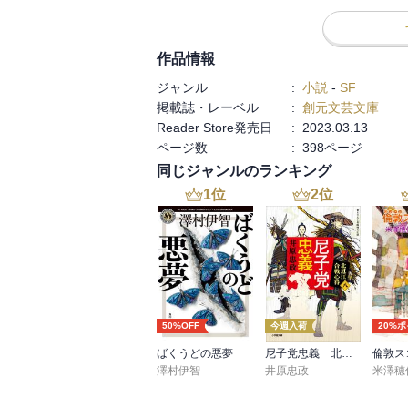
作品情報
ジャンル
:
小説
-
SF
掲載誌・レーベル
:
創元文芸文庫
Reader Store発売日
:
2023.03.13
ページ数
:
398ページ
同じジャンルのランキング
1
位
2
位
50%OFF
今週入荷
20%
ばくうどの悪夢
尼子党忠義 北近江合戦心得〈八〉
倫敦ス
澤村伊智
井原忠政
米澤穂