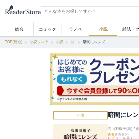
総合
コミック
ラノベ
小説
雑誌・
TOP(総合)
小説フロア
小説
暗闇にレンズ
SF
暗闇にレン
小説
高山羽根子(著)
/
(
2
)
レビューを書く