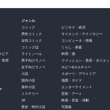
ジャンル
コミック
ビジネス・経済
男性コミック
サイエンス・テクノロジー
女性コミック
コンピュータ・情報
コミック誌
くらし・家庭
ラビア
ライトノベル
料理・酒
・実用
男子向けラノベ
ファッション・美容・ダイエッ
女子向けラノベ
ホビー&カルチャー
小説
スポーツ・アウトドア
国内小説
地図・ガイド
海外小説
エンターテイメント
グ
ミステリー
芸術・アート
SF
映画・音楽・演劇
歴史・時代小説
写真集