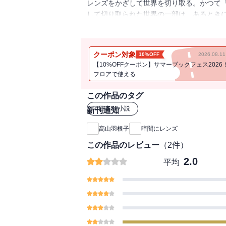
レンズをかざして世界を切り取る。かつて
して切り取られた世界の一部は、あるとき
ために用いられた――映画と映像にまつわ
縁に依らぬ“一族”の系譜を辿る物語。芥川
庫化。／解説＝倉本さおり
クーポン対象
10%OFF
2026.08.
【10%OFFクーポン】サマーブックフェス2026
フロアで使える
この作品のタグ
#
日本SF小説
新刊通知
高山羽根子
暗闇にレンズ
この作品のレビュー
（
2
件）
2.0
平均