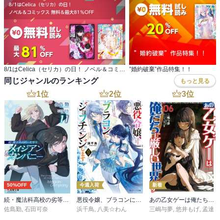
8/1はCelica（セリカ）の日！ ノベル＆コミックス 無料＆最大81％OFF
”婚約破棄”作品特集！！
同じジャンルのランキング
もっと見る
1
位
2
位
3
位
50%OFF
今週入荷
新着
続・魔法科高校の劣等生 メイジアン・カンパニー(11)
悪役令嬢、ブラコンにジョブチェンジします９【電子特典付き】
あの乙女ゲーは俺たちに厳しい世界です 6
佐島勤
,
石田可奈
浜千鳥
,
八美☆わん
三嶋与夢
,
悠井もげ
,
孟達