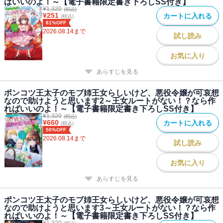
ばいいのよ！～【電子書籍限定書き下ろしSS付き】
全ての鍵は人形だと気づいた矢先、後宮にやってきたサリューの妹
¥
1,320
(税込)
の手に目隠しをされた妃そっくりの人形があってーー！？
¥
251
カートに入れる
(税込)
若き王女がその力を狙う各国の陰謀に巻き込まれてゆく、本格内政
81%OFF
2026.08.14
まで
ファンタジー第五弾！
試し読み
お気に入り
あらすじを見る
ポンコツ王太子のモブ姉王女らしいけど、悪役令嬢が可哀想
なので助けようと思います2～王女ルートがない！？なら作
ればいいのよ！～【電子書籍限定書き下ろしSS付き】
¥
1,320
(税込)
¥
660
カートに入れる
(税込)
50%OFF
2026.08.14
まで
試し読み
お気に入り
あらすじを見る
ポンコツ王太子のモブ姉王女らしいけど、悪役令嬢が可哀想
なので助けようと思います3～王女ルートがない！？なら作
ればいいのよ！～【電子書籍限定書き下ろしSS付き】
¥
1,320