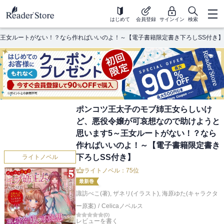
はじめて
会員登録
サインイン
検索
王女ルートがない！？なら作ればいいのよ！～【電子書籍限定書き下ろしSS付き】
ポンコツ王太子のモブ姉王女らしいけ
ど、悪役令嬢が可哀想なので助けようと
思います5～王女ルートがない！？なら
作ればいいのよ！～【電子書籍限定書き
下ろしSS付き】
ライトノベル
ライトノベル：75位
最新巻
諏訪ぺこ(著)
,
ザネリ(イラスト)
,
海原ゆた(キャラクタ
ー原案)
/
Celicaノベルス
(
0
)
レビューを書く