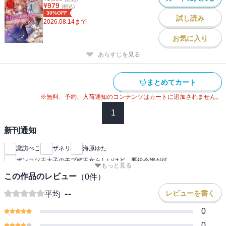
¥
979
(税込)
30%OFF
試し読み
2026.08.14
まで
お気に入り
あらすじを見る
まとめてカート
※無料、予約、入荷通知のコンテンツはカートに追加されません。
1
新刊通知
諏訪ぺこ
ザネリ
海原ゆた
ポンコツ王太子のモブ姉王女らしいけど、悪役令嬢が可
もっと見る
この作品のレビュー
（
0
件）
--
レビューを書く
平均
0
0