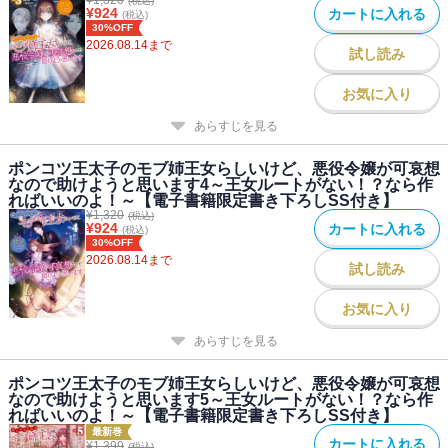
(税込)
¥
924
カートに入れる
(税込)
30%OFF
2026.08.14
まで
試し読み
お気に入り
あらすじを見る
ポンコツ王太子のモブ姉王女らしいけど、悪役令嬢が可哀想
なので助けようと思います4～王女ルートがない！？なら作
ればいいのよ！～【電子書籍限定書き下ろしSS付き】
¥
1,320
(税込)
¥
924
カートに入れる
(税込)
30%OFF
2026.08.14
まで
試し読み
お気に入り
あらすじを見る
ポンコツ王太子のモブ姉王女らしいけど、悪役令嬢が可哀想
なので助けようと思います5～王女ルートがない！？なら作
ればいいのよ！～【電子書籍限定書き下ろしSS付き】
最新巻
カートに入れる
¥
1,399
(税込)