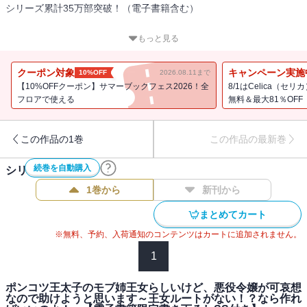
シリーズ累計35万部突破！（電子書籍含む）
「この呪いを必ず解いてみせるわ！」
もっと見る
若き王女がその力を狙う各国の陰謀に巻き込まれてゆく、本格内政
クーポン対象
キャンペーン実施
10%OFF
2026.08.11まで
ファンタジー第五弾！
【10%OFFクーポン】サマーブックフェス2026！全
8/1はCelica（
フロアで使える
無料＆最大81％OFF
書き下ろし番外編１本＆コミカライズ第二十一話試し読みを特別収
録！
この作品の1巻
この作品の最新巻
続巻を自動購入
シリーズ作品(
5
件)
ラステア国に留学中のモブ王女・ルティアは、王太子妃の部屋で無
力感を噛み締めていた。
1巻から
新刊から
呪いで視力を失った彼女を聖属性魔法で治してほしいとウィズ殿下
まとめてカート
に頼まれたのに、 自分の魔法では完治させることはできないなん
て・・・・・・。
※無料、予約、入荷通知のコンテンツはカートに追加されません。
それでも、衰弱していくサリュー妃のために、呪いを解くことを決
1
意！
そうして知ったのは、本来、災いを避けるための形代として使われ
ポンコツ王太子のモブ姉王女らしいけど、悪役令嬢が可哀想
る人形が呪具にもなることだった。
なので助けようと思います～王女ルートがない！？なら作れ