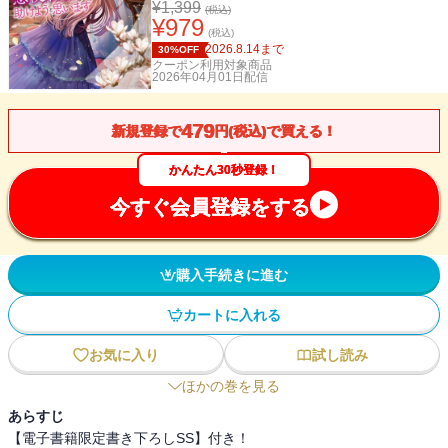
¥
1,399
(税込)
¥
979
(税込)
2026.8.14
まで
30%OFF
クーポン利用対象商品
2026年04月01日
配信
479
新規登録で
円(税込)で買える！
かんたん30秒登録！
今すぐ会員登録をする
購入手続きに進む
カートに入れる
お気に入り
試し読み
ほかの巻を見る
あらすじ
【電子書籍限定書き下ろしSS】付き！