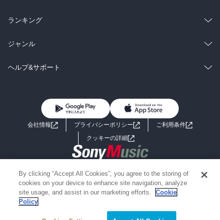
雑誌・グラビア
ビジネス・実用
ラノベ
小説
総合
コミック
ランキング
BL・TL
雑誌・グラビア
ビジネス・実用
ラノベ
小説
総合
コミック
ジャンル
BL・TL
雑誌・グラビア
ビジネス・実用
ラノベ
小説
コミック
男性コミック
ヘルプ&サポート
BL・TL
雑誌・グラビア
ビジネス・実用
女性コミック
コミック誌
初めての方へ
ヘルプ
BL・TL
ライトノベル
男子向けラノベ
よくあるご質問
お問い合わせ
会社情報
プライバシーポリシー
ご利用条件
女子向けラノベ
小説
利用規約
クッキーの詳細
国内小説
海外小説
Copyright 2017 - 2026 Sony Music Entertainment(Japan) Inc.
By clicking “Accept All Cookies”, you agree to the storing of
ミステリー
SF
Information on the site is for the Japan domestic market only
cookies on your device to enhance site navigation, analyze
powered by
site usage, and assist in our marketing efforts.
Cookie
Policy
歴史・時代小説
文学