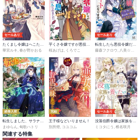
セールあり
セールあり
たくまし令嬢はへこたれない！
芋くさ令嬢ですが悪役令息を助けたら気に入られました
転生したら悪役令嬢だったので引きニートになります
華宮ルキ
,
春が野かおる
桜あげは
,
くろでこ
藤森フクロウ
,
八美☆わん
続巻入荷
完結
セールあり
転生しました、サラナ・キンジェです。ごきげんよう。
王子様などいりません！
没落伯爵令嬢は家族を養いたい
まゆらん
,
匈歌ハトリ
別所燈
,
コユコム
ミコタにう
,
椎名咲月
関連する特集