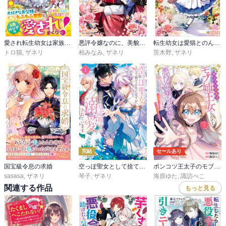
愛され転生幼女は家族のために辺境領地を救います！【電子限定SS付き】
悪評令嬢なのに、美貌の公子が迫ってくる
転生幼女は愛猫とのんびり旅をする
トロ猫
,
ザネリ
柏みなみ
,
ザネリ
茨木野
,
ザネリ
完結
セールあり
国宝級令息の求婚
空っぽ聖女として捨てられたはずが、嫁ぎ先の皇帝陛下に溺愛されています
ポンコツ王太子のモブ姉王女らしいけど、悪役令嬢が可哀想なので助けようと思います～王女ルートがない！？なら作ればいいのよ！～@COMIC
sasasa
,
ザネリ
琴子
,
ザネリ
海原ゆた
,
諏訪ぺこ
関連する作品
もっと見る