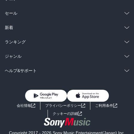
総合
コミック
セール
ラノベ
小説
総合
コミック
新着
雑誌・グラビア
ビジネス・実用
ラノベ
小説
総合
コミック
ランキング
BL・TL
雑誌・グラビア
ビジネス・実用
ラノベ
小説
総合
コミック
ジャンル
BL・TL
雑誌・グラビア
ビジネス・実用
ラノベ
小説
コミック
男性コミック
ヘルプ&サポート
BL・TL
雑誌・グラビア
ビジネス・実用
女性コミック
コミック誌
初めての方へ
ヘルプ
BL・TL
ライトノベル
男子向けラノベ
よくあるご質問
お問い合わせ
会社情報
プライバシーポリシー
ご利用条件
女子向けラノベ
小説
利用規約
クッキーの詳細
国内小説
海外小説
Copyright 2017 - 2026 Sony Music Entertainment(Japan) Inc.