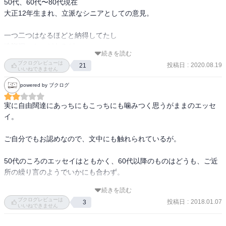
50代、60代〜80代現在

大正12年生まれ、立派なシニアとしての意見。

一つ二つはなるほどと納得してたし

造詣深いものがあるが

続きを読む
こうまとめて読んでいくと、知ってるだけに

ブクログレビューは
投稿日
:
2020.08.19
21
お腹いっぱい感が満載。

いいねできません
老衰、病苦、そして必ずやってくる、死に対して

powered by ブクログ
正面きって受けてたってらっしゃる

実に自由闊達にあっちにもこっちにも噛みつく思うがままのエッセ
猪年それも、五黄の猪らしく

イ。

強いこと半端ない

山のような借金を見事返し

ご自分でもお認めなので、文中にも触れられているが。

現在も叫んでらっしゃるご立派です。

50代のころのエッセイはともかく、60代以降のものはどうも、ご近
恥ずかしながら私目も猪

所の繰り言のようでいかにも合わず。

その上せっかち。

あい通ずるものがあり

続きを読む
年古りて読んでみたいと思います。
ブクログレビューは
逆に自分が吠えてる時

投稿日
:
2018.01.07
3
いいねできません
相手はこんな感じかとおのれを振り返る良い機会になった。佐藤愛
子の前ではうかつなことは言えない。そうかだからみんなは自分を