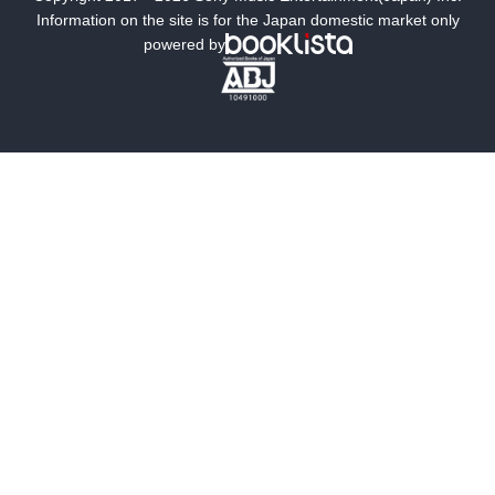
ミステリー
SF
Information on the site is for the Japan domestic market only
powered by
歴史・時代小説
文学
雑誌
グラビア写真集
ボーイズラブ
ティーンズラブ
人文・思想・歴史
社会・政治・法律
ビジネス・経済
サイエンス・テクノロジー
コンピュータ・情報
くらし・家庭
料理・酒
ファッション・美容・ダイエット
ホビー&カルチャー
スポーツ・アウトドア
地図・ガイド
エンターテイメント