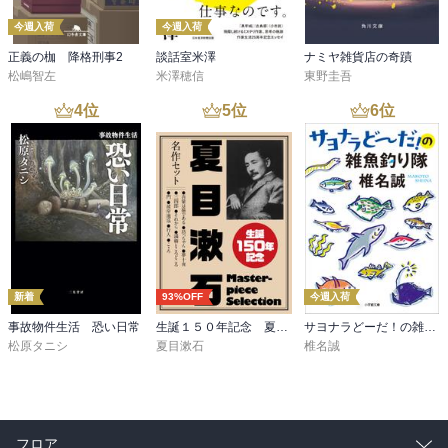
今週入荷
今週入荷
正義の枷 降格刑事2
談話室米澤
ナミヤ雑貨店の奇蹟
松嶋智左
米澤穂信
東野圭吾
4
位
5
位
6
位
新着
93%OFF
今週入荷
事故物件生活 恐い日常
生誕１５０年記念 夏目漱石 名作セット
サヨナラどーだ！の雑魚釣り隊
松原タニシ
夏目漱石
椎名誠
フロア