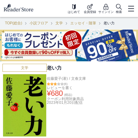
はじめて
会員登録
サインイン
検索
TOP(総合)
小説フロア
文学
エッセイ・随筆
老い力
老い力
文学
佐藤愛子(著)
/
文春文庫
(
6
)
レビューを書く
¥
680
(税込)
クーポン利用対象商品
2023年01月20日
配信