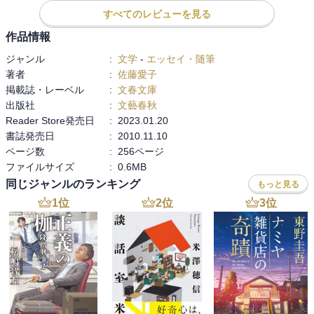
前にして寡黙になるのか！

すべてのレビューを見る
作品情報
とにかくうかつなことはいえない。

ジャンル
:
文学
-
エッセイ・随筆
逡巡したり、迷ってる人に取っては

著者
:
佐藤愛子
いい人生案内になるかも。

掲載誌・レーベル
:
文春文庫
出版社
:
文藝春秋
Reader Store発売日
:
2023.01.20
書誌発売日
:
2010.11.10
ページ数
:
256ページ
ファイルサイズ
:
0.6MB
同じジャンルのランキング
もっと見る
1
位
2
位
3
位