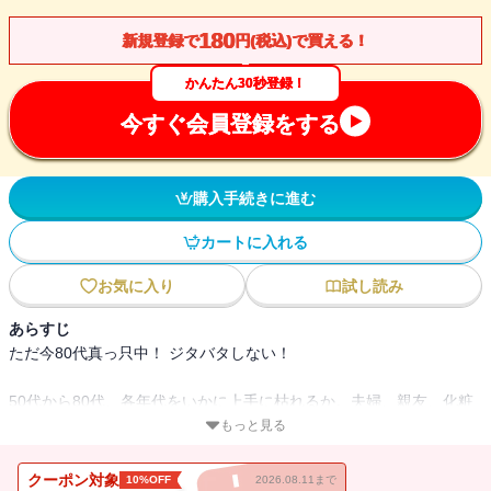
180
新規登録で
円(税込)で買える！
かんたん30秒登録！
今すぐ会員登録をする
購入手続きに進む
カートに入れる
お気に入り
試し読み
あらすじ
ただ今80代真っ只中！ ジタバタしない！
50代から80代、各年代をいかに上手に枯れるか。夫婦、親友、化粧
からボケまで、気概に満ちた愛子節が元気を呼ぶ痛快エッセイ。
もっと見る
クーポン対象
10%OFF
2026.08.11まで