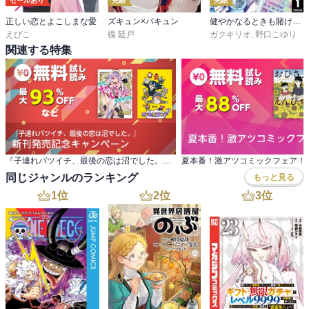
セールあり
完結
完結
正しい恋とよこしまな愛
ズキュン×バキュン
健やかなるときも賭けるときも
えぴこ
楪 廷戸
ガクキリオ
,
野口こゆり
関連する特集
『子連れバツイチ、最後の恋は沼でした。』 新刊発売記念キャンペーン
夏本番！激アツコミックフェア！
同じジャンルのランキング
もっと見る
1
位
2
位
3
位