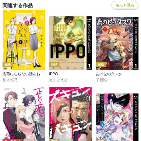
関連する作品
もっと見る
完結
完結
完結
洒落にならない話をおつまみに
IPPO
あの世のタスク
柏木郁乃
えすとえむ
子新唯一