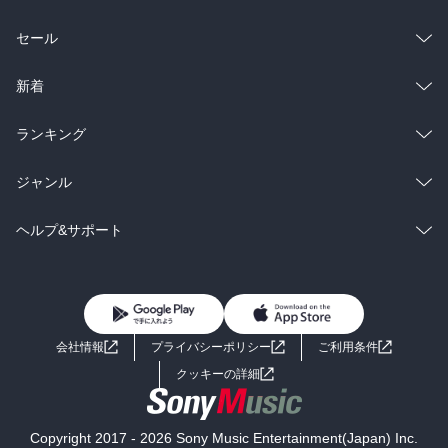
総合
コミック
セール
ラノベ
小説
総合
コミック
新着
雑誌・グラビア
ビジネス・実用
ラノベ
小説
総合
コミック
ランキング
BL・TL
雑誌・グラビア
ビジネス・実用
ラノベ
小説
総合
コミック
ジャンル
BL・TL
雑誌・グラビア
ビジネス・実用
ラノベ
小説
コミック
男性コミック
ヘルプ&サポート
BL・TL
雑誌・グラビア
ビジネス・実用
女性コミック
コミック誌
初めての方へ
ヘルプ
BL・TL
ライトノベル
男子向けラノベ
よくあるご質問
お問い合わせ
会社情報
プライバシーポリシー
ご利用条件
女子向けラノベ
小説
利用規約
クッキーの詳細
国内小説
海外小説
Copyright 2017 - 2026 Sony Music Entertainment(Japan) Inc.