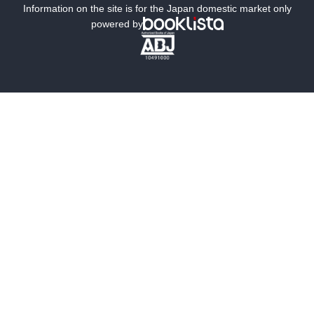
ミステリー
SF
Information on the site is for the Japan domestic market only
powered by
歴史・時代小説
文学
雑誌
グラビア写真集
ボーイズラブ
ティーンズラブ
人文・思想・歴史
社会・政治・法律
ビジネス・経済
サイエンス・テクノロジー
コンピュータ・情報
くらし・家庭
料理・酒
ファッション・美容・ダイエット
ホビー&カルチャー
スポーツ・アウトドア
地図・ガイド
エンターテイメント