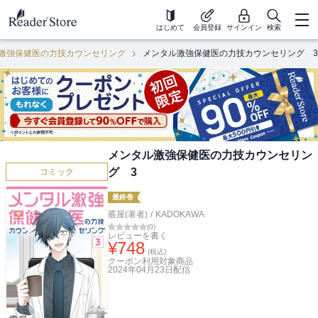
はじめて
会員登録
サインイン
検索
激強保健医の力技カウンセリング
メンタル激強保健医の力技カウンセリング 3
メンタル激強保健医の力技カウンセリン
グ 3
コミック
最終巻
霰屋(著者)
/
KADOKAWA
(
0
)
レビューを書く
¥
748
(税込)
クーポン利用対象商品
2024年04月23日
配信