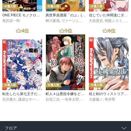
今週入荷
今週入荷
今週入荷
ONE PIECE モノクロ版 115
異世界居酒屋「のぶ」(22)
信じていた仲間達にダンジョン奥地で殺されかけたがギフト『無限ガチャ』でレベル９９９９の仲間達を手に入れて元パーティーメンバーと世界に復讐＆『ざまぁ！』します！（２３）
尾田栄一郎
蝉川夏哉
,
ヴァージニア二等兵
大前貴史
,
転
,
明鏡シスイ
,
ｔｅ
4
位
5
位
6
位
今週入荷
今週入荷
今週入荷
転生したら第七王子だったので、気ままに魔術を極めます（２４）
町人Ａは悪役令嬢をどうしても救いたい ～どぶと空と氷の姫君～１０【電子書店共通特典イラスト付】
杖と剣のウィストリア（１６）
石沢庸介
,
謙虚なサークル
,
メル。
目黒三吉
,
一色孝太郎
,
Parum
大森藤ノ
,
青井聖
フロア