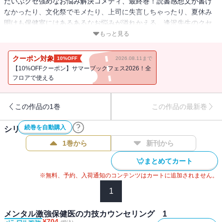
だいぶクセ強めなお悩み解決コメディ、最終巻！読書感想文が書け
なかったり、文化祭でモメたり、上司に失言しちゃったり、夏休み
明けも保健室にはあるあるなお悩みが溢れかえる。逢沢先生のクセ
強めな導きは、今巻も迷える子羊たちの救いとなる（かもしれな
もっと見る
い）。
クーポン対象
10%OFF
2026.08.11まで
【10%OFFクーポン】サマーブックフェス2026！全
フロアで使える
この作品の1巻
この作品の最新巻
続巻を自動購入
シリーズ作品(
3
件)
1巻から
新刊から
まとめてカート
※無料、予約、入荷通知のコンテンツはカートに追加されません。
1
メンタル激強保健医の力技カウンセリング 1
¥
704