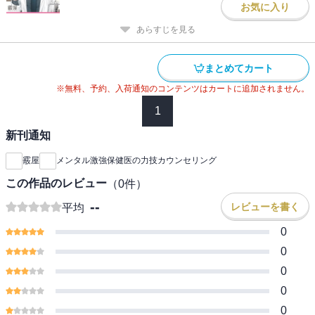
お気に入り
あらすじを見る
まとめてカート
※無料、予約、入荷通知のコンテンツはカートに追加されません。
1
新刊通知
霰屋
メンタル激強保健医の力技カウンセリング
この作品のレビュー
（
0
件）
--
レビューを書く
平均
0
0
0
0
0