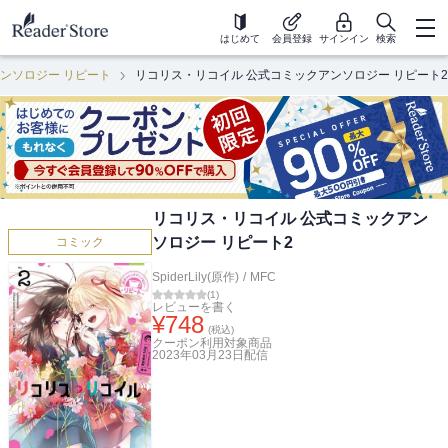
はじめて
会員登録
サインイン
検索
ンソロジー リピート
リコリス・リコイル 公式コミックアンソロジー リピート2
リコリス・リコイル 公式コミックアン
ソロジー リピート2
コミック
SpiderLily(原作)
/
MFC
(
1
)
レビューを書く
¥
748
(税込)
クーポン利用対象商品
2023年03月23日
配信