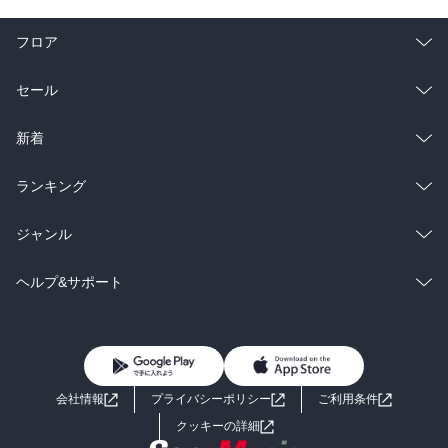
フロア
総合
コミック
セール
ラノベ
小説
総合
コミック
新着
雑誌・グラビア
ビジネス・実用
ラノベ
小説
総合
コミック
ランキング
BL・TL
雑誌・グラビア
ビジネス・実用
ラノベ
小説
総合
コミック
ジャンル
BL・TL
雑誌・グラビア
ビジネス・実用
ラノベ
小説
コミック
男性コミック
ヘルプ&サポート
BL・TL
雑誌・グラビア
ビジネス・実用
女性コミック
コミック誌
初めての方へ
ヘルプ
BL・TL
ライトノベル
男子向けラノベ
よくあるご質問
お問い合わせ
会社情報
プライバシーポリシー
ご利用条件
女子向けラノベ
小説
利用規約
クッキーの詳細