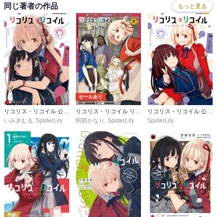
奈々 鎌土：

同じ著者の作品
もっと見る
千束に「おいしい！」のときの目線がオカシイのでは。

左右の視線が違うというか。

斜視と呼ばれる症状に見える。

眼球に強い衝撃を受けると、こういう症状になることがあるらし
い。

ウチの近所にもいた。

弐尉 マルコ：

セールあり
『おちゅうしゃ作戦』の

「もにもにもにもみもみぃいみぎ」「むにむにむにむにむにむるむ
リコリス・リコイル 公式コミックアンソロジー リロード
リコリス・リコイル リコレクト
リコリス・リコイル 公式コミックアンソロジー リアクト
いみぎむる
,
SpiderLily
阿部かなり
,
SpiderLily
SpiderLily
る」

とか

「ィィィィィィイイイイイイィイイイ」「イミギギギギギィイ
～・・・！！」「むるゥアアアアア～！！」

とか、めちゃめちゃ好き。
予約