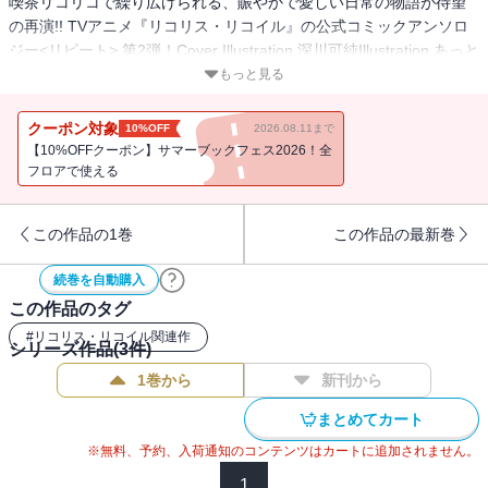
喫茶リコリコで繰り広げられる、賑やかで愛しい日常の物語が待望
の再演!! TVアニメ『リコリス・リコイル』の公式コミックアンソロ
ジー<リピート> 第2弾！Cover Illustration 深川可純Illustration あっと
こるせ Comic 筒井いつき 真沼靖佳 キ村由宇 Sugar.栗かのこ ゆいち
もっと見る
森永ミキ 奈々鎌土 しろううらやま 凡竜 うたしま 弐尉マルコ
クーポン対象
10%OFF
2026.08.11まで
【10%OFFクーポン】サマーブックフェス2026！全
フロアで使える
この作品の1巻
この作品の最新巻
続巻を自動購入
この作品のタグ
#
リコリス・リコイル関連作
シリーズ作品(
3
件)
1巻から
新刊から
まとめてカート
※無料、予約、入荷通知のコンテンツはカートに追加されません。
1