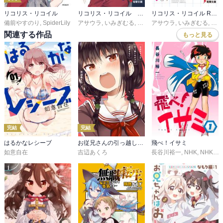
リコリス・リコイル
リコリス・リコイル Gluttony days
リコリス・リコイル Recovery days
備前やすのり
,
SpiderLily
アサウラ
,
いみぎむる
,
SpiderLily
アサウラ
,
いみぎむる
,
Spid
関連する作品
もっと見る
完結
完結
はるかなレシーブ
お従兄さんの引っ越しの片づけが進まない
飛べ！イサミ
如意自在
吉辺あくろ
長谷川裕一
,
NHK
,
NHKエンタープライズ