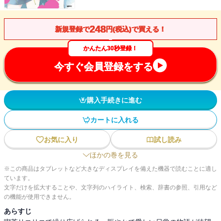
248
新規登録で
円(税込)で買える！
かんたん30秒登録！
今すぐ会員登録をする
購入手続きに進む
カートに入れる
お気に入り
試し読み
ほかの巻を見る
※この商品はタブレットなど大きなディスプレイを備えた機器で読むことに適し
ています。
文字だけを拡大することや、文字列のハイライト、検索、辞書の参照、引用など
の機能が使用できません。
あらすじ