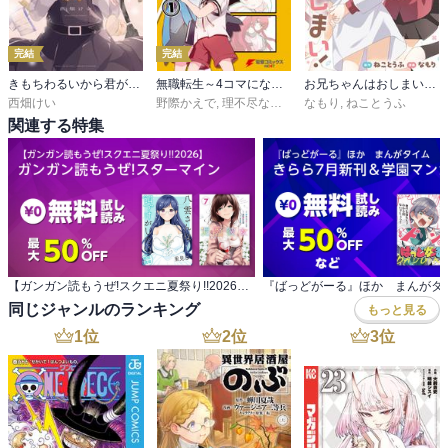
完結
完結
きもちわるいから君がすき
無職転生～4コマになっても本気だす～
お兄ちゃんはおしまい！ 公式アンソロジーコミックよりぬき版 なもり編
西畑けい
野際かえで
,
理不尽な孫の手
なもり
,
シロタカ
,
ねことうふ
関連する特集
【ガンガン読もうぜ!スクエニ夏祭り!!2026】 ガンガン読もうぜ!スターマイン
同じジャンルのランキング
もっと見る
1
位
2
位
3
位