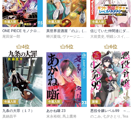
今週入荷
今週入荷
今週入荷
ONE PIECE モノクロ版 115
異世界居酒屋「のぶ」(22)
信じていた仲間達にダンジョン奥地で殺されかけたがギフト『無限ガチャ』でレベル９９９９の仲間達を手に入れて元パーティーメンバーと世界に復讐＆『ざまぁ！』します！（２３）
尾田栄一郎
蝉川夏哉
,
ヴァージニア二等兵
大前貴史
,
転
,
明鏡シスイ
,
ｔｅ
4
位
5
位
6
位
今週入荷
今週入荷
新着
九条の大罪（１７）
あかね噺 23
悪役令嬢レベル99 ～私は裏ボスですが魔王ではありません～ その６
真鍋昌平
末永裕樹
,
馬上鷹将
のこみ
,
七夕さとり
,
Tea