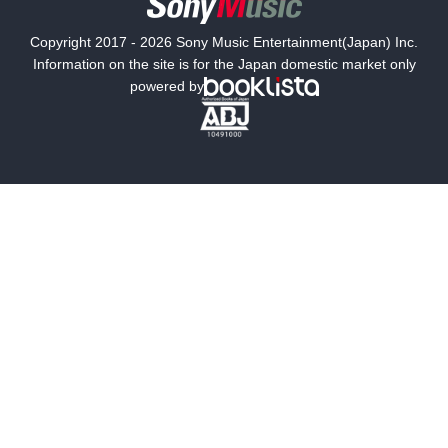
国内小説
海外小説
Copyright 2017 - 2026 Sony Music Entertainment(Japan) Inc.
ミステリー
SF
Information on the site is for the Japan domestic market only
powered by
歴史・時代小説
文学
雑誌
グラビア写真集
ボーイズラブ
ティーンズラブ
人文・思想・歴史
社会・政治・法律
ビジネス・経済
サイエンス・テクノロジー
コンピュータ・情報
くらし・家庭
料理・酒
ファッション・美容・ダイエット
ホビー&カルチャー
スポーツ・アウトドア