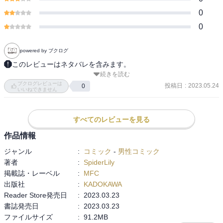
0
0
powered by ブクログ
このレビューはネタバレを含みます。
続きを読む
各社から出ているアンソロジー４冊目。

ブクログレビューは
２巻。

投稿日
:
2023.05.24
0
いいねできません
全体的に好き。

自分的にはハズレの話がない。

以下、敬称略。

すべてのレビューを見る
作品情報
筒井 いつき：

ジャンル
:
コミック
-
男性コミック
明日の業務に差し控える？

著者
:
SpiderLily
差し支えるの間違いかな？

掲載誌・レーベル
:
MFC
出版社
:
KADOKAWA
sugar.：

Reader Store発売日
:
2023.03.23
自販機って当たったら次のを選択できるのでは？

書誌発売日
:
2023.03.23
なんで強制的にオレンジジュースが出てくるの？

ファイルサイズ
:
91.2MB