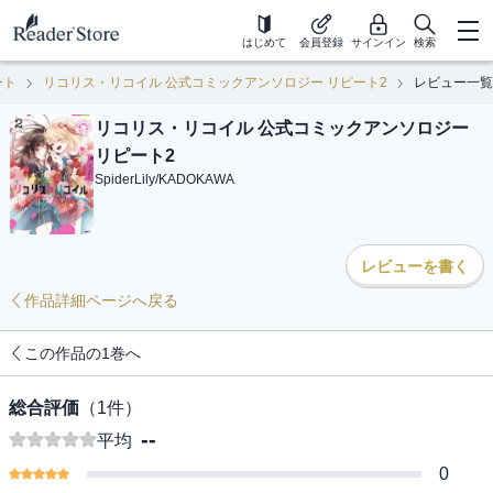
はじめて
会員登録
サインイン
検索
ート
リコリス・リコイル 公式コミックアンソロジー リピート2
レビュー一覧
リコリス・リコイル 公式コミックアンソロジー
リピート2
SpiderLily
/
KADOKAWA
レビューを書く
作品詳細ページへ戻る
この作品の1巻へ
総合評価
（
1
件）
--
平均
0