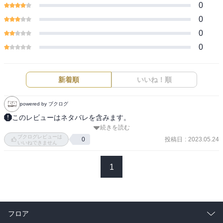
0
0
0
0
新着順
いいね！順
powered by ブクログ
このレビューはネタバレを含みます。
続きを読む
各社から出ているアンソロジー４冊目。

ブクログレビューは
２巻。

投稿日
:
2023.05.24
0
いいねできません
全体的に好き。

自分的にはハズレの話がない。

1
以下、敬称略。

筒井 いつき：

明日の業務に差し控える？

フロア
差し支えるの間違いかな？
