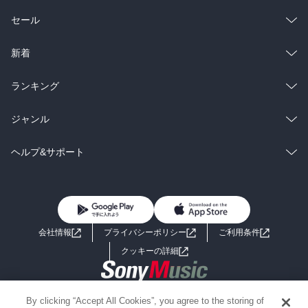
総合
コミック
セール
sugar.：

自販機って当たったら次のを選択できるのでは？

なんで強制的にオレンジジュースが出てくるの？

ラノベ
小説
総合
コミック
新着
奈々 鎌土：

雑誌・グラビア
ビジネス・実用
ラノベ
小説
総合
コミック
ランキング
千束に「おいしい！」のときの目線がオカシイのでは。

左右の視線が違うというか。

BL・TL
雑誌・グラビア
ビジネス・実用
ラノベ
小説
総合
コミック
ジャンル
斜視と呼ばれる症状に見える。

眼球に強い衝撃を受けると、こういう症状になることがあるらし
BL・TL
雑誌・グラビア
ビジネス・実用
ラノベ
小説
コミック
男性コミック
ヘルプ&サポート
い。

ウチの近所にもいた。

BL・TL
雑誌・グラビア
ビジネス・実用
女性コミック
コミック誌
初めての方へ
ヘルプ
弐尉 マルコ：

BL・TL
ライトノベル
男子向けラノベ
よくあるご質問
お問い合わせ
『おちゅうしゃ作戦』の

「もにもにもにもみもみぃいみぎ」「むにむにむにむにむにむるむ
会社情報
プライバシーポリシー
ご利用条件
女子向けラノベ
小説
る」

利用規約
クッキーの詳細
とか

「ィィィィィィイイイイイイィイイイ」「イミギギギギギィイ
国内小説
海外小説
～・・・！！」「むるゥアアアアア～！！」

Copyright 2017 - 2026 Sony Music Entertainment(Japan) Inc.
By clicking “Accept All Cookies”, you agree to the storing of