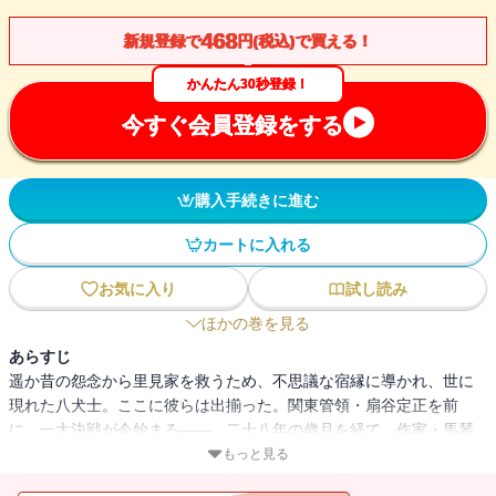
468
新規登録で
円(税込)で買える！
かんたん30秒登録！
今すぐ会員登録をする
購入手続きに進む
カートに入れる
お気に入り
試し読み
ほかの巻を見る
あらすじ
遥か昔の怨念から里見家を救うため、不思議な宿縁に導かれ、世に
現れた八犬士。ここに彼らは出揃った。関東管領・扇谷定正を前
に、一大決戦が今始まる――。二十八年の歳月を経て、作家・馬琴
は息子の死や自身の失明に直面しつつも懸命に物語を紡ぐ。そして
もっと見る
虚実二つの世界はついに融合を迎え、感動のクライマックスへ。馬