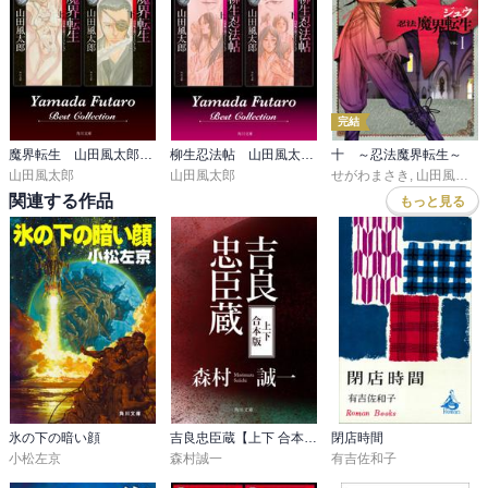
完結
魔界転生 山田風太郎ベストコレクション【上下 合本版】
柳生忍法帖 山田風太郎ベストコレクション【上下 合本版】
十 ～忍法魔界転生～
山田風太郎
山田風太郎
せがわまさき
,
山田風太郎
関連する作品
もっと見る
氷の下の暗い顔
吉良忠臣蔵【上下 合本版】
閉店時間
小松左京
森村誠一
有吉佐和子