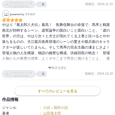
伝」の物語であり、「実」ということになっているのが、その「八
ブクログレビューは
投稿日
:
2024.11.15
4
犬伝」を28年間にも亘って綴り続けた滝沢馬琴(「曲亭馬琴」の号で
いいねできません
も知られ、本作中でも「曲亭」と呼ばれている場面が在る。)の物語
powered by ブクログ
である。滝沢馬琴が「八犬伝」を綴っていた期間は、彼の後半生そ
のものである。最晩年の、他界してしまう少し前に長大な「八犬
やはり『風太郎八犬伝』最高！　歌舞伎舞台の奈落で、馬琴と鶴屋
伝」は完結を迎えたのだ。

南北が対峙するシーン、虚実論争の面白いこと面白いこと。「虚の
本作は一貫して「虚」の部分と「実」の部分とが交互に出て来る。
世界」の方は、やはり次々と犬士が現れてくる上巻と比べるとやや
滝沢馬琴が友人等に「八犬伝」の構想を語って聴かせているという
落ちるものの、犬江親兵衛再登場のシーンの驚きや親兵衛のキャラ
内容が「虚」で、そして滝沢馬琴の人生の様子の「実」なのであ
クターが楽しいてたまらん。そして馬琴の完全主義の凄まじさよ！
る。これが最終盤は本作の物語全般のエピローグのように「虚実冥
登場人物の人生構築、物語の緻密な構成、伏線回収の執念！　登場
合」という章になって行く。「虚実冥合」という章は、視力を失っ
人物たちの善悪の清算。よくぞそこまで丹念に描けることよ。　逃
てしまう最晩年の滝沢馬琴が、口述筆記で「八犬伝」を完成させて
げる扇谷定正を追う犬山道節の足を止めさせた河鯉父子のかごを取
行く様、その口述筆記という方法で綴られているあらましというこ
続きを読む
り巻く青い炎の正体が分かったところで「うひゃあ!」言うたわｗ　
ブクログレビューは
とになって行く。

投稿日
:
2024.10.18
3
そして最終、語る盲目の馬琴と懸命に筆記するお路の姿に落涙。
いいねできません
下巻に至ると、「実」の部分が深くなって行く感じだ。滝沢馬琴は
老いて行くのだが、他方に病弱な息子が在り、息子が先立ってしま
うというような展開が在る。そして滝沢馬琴の数少ない友人として
すべてのレビューを見る
登場する、葛飾北斎や渡辺崋山(息子と知り合って親しくなるが、家
作品情報
を訪ねている中で滝沢馬琴とも友人と言い得る間柄になった。)との
やり取りで「人生の“虚”と“実”」というようなことが語らわれる場面
ジャンル
:
小説
-
国内小説
が在る。

著者
:
山田風太郎