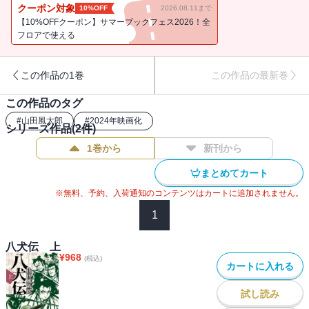
琴の最高傑作『南総里見八犬伝』を、壮大な構想で現代に蘇らせ
クーポン対象
10%OFF
2026.08.11まで
た、鬼才・山田風太郎による不朽の名作。
【10%OFFクーポン】サマーブックフェス2026！全
フロアで使える
この作品の1巻
この作品の最新巻
この作品のタグ
#
山田風太郎
#
2024年映画化
シリーズ作品(
2
件)
1巻から
新刊から
まとめてカート
※無料、予約、入荷通知のコンテンツはカートに追加されません。
1
八犬伝 上
¥
968
(税込)
カートに入れる
試し読み