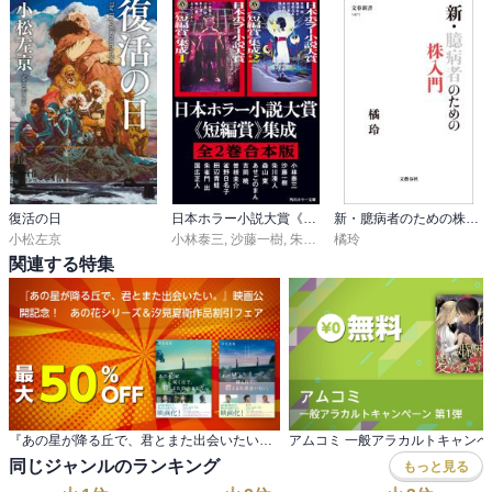
復活の日
日本ホラー小説大賞《短編賞》集成【全2巻合本版】
新・臆病者のための株入門
小松左京
小林泰三
,
沙藤一樹
,
朱川湊人
橘玲
,
森山東
,
あせごのまん
,
関連する特集
『あの星が降る丘で、君とまた出会いたい。』映画公 開記念！ あの花シリーズ＆汐見夏衛作品割引フェア
アムコミ 一般アラカルトキャンペ
同じジャンルのランキング
もっと見る