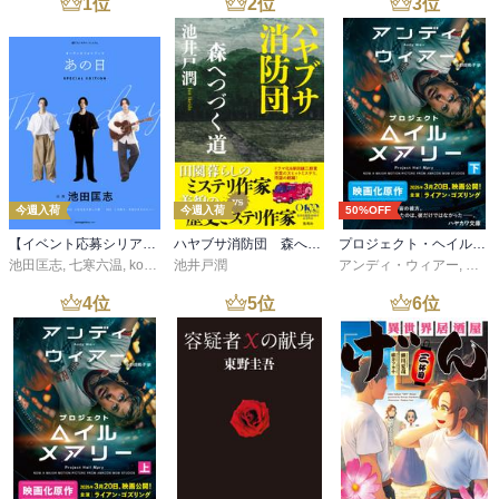
1
位
2
位
3
位
今週入荷
今週入荷
50%OFF
【イベント応募シリアルコード付】池田匡志出演・オーディオフォトブック「あの日」SPECIAL EDITION（音声／動画付）
ハヤブサ消防団 森へつづく道
プロジェクト・ヘイル・メアリー 下
池田匡志
,
七寒六温
,
konoko58
池井戸潤
,
村崎キコ
アンディ・ウィアー
,
小野
4
位
5
位
6
位