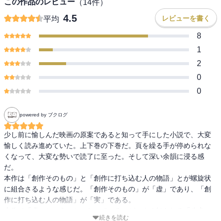
この作品のレビュー
（
14
件）
4.5
レビューを書く
平均
8
1
2
0
0
powered by ブクログ
少し前に愉しんだ映画の原案であると知って手にした小説で、大変
愉しく読み進めていた。上下巻の下巻だ。頁を繰る手が停められな
くなって、大変な勢いで読了に至った。そして深い余韻に浸る感
だ。

本作は「創作そのもの」と「創作に打ち込む人の物語」とが螺旋状
に組合さるような感じだ。「創作そのもの」が「虚」であり、「創
作に打ち込む人の物語」が「実」である。

本作で「虚」ということになっているのが、よく知られる「八犬
続きを読む