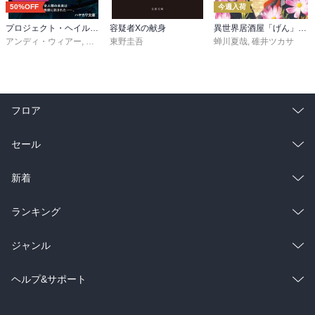
50%OFF
今週入荷
プロジェクト・ヘイル・メアリー 上
容疑者Xの献身
異世界居酒屋「げん」三杯目
アンディ・ウィアー
,
小野田和子
東野圭吾
蝉川夏哉
,
碓井ツカサ
フロア
総合
コミック
セール
ラノベ
小説
総合
コミック
新着
雑誌・グラビア
ビジネス・実用
ラノベ
小説
総合
コミック
ランキング
BL・TL
雑誌・グラビア
ビジネス・実用
ラノベ
小説
総合
コミック
ジャンル
BL・TL
雑誌・グラビア
ビジネス・実用
ラノベ
小説
コミック
男性コミック
ヘルプ&サポート
BL・TL
雑誌・グラビア
ビジネス・実用
女性コミック
コミック誌
初めての方へ
ヘルプ