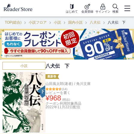
はじめて
会員登録
サインイン
検索
TOP(総合)
小説フロア
小説
国内小説
八犬伝
八犬伝 下
八犬伝 下
小説
最新巻
山田風太郎(著者)
/
角川文庫
(
14
)
レビューを書く
¥
968
(税込)
クーポン利用対象商品
2022年11月22日
配信