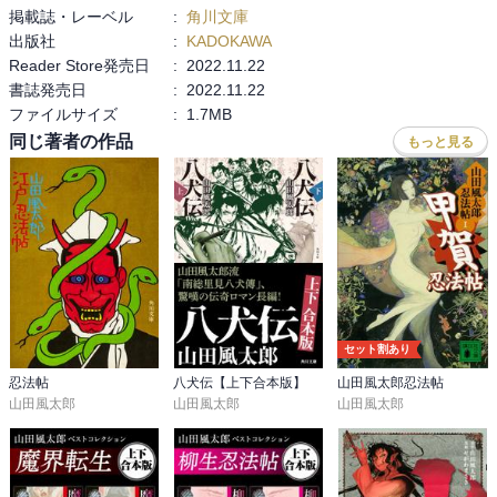
或いは、本作は「日本の長篇ファンタジーの元祖」であるかのよう
掲載誌・レーベル
:
角川文庫
な「八犬伝」のあらましを紹介しながら、それを産出した作家であ
出版社
:
KADOKAWA
る滝沢馬琴の人生や創作に打ち込む様と、「人生の“虚”と“実”」とい
Reader Store発売日
:
2022.11.22
うようなことが真の主題なのかもしれない。「人生の“虚”と“実”」と
書誌発売日
:
2022.11.22
いうようなことに関する「葛飾北斎の観方」と対になる「滝沢馬琴
ファイルサイズ
:
1.7MB
の観方」が在り、両者の何れとも少し違う「渡辺崋山の観方」が在
同じ著者の作品
もっと見る
る。「そして本作を御読みの、そこの方は如何か?」という訳であ
る。

更に「虚実冥合」という終章は、先立ってしまった滝沢馬琴の息子
の妻であった路の物語、また路が視力を失った滝沢馬琴の活動を手
伝おうとする経過、滝沢馬琴の路を観る目線とその変化というよう
な物語で、この章だけでも読み応えが在ると思う。

「日本の長篇ファンタジーの元祖」であるかのような「八犬伝」そ
のものを現代の小説としてアレンジして創るということに留まらな
セット割あり
い、「あの物語を創った作家の熱い想いとその人生を描き、螺旋状
の構成にしてみたことで、本作は非常に余韻が深い作品になったと
忍法帖
八犬伝【上下合本版】
山田風太郎忍法帖
山田風太郎
山田風太郎
山田風太郎
思う。

大変に愉しんだ映画が契機で、なかなかに素敵な小説に出会って、
凄く善かったと思っている。