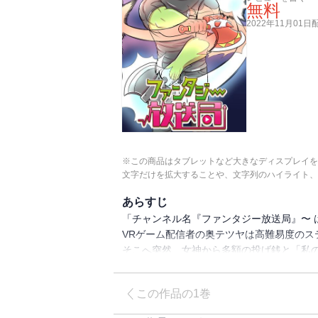
無料
2022年11月01日
※この商品はタブレットなど大きなディスプレイを
文字だけを拡大することや、文字列のハイライト、
あらすじ
「チャンネル名『ファンタジー放送局』〜 
VRゲーム配信者の奥テツヤは高難易度のス
そこへ突然、女神から多額の投げ銭と「私
冗談で言った一言のせいで、10億円で異世
オーク(ゲーム配信のときのアバター)とし
この作品の1巻
仲間が増えたり、騎士団やら魔王軍やらが
果たして無事異世界を救うことができるのか