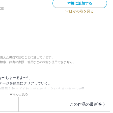
本棚に追加する
配信
ほかの巻を見る
備えた機器で読むことに適しています。
検索、辞書の参照、引用などの機能が使用できません。
は〜じま〜るよ〜‼」
テージを簡単にクリアしていく。
の世界を救ってくれませんか？」というメッセージが⁉
界を救いながら配信することに。
もっと見る
て異世界に降りるとエルフの女の子と出会うが・・・。
この作品の最新巻
でてきたり・・・
⁉