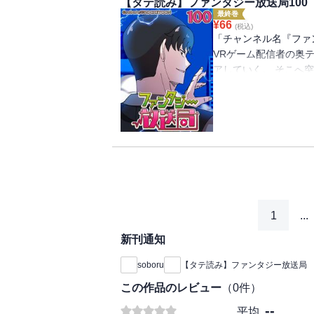
【タテ読み】ファンタジー放送局100
最終巻
¥
66
(税込)
「チャンネル名『ファ
VRゲーム配信者の奥
アしていく。 そこへ
を救ってくれませんか
言のせいで、10億円
ーク(ゲーム配信のと
フの女の子と出会うが
王軍やらがでてきたり
できるのか⁉
1
...
新刊通知
soboru
【タテ読み】ファンタジー放送局
この作品のレビュー
（
0
件）
--
平均