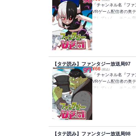
「チャンネル名『ファ
VRゲーム配信者の奥
アしていく。 そこへ
を救ってくれませんか
言のせいで、10億円
ーク(ゲーム配信のと
フの女の子と出会うが
王軍やらがでてきたり
できるのか⁉
【タテ読み】ファンタジー放送局97
¥
66
(税込)
「チャンネル名『ファ
VRゲーム配信者の奥
アしていく。 そこへ
を救ってくれませんか
言のせいで、10億円
ーク(ゲーム配信のと
フの女の子と出会うが
王軍やらがでてきたり
できるのか⁉
【タテ読み】ファンタジー放送局98