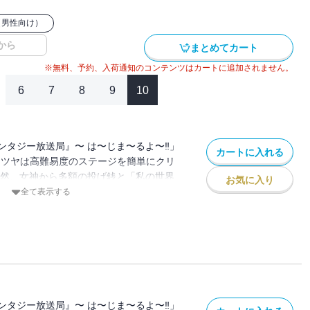
（男性向け）
から
まとめてカート
※無料、予約、入荷通知のコンテンツはカートに追加されません。
6
7
8
9
10
ンタジー放送局』〜 は〜じま〜るよ〜‼」
カートに入れる
テツヤは高難易度のステージを簡単にクリ
突然、女神から多額の投げ銭と「私の世界
お気に入り
？」というメッセージが⁉ 冗談で言った一
全て表示する
で異世界を救いながら配信することに。 オ
きのアバター)として異世界に降りるとエル
・・・。 仲間が増えたり、騎士団やら魔
・・・ 果たして無事異世界を救うことが
ンタジー放送局』〜 は〜じま〜るよ〜‼」