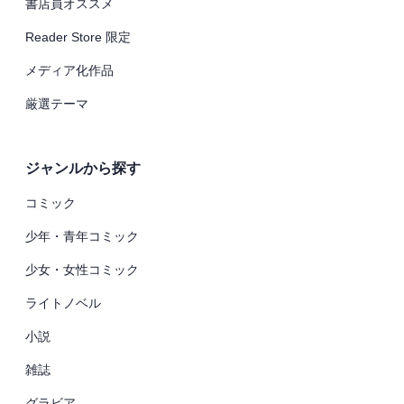
書店員オススメ
Reader Store 限定
メディア化作品
厳選テーマ
ジャンルから探す
コミック
少年・青年コミック
少女・女性コミック
ライトノベル
小説
雑誌
グラビア