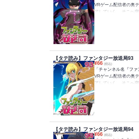
VRゲーム配信者の奥
アしていく。 そこへ
を救ってくれませんか
言のせいで、10億円
ーク(ゲーム配信のと
フの女の子と出会うが
王軍やらがでてきたり
できるのか⁉
【タテ読み】ファンタジー放送局93
¥
66
(税込)
「チャンネル名『ファ
VRゲーム配信者の奥
アしていく。 そこへ
を救ってくれませんか
言のせいで、10億円
ーク(ゲーム配信のと
フの女の子と出会うが
王軍やらがでてきたり
できるのか⁉
【タテ読み】ファンタジー放送局94
¥
66
(税込)