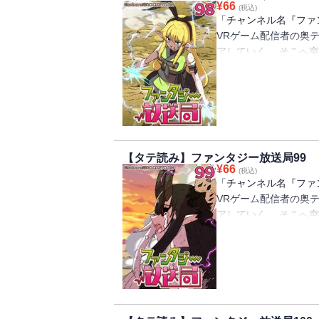
¥
66
(税込)
「チャンネル名『ファ
VRゲーム配信者の奥
アしていく。 そこへ
を救ってくれませんか
言のせいで、10億円
ーク(ゲーム配信のと
フの女の子と出会うが
王軍やらがでてきたり
できるのか⁉
【タテ読み】ファンタジー放送局99
¥
66
(税込)
「チャンネル名『ファ
VRゲーム配信者の奥
アしていく。 そこへ
を救ってくれませんか
言のせいで、10億円
ーク(ゲーム配信のと
フの女の子と出会うが
王軍やらがでてきたり
できるのか⁉