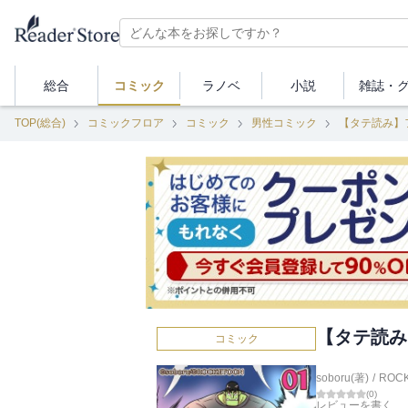
総合
コミック
ラノベ
小説
雑誌・
TOP(総合)
コミックフロア
コミック
男性コミック
【タテ読み】
【タテ読み
コミック
soboru(著)
/
ROC
(
0
)
レビューを書く