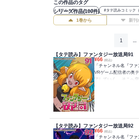
この作品のタグ
#
フルカラーコミック
#
タテ読みコミック
シリーズ作品(
100
件)
1巻から
新刊
1
...
【タテ読み】ファンタジー放送局91
¥
66
(税込)
「チャンネル名『ファ
VRゲーム配信者の奥
アしていく。 そこへ
を救ってくれませんか
言のせいで、10億円
ーク(ゲーム配信のと
フの女の子と出会うが
王軍やらがでてきたり
できるのか⁉
【タテ読み】ファンタジー放送局92
¥
66
(税込)
「チャンネル名『ファ