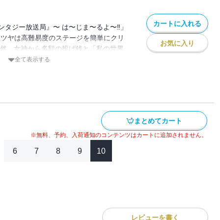
カートに入れる
ンタジー放送局』〜 は〜じま〜るよ〜‼」
テツヤは高難易度のステージを簡単にクリ
お気に入り
突然、女神から多額の投げ銭と「私の世界
？」というメッセージが⁉ 冗談で言った一
全て表示する
で異世界を救いながら配信することに。 オ
きのアバター)として異世界に降りるとエル
・・・。 仲間が増えたり、騎士団やら魔
・・・ 果たして無事異世界を救うことが
まとめてカート
※無料、予約、入荷通知のコンテンツはカートに追加されません。
6
7
8
9
10
レビューを書く