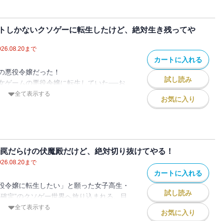
ないトンデモ世界。
り五百年前、聖女が建国王と手を結びハー
だらけのダンジョンから脱出し
という建国神話をひもとくお話になってい
たら、次に襲ってきたのは大規模地震災害
トしかないクソゲーに転生したけど、絶対生き残ってや
したい
けたい
に転生・・・・・・ですが！もちろん事件
起きしていた女子寮は倒壊。
026.08.20
まで
を語りたい
のも失った王立学園女子生徒は大ピンチ！
カートに入れる
あり谷あり、ピンチありの楽しい話にして
も、王都は地震火災でそれどころじゃな
の悪役令嬢だった！
でお付き合いください。
試し読み
女ゲームの悪役令嬢に転生していた──お
人だけで、彼らは生き残れるのか？
憶を取り戻した少女・リリアーナ。前世で
全て表示する
イベントを成功させたい
お気に入り
される王家の血統の秘密・・・・・・。
た小夜子が、よりによって最凶の悪女ルー
ナーを雇いたい
ら脱出したい
役令嬢が仲間とともに奮闘する！！
いてない！王子には嫌われ、騎士にはガチ
町から脱出したい
果てに兄からは「死ね」発言。もう詰みゲ
したい
、持ち前の行動力で家族とガチ和解、さら
地震災害にあった王立学園です！
方に引きずり込む暴走ムーブに突入！だ
 罠だらけの伏魔殿だけど、絶対切り抜けてやる！
王都から助けはこないわ、相変わらずのて
が物語をさらなるカオスに導いていく。バ
026.08.20
まで
視点）
ッドエンド上等で立ち向かえ！
カートに入れる
明かされるなどストーリーも加速していま
ーにてコミカライズ連載中！PV累計500万
役令嬢に転生したい」と願った女子高生・
ァンタジー、まさかの新装版再登場！
試し読み
ト確定”のクソゲー世界へ放り込まれる。目
ジー、要素もりもりのサバイバル生活をお
ントの欠片も存在しない破滅仕様の世界。
全て表示する
お気に入り
リィが巻き込まれたのは、女子寮崩壊とい