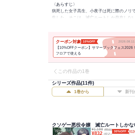
〈あらすじ〉
病死した女子高生、小夜子は死に際のノリ
生した。そこは、滅亡ルートしか存在しな
その上、王妃主催のお茶会で大失敗して、
ばいい」と言われる始末。ダイナマイトマ
けで何もフォローしてくれない！
クーポン対象
10%OFF
2026.08.
あれ？これってかなりやばくない？
【10%OFFクーポン】サマーブックフェス2026
生き残るため、今度こそ幸せに人生を全う
フロアで使える
〈著者からの一言〉
自分が楽しいと思う要素を、これでもかと
この作品の1巻
シリーズ作品(
11
件)
【目次】
プロローグ
1巻から
新刊
悪役令嬢は兄と仲良くなりたい
悪役令嬢は魔法使いに弟子入りしたい
悪役令嬢はお茶会デビューしたい
悪役令嬢は領地で暗躍したい
書籍版特典SS
クソゲー悪役令嬢 滅亡ルートしかな
¥
1,188
赤の他人のオッサン（ディッツ視点）
(税込)
30%OFF
202
¥
832
(税込)