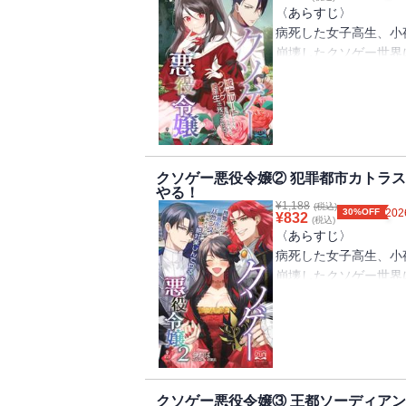
クソゲー攻略中（小夜子視点）
〈あらすじ〉
炎刃と白百合（ユリウス視点）
病死した女子高生、小
崩壊したクソゲー世界
滅亡ルートしか存在し
その上、王妃主催のお
士に嫌われ宰相の息子
る始末。ダイナマイト
るけど、のほほんとし
あれ？これってかなり
クソゲー悪役令嬢② 犯罪都市カトラ
やる！
生き残るため、今度こ
¥
1,188
(税込)
嬢」が爆走する！
30%OFF
202
¥
832
(税込)
〈あらすじ〉
〈著者からの一言〉
病死した女子高生、小
自分が楽しいと思う要
崩壊したクソゲー世界
った作品です。お楽し
滅亡ルートしか存在し
【目次】
やっと家族の問題が解
プロローグ
しすぎて領地から一歩
悪役令嬢は兄と仲良く
フランに首根っこ掴ま
悪役令嬢は魔法使いに
んでくるし、その上悪
クソゲー悪役令嬢③ 王都ソーディア