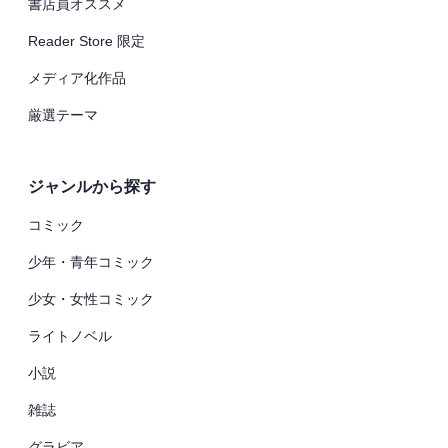
書店員オススメ
Reader Store 限定
メディア化作品
厳選テーマ
ジャンルから探す
コミック
少年・青年コミック
少女・女性コミック
ライトノベル
小説
雑誌
グラビア