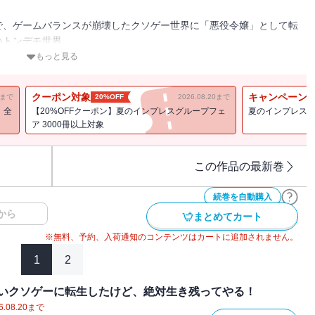
で、ゲームバランスが崩壊したクソゲー世界に「悪役令嬢」として転
いトンデモ世界。
王子に避けられ少年騎士に嫌われ宰相の息子に叱られ、兄には「死ね
もっと見る
シュマロボディな両親は溺愛してくれてるけど、のほほんとしてるだ
クーポン対象
キャンペーン
11まで
20%OFF
2026.08.20まで
！全
【20%OFFクーポン】夏のインプレスグループフェ
夏のインプレスグ
するため、「悪役令嬢」が爆走する！
ア 3000冊以上対象
いうほど突っ込んで作った作品です。お楽しみください！
この作品の最新巻
続巻を自動購入
から
まとめてカート
※無料、予約、入荷通知のコンテンツはカートに追加されません。
1
2
いクソゲーに転生したけど、絶対生き残ってやる！
6.08.20
まで