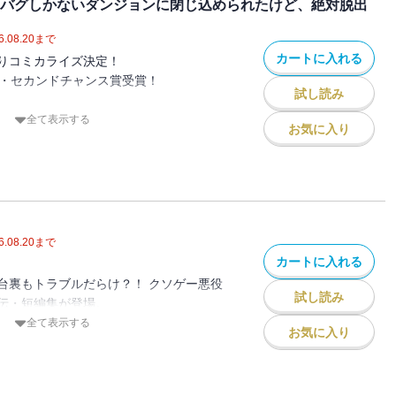
ーア視点）
 バグしかないダンジョンに閉じ込められたけど、絶対脱出
幕王妃の息のかかった悪意マシマシの意地
リリアーナ視点）
6.08.20
まで
ヴァン視点）
らないものの、全体的にコンパクトなお話
こいいけど脳筋だし、ツンデレ富豪令嬢ラ
カートに入れる
りコミカライズ決定！
んこもりのラブを乗せたオマケＳＳがたっ
ってるし、聖女ヒロインセシリアはぶるぶ
賞・セカンドチャンス賞受賞！
試し読み
する始末。
ヴィンもいるけど、男の子じゃ女子バトル
全て表示する
お気に入り
夜子は死に際のノリで、ゲームバランスが
茶会を欠席したい
学園生活どこ行った？
に「悪役令嬢」として転生した。そこは、
になりたい
て勉学に励めと？
ないトンデモ世界。
まえたい
が。
王立学園でも、おとなしくなんかしてられ
姿で、女神のダンジョンに閉じ込められ
6.08.20
まで
子視点）
戦闘経験ゼロの気弱聖女セシリアと、腹黒
カートに入れる
リアンヌ視点）
が始まります。とはいえ、セオリー通りの
点）
台裏もトラブルだらけ？！ クソゲー悪役
きるわけもなく、令嬢同士のトンデモバト
だよっ！
試し読み
視点）
伝・短編集が登場。
？
）
た、あんな人やこんな人の裏話が集結。
全て表示する
ビューしたことで、フランとの恋愛もちょ
お気に入り
リリアーナ視点）
約したい」
で、病弱少女小夜子が奮闘する？！
プル、クリスとヴァンの婚約披露宴のお
らず大ボリュームの６本構成。盛りだくさ
うとするクリスティーヌを、王妃がおとな
みください。