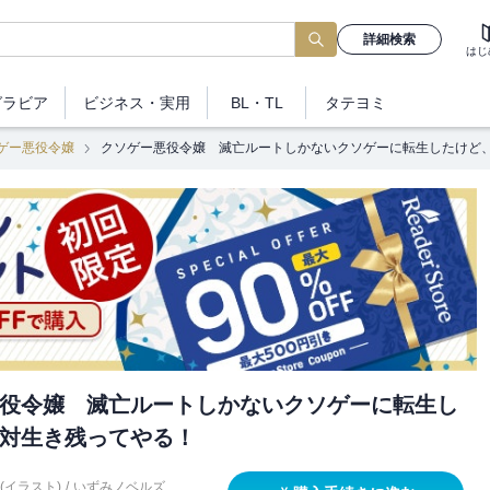
詳細検索
はじ
グラビア
ビジネス
・実用
BL・TL
タテヨミ
ゲー悪役令嬢
クソゲー悪役令嬢 滅亡ルートしかないクソゲーに転生したけど
役令嬢 滅亡ルートしかないクソゲーに転生し
対生き残ってやる！
(イラスト)
/
いずみノベルズ