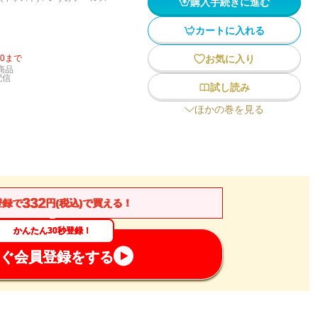
購入手続きに進む
カートに入れる
20
まで
お気に入り
商品
配信
試し読み
ほかの巻を見る
332
登録で
円(税込)で買える！
かんたん30秒登録！
ぐ会員登録をする