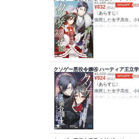
悪役令嬢はお茶会デビ
¥
1,188
も、王都の学校に通っ
(税込)
30%OFF
202
¥
832
(税込)
悪役令嬢は領地で暗躍
の任期がまた一年伸び
〈あらすじ〉
書籍版特典SS
病死した女子高生、小
赤の他人のオッサン（
いつになったら世界救
崩壊したクソゲー世界
クソゲー攻略中（小夜
っていうか、たまには
滅亡ルートしか存在し
炎刃と白百合（ユリウ
世界滅亡ルートを回避
学園を卒業した兄様と
る！
のは、腹黒王妃様の罠
両親は出張中でアテに
〈著者からの一言〉
ちゃったし、部下たち
クソゲー悪役令嬢④ ハーティア王立
男装女子に闇オークシ
¥
1,320
その上少女社交界では
(税込)
30%OFF
202
¥
924
作品に仕上げました。
(税込)
三人も婚約者がいるし
〈あらすじ〉
お楽しみください。
り。
病死した女子高生、小
崩壊したクソゲー世界
【目次】
こんな調子で王立学園
滅亡ルートしか存在し
悪役令嬢は悪代官をこ
社交界デビューはどう
悪役令嬢はバカンスが
っていうか、まともな
ずっと好きだったフラ
悪役令嬢は闇オークシ
約するハメに！？
書籍版特典ＳＳ
世界滅亡ルートを回避
念願の王立学園入学だ
クソゲー攻略中（小夜
が大暴れ！
うなんて全然嬉しくな