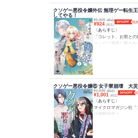
しく見送るはずもなく
今回は、今まで語るこ
「悪役令嬢はお母様を
クソゲー悪役令嬢外伝 無理ゲー転生
【目次】
や、聖女セシリア、邪
してやる！
リリアーナの母レティ
悪役令嬢は学生生活を
段とは違う角度から見
¥
1,320
(税込)
生！ その原因は猛毒
30%OFF
202
¥
924
悪役令嬢は友達と仲良
(税込)
そして！なんと「クソ
「悪役令嬢は学校の怪
〈あらすじ〉
悪役令嬢は学年演劇に
りコミカライズされる
王立学園で寮生活を送
「コレット、お前との
悪役令嬢は学年演劇を
に！
は、現代日本と同じ『
コンビニ強盗に殺され
【目次】
は・・・・・・。
「救世のヒロイン」と
書籍版特典ＳＳ
悪役令嬢は転入生を迎
陰謀とバトルと科学と
未完成のそこはゲーム
クソゲー攻略中（小夜
病弱少女は女神のダン
んだ一冊です！
転生早々いきなり裏切
隠された贈り物（フラ
悪役令嬢は女神のダン
隣国の王子の花嫁にな
宰相の嘆息（宰相ギュ
持参金はすべて奪われ
楽しい女子寮生活（ラ
書籍版特典SS
〈作者からの一言〉
紫苑をこの世界に連れ
楽しい男子寮生活（ヴ
クソゲー悪役令嬢⑥ 女子寮崩壊 大
クソゲー攻略中（小夜
クソゲー悪役令嬢シリ
¥
1,430
ロ。
(税込)
婚約者だから（フィー
30%OFF
2
舞台裏のエピローグ（
¥
1,001
(税込)
リリィ視点では絶対観
頼れるのは、サポート
美しい少女（フランド
〈あらすじ〉
ーを舞台にしたエセ科
クソゲー世界の500
小夜子にお菓子を（リ
マイクロマガジン社「
まとめました。
が始まる！
ズ連載決定！
外伝、つまり本編の展
き勝手できる！とスイ
〈著者からの一言〉
病死した女子高生、小
ながら、ヒ素だの紫外
クソゲー悪役令嬢シリ
崩壊したクソゲー世界
やりたい放題の一冊を