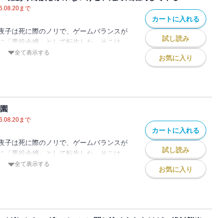
ューしたい
てた兄様がまた留年したせいで、領主代理
6.08.20
まで
したい
るってどういうことよ？
カートに入れる
夜子は死に際のノリで、ゲームバランスが
ディッツ視点）
済活動ができるの！
試し読み
に「悪役令嬢」として転生した。そこは、
子視点）
休みをよこしなさい！
ないトンデモ世界。
全て表示する
ス視点）
お気に入り
するため、領地の外でも悪役令嬢が爆走す
交代してやっと王都に来た私を待っていた
パーティーへの招待状！
ならないし、フランは契約終了で家に帰っ
は庶民だから頼れない！
学園
ョンにと、あいかわらず要素てんこもりの
ぼっちになるし、攻略対象のケヴィンには
6.08.20
まで
今回もオマケがたっぷりついているので、
、舞い込んでくる縁談はおかしなものばか
カートに入れる
夜子は死に際のノリで、ゲームバランスが
試し読み
に「悪役令嬢」として転生した。そこは、
に入学できるの？
ないトンデモ世界。
全て表示する
らしめたい
お気に入り
するの？
したい
縁談はどこにあるの！
ンと結婚を誓うはずが、何故か王子様と婚
ョンに参加したい
するため、陰謀の中心地王都でも悪役令嬢
けど、好きでもない王子の婚約者として通
子視点）
い！