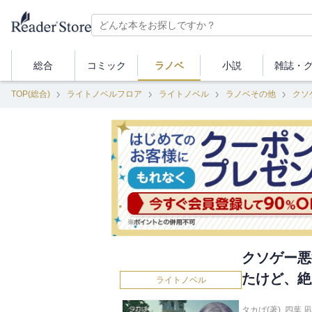
総合
コミック
ラノベ
小説
雑誌・
TOP(総合)
ライトノベルフロア
ライトノベル
ラノベその他
クソ
クソゲー悪
たけど、絶
ライトノベル
タカば(著)
,
四葉 凪