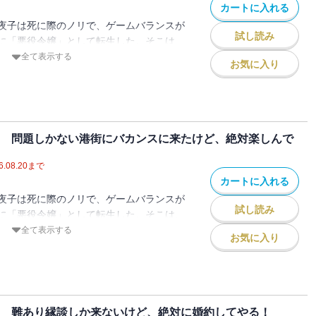
カートに入れる
夜子は死に際のノリで、ゲームバランスが
試し読み
に「悪役令嬢」として転生した。そこは、
ないトンデモ世界。
全て表示する
お気に入り
茶会で大失敗して、王子に避けられ少年騎
に叱られ、兄には「死ねばいい」と言われ
マシュマロボディな両親は溺愛してくれて
てるだけで何もフォローしてくれない！
やばくない？
ス 問題しかない港街にバカンスに来たけど、絶対楽しんで
そ幸せに人生を全うするため、「悪役令
6.08.20
まで
カートに入れる
夜子は死に際のノリで、ゲームバランスが
試し読み
素を、これでもかというほど突っ込んで作
に「悪役令嬢」として転生した。そこは、
みください！
ないトンデモ世界。
全て表示する
お気に入り
決したっていうのに、領主代理の仕事が忙
も出られない！ 逃げ出そうにも補佐官の
なりたい
れてサボれないし、隙あらば仕事を突っ込
弟子入りしたい
代官摘発のエサにまでされる始末。しか
ン 難あり縁談しか来ないけど、絶対に婚約してやる！