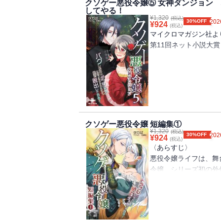
メイドは見た！（フィ
クソゲー悪役令嬢⑤ 女神ダンジョン
してやる！
その上女子寮には、黒
悪役令嬢のお誕生日（
〈著者からの一言〉
¥
1,320
(税込)
悪女子があちこちに。
30%OFF
202
縁の下の暗躍者たち（
¥
924
(税込)
今回は話の濃さは変わ
王妹殿下クリスはかっ
マイクロマガジン社よ
に。ですが、その分て
イラは弱気になっちゃ
第11回ネット小説大
ぷり６本ついてます！
る震えて逃げ出そうと
騎士科にはヴァンとケ
〈あらすじ〉
【目次】
に手が出せない！
病死した女子高生、小
悪役令嬢は王妃様のお
友達に囲まれた楽しい
崩壊したクソゲー世界
悪役令嬢は婚約者候補
こんな状況でどうやっ
滅亡ルートしか存在し
悪役令嬢は首謀者を捕
・・・・・・の、はず
喧嘩上等悪役令嬢は、
ダサジャージ小夜子の
クソゲー悪役令嬢 短編集①
書籍版特典ＳＳ
ない！
¥
1,320
た？！
(税込)
30%OFF
202
クソゲー攻略中（小夜
¥
924
(税込)
〈著者からの一言〉
パーティーメンバーは
次期女宰相の懊悩（マ
〈あらすじ〉
今回から楽しい学園編
邪神の化身ユラだけ！
ご挨拶（リリアーナ視
悪役令嬢ライフは、舞
授業イベントなんて起
それ、なんてクソゲー
初デート（リリアーナ
令嬢、シリーズ初の外
ルが勃発してます。
悪役令嬢どこ行った！
共同事業（ダリオ視点
本編では見られなかっ
リリアーナが社交界デ
デビュタントドレス（
「姫君は次期伯爵と婚
っとだけ加速！
脱出不可能な迷宮の底
クレイモアの人気カッ
オマケのSSは相変わ
話。王宮から脱出しよ
んの学園生活をお楽し
〈作者からの一言〉