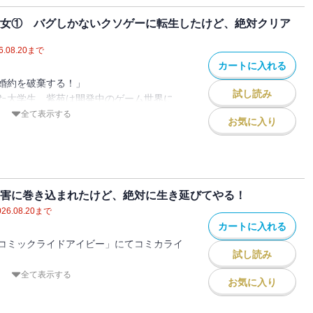
・・・・・・。
との少なかった転生前の病弱少女小夜子
助けたい」
王女① バグしかないクソゲーに転生したけど、絶対クリア
神ユラにスポットがあてられています。普
シアの侍女たちが次々と倒れる事件が発
始めたい
る、彼らの活躍をお楽しみください。
のヒ素だった・・・・・・。
6.08.20
まで
くなりたい
ゲー悪役令嬢」が、マイクロマガジン様よ
談を語りたい」
カートに入れる
参加したい
ことになりました。コミック版もお楽しみ
ることになったリリアーナたち。そこに
婚約を破棄する！」
成功させたい
試し読み
学校の七不思議』が存在した。その内容と
た大学生、紫苑は開発中のゲーム世界に
して転生した。
全て表示する
えたい
お気に入り
ミステリとファンタジーをぎゅっと詰めこ
バランスなど無きに等しいクソゲー世界。
子視点）
ジョンから脱出したい
られて婚約破棄。
ンドール視点）
ジョンから脱出したい
るはずが、監禁部屋に幽閉されてしまう。
スターヴ視点）
、仕えていた側近も洗脳されて孤立無援。
イラ視点）
てきた運命の女神はレベル１でスキルゼ
ァン視点）
災害に巻き込まれたけど、絶対に生き延びてやる！
子視点）
ーズ初の外伝・短編集です。
ア視点）
026.08.20
まで
視点多数）
測できないクリスたちお話や、ファンタジ
キャラの子猫一匹だけ！
カートに入れる
ール視点）
学ミステリなど、中編エピソードを中心に
年前、生き残りをかけた「ヒロイン」の奮闘
リアーナ視点）
コミックライドアイビー」にてコミカライ
試し読み
開を考えなくていい・・・・・・つまり好
全て表示する
ッチが入った結果、令嬢ものの舞台であり
お気に入り
夜子は死に際のノリで、ゲームバランスが
線だの謎単語が飛び交っています。
ーズ、ついにスピンオフシリーズも書籍化
に「悪役令嬢」として転生した。そこは、
お楽しみください！