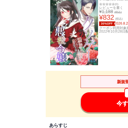
(
0
)
レビューを書く
¥
1,188
(税込)
¥
832
(税込)
2026.8.
30%OFF
クーポン利用対象
2022年10月28日
新規
今す
あらすじ