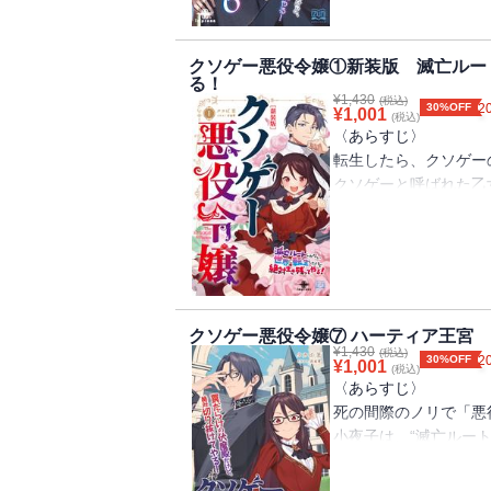
とあいなりました！
滅亡ルートしか存在し
舞台は本編シリーズよ
女神の作りだしたバグ
【目次】
ティア王国を作った、
た・・・・・・と思っ
クソゲー悪役令嬢①新装版 滅亡ルー
姫君は次期伯爵と婚約
ます。
る！
だった！
悪役令嬢はお母様を助
王道転生王女ヒロイン
¥
1,430
(税込)
命は助かったけど、寝
30%OFF
2
¥
1,001
悪役令嬢は学校の怪談
(税込)
が盛りだくさん。
住むところも、着るも
〈あらすじ〉
婚約披露宴の後日談
こちらのシリーズも山
外に助けを求めように
転生したら、クソゲー
緑の後日談
いきますので、最後ま
い！
クソゲーと呼ばれた乙
怪談の後日談
学生たちとわずかな大
茶会大失敗の瞬間に記
悪役令嬢はハロウィン
【目次】
そして、その裏で明か
は病弱で短い命を終え
悪役令嬢は専属デザイ
転生王女は敵国の城か
孤立無援の学園で、悪
トに飛び込むなんて聞
転生王女は敵国の城下
で避けられ、挙げ句の
転生王女は国境を突破
〈著者からの一言〉
ー一直線かと思いきや
今回の舞台は、大規模
に魔法使いと従者を味
クソゲー悪役令嬢⑦ ハーティア王宮
書籍版特典SS
女子寮は崩壊するわ、
¥
1,430
が、現れた謎の美青年
(税込)
30%OFF
2
クソゲー攻略中（紫苑
¥
1,001
(税込)
んやわんやです。
グまみれの運命に、バ
〈あらすじ〉
その裏で、王家の謎が
コミックライドアイビ
死の間際のノリで「悪
す。
突破の転生悪役令嬢フ
小夜子は、“滅亡ルー
恋愛SF陰謀ファンタ
覚めた先は、救済イベ
楽しみください。
〈著者からの一言〉
そんな中、彼女――リ