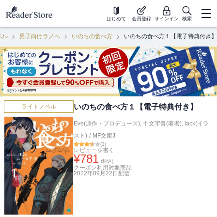
はじめて
会員登録
サインイン
検索
ベル
男子向けラノベ
いのちの食べ方
いのちの食べ方１【電子特典付き】
いのちの食べ方１【電子特典付き】
ライトノベル
Eve(原作・プロデュース)
,
十文字青(著者)
,
lack(イラ
スト)
/
MF文庫J
(
3
)
レビューを書く
¥
781
(税込)
クーポン利用対象商品
2022年09月22日
配信