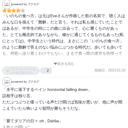
powered by ブクログ
「いのちの食べ方」は元はEveさんが作曲した歌の名前で、聴く人は
みんな口を揃えて「難解」だと言う。それは私も感じていたことで
はあるが、中学生の時にこの曲に出会って、心に響くものがあっ
た。とても概念的でありながら、確かに通じてくるものもあった(私
にとっては)。中学生という時代は、まさにこの「いのちの食べ方」
のように難解で答えのない悩みにぶつかる時代だ。歩いても歩いて
も、何処へ辿り着くわけでもない。まるで真っ暗の迷宮を彷徨って
いるような。

続きを読む
そんな時代ももう過去のことになりつつある。私も「大人」になら
ブクログレビューは
投稿日
:
2023.01.02
2
なくてはいけない時が近い。最近、私の中の「人外」が何か別のも
いいねできません
のに変わってしまいそうな気がしている。とか。

powered by ブクログ
そうやって意識づけられたのも、この本がきっかけなのかもしれな
「水平に落下するペイン horizontal falling down」

い。
話相手は独り言。

ただぶつぶつと喋っている声だけ聞けば気味が悪いが、他に声が聞
こえていたら怖いより疑問が勝ちそうだな。

「嘗てダリアの日々 oh , Dahlia」

人外との闘いに。
