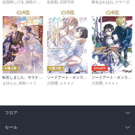
佐賀崎しげる
,
鍋島テツヒロ
佐島勤
,
石田可奈
椎名ほわほわ
,
ヤマーダ
4
位
5
位
6
位
今週入荷
今週入荷
30%OFF
転生しました、サラナ・キンジェです。ごきげんよう。５ ～婚約破棄されたので田舎で気ままに暮らしたいと思います～【電子書店共通特典SS付】
ソードアート・オンライン マテリアル１ シュガーリィ・デイズ
ソードアート・オンライン29 ユナイタル・リングVIII
まゆらん
,
匈歌ハトリ
川原礫
,
ａｂｅｃ
川原礫
,
ａｂｅｃ
フロア
総合
コミック
セール