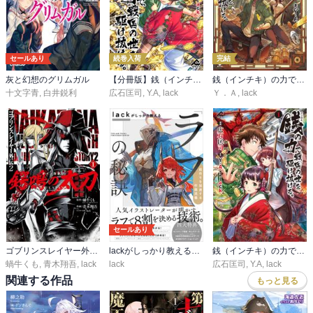
セールあり
続巻入荷
完結
灰と幻想のグリムガル
【分冊版】銭（インチキ）の力で、戦国の世を駆け抜ける。 第1話
銭（インチキ）の力で、戦国の世を駆け抜ける。
十文字青
,
白井鋭利
広石匡司
,
Y.A
,
lack
Ｙ．Ａ
,
lack
セールあり
ゴブリンスレイヤー外伝2 鍔鳴の太刀《ダイ・カタナ》
lackがしっかり教える「ラフ」の秘訣 絵作りを加速する作画流儀
銭（インチキ）の力で、戦国の世を駆け抜ける。 1
蝸牛くも
,
青木翔吾
,
lack
lack
広石匡司
,
Y.A
,
lack
関連する作品
もっと見る