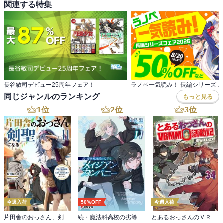
関連する特集
長谷敏司デビュー25周年フェア！
ラノベ一気読み！ 長編シリーズフェ
同じジャンルのランキング
もっと見る
1
位
2
位
3
位
今週入荷
50%OFF
今週入荷
片田舎のおっさん、剣聖になる 11 ～ただの田舎の剣術師範だったのに、大成した弟子たちが俺を放ってくれない件～
続・魔法科高校の劣等生 メイジアン・カンパニー(11)
とあるおっさんのＶＲＭＭＯ活動記34