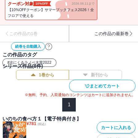
りゅうこ）にバレていたことが発覚。飛の日常が変わり始める中、
クーポン対象
10%OFF
2026.08.11まで
クラス内で、とある事故が発生する。どうやらその原因は、飛と龍
【10%OFFクーポン】サマーブックフェス2026！全
子にしか見えないはずの「人外」にあるようで――これは、一人の
フロアで使える
少年が立ち向かう、現実と非日常、「人」と「人外」を巡る冒険。
「いのち」が「いのち」を食べる物語。【電子限定！書き下ろし特
この作品の1巻
この作品の最新巻
典つき】
続巻を自動購入
この作品のタグ
#
次にくるラノベ大賞2022
シリーズ作品(
8
件)
1巻から
新刊から
まとめてカート
※無料、予約、入荷通知のコンテンツはカートに追加されません。
1
いのちの食べ方１【電子特典付き】
¥
781
(税込)
カートに入れる