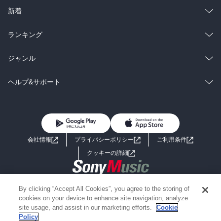
ラノベ
小説
総合
コミック
新着
雑誌・グラビア
ビジネス・実用
ラノベ
小説
総合
コミック
ランキング
BL・TL
雑誌・グラビア
ビジネス・実用
ラノベ
小説
総合
コミック
ジャンル
BL・TL
雑誌・グラビア
ビジネス・実用
ラノベ
小説
コミック
男性コミック
ヘルプ&サポート
BL・TL
雑誌・グラビア
ビジネス・実用
女性コミック
コミック誌
初めての方へ
ヘルプ
BL・TL
ライトノベル
男子向けラノベ
よくあるご質問
お問い合わせ
会社情報
プライバシーポリシー
ご利用条件
女子向けラノベ
小説
利用規約
クッキーの詳細
国内小説
海外小説
Copyright 2017 - 2026 Sony Music Entertainment(Japan) Inc.
By clicking “Accept All Cookies”, you agree to the storing of
ミステリー
SF
Information on the site is for the Japan domestic market only
cookies on your device to enhance site navigation, analyze
powered by
site usage, and assist in our marketing efforts.
Cookie
Policy
歴史・時代小説
文学