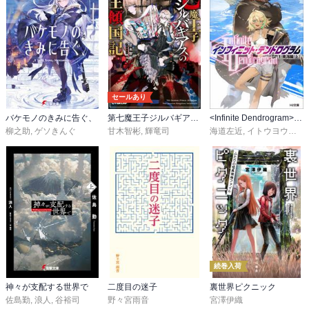
セールあり
バケモノのきみに告ぐ、
第七魔王子ジルバギアスの魔王傾国記
<Infinite Dendrogram>-インフィニット・デンドログラム-
柳之助
,
ゲソきんぐ
甘木智彬
,
輝竜司
海道左近
,
イトウヨウイチ
続巻入荷
神々が支配する世界で
二度目の迷子
裏世界ピクニック
佐島勤
,
浪人
,
谷裕司
野々宮雨音
宮澤伊織