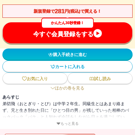
281
新規登録で
円(税込)で買える！
かんたん30秒登録！
今すぐ会員登録をする
購入手続きに進む
カートに入れる
お気に入り
試し読み
ほかの巻を見る
あらすじ
弟切飛（おとぎり・とび）は中学２年生。同級生とはあまり絡ま
ず、兄と生き別れた日に「ひとつ目の男」が残していった相棒のバ
ックパック「バク」と人知れず会話をしながら日々を過ごしてい
る。「弟切くんは、よくその鞄としゃべっているでしょう？」しか
もっと見る
し、そんな飛の秘密がクラスメイトの少女・白玉龍子（しらたま・