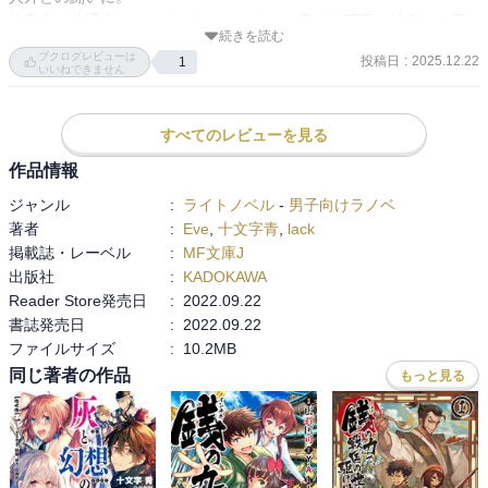
被害者の共通点は一つであるが、これだけ見ても死因の特定には至
続きを読む
らないだろうし容疑者も絞り込めないだろ。

ブクログレビューは
投稿日
:
2025.12.22
1
いいねできません
「向こう側に僕らは I'd be there for you」

腹が空いたから。

すべてのレビューを見る
食べた後のリスクを知ったとしても、敵対する者となってしまった
ら反撃の手段として仕方のない行動だろう。
作品情報
ジャンル
:
ライトノベル
-
男子向けラノベ
著者
:
Eve
,
十文字青
,
lack
掲載誌・レーベル
:
MF文庫J
出版社
:
KADOKAWA
Reader Store発売日
:
2022.09.22
書誌発売日
:
2022.09.22
ファイルサイズ
:
10.2MB
同じ著者の作品
もっと見る