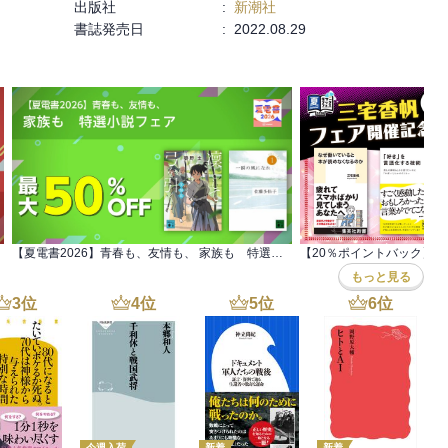
出版社
:
新潮社
書誌発売日
:
2022.08.29
【夏電書2026】青春も、友情も、 家族も 特選小説フェア
もっと見る
3
位
4
位
5
位
6
位
今週入荷
新着
新着