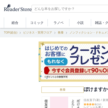
総合
コミック
ラノベ
小説
雑誌・
TOP(総合)
ビジネス・実用フロア
教養
ノンフィクション・ドキュメ
ぼけますか
教養
信友直子(著)
/
新
(
14
)
レビューを書く