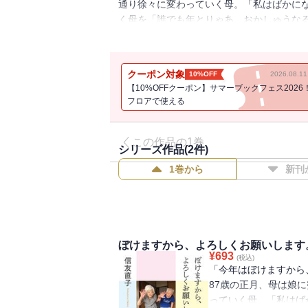
通り徐々に変わっていく母。「私はばかに
く母を「誰でも年とりゃあ、おかしゅうなる
現実と互いを思いやる家族の愛情、深く優
クーポン対象
10%OFF
2026.08.
【10%OFFクーポン】サマーブックフェス2026
フロアで使える
この作品の1巻
シリーズ作品(
2
件)
1巻から
新刊
ぼけますから、よろしくお願いします
¥
693
(税込)
「今年はぼけますから
87歳の正月、母は娘
っていく母。「私はば