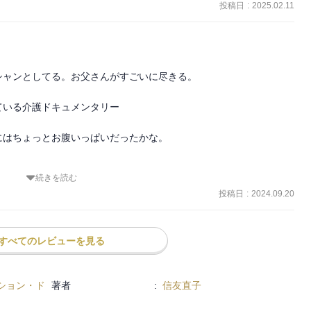
投稿日
:
2025.02.11
ャンとしてる。お父さんがすごいに尽きる。

いる介護ドキュメンタリー

はちょっとお腹いっぱいだったかな。

続きを読む
いうくだりが出てきて、病気とはいえどうにかならないのだろうかと
投稿日
:
2024.09.20
て。

すべてのレビューを見る
ション・ド
著者
:
信友直子