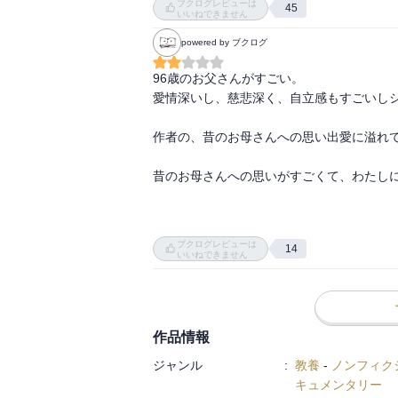
ブクログレビューは
45
いいねできません
powered by ブクログ
96歳のお父さんがすごい。

愛情深いし、慈悲深く、自立感もすごいしシ
作者の、昔のお母さんへの思い出愛に溢れて
昔のお母さんへの思いがすごくて、わたしに
ヘルパーさんはやはり怒られるのが普通と
ブクログレビューは
14
は思ってしまう。一般論として。自戒も込め
いいねできません
わたしにはお腹いっぱいで☆2
作品情報
ジャンル
:
教養
-
ノンフィク
キュメンタリー