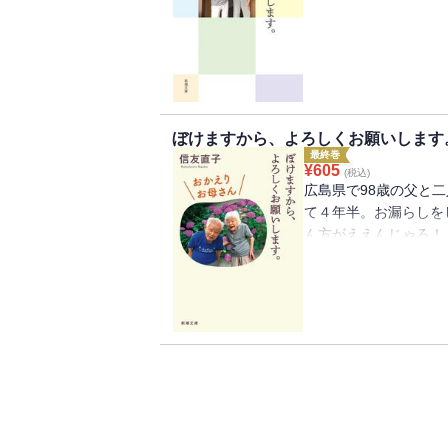
なるけん、もう死にた
しゅうなるわいのう」
――。老老介護の現実
夫婦の絆を綴る感動の
ぼけますから、よろしくお願いします
最終巻
¥
605
(税込)
広島県で98歳の父と
て４年半。お漏らしを
ん方がええんじゃろ！
れた母はどこへ行って
はあるがままを受け容
る。東京で働く一人娘
く優しい家族の絆。（