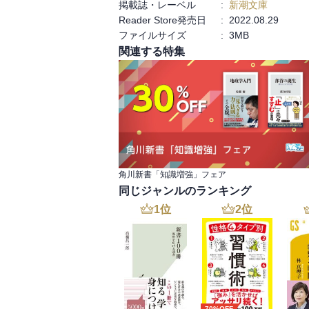
掲載誌・レーベル
:
新潮文庫
Reader Store発売日
:
2022.08.29
ファイルサイズ
:
3MB
関連する特集
角川新書「知識増強」フェア
同じジャンルのランキング
1
位
2
位
70%OFF