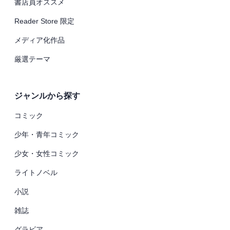
書店員オススメ
Reader Store 限定
メディア化作品
厳選テーマ
ジャンルから探す
コミック
少年・青年コミック
少女・女性コミック
ライトノベル
小説
雑誌
グラビア