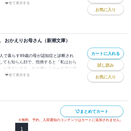
い」と喚く母を「誰でも年とりゃあ、おか
全て表示する
と励まし支えたのは96歳の父だった
お気に入り
と互いを思いやる家族の愛情、深く優しい
記録。
。 おかえりお母さん（新潮文庫）
カートに入れる
二人で暮らす89歳の母が認知症と診断され
しても知らん顔で、指摘すると「私はおら
試し読み
」と逆ギレする。あの優しくユーモアに溢
しまったのか。心が揺れる娘をよそに、父
全て表示する
お気に入り
れるが、母が脳梗塞に倒れ事態は急変す
が記録した老老介護の切実な現実と、温か
解説・村井理子）
まとめてカート
※無料、予約、入荷通知のコンテンツはカートに追加されません。
1