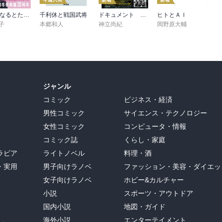
80代になるとたいていボケるか死ぬ。70代は神様から与えられた特別な時間
千利休と戦国武将
ドキュメント 軍人たちの戦後 ～証言・資料で辿る生還者の数奇な運命～（小学館新書）
ヒトとＡＩ
子
本郷和人
神立尚紀
岡野原大輔
ジャンル
コミック
ビジネス・経済
男性コミック
サイエンス・テクノロジー
女性コミック
コンピュータ・情報
コミック誌
くらし・家庭
ラビア
ライトノベル
料理・酒
・実用
男子向けラノベ
ファッション・美容・ダイエッ
女子向けラノベ
ホビー&カルチャー
小説
スポーツ・アウトドア
国内小説
地図・ガイド
海外小説
エンターテイメント