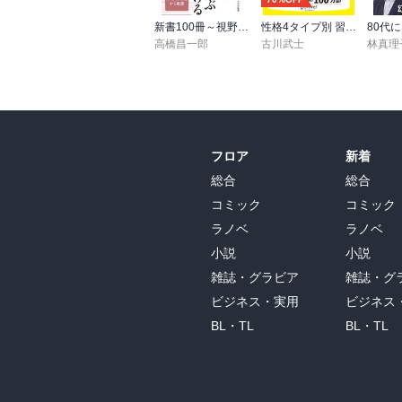
新書100冊～視野を広げる読書～
性格4タイプ別 習慣術
高橋昌一郎
古川武士
林真理
フロア
新着
総合
総合
コミック
コミック
ラノベ
ラノベ
小説
小説
雑誌・グラビア
雑誌・グ
ビジネス・実用
ビジネス
BL・TL
BL・TL