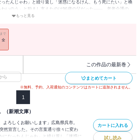
なったんじゃわ」と繰り返し「迷惑になるけん、もう死にたい」と喚
わいのう」と励まし支えたのは96歳の父だった――。老老介護の
しい夫婦の絆を綴る感動の記録。
もっと見る
11まで
！全
この作品の最新巻
から
まとめてカート
※無料、予約、入荷通知のコンテンツはカートに追加されません。
1
。（新潮文庫）
、よろしくお願いします」広島県呉市。
カートに入れる
に突然宣言した。その言葉通り徐々に変わ
かになったんじゃわ」と繰り返し「迷惑に
試し読み