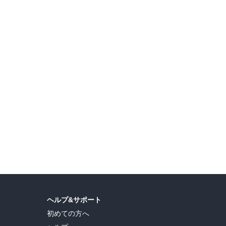
島ヒロ
,
宮島礼吏
,
新川直司
,
久世蘭
,
田中ドリル
,
御手元
,
吉河美希
,
鈴木央
,
ヒロユキ
,
ヘルプ&サポート
初めての方へ