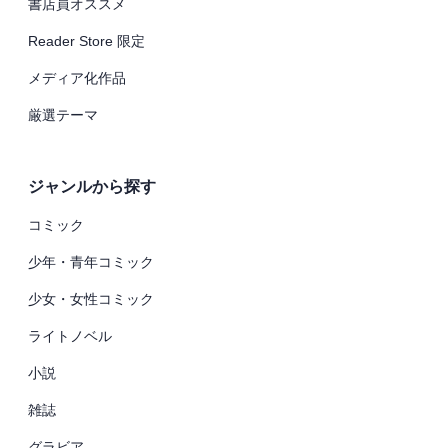
書店員オススメ
Reader Store 限定
メディア化作品
厳選テーマ
ジャンルから探す
コミック
少年・青年コミック
少女・女性コミック
ライトノベル
小説
雑誌
グラビア