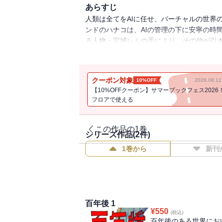
あらすじ
人類は全てをAIに任せ、バーチャルの世界
ンドのハナコは、AIの管理の下に安寧の時
る人物・宝城レムの手により、その仲が引
とは・・・。AIに管理された未来の人類の
き下ろしエピローグ『ノア』も収録。
クーポン対象
10%OFF
2026.08.
【10%OFFクーポン】サマーブックフェス2026
フロアで使える
この作品の1巻
シリーズ作品(
2
件)
1巻から
新刊
百年後 1
¥
550
(税込)
百年後のある世界にお