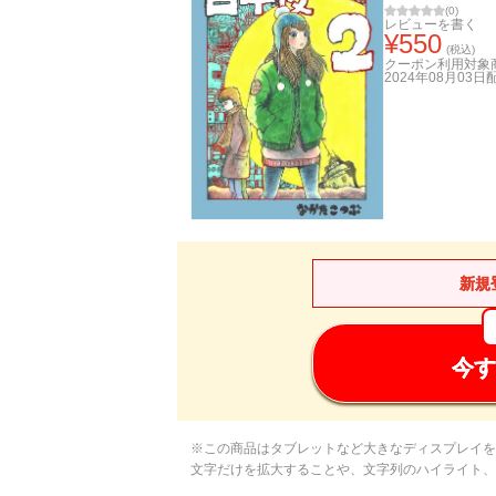
(
0
)
レビューを書く
¥
550
(税込)
クーポン利用対象
2024年08月03日
新規
今す
※この商品はタブレットなど大きなディスプレイを
文字だけを拡大することや、文字列のハイライト、