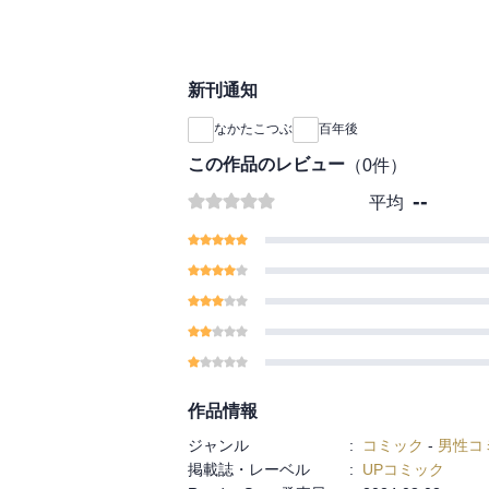
新刊通知
なかたこつぶ
百年後
この作品のレビュー
（
0
件）
--
平均
作品情報
ジャンル
:
コミック
-
男性コ
掲載誌・レーベル
:
UPコミック