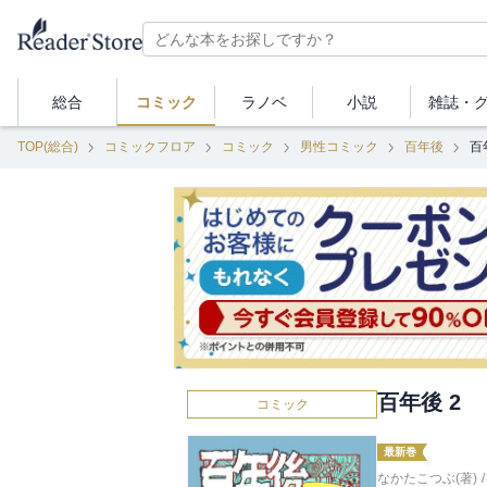
総合
コミック
ラノベ
小説
雑誌・
TOP(総合)
コミックフロア
コミック
男性コミック
百年後
百
百年後 2
コミック
最新巻
なかたこつぶ(著)
/