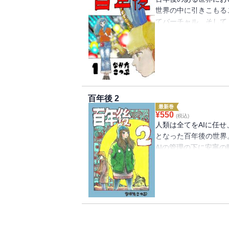
世界の中に引きこもる
てバーチャル。そして
あらゆる問題はなくな
ウと、そのガールフレ
様に安寧の時間を過ご
げたとされる人物・宝
す…！AIに管理され
ンガ第1巻が配信開始
百年後 2
最新巻
¥
550
(税込)
人類は全てをAIに任
となった百年後の世界
AIの管理の下に安寧
システムを創り上げた
仲が引き裂かれようと
界の行く末とは・・・
SFファンタジーマン
ろしエピローグ『ノア