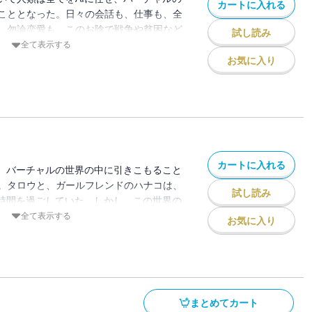
カートに入れる
こととなった。日々の会話も、仕事も、全
、勿論恋愛も。このお陰で戦争や貧困など
試し読み
り、人類は永い平和を享受していた。タロ
全て表示する
ンド・ハナコも、その世界で他の人類と同
お気に入り
していたが、この世界のシステムを創り上
城レムとの接触により二人の運命が動き出
た未来の人類の姿を描くSFファンタジーマ
！
カートに入れる
せ、バーチャルの世界の中に引きこもること
。タロウと、ガールフレンドのハナコは、
試し読み
の時間を過ごしていた。しかし、この世界の
とされる人物・宝城レムの手により、その
全て表示する
お気に入り
していた・・・。二人の関係、そして、世
。AIに管理された未来の人類の姿を描く
ガ完結巻が配信開始！電子書籍限定描き下
』も収録。
まとめてカート