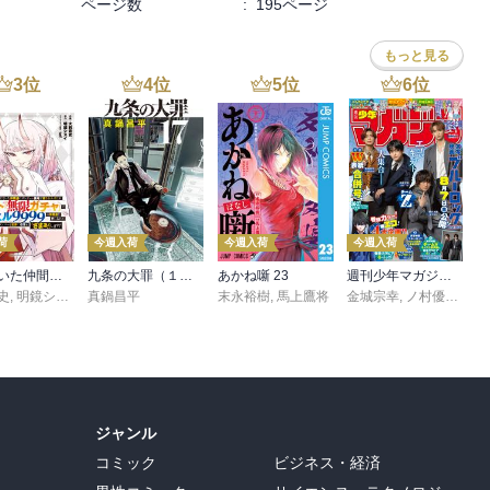
ページ数
:
195ページ
もっと見る
3
位
4
位
5
位
6
位
荷
今週入荷
今週入荷
今週入荷
信じていた仲間達にダンジョン奥地で殺されかけたがギフト『無限ガチャ』でレベル９９９９の仲間達を手に入れて元パーティーメンバーと世界に復讐＆『ざまぁ！』します！（２３）
九条の大罪（１７）
あかね噺 23
週刊少年マガジン 2026年36・37号[2026年8月5日発売]
史
,
,
転
明鏡シスイ
,
真鍋昌平
ｔｅｆ
末永裕樹
,
馬上鷹将
金城宗幸
,
ノ村優介
,
真
ジャンル
コミック
ビジネス・経済