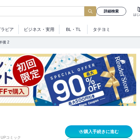
詳細検索
はじ
グラビア
ビジネス
・実用
BL・TL
タテヨミ
年後 2
購入手続きに進む
UPコミック