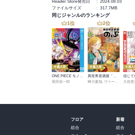
Reader Store発売日
:
2024.08.03
ファイルサイズ
:
317.7MB
同じジャンルのランキング
1
位
2
位
今週入荷
今週入荷
今週入
ONE PIECE モノクロ版 115
異世界居酒屋「のぶ」(22)
尾田栄一郎
蝉川夏哉
,
ヴァージニア二等兵
大前貴
フロア
新着
総合
総合