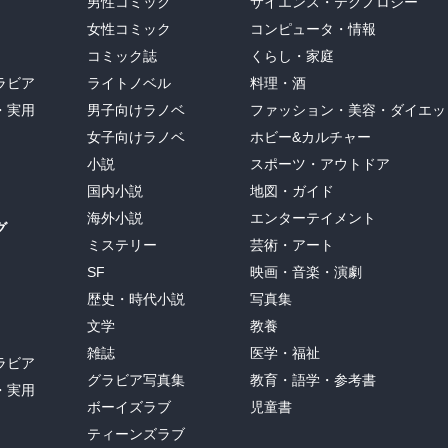
男性コミック
サイエンス・テクノロジー
女性コミック
コンピュータ・情報
コミック誌
くらし・家庭
ラビア
ライトノベル
料理・酒
・実用
男子向けラノベ
ファッション・美容・ダイエッ
女子向けラノベ
ホビー&カルチャー
小説
スポーツ・アウトドア
国内小説
地図・ガイド
海外小説
エンターテイメント
グ
ミステリー
芸術・アート
SF
映画・音楽・演劇
歴史・時代小説
写真集
文学
教養
雑誌
医学・福祉
ラビア
グラビア写真集
教育・語学・参考書
・実用
ボーイズラブ
児童書
ティーンズラブ