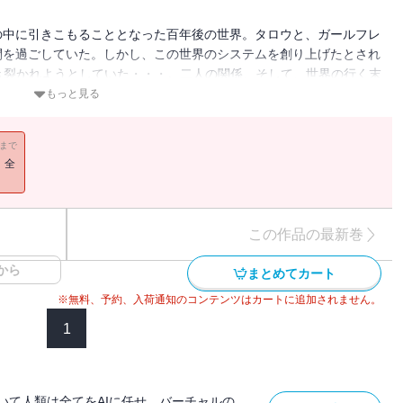
の中に引きこもることとなった百年後の世界。タロウと、ガールフレ
間を過ごしていた。しかし、この世界のシステムを創り上げたとされ
き裂かれようとしていた・・・。二人の関係、そして、世界の行く末
姿を描くSFファンタジーマンガ完結巻が配信開始！電子書籍限定描
もっと見る
11まで
！全
この作品の最新巻
から
まとめてカート
※無料、予約、入荷通知のコンテンツはカートに追加されません。
1
いて人類は全てをAIに任せ、バーチャルの