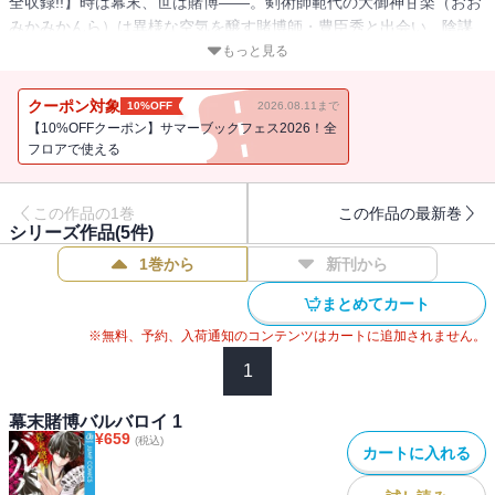
全収録!!】時は幕末、世は賭博――。剣術師範代の大御神甘楽（おお
みかみかんら）は異様な空気を醸す賭博師・豊臣秀と出会い、陰謀
渦巻くギャンブル界に身を投じることになる。其々の野望を賭け
もっと見る
て、見抜け欺け覚悟を決めろ！ 一世一代、大博打劇の幕が上がる!!
クーポン対象
10%OFF
2026.08.11まで
【10%OFFクーポン】サマーブックフェス2026！全
フロアで使える
この作品の1巻
この作品の最新巻
シリーズ作品(
5
件)
1巻から
新刊から
まとめてカート
※無料、予約、入荷通知のコンテンツはカートに追加されません。
1
幕末賭博バルバロイ 1
¥
659
(税込)
カートに入れる