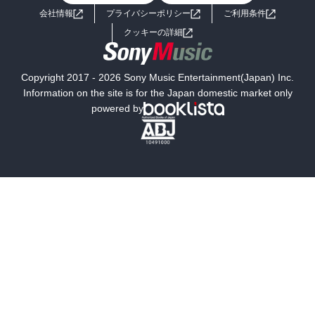
会社情報
プライバシーポリシー
ご利用条件
女子向けラノベ
小説
利用規約
クッキーの詳細
国内小説
海外小説
Copyright 2017 - 2026 Sony Music Entertainment(Japan) Inc.
ミステリー
SF
Information on the site is for the Japan domestic market only
powered by
歴史・時代小説
文学
雑誌
グラビア写真集
ボーイズラブ
ティーンズラブ
人文・思想・歴史
社会・政治・法律
ビジネス・経済
サイエンス・テクノロジー
コンピュータ・情報
くらし・家庭