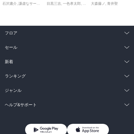
石沢庸介
,
謙虚なサークル
,
メル。
目黒三吉
,
一色孝太郎
,
Parum
大森藤ノ
,
青井聖
フロア
総合
コミック
セール
ラノベ
小説
総合
コミック
新着
雑誌・グラビア
ビジネス・実用
ラノベ
小説
総合
コミック
ランキング
BL・TL
雑誌・グラビア
ビジネス・実用
ラノベ
小説
総合
コミック
ジャンル
BL・TL
雑誌・グラビア
ビジネス・実用
ラノベ
小説
コミック
男性コミック
ヘルプ&サポート
BL・TL
雑誌・グラビア
ビジネス・実用
女性コミック
コミック誌
初めての方へ
ヘルプ
BL・TL
ライトノベル
男子向けラノベ
よくあるご質問
お問い合わせ