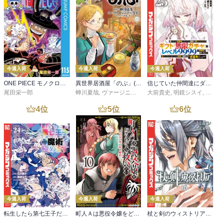
今週入荷
今週入荷
今週入荷
ONE PIECE モノクロ版 115
異世界居酒屋「のぶ」(22)
信じていた仲間達にダンジョン奥地で殺されかけたがギフト『無限ガチャ』でレベル９９９９の仲間達を手に入れて元パーティーメンバーと世界に復讐＆『ざまぁ！』します！（２３）
尾田栄一郎
蝉川夏哉
,
ヴァージニア二等兵
大前貴史
,
転
,
明鏡シスイ
,
ｔｅ
4
位
5
位
6
位
今週入荷
今週入荷
今週入荷
転生したら第七王子だったので、気ままに魔術を極めます（２４）
町人Ａは悪役令嬢をどうしても救いたい ～どぶと空と氷の姫君～１０【電子書店共通特典イラスト付】
杖と剣のウィストリア（１６）