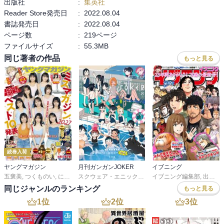
出版社
:
集英社
Reader Store発売日
:
2022.08.04
書誌発売日
:
2022.08.04
ページ数
:
219ページ
ファイルサイズ
:
55.3MB
同じ著者の作品
もっと見る
続巻入荷
ヤングマガジン
月刊ガンガンJOKER
イブニング
五褒美
,
つくものい
,
にゃんにゃんファクトリー
,
雁木万里
スクウェア・エニックス
,
川村拓
イブニング編集部
,
ずり騎士
,
河本ほむら
,
南勝久
,
,
尚村透
出端祐大
,
蓮尾
,
同じジャンルのランキング
もっと見る
1
位
2
位
3
位