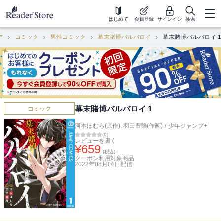
はじめて
会員登録
サインイン
検索
ア
コミック
男性コミック
幕末賭博バルバロイ
幕末賭博バルバロイ 1
幕末賭博バルバロイ 1
コミック
河本ほむら(原作)
,
羽田豊隆(作画)
/
少年ジャンプ+
(
0
)
レビューを書く
¥
659
(税込)
クーポン利用対象商品
2022年08月04日
配信