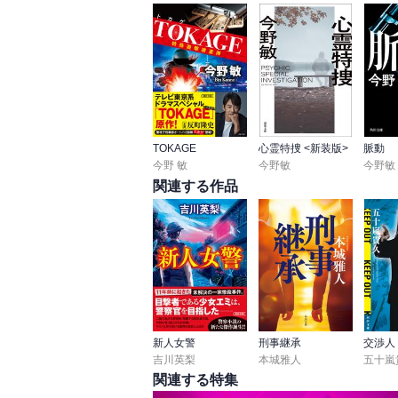
★★
TOKAGE
心霊特捜 <新装版>
脈動
今野 敏
今野敏
今野敏
関連する作品
新人女警
刑事継承
吉川英梨
本城雅人
五十嵐
関連する特集