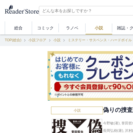
総合
コミック
ラノベ
小説
雑誌・
TOP(総合)
小説フロア
小説
ミステリー・サスペンス・ハードボイル
偽りの捜査
小説
今野敏(著)
,
誉田哲也
長岡弘樹(著)
,
沢村