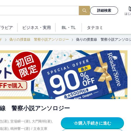
詳細検索
はじ
グラビア
ビジネス
・実用
BL・TL
タテヨミ
ド
偽りの捜査線 警察小説アンソロジー
偽りの捜査線 警察小説アンソロ
線 警察小説アンソロジー
(著)
,
堂場瞬一(著)
,
大門剛明(著)
,
購入手続きに進む
鐵(著)
,
鳴神響一(著)
/
文春文庫