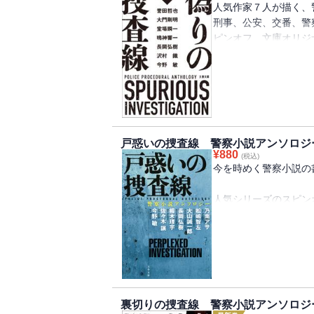
人気作家７人が描く、警
刑事、公安、交番、警
ピンオフ、文庫オリジ
察小説の最前線。
戸惑いの捜査線 警察小説アンソロジ
¥
880
(税込)
今を時めく警察小説の
人気シリーズのスピン
まで...。大注目の作
佐々木譲「弁解すれば
裏切りの捜査線 警察小説アンソロジ
乃南アサ「青い背広で