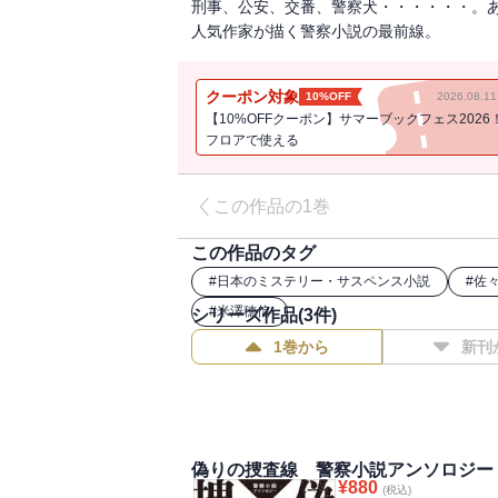
刑事、公安、交番、警察犬・・・・・・。
人気作家が描く警察小説の最前線。
クーポン対象
10%OFF
2026.08.
【10%OFFクーポン】サマーブックフェス2026
フロアで使える
この作品の1巻
この作品のタグ
#
日本のミステリー・サスペンス小説
#
佐
#
米澤穂信
シリーズ作品(
3
件)
1巻から
新刊
偽りの捜査線 警察小説アンソロジー
¥
880
(税込)