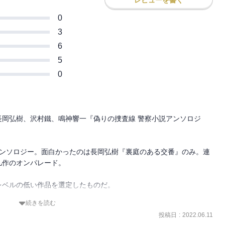
レビューを書く
0
3
6
5
0
岡弘樹、沢村鐵、鳴神響一『偽りの捜査線 警察小説アンソロジ
アンソロジー。面白かったのは長岡弘樹『裏庭のある交番』のみ。連
作のオンパレード。

ベルの低い作品を選定したものだ。

続きを読む
物。少し意外な展開と結末ではあったが、ストーリーは単純で捻りは
投稿日
:
2022.06.11
太が大学時代の同級生を殺人容疑で取り調べることになる。★★★
