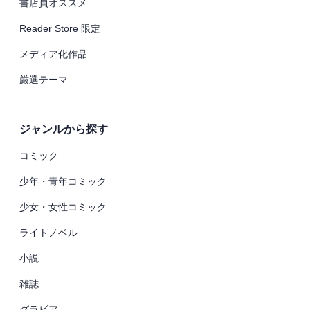
書店員オススメ
Reader Store 限定
メディア化作品
厳選テーマ
ジャンルから探す
コミック
少年・青年コミック
少女・女性コミック
ライトノベル
小説
雑誌
グラビア