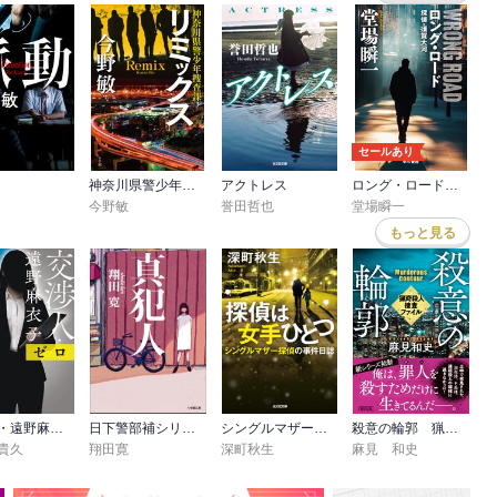
セールあり
神奈川県警少年捜査課
アクトレス
ロング・ロード 探偵・須賀大河
今野敏
誉田哲也
堂場瞬一
もっと見る
交渉人・遠野麻衣子 ゼロ
日下警部補シリーズ
シングルマザー探偵の事件日誌
殺意の輪郭 猟奇殺人捜査ファイル
貴久
翔田寛
深町秋生
麻見 和史