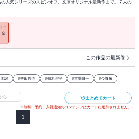
あの人気シリーズのスピンオフ、文庫オリジナル最新作まで。７人の
11まで
！全
この作品の最新巻
々木譲
#
誉田哲也
#
櫛木理宇
#
堂場瞬一
#
今野敏
から
まとめてカート
※無料、予約、入荷通知のコンテンツはカートに追加されません。
1