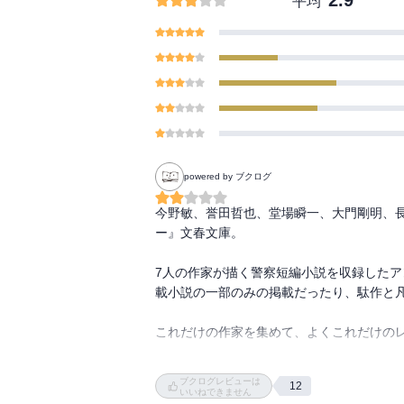
2.9
平均
powered by ブクログ
今野敏、誉田哲也、堂場瞬一、大門剛明、長
ー』文春文庫。

7人の作家が描く警察短編小説を収録した
載小説の一部のみの掲載だったり、駄作と凡
これだけの作家を集めて、よくこれだけのレ
誉田哲也『レイン』。ノンシリーズの公安
ブクログレビューは
12
無い。所轄からの要請で、公安警察の佐島賢
いいねできません