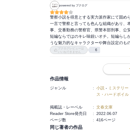
powered by ブクログ
大門剛明『手綱を引く』。警察犬をテーマ
グレーで消化不良。老いた警察犬が選んだ臭
警察小説を得意とする実力派作家にて固めら
一言で警察と言っても色んな組織があり、
堂場瞬一『手口』。新米刑事が捜査を通じ
事、交番勤務の警察官、県警本部刑事、公安
人を殺害し、逃亡する。★★★

短編ならではのキレ味鋭いオチ。短編らし
うな魅力的なキャラクターや舞台設定のも
鳴神響一『虚飾の代償』。書き下ろし。怪
ブクログレビューは
6
いいねできません
面白いが……★★★

長岡弘樹『裏庭のある交番』。二人の警察
非常勤相談員。見事な推理とトリックは長岡
作品情報
沢村鐵『類いまれなるランデブー』。JAX
ジャンル
:
小説
-
ミステリー
そして、まさかの尻切れトンボ。連載小説の
ス・ハードボイル
今野敏『ニンジャ』。公安外事物。連載小
掲載誌・レーベル
:
文春文庫
で終わってしまった。★

Reader Store発売日
:
2022.06.07
ページ数
:
416ページ
本体価格820円

同じ著者の作品