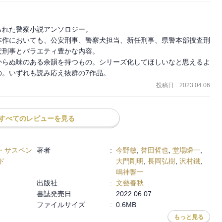
にした珍しい短編。テーマは面白いが解りにくいミステリー。結末も
いが冤罪を生んだのか、それとも……★★★

れた警察小説アンソロジー。

本作においても、公安刑事、警察犬担当、新任刑事、県警本部捜査刑
て成長する姿を描いた短編。特徴のある手口の居直り強盗。犯人は住
刑事とバラエティ豊かな内容。

からぬ味のある余韻を持つもの。シリーズ化してほしいなと思えるよ
の。いずれも読み応え抜群の7作品。
盗タイガーズアイと警察の攻防を描くライトな短編。最後の謎解きは
投稿日
:
2023.04.06
官が立て続けに自殺した交番。その自殺の謎を解き明かす警察OGの
すべてのレビューを見る
弘樹ならでは。★★★★

Aを舞台にした殺人事件。相変わらず沢村鐵の作品はよく解らない。
・サスペン
著者
:
今野敏
,
誉田哲也
,
堂場瞬一
,
ごく一部なのか。読むに値せず。★

ド
大門剛明
,
長岡弘樹
,
沢村鐵
,
鳴神響一
説の一部のみの掲載なのか。『ニンジャ』という言葉が登場しただけ
出版社
:
文藝春秋
書誌発売日
:
2022.06.07
ファイルサイズ
:
0.6MB
もっと見る