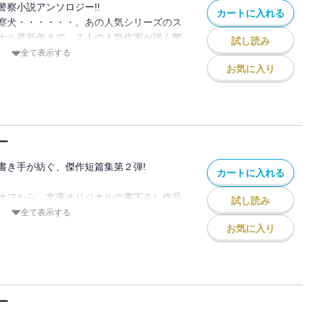
察小説アンソロジー!!
カートに入れる
察犬・・・・・・。あの人気シリーズのス
ナル最新作まで。７人の人気作家が描く警
試し読み
全て表示する
お気に入り
ー
書き手が紡ぐ、傑作短篇集第２弾!
カートに入れる
オフから、文庫オリジナルの書下ろし作品
試し読み
家たちが送る豪華警察アンソロジー。
全て表示する
お気に入り
」
ー
」