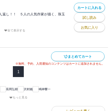
カートに入れる
メ」
ん返し！！ ５人の人気作家が描く、珠玉
試し読み
の自首」
お気に入り
沼」
す中で明らかになる、不審者事件の真相。
全て表示する
警視の捜査対決に、警察署内の個室トイレ
ア警視の事件簿」
署中に遭遇した怪しい四人家族に、特定の
な男・・・・・・。
サー」
ロ」が挑む難事件から目が離せない！
まとめてカート
※無料、予約、入荷通知のコンテンツはカートに追加されません。
1
長岡弘樹
沢村鐵
鳴神響一
もっと見る