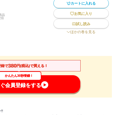
カートに入れる
お気に入り
商品
配信
試し読み
ほかの巻を見る
380
登録で
円(税込)で買える！
かんたん30秒登録！
ぐ会員登録をする
!