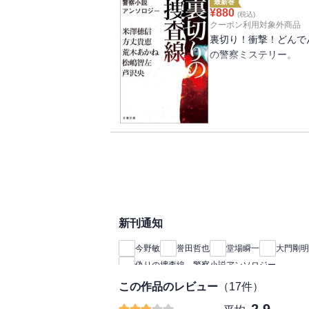
最新巻
¥
880
(税込)
松嶋智左「刑事ヤギノ
クーポン利用対象外商品
裏切り！衝撃！どんで
大山誠一郎「三十年目
の警察ミステリー。
長岡弘樹「噛みついた
二人の刑事が酌み交わ
科学捜査官とオカルト
櫛木理宇「ルームシェ
で起きた拳銃自殺。帰
中学生を尾行する不審
今野敏「ケースオフィ
個性豊かな「捜査のプ
新刊通知
今野敏
誉田哲也
堂場瞬一
大門剛明
偽りの捜査線 警察小説アンソロジー
この作品のレビュー
（
17
件）