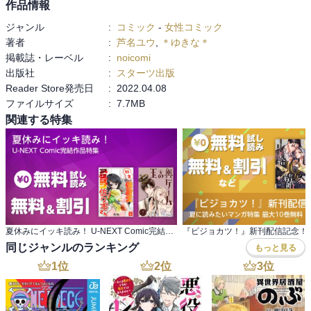
作品情報
ジャンル
:
コミック
-
女性コミック
著者
:
芦名ユウ
,
＊ゆきな＊
掲載誌・レーベル
:
noicomi
出版社
:
スターツ出版
Reader Store発売日
:
2022.04.08
ファイルサイズ
:
7.7MB
関連する特集
夏休みにイッキ読み！ U-NEXT Comic完結作品特集
同じジャンルのランキング
もっと見る
1
位
2
位
3
位