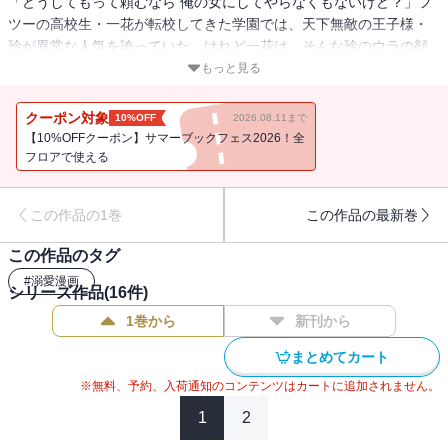
「どうしてもって頼むなら 俺の女にしてやらなくもないけど？」フ
ツーの高校生・一花が転校してきた学園では、天下無敵の王子様・
玲が異常な人気を誇っていた。けれど一花は、そんな玲のウラの顔
――俺様で毒舌なクズっぷりを知り、思わずビンタで宣戦布告して
もっと見る
しまう！けれど、家がまさかの隣同士で――。弱みを握られ、玲の
唯一の欠点を克服するため協力することになったけど、「毎日さわ
クーポン対象
10%OFF
2026.08.11まで
らせろ」ってどういうこと・・・・・・!?日に日に甘くなっていくツ
【10%OFFクーポン】サマーブックフェス2026！全
ンデレ完璧(？)王子との密着ラブコメ第１巻！ (この作品は電子コミ
フロアで使える
ック誌noicomi vol.64に収録されています。重複購入にご注意くださ
い)
この作品の1巻
この作品の最新巻
この作品のタグ
#
溺愛漫画
シリーズ作品(
16
件)
1巻から
新刊から
まとめてカート
※無料、予約、入荷通知のコンテンツはカートに追加されません。
1
2