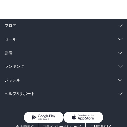
フロア
総合
コミック
セール
ラノベ
小説
総合
コミック
新着
雑誌・グラビア
ビジネス・実用
ラノベ
小説
総合
コミック
ランキング
BL・TL
雑誌・グラビア
ビジネス・実用
ラノベ
小説
総合
コミック
ジャンル
BL・TL
雑誌・グラビア
ビジネス・実用
ラノベ
小説
コミック
男性コミック
ヘルプ&サポート
BL・TL
雑誌・グラビア
ビジネス・実用
女性コミック
コミック誌
初めての方へ
ヘルプ
BL・TL
ライトノベル
男子向けラノベ
よくあるご質問
お問い合わせ
会社情報
プライバシーポリシー
ご利用条件