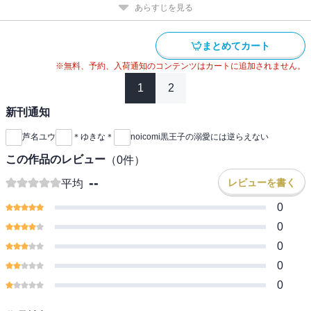
あらすじを見る
まとめてカート
※無料、予約、入荷通知のコンテンツはカートに追加されません。
1
2
新刊通知
芦名ユウ
＊ゆきな＊
noicomi黒王子の溺愛には逆らえない
この作品のレビュー
（
0
件）
--
レビューを書く
平均
0
0
0
0
0