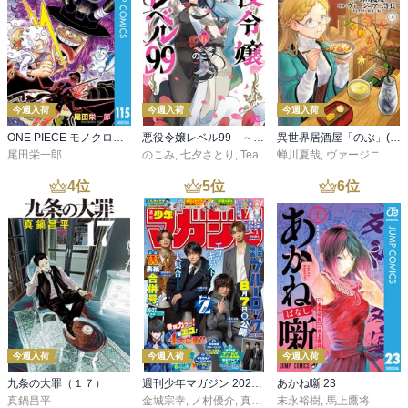
今週入荷
今週入荷
今週入荷
ONE PIECE モノクロ版 115
悪役令嬢レベル99 ～私は裏ボスですが魔王ではありません～ その６
異世界居酒屋「のぶ」(22)
尾田栄一郎
のこみ
,
七夕さとり
,
Tea
蝉川夏哉
,
ヴァージニア二等兵
4
位
5
位
6
位
今週入荷
今週入荷
今週入荷
九条の大罪（１７）
週刊少年マガジン 2026年36・37号[2026年8月5日発売]
あかね噺 23
真鍋昌平
金城宗幸
,
ノ村優介
,
真島ヒロ
末永裕樹
,
宮島礼吏
,
馬上鷹将
,
新川直司
,
久