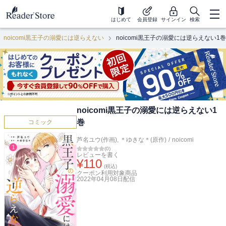
はじめて
会員登録
サインイン
検索
noicomi黒王子の溺愛には逆らえない
noicomi黒王子の溺愛には逆らえない1巻
noicomi黒王子の溺愛には逆らえない1
巻
コミック
芦名ユウ(作画)
,
＊ゆきな＊(原作)
/
noicomi
(
0
)
レビューを書く
¥
110
(税込)
クーポン利用対象商品
2022年04月08日
配信