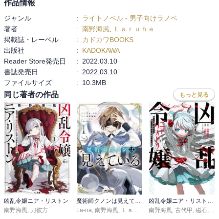
作品情報
ジャンル
:
ライトノベル
-
男子向けラノベ
著者
:
南野海風
,
Ｌａｒｕｈａ
掲載誌・レーベル
:
カドカワBOOKS
出版社
:
KADOKAWA
Reader Store発売日
:
2022.03.10
書誌発売日
:
2022.03.10
ファイルサイズ
:
10.3MB
同じ著者の作品
もっと見る
凶乱令嬢ニア・リストン
魔術師クノンは見えている
凶乱令嬢ニア・リストン 病弱令嬢に転生した神殺しの武人の華麗なる無双録
南野海風
,
刀彼方
La-na
,
南野海風
,
Ｌａｒｕｈａ
南野海風
,
古代甲
,
磁石
,
刀