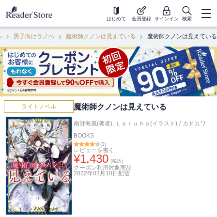
はじめて
会員登録
サインイン
検索
ル
男子向けラノベ
魔術師クノンは見えている
魔術師クノンは見えている
魔術師クノンは見えている
ライトノベル
南野海風(著者)
,
Ｌａｒｕｈａ(イラスト)
/
カドカワ
BOOKS
(
3
)
レビューを書く
¥
1,430
(税込)
クーポン利用対象商品
2022年03月10日
配信