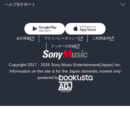
BL・TL
雑誌・グラビア
ビジネス・実用
ラノベ
小説
コミック
男性コミック
ヘルプ&サポート
BL・TL
雑誌・グラビア
ビジネス・実用
女性コミック
コミック誌
初めての方へ
ヘルプ
BL・TL
ライトノベル
男子向けラノベ
よくあるご質問
お問い合わせ
会社情報
プライバシーポリシー
ご利用条件
女子向けラノベ
小説
利用規約
クッキーの詳細
国内小説
海外小説
Copyright 2017 - 2026 Sony Music Entertainment(Japan) Inc.
ミステリー
SF
Information on the site is for the Japan domestic market only
powered by
歴史・時代小説
文学
雑誌
グラビア写真集
ボーイズラブ
ティーンズラブ
人文・思想・歴史
社会・政治・法律