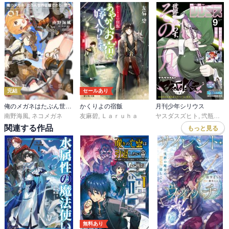
完結
セールあり
俺のメガネはたぶん世界征服できると思う。
かくりよの宿飯
月刊少年シリウス
南野海風
,
ネコメガネ
友麻碧
,
Ｌａｒｕｈａ
ヤスダスズヒト
,
弐瓶勉
,
Ｏ
関連する作品
もっと見る
無料あり