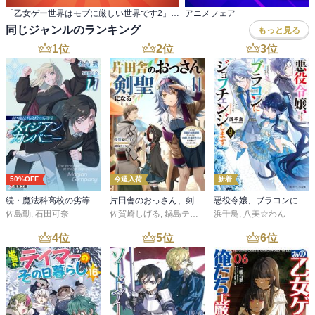
「乙女ゲー世界はモブに厳しい世界です2」最新刊 配信！GCノベルズ 異世界ファンタジーフェア
アニメフェア
同じジャンルのランキング
もっと見る
1
位
2
位
3
位
50%OFF
今週入荷
新着
続・魔法科高校の劣等生 メイジアン・カンパニー(11)
片田舎のおっさん、剣聖になる 11 ～ただの田舎の剣術師範だったのに、大成した弟子たちが俺を放ってくれない件～
悪役令嬢、ブラコンにジョブチェンジします９【電子特典付き】
佐島勤
,
石田可奈
佐賀崎しげる
,
鍋島テツヒロ
浜千鳥
,
八美☆わん
4
位
5
位
6
位