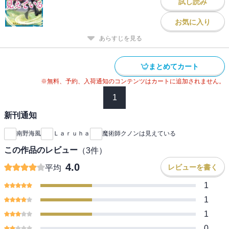
試し読み
お気に入り
あらすじを見る
まとめてカート
※無料、予約、入荷通知のコンテンツはカートに追加されません。
1
新刊通知
南野海風
Ｌａｒｕｈａ
魔術師クノンは見えている
この作品のレビュー
（
3
件）
4.0
レビューを書く
平均
1
1
1
0