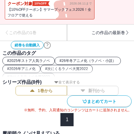
どで、クノンは実力を買われ、最高の腕を持つ魔技師の弟子になる
クーポン対象
10%OFF
2026.08.11まで
ことに!? 好奇心で世界を切り拓く、天才少年の発明ファンタジー！
【10%OFFクーポン】サマーブックフェス2026！全
【連載7カ月で堂々3500万PV突破の超話題作が、満を持して登
フロアで使える
場！ 書き下ろし番外編も収録！】
この作品の1巻
この作品の最新巻
続巻を自動購入
この作品のタグ
#
2025年ストア人気ラノベ
#
26年冬アニメ化（ラノベ・小説）
#
2026年アニメ化
#
次にくるラノベ大賞2022
#
次にくるラノベ大賞2023
シリーズ作品(
8
件)
全て表示する
1巻から
新刊から
まとめてカート
※無料、予約、入荷通知のコンテンツはカートに追加されません。
1
魔術師クノンは見えている