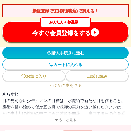
930
新規登録で
円(税込)で買える！
かんたん30秒登録！
今すぐ会員登録をする
購入手続きに進む
カートに入れる
お気に入り
試し読み
ほかの巻を見る
あらすじ
目の見えない少年クノンの目標は、水魔術で新たな目を作ること。
魔術を習い始めて僅か五ヵ月で教師の実力を追い越したクノンは、
その史上初の挑戦の中でさらに才能を開花！ 魔力で周囲の色を感
知したり、水魔術の応用で懐炉や湿布を作ったり、初級魔術だけで
もっと見る
猫を再現したりーー。 その技術と発想は王宮魔術師も舌を巻くほ