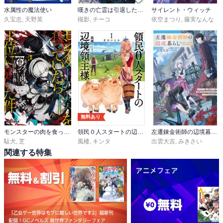
水属性の魔法使い
嘆きの亡霊は引退したい ～最弱ハンターによる最強パーティ育成術～
サイレント・ウィッチ
久宝忠
,
天野英
槻影
,
チーコ
依空まつり
,
藤実なんな
無料あり
モンスターの肉を食っていたら王位に就いた件
領民０人スタートの辺境領主様
左遷錬金術師の辺境暮らし
駄犬
,
芝
風楼
,
キンタ
出雲大吉
,
みきさい
関連する特集