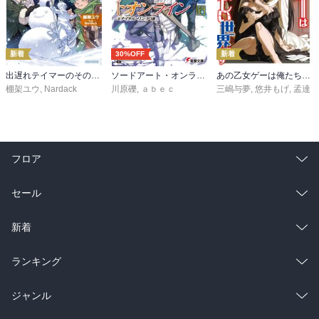
新着
30%OFF
新着
出遅れテイマーのその日暮らし 16
ソードアート・オンライン29 ユナイタル・リングVIII
あの乙女ゲーは俺たちに厳しい世界です 6
棚架ユウ
,
Nardack
川原礫
,
ａｂｅｃ
三嶋与夢
,
悠井もげ
,
孟達
フロア
総合
コミック
セール
ラノベ
小説
総合
コミック
新着
雑誌・グラビア
ビジネス・実用
ラノベ
小説
総合
コミック
ランキング
BL・TL
雑誌・グラビア
ビジネス・実用
ラノベ
小説
総合
コミック
ジャンル