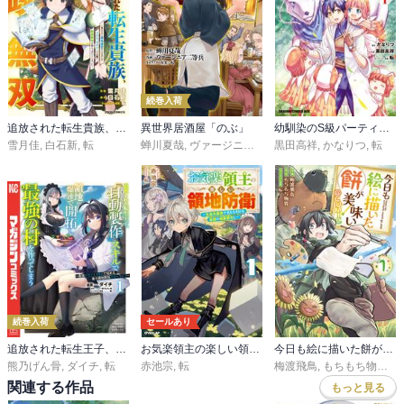
続巻入荷
追放された転生貴族、外れスキルで内政無双～気ままに領地運営するはずが、スキル『ガチャ』のお陰で最強領地を作り上げてしまった～
異世界居酒屋「のぶ」
幼馴染のS級パーティーから追放された聖獣使い。万能支援魔法と仲間を増やして最強へ！
雪月佳
,
白石新
,
転
蝉川夏哉
,
ヴァージニア二等兵
黒田高祥
,
転
,
かなりつ
,
転
続巻入荷
セールあり
追放された転生王子、『自動製作』スキルで領地を爆速で開拓し最強の村を作ってしまう～最強クラフトスキルで始める、楽々領地開拓スローライフ～
お気楽領主の楽しい領地防衛
今日も絵に描いた餅が美味い@COMIC
熊乃げん骨
,
ダイチ
,
転
赤池宗
,
転
梅渡飛鳥
,
もちもち物質
,
転
関連する作品
もっと見る