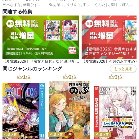
三木なずな
,
華嶋ひすい
,
kyo
Roy
,
栗元健太郎
,
蘭々
,
りりんら
,
中村基
ぐんたお
,
御手々ぽんた
,
又
関連する特集
【夏電書2026】『魔女と傭兵』など 新刊配信記念！マガポケ・別マガ新刊特集！
同じジャンルのランキング
もっと見る
1
位
2
位
3
位
今週入荷
今週入荷
今週入荷