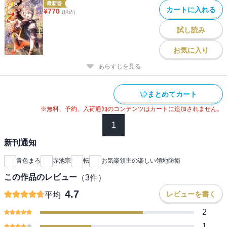
最新巻
カートに入れる
¥
770
(税込)
試し読み
お気に入り
あらすじを見る
まとめてカート
※無料、予約、入荷通知のコンテンツはカートに追加されません。
1
新刊通知
青色まろ
赤池宗
転
お気楽領主の楽しい領地防衛
この作品のレビュー
（
3
件）
4.7
レビューを書く
平均
2
1