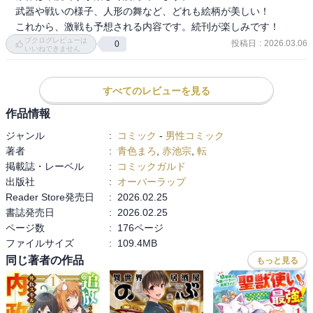
　武器や戦いの様子、人形の舞など、どれも絵柄が美しい！

　これから、激戦も予想される内容です。続刊が楽しみです！
ブクログレビューは
投稿日
:
2026.03.06
0
いいねできません
すべてのレビューを見る
作品情報
ジャンル
:
コミック
-
男性コミック
著者
:
青色まろ
,
赤池宗
,
転
掲載誌・レーベル
:
コミックガルド
出版社
:
オーバーラップ
Reader Store発売日
:
2026.02.25
書誌発売日
:
2026.02.25
ページ数
:
176ページ
ファイルサイズ
:
109.4MB
同じ著者の作品
もっと見る