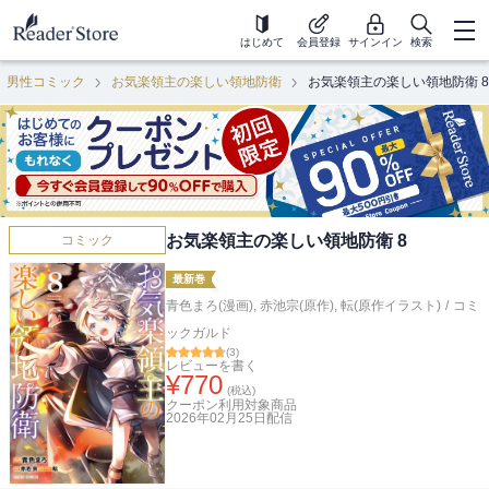
はじめて
会員登録
サインイン
検索
男性コミック
お気楽領主の楽しい領地防衛
お気楽領主の楽しい領地防衛 8
お気楽領主の楽しい領地防衛 8
コミック
最新巻
青色まろ(漫画)
,
赤池宗(原作)
,
転(原作イラスト)
/
コミ
ックガルド
(
3
)
レビューを書く
¥
770
(税込)
クーポン利用対象商品
2026年02月25日
配信