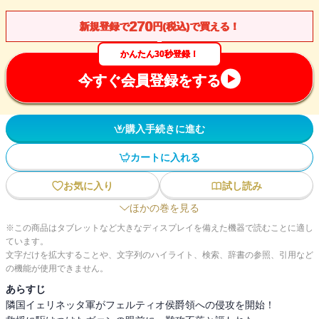
270
新規登録で
円(税込)で買える！
かんたん30秒登録！
今すぐ会員登録をする
購入手続きに進む
カートに入れる
お気に入り
試し読み
ほかの巻を見る
※この商品はタブレットなど大きなディスプレイを備えた機器で読むことに適し
ています。
文字だけを拡大することや、文字列のハイライト、検索、辞書の参照、引用など
の機能が使用できません。
あらすじ
隣国イェリネッタ軍がフェルティオ侯爵領への侵攻を開始！