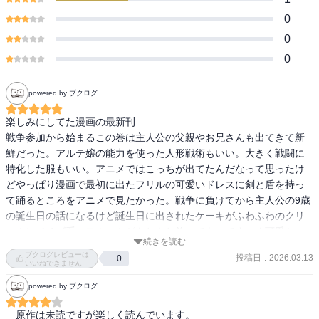
0
0
0
powered by ブクログ
楽しみにしてた漫画の最新刊

戦争参加から始まるこの巻は主人公の父親やお兄さんも出てきて新
鮮だった。アルテ嬢の能力を使った人形戦術もいい。大きく戦闘に
特化した服もいい。アニメではこっちが出てたんだなって思ったけ
どやっぱり漫画で最初に出たフリルの可愛いドレスに剣と盾を持っ
て踊るところをアニメで見たかった。戦争に負けてから主人公の9歳
の誕生日の話になるけど誕生日に出されたケーキがふわふわのクリ
ームにイチゴ系のフルーツがもりもり飾ってあってすごく可愛かっ
続きを読む
たな
ブクログレビューは
投稿日
:
2026.03.13
0
いいねできません
powered by ブクログ
　原作は未読ですが楽しく読んでいます。
