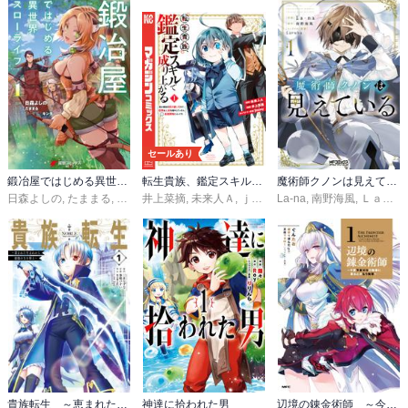
セールあり
鍛冶屋ではじめる異世界スローライフ
転生貴族、鑑定スキルで成り上がる ～弱小領地を受け継いだので、優秀な人材を増やしていたら、最強領地になってた～
魔術師クノンは見えている
日森よしの
,
たままる
,
キンタ
井上菜摘
,
未来人Ａ
,
ｊｉｍｍｙ
La-na
,
南野海風
,
Ｌａｒｕｈａ
貴族転生 ～恵まれた生まれから最強の力を得る～
神達に拾われた男
辺境の錬金術師 ～今更予算ゼロの職場に戻るとかもう無理～