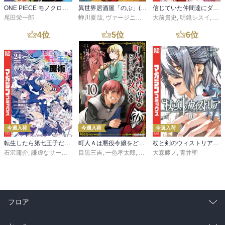
ONE PIECE モノクロ版 115
異世界居酒屋「のぶ」(22)
信じていた仲間達にダンジョン奥地で殺されかけたがギフト『無限ガチャ』でレベル９９９９の仲間達を手に入れて元パーティーメンバーと世界に復讐＆『ざまぁ！』します！（２３）
尾田栄一郎
蝉川夏哉
,
ヴァージニア二等兵
大前貴史
,
転
,
明鏡シスイ
,
ｔｅ
4
位
5
位
6
位
今週入荷
今週入荷
今週入荷
転生したら第七王子だったので、気ままに魔術を極めます（２４）
町人Ａは悪役令嬢をどうしても救いたい ～どぶと空と氷の姫君～１０【電子書店共通特典イラスト付】
杖と剣のウィストリア（１６）
石沢庸介
,
謙虚なサークル
,
メル。
目黒三吉
,
一色孝太郎
,
Parum
大森藤ノ
,
青井聖
フロア