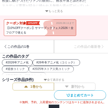
救援に駆けつけたヴァンの眼前に、難攻不落と謳われた
スクデッド要塞が猛火に焼かれる無惨な姿が広がっていた。
もっと見る
敵の予想外の兵器に国境騎士団や市民の命が踏みにじられ、
ヴァンは仲間たちとともに戦いの決意を固める・・・・・・!!
クーポン対象
10%OFF
2026.08.11まで
【10%OFFクーポン】サマーブックフェス2026！全
「さぁ、思い切ってみよう！」
フロアで使える
アルテの機械人形とヴァンの装甲馬車が戦場を席巻し、
この作品の1巻
この作品の最新巻
その力は図らずも、同じ戦場で苦戦を強いられていた、
かつて自分を拒んだ父ジャルパの窮地をも救う――!?
この作品のタグ
#
2026年アニメ化
#
26年冬アニメ化（コミック）
生産魔術が世界を塗り替える領地経営ファンタジー、第８幕！
#
追放コミック
#
2025年ストア人気コミック
#
異世界転生・召喚コミック
シリーズ作品(
8
件)
全て表示する
1巻から
新刊から
まとめてカート
※無料、予約、入荷通知のコンテンツはカートに追加されません。