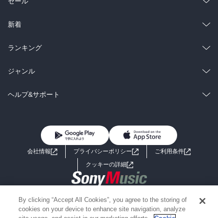
総合
コミック
セール
ラノベ
小説
総合
コミック
新着
雑誌・グラビア
ビジネス・実用
ラノベ
小説
総合
コミック
ランキング
BL・TL
雑誌・グラビア
ビジネス・実用
ラノベ
小説
総合
コミック
ジャンル
BL・TL
雑誌・グラビア
ビジネス・実用
ラノベ
小説
コミック
男性コミック
ヘルプ&サポート
BL・TL
雑誌・グラビア
ビジネス・実用
女性コミック
コミック誌
初めての方へ
ヘルプ
BL・TL
ライトノベル
男子向けラノベ
よくあるご質問
お問い合わせ
会社情報
プライバシーポリシー
ご利用条件
女子向けラノベ
小説
利用規約
クッキーの詳細
国内小説
海外小説
Copyright 2017 - 2026 Sony Music Entertainment(Japan) Inc.
By clicking “Accept All Cookies”, you agree to the storing of
ミステリー
SF
Information on the site is for the Japan domestic market only
cookies on your device to enhance site navigation, analyze
powered by