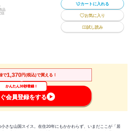
カートに入れる
)
商品
配信
お気に入り
試し読み
1,370
録で
円(税込)で買える！
かんたん30秒登録！
ぐ会員登録をする
小さな山国スイス。在住20年にもかかわらず、いまだここが「居