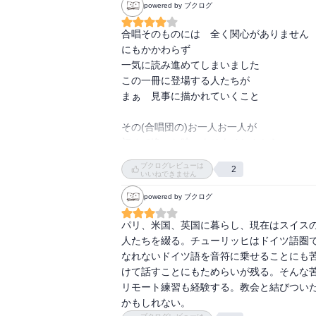
powered by ブクログ
合唱そのものには　全く関心がありません

にもかかわらず　

一気に読み進めてしまいました

この一冊に登場する人たちが

まぁ　見事に描かれていくこと

その(合唱団の)お一人お一人が

初めて逢った時のよそよそしさから

時間が経つにつれて

ブクログレビューは
2
いろいろなｴﾋﾟｿｰﾄﾞとともに

いいねできません
どんどんなくてはならない隣人に

powered by ブクログ
それぞれが　なっていく

その過程が　まぁなんと興味深いことでしょ
パリ、米国、英国に暮らし、現在はスイス
人たちを綴る。チューリッヒはドイツ語圏
読み終わって

なれないドイツ語を音符に乗せることにも
表紙に描かれる　人たちの様子が

けて話すことにもためらいが残る。そんな
しみじみと思い浮かべられるのも

リモート練習も経験する。教会と結びつい
また　楽しい

かもしれない。