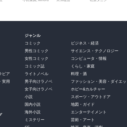
左
小田菜摘
,
Minoru
米澤穂信
松原タニシ
ジャンル
コミック
ビジネス・経済
男性コミック
サイエンス・テクノロジー
女性コミック
コンピュータ・情報
コミック誌
くらし・家庭
ラビア
ライトノベル
料理・酒
・実用
男子向けラノベ
ファッション・美容・ダイエッ
女子向けラノベ
ホビー&カルチャー
小説
スポーツ・アウトドア
国内小説
地図・ガイド
海外小説
エンターテイメント
グ
ミステリー
芸術・アート