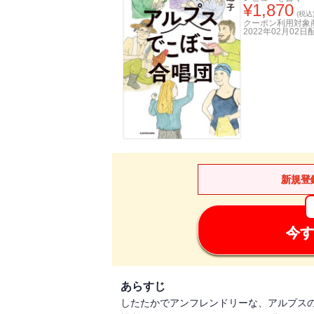
¥
1,870
(税込
クーポン利用対象
2022年02月02日
新規登
今す
あらすじ
したたかでアンフレンドリーな、アルプスの