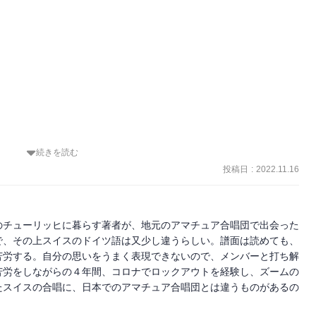
続きを読む
投稿日
:
2022.11.16
う

のチューリッヒに暮らす著者が、地元のアマチュア合唱団で出会った
で、その上スイスのドイツ語は又少し違うらしい。譜面は読めても、
苦労する。自分の思いをうまく表現できないので、メンバーと打ち解
苦労をしながらの４年間、コロナでロックアウトを経験し、ズームの
たスイスの合唱に、日本でのアマチュア合唱団とは違うものがあるの