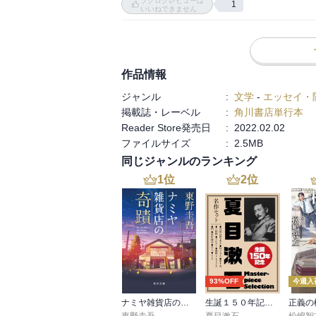
ブクログレビューは
1
いいねできません
こころほっかりさせてもらえる

一冊でありました
作品情報
ジャンル
:
文学
-
エッセイ・
掲載誌・レーベル
:
角川書店単行本
Reader Store発売日
:
2022.02.02
ファイルサイズ
:
2.5MB
同じジャンルのランキング
1
位
2
位
93%OFF
今週入
ナミヤ雑貨店の奇蹟
生誕１５０年記念 夏目漱石 名作セット