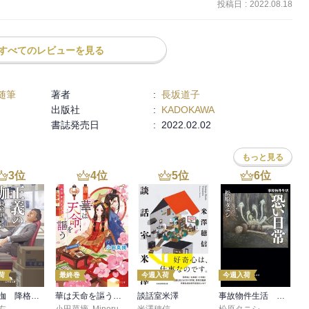
投稿日
:
2022.08.18
すべてのレビューを見る
随筆
著者
:
長坂道子
出版社
:
KADOKAWA
書誌発売日
:
2022.02.02
もっと見る
3
位
4
位
5
位
6
位
荷
最終巻
今週入荷
今週入荷
正義の枷 降格刑事2
華は天命を謳う 莉国後宮女医伝 五
談話室米澤
事故物件生活 恐い日常