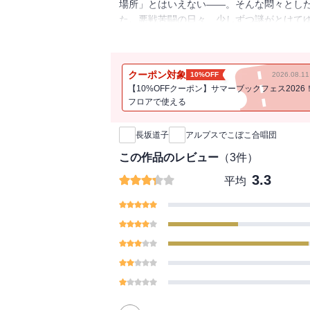
場所」とはいえない――。そんな悶々とし
た。悪戦苦闘の日々、少しずつ謎がとけて
張ってゆく、異文化合唱エッセイ。（本書
界のどの地点に生を受けるかなど、偶然の
で、人はどうやって居場所を探し、それを
クーポン対象
10%OFF
2026.08.
い時に、仲間に入っていけない時に、どこ
【10%OFFクーポン】サマーブックフェス2026
てどこかの土に着地する。よく知らない両
フロアで使える
新刊通知
度々思い浮かべていた。小さな種が、着地
を張っていく様を想像した。
長坂道子
アルプスでこぼこ合唱団
この作品のレビュー
（
3
件）
3.3
平均