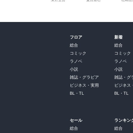
東野圭吾
夏目漱石
松嶋智
フロア
新着
総合
総合
コミック
コミック
ラノベ
ラノベ
小説
小説
雑誌・グラビア
雑誌・グ
ビジネス・実用
ビジネス
BL・TL
BL・TL
セール
ランキン
総合
総合