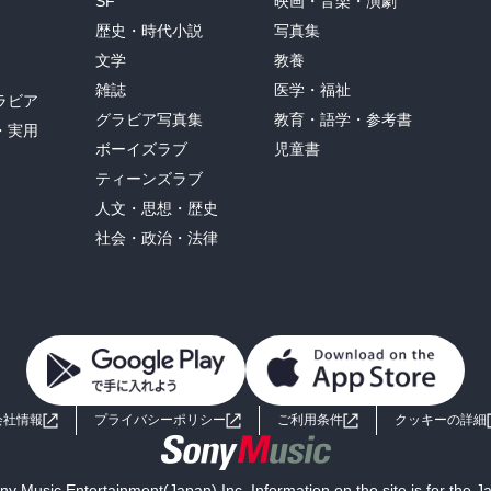
SF
映画・音楽・演劇
歴史・時代小説
写真集
文学
教養
雑誌
医学・福祉
ラビア
グラビア写真集
教育・語学・参考書
・実用
ボーイズラブ
児童書
ティーンズラブ
人文・思想・歴史
社会・政治・法律
会社情報
プライバシーポリシー
ご利用条件
クッキーの詳細
y Music Entertainment(Japan) Inc. Information on the site is for the 