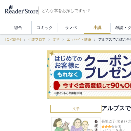
総合
コミック
ラノベ
小説
雑誌・
TOP(総合)
小説フロア
文学
エッセイ・随筆
アルプスでこぼこ合
アルプスで
文学
長坂道子(著者)
/
(
3
)
レビューを書く