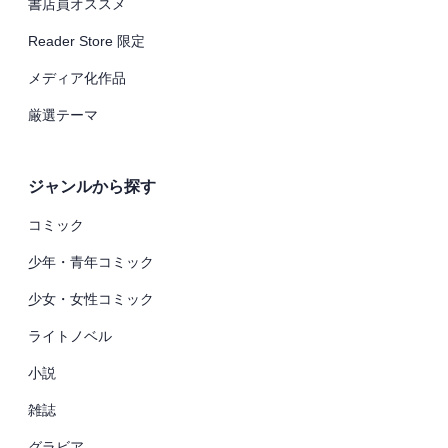
書店員オススメ
Reader Store 限定
メディア化作品
厳選テーマ
ジャンルから探す
コミック
少年・青年コミック
少女・女性コミック
ライトノベル
小説
雑誌
グラビア