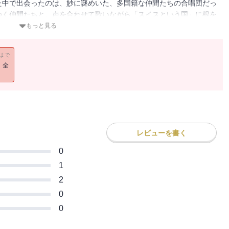
た中で出会ったのは、妙に謎めいた、多国籍な仲間たちの合唱団だっ
ゆく仲間たちと、声を合わせて歌いながら「スイスという国」に根を
「あとがき」より） 居場所ってなんだろう。歴史のどの時点で、世
もっと見る
出来事でしかない。たまたま居合わせた場所や状況や歴史的時間の中
耕していけるのだろう。居心地の良い場所が築きにくい時に、息苦し
11まで
にどうやって慰めを見つけたらいいのだろう。 花の種が風に吹かれ
！全
隣の人たちと共に声を合わせて歌いながら、そんなイメージを私は
したその場所でむっくりと芽を出し、固い土の中にじわりじわりと根
レビューを書く
0
1
2
0
0