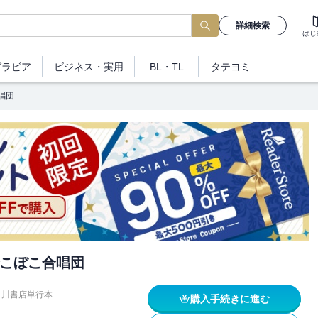
詳細検索
はじ
グラビア
ビジネス
・実用
BL・TL
タテヨミ
唱団
こぼこ合唱団
角川書店単行本
購入手続きに進む