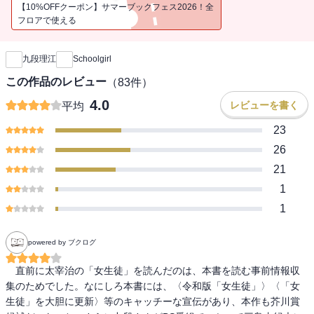
私のことを「小説に思考を侵されたかわいそうな女」だと思ってい
【10%OFFクーポン】サマーブックフェス2026！全
る。
フロアで使える
新刊通知
そんな娘の最新投稿は、なぜか太宰治の「女生徒」について――？
九段理江
Schoolgirl
第126回文學界新人賞受賞作「悪い音楽」を同時収録。
この作品のレビュー
（
83
件）
4.0
レビューを書く
平均
23
26
21
1
1
powered by ブクログ
　直前に太宰治の「女生徒」を読んだのは、本書を読む事前情報収
集のためでした。なにしろ本書には、〈令和版「女生徒」〉〈「女
生徒」を大胆に更新〉等のキャッチーな宣伝があり、本作も芥川賞