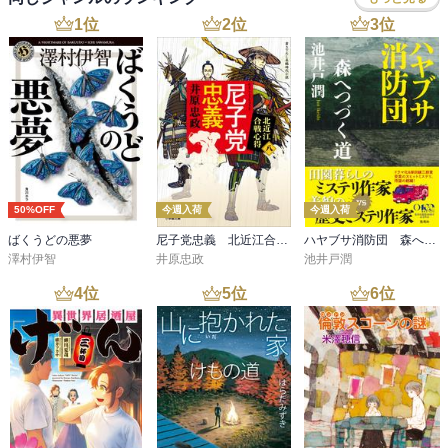
現実逃避は自分自身を癒すための本能的な、自分が自分を思い遣っ
1
位
2
位
3
位
ていることの裏返しの行動だと思うので、決して悪いことではない
と思います。

　それから、表紙の西山寛紀さん作『Afternoon』の、どこか懐かし
さと新しさが融合したような装画には、まるで女生徒とSchoolgirl、
それぞれの良さの結晶とも感じさせるような、決して華がある感じ
ではないけれど、つい何度も見てしまう魅力がありました。

50%OFF
今週入荷
今週入荷
　次に、もう一つの作品｢悪い音楽｣ですが、現代社会に於いて、問
ばくうどの悪夢
尼子党忠義 北近江合戦心得〈八〉
ハヤブサ消防団 森へつづく道
題のある教師のニュースが時折話題となる中で、随分と挑戦的な作
澤村伊智
井原忠政
池井戸潤
品だなと感じましたが、これが読んでみると、声に出して笑ってし
4
位
5
位
6
位
まうくらいの不適切極まりない自分を痛感しまして、そこには、人
間の嫌な部分をあけすけに描いたことによる潔さから、そういった
部分は表に出すか出さないかだけで程度の差はあれど、誰もが持っ
ていることを肯定してくれたことに、表現の自由の素晴らしさを感
じましたが、それにしても、問題を起こした生徒二人と保護者と先
生方が集まった場で、心の中とはいえラップの韻を踏むのはまずい
と思いますがね。
