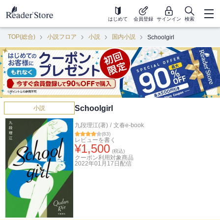
はじめて
会員登録
サインイン
検索
TOP(総合)
小説フロア
小説
国内小説
Schoolgirl
Schoolgirl
小説
九段理江(著)
/
文春e-book
(
83
)
レビューを書く
¥
1,500
(税込)
クーポン利用対象商品
2022年01月17日
配信