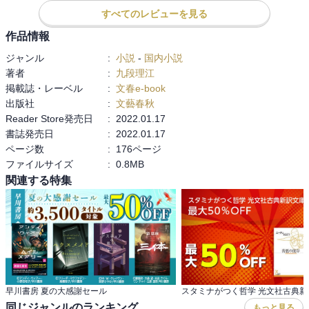
果たすことで、それが母と娘との関係性の変わらない部分であった
となるのでした。物語の力ですかね。

すべてのレビューを見る
り、思春期に胸に抱いた方もいるであろう、この世界に生まれてき
たことへの漠然とした不安感であったりといった、そうした普遍的
作品情報
　もう一編の「悪い音楽」のレビューは割愛しますが、なかなか
なものを元の作品から得られたことによって、実は時が経っても変
「心」が伴わない中学女性音楽教師の話です。こちらも一気読みで
ジャンル
:
小説
-
国内小説
わらないものは確かに存在するのではないかと実感できたことが、
きるエンタメ性がありました。構成や筆致、あふれ出る言葉の煌め
著者
:
九段理江
今を生きる人達にとって大きなひとすじの希望となるのではないか
きに引き込まれました。九段さんのその後の活躍を予感させる2作だ
掲載誌・レーベル
:
文春e-book
と感じ、それを九段さんは『Awakening(目覚め)』に込めているよう
と感じました。
出版社
:
文藝春秋
で、この言葉は本書に収録されたもう一つの作品、｢悪い音楽｣に登
Reader Store発売日
:
2022.01.17
場することからも、本書の共通するテーマ性を窺わせるものがあり
書誌発売日
:
2022.01.17
ました。

ページ数
:
176ページ
ファイルサイズ
:
0.8MB
　更に本好きにとって嬉しいことに、表題作では小説が嫌いな娘が
関連する特集
作品との出会いを介して、少しずつそれへの印象が変わっていく様
子を文学的に描いている点に、まるで小説と出会ったことは、新た
な自分への萌芽を表しているような素晴らしさでもあり、それは
『私とは別の思考を持った女の子が、頭の中に入り込んできて、私
を乗っ取っていく感じがする』といったフィクションなのに、とて
も臨場感のあるそうした感覚は、まさに小説ならではの内から湧い
てくるリアルさなのだと感じ、彼女は最初『小説は現実逃避のため
の読み物でしかなく』と言っていましたが、小説はそれを読むこと
早川書房 夏の大感謝セール
で元気をもらって現実世界を生きる活力にもなりますし、そもそも
同じジャンルのランキング
もっと見る