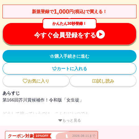
1,000
新規登録で
円(税込)で買える！
かんたん30秒登録！
今すぐ会員登録をする
購入手続きに進む
カートに入れる
お気に入り
試し読み
あらすじ
第166回芥川賞候補作！令和版「女生徒」
どうして娘っていうのは、こんなにいつでも、
お母さんのことを考えてばかりいるんだろう。
もっと見る
社会派YouTuberとしての活動に夢中な14歳の娘は、
クーポン対象
10%OFF
2026.08.11まで