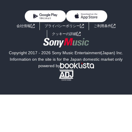
り、パンクの精神に近い世界平和に繋がるものであったりと、どん
BL・TL
雑誌・グラビア
ビジネス・実用
女性コミック
コミック誌
初めての方へ
ヘルプ
な人間にもそうした多面的な見え方があるのだということを、取り
あえず信じたいです(笑)

BL・TL
ライトノベル
男子向けラノベ
よくあるご質問
お問い合わせ
会社情報
プライバシーポリシー
ご利用条件
　色々と書きましたが、とにかく私の中で画期的だったのは、深淵
女子向けラノベ
小説
利用規約
なことも書いてありながらこんなに笑わせてくれた、当時で言うと
クッキーの詳細
ころの未来の芥川賞受賞作家の作品(｢悪い音楽｣)は初めてだというこ
国内小説
海外小説
とで、他の方々のレビューから難しい印象を抱いていた、｢東京都同
情塔｣も俄然楽しみになってきました。
Copyright 2017 - 2026 Sony Music Entertainment(Japan) Inc.
ミステリー
SF
Information on the site is for the Japan domestic market only
powered by
歴史・時代小説
文学
雑誌
グラビア写真集
ボーイズラブ
ティーンズラブ
人文・思想・歴史
社会・政治・法律
ビジネス・経済
サイエンス・テクノロジー