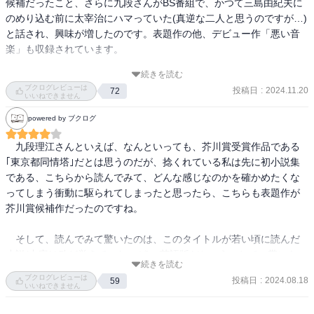
候補だったこと、さらに九段さんがBS番組で、かつて三島由紀夫に
のめり込む前に太宰治にハマっていた(真逆な二人と思うのですが…)
と話され、興味が増したのです。表題作の他、デビュー作「悪い音
楽」も収録されています。

続きを読む
　表題作「Schoolgirl」の主人公「私」は、母親と娘で視点が交互に
ブクログレビューは
投稿日
:
2024.11.20
72
切り替わります。タワマンで暮らす母親は専業主婦(夫は出張中)で、
いいねできません
大の読書好き。一方、14歳の娘はインターナショナルスクール生
powered by ブクログ
で、環境や社会問題に意識が高く、英語で発信する中学生YouTuber
です。

　九段理江さんといえば、なんといっても、芥川賞受賞作品である
｢東京都同情塔｣だとは思うのだが、捻くれている私は先に初小説集
　実際作中に太宰の「女生徒」が登場しますが、それだけでなく、
である、こちらから読んでみて、どんな感じなのかを確かめたくな
設定や物語の構造、語り口、アクセントになっている物や言葉、そ
ってしまう衝動に駆られてしまったと思ったら、こちらも表題作が
して何よりも母と娘の感情の揺れ動きや葛藤など多くの共通点があ
芥川賞候補作だったのですね。

り、九段さんの太宰へのオマージュが感じられます。

　そして、読んでみて驚いたのは、このタイトルが若い頃に読んだ
　二人の関係は、なかなか噛み合いません。母親は、賢い娘を大切
小説(内容は殆ど覚えていないが)の英語版だということで、帯にも
に思うものの、いろいろと抱えています。娘は意識高い系で母親を
続きを読む
｢令和版『女生徒』｣と書いてある通り、現代の多様化した社会に於
ブクログレビューは
見下し、上手く関係性を築けません。母娘の関係は普遍的なのでし
投稿日
:
2024.08.18
59
いても依然変わらずに残り続ける、鬱屈とした雰囲気をシニカルに
いいねできません
ょうか？　真似た設定故なのでしょうか？

描きながらも、元の作品に於ける当時の空気感漂う文体との邂逅を
　結果的に、小説「女生徒」の存在が、二人の歩み寄りのきっかけ