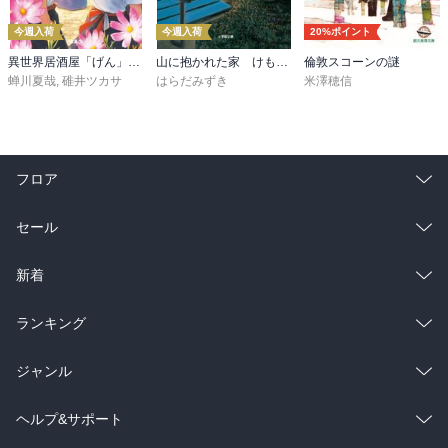
　そういえば、私の通った中学校の音楽教師も、どこか他の先生と
今週入荷
今週入荷
20%ポイント
は違う雰囲気を放っていたというか、その独特な話し方や仕種に、
異世界居酒屋「げん」三杯目
山に抱かれた家 けもの道
倫敦スコーンの謎
ああ芸術家とはこういったタイプの方のことを言うのかなと思いま
蝉川夏哉
,
碓井ツカサ
はらだみずき
米澤穂信
したが、ここでの音楽教師(女性)は内面を知ると、とても気さくな印
象を持たせてくれながら、大人の持つ純粋な狂気性も併せ持つこと
に加えて、知識量がある分、その万全なセルフケアによってメンタ
ルの強さはあるものの、終盤の展開には侘しさを漂わせるものがあ
フロア
ることに、現実の厳しさを思い知らせるけれど、彼女も根っからの
悪人ではなく、ただ自然体で生きているだけなのだと思われる点に
総合
コミック
セール
は、いったい何が正しくて正しくないのか分からなくなる・・・っ
て、ならないか(^_^;)

ラノベ
小説
総合
コミック
新着
　ただ、それでも彼女自身の音楽好きには、別格で尊敬できるもの
があり、それは学校で開催される合唱祭の中の特別演奏で、テルミ
雑誌・グラビア
ビジネス・実用
ラノベ
小説
総合
コミック
ランキング
ンやガムラン、タブラ等、比較的マイナーな音楽を本気で演奏する
ことや、ロックにジャズ、クラシックと幅広いジャンルの音楽に精
BL・TL
雑誌・グラビア
ビジネス・実用
ラノベ
小説
総合
コミック
ジャンル
通した話も面白く、私からしたら彼女の悲劇は、昔のロックに対し
て持たれていた悪いイメージのような、見る人によっては、そんな
BL・TL
雑誌・グラビア
ビジネス・実用
ラノベ
小説
コミック
男性コミック
ヘルプ&サポート
狂気性も芸術的な感動や衝動的でイカしたカッコよさに変わった