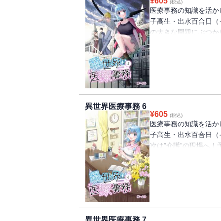
¥
605
(税込)
医療事務の知識を活か
子高生・出水百合日（イ
の大きな問題にぶつか
て、困難を乗り越えよ
しても、新たな難題に
り離せない、その難題
いう今までにない組合
異世界医療事務 6
¥
605
(税込)
医療事務の知識を活か
子高生・出水百合日（
次は”介護”の現場へ
度はお手上げ！？異世
のファンタジーコミッ
異世界医療事務 7