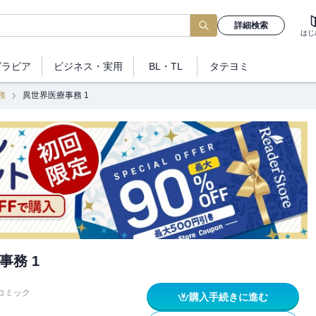
詳細検索
はじ
グラビア
ビジネス
・実用
BL・TL
タテヨミ
務
異世界医療事務 1
事務 1
コミック
購入手続きに進む