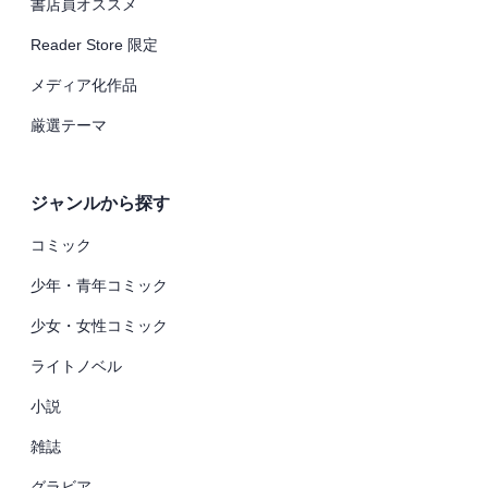
書店員オススメ
Reader Store 限定
メディア化作品
厳選テーマ
ジャンルから探す
コミック
少年・青年コミック
少女・女性コミック
ライトノベル
小説
雑誌
グラビア