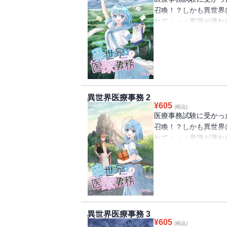
召喚！？しかも異世界
れて・・・意識が薄れ
一命を取り留める。し
と、「一億エーン！」
れた一人の女子高生が
異世界医療事務 2
¥
605
(税込)
医療事務試験に受かっ
召喚！？しかも異世界
れて・・・意識が薄れ
一命を取り留める。し
と、「一億エーン！」
れた一人の女子高生が
異世界医療事務 3
¥
605
(税込)