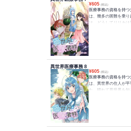
¥
605
(税込)
医療事務の資格を持つ
は、幾多の困難を乗り
は、どうしてリリカは
が解き明かされる・・
結！異世界×医療事務
異世界医療事務 8
¥
605
(税込)
医療事務の資格を持つ
は、異世界の住人が平
た。晴れて異世界を知
が、突如舞い込んでき
せが・・・！！リリカ
部がスタート！異世界
するファンタジーコミ