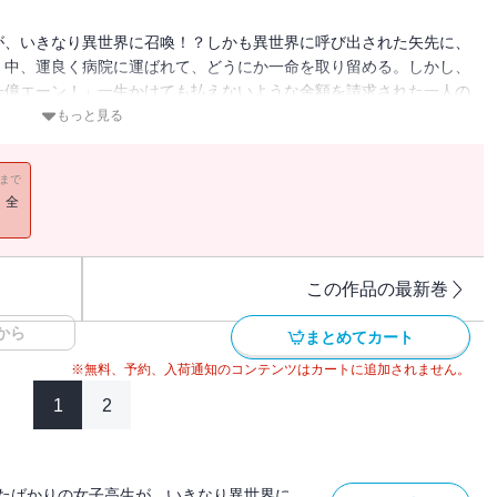
が、いきなり異世界に召喚！？しかも異世界に呼び出された矢先に、
く中、運良く病院に運ばれて、どうにか一命を取り留める。しかし、
一億エーン！」一生かけても払えないような金額を請求された一人の
ち上がる！
もっと見る
11まで
！全
この作品の最新巻
から
まとめてカート
※無料、予約、入荷通知のコンテンツはカートに追加されません。
1
2
たばかりの女子高生が、いきなり異世界に