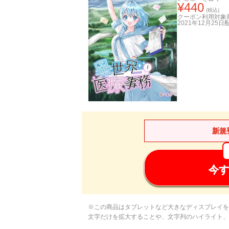
¥
440
(税込)
クーポン利用対象
2021年12月25日
新規
今す
※この商品はタブレットなど大きなディスプレイを
文字だけを拡大することや、文字列のハイライト、