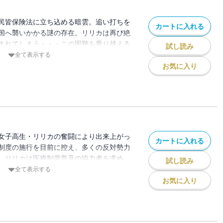
民皆保険法に立ち込める暗雲。追い打ちを
カートに入れる
国へ襲いかかる謎の存在。リリカは再び絶
まれてしまう・・・この困難を乗り越える
試し読み
所はなんと・・・「魔女の家」！？異世界
全て表示する
の設定で読者を魅了するファンタジーコミ
お気に入り
女子高生・リリカの奮闘により出来上がっ
カートに入れる
制度の施行を目前に控え、多くの反対勢力
。リリカは医療制度普及の協力者を求め
試し読み
うことに。リリカによる異世界を巡る旅が始
全て表示する
×医療事務という異色の設定で読者を魅了す
お気に入り
クス！