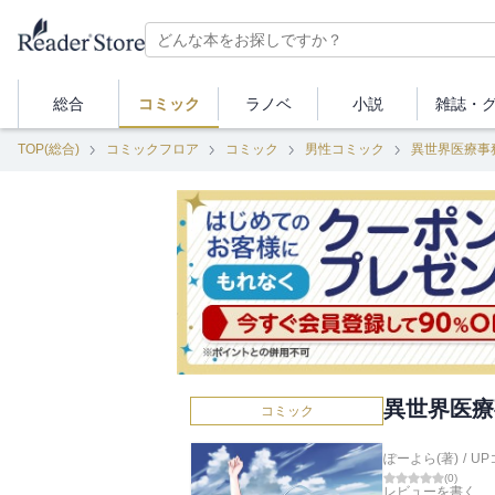
総合
コミック
ラノベ
小説
雑誌・
TOP(総合)
コミックフロア
コミック
男性コミック
異世界医療事
異世界医療
コミック
ぽーよら(著)
/
UP
(
0
)
レビューを書く