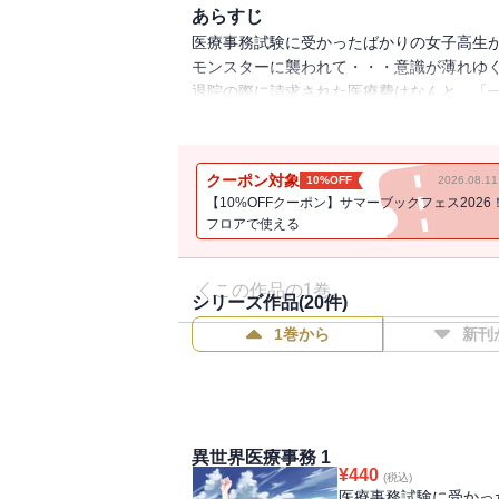
あらすじ
医療事務試験に受かったばかりの女子高生
モンスターに襲われて・・・意識が薄れゆ
退院の際に請求された医療費はなんと、「
女子高生が、医療制度の改革を目指して立
クーポン対象
10%OFF
2026.08.
【10%OFFクーポン】サマーブックフェス2026
フロアで使える
この作品の1巻
シリーズ作品(
20
件)
1巻から
新刊
異世界医療事務 1
¥
440
(税込)
医療事務試験に受かっ