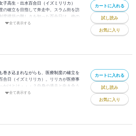
女子高生・出水百合日（イズミリリカ）
カートに入れる
度の確立を目指して奔走中。スラム街を訪
制度構築の難しさを知った百合日は、他の
試し読み
扶桑三鬼神の元へ。そして、またも新たな
全て表示する
！？異世界×医療事務の異色ファンタジー
お気に入り
も巻き込まれながらも、医療制度の確立を
カートに入れる
百合日（イズミリリカ）。リリカが医療事
っかけとは・・・？自身の過去と向き合う
試し読み
きな敵が訪れようとしていた。異世界×医
全て表示する
ジーコミックス第4巻！
お気に入り