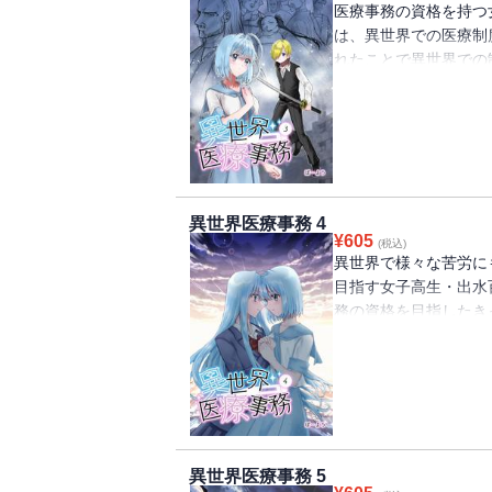
医療事務の資格を持つ
は、異世界での医療制
れたことで異世界での
種族の協力を仰ぐため
問題に直面することに
コミックス。
異世界医療事務 4
¥
605
(税込)
異世界で様々な苦労に
目指す女子高生・出水
務の資格を目指したき
リリカの前に、また大
療事務の異色ファンタ
異世界医療事務 5