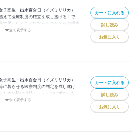
女子高生・出水百合日（イズミリリカ）
カートに入れる
越えて医療制度の確立を成し遂げる！で
異世界へ行くことになったのか？その理由
試し読み
・。『異世界医療事務』第1部がここに完
全て表示する
の異色ファンタジーコミックス。
お気に入り
女子高生・出水百合日（イズミリリカ）
カートに入れる
等に暮らせる医療制度の制定を成し遂げ
るための旅に出発！・・・のはずだった
試し読み
た国見皆保険法を廃止にする法案提出の報
全て表示する
が異世界をもっと知るための旅に出る第2
お気に入り
×医療事務という異色の設定で読者を魅了
ックス！