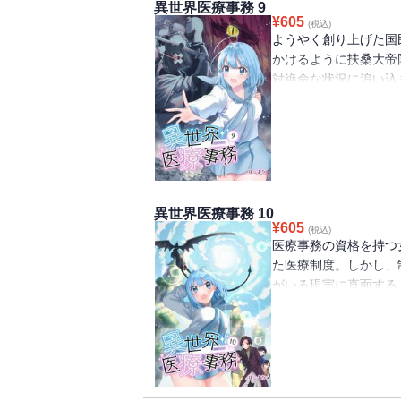
異世界医療事務 9
¥
605
(税込)
ようやく創り上げた国
かけるように扶桑大帝
対絶命な状況に追い込
べく、連れ出された場
×医療事務という異色
ックス！
異世界医療事務 10
¥
605
(税込)
医療事務の資格を持つ
た医療制度。しかし、
がいる現実に直面する
て、”黄金郷”へ向か
まる第10巻！異世界
るファンタジーコミッ