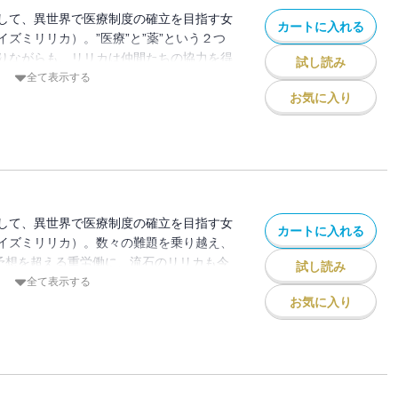
して、異世界で医療制度の確立を目指す女
カートに入れる
ズミリリカ）。”医療”と”薬”という２つ
りながらも、リリカは仲間たちの協力を得
試し読み
うとしていた。しかし、リリカたちはまた
全て表示する
直面することに！医療制度とは切っても切
お気に入り
の正体とは・・・！？異世界×医療事務と
せのファンタジーコミックス第5巻。
して、異世界で医療制度の確立を目指す女
カートに入れる
イズミリリカ）。数々の難題を乗り越え、
！予想を超える重労働に、流石のリリカも今
試し読み
界×医療事務という、今までにない組合せ
全て表示する
クス第6巻。
お気に入り