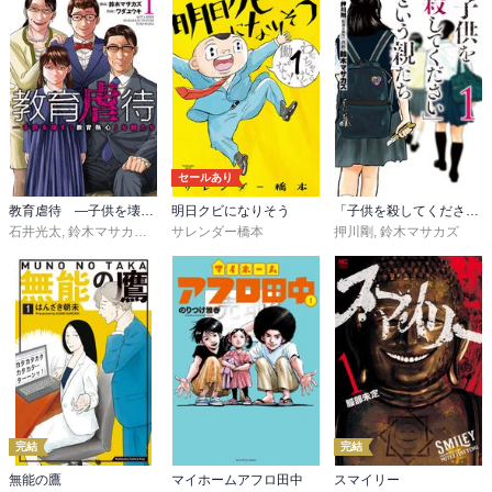
セールあり
教育虐待 ―子供を壊す「教育熱心」な親たち
明日クビになりそう
「子供を殺してください」という親たち
石井光太
,
鈴木マサカズ
,
ワダユウキ
サレンダー橋本
押川剛
,
鈴木マサカズ
完結
完結
無能の鷹
マイホームアフロ田中
スマイリー