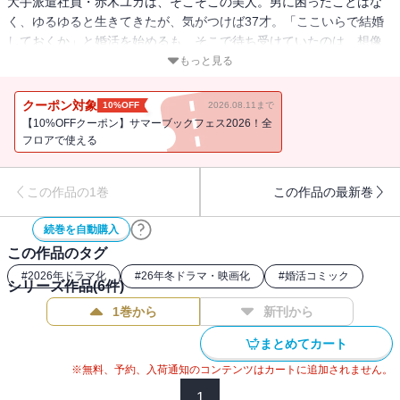
大手派遣社員・赤木ユカは、そこそこの美人。男に困ったことはな
く、ゆるゆると生きてきたが、気がつけば37才。「ここいらで結婚
しておくか」と婚活を始めるも、そこで待ち受けていたのは、想像
を超えた戦いで――。幸せの形が多様化した現代で、それでも結婚
もっと見る
という幸福を追い求める女の奮闘記、開戦の第1巻!! 【電子版特
典】巻末には電子書籍限定のおまけマンガを収録！ 『怪獣自衛隊』
クーポン対象
10%OFF
2026.08.11まで
の井上淳哉も驚愕（or絶賛、絶句？）!!!! 『自衛隊婚活編』を特別掲
【10%OFFクーポン】サマーブックフェス2026！全
載!! あの隊員も登場する…のか!?
フロアで使える
この作品の1巻
この作品の最新巻
続巻を自動購入
この作品のタグ
#
2026年ドラマ化
#
26年冬ドラマ・映画化
#
婚活コミック
シリーズ作品(
6
件)
1巻から
新刊から
まとめてカート
※無料、予約、入荷通知のコンテンツはカートに追加されません。
1