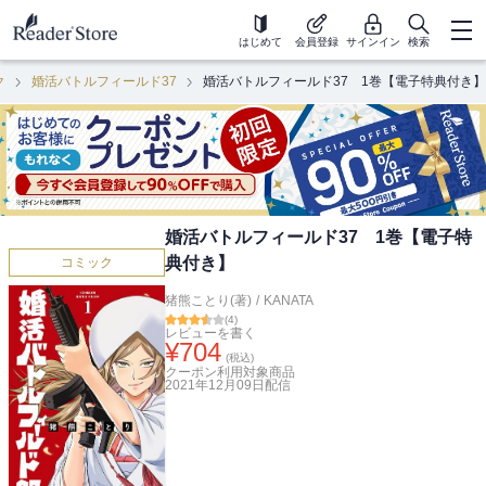
はじめて
会員登録
サインイン
検索
ク
婚活バトルフィールド37
婚活バトルフィールド37 1巻【電子特典付き】
婚活バトルフィールド37 1巻【電子特
典付き】
コミック
猪熊ことり(著)
/
KANATA
(
4
)
レビューを書く
¥
704
(税込)
クーポン利用対象商品
2021年12月09日
配信