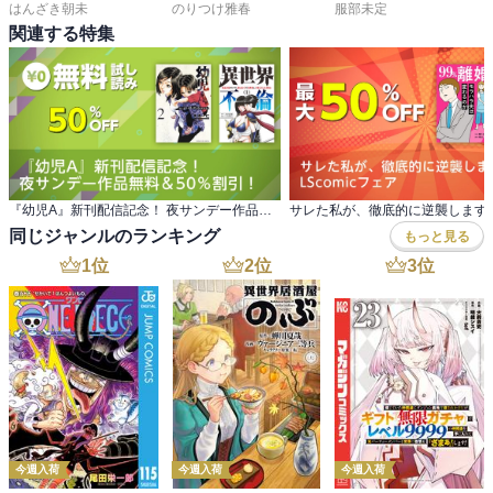
はんざき朝未
のりつけ雅春
服部未定
関連する特集
『幼児A』新刊配信記念！ 夜サンデー作品無料＆50％割引！
同じジャンルのランキング
もっと見る
1
位
2
位
3
位
今週入荷
今週入荷
今週入荷