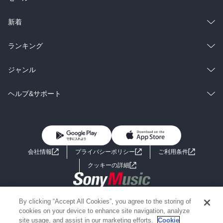
ラノベ
小説
総合
コミック
新着
雑誌・グラビア
ビジネス・実用
ラノベ
小説
総合
コミック
ランキング
BL・TL
雑誌・グラビア
ビジネス・実用
ラノベ
小説
総合
コミック
ジャンル
BL・TL
雑誌・グラビア
ビジネス・実用
ラノベ
小説
コミック
男性コミック
ヘルプ&サポート
BL・TL
雑誌・グラビア
ビジネス・実用
女性コミック
コミック誌
初めての方へ
ヘルプ
BL・TL
ライトノベル
男子向けラノベ
よくあるご質問
お問い合わせ
会社情報
プライバシーポリシー
ご利用条件
女子向けラノベ
小説
利用規約
クッキーの詳細
国内小説
海外小説
Copyright 2017 - 2026 Sony Music Entertainment(Japan) Inc.
By clicking “Accept All Cookies”, you agree to the storing of
ミステリー
SF
Information on the site is for the Japan domestic market only
cookies on your device to enhance site navigation, analyze
powered by
site usage, and assist in our marketing efforts.
Cookie