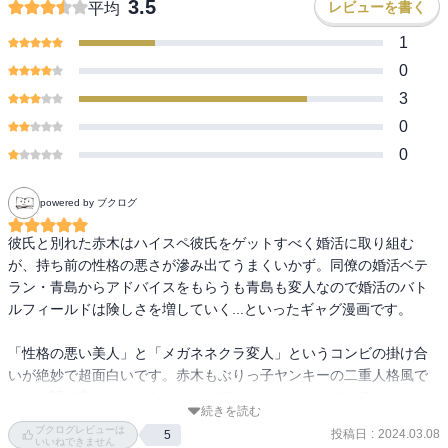
3.5
レビューを書く
平均
1
0
3
0
0
powered by ブクログ
彼氏と別れた赤木はハイスペ彼氏をゲットすべく婚活に取り組む
が、持ち前の性格の悪さが滲み出てうまくいかず。同僚の婚活ベテ
ラン・青島からアドバイスをもらうも青島も変人なので婚活のバト
ルフィールドは険しさを増していく...といったギャグ漫画です。

「性格の悪い美人」と「メガネネクラ変人」というコンビの掛け合
いが絶妙で超面白いです。赤木もぶりっ子ヤンキーの二重人格風で
すが、話が進むにつれヤンキーがデフォルトになっているのがこれ
続きを読む
またじわじわウケる。
ブクログレビューは
投稿日
:
2024.03.08
5
いいねできません