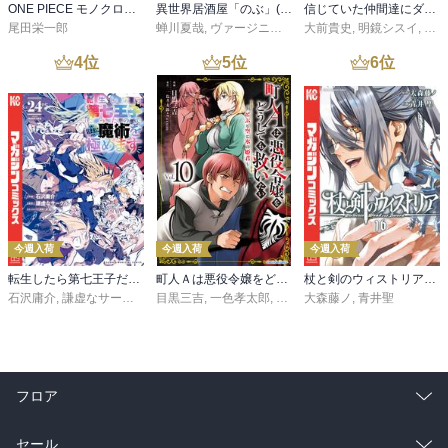
ONE PIECE モノクロ版 115
異世界居酒屋「のぶ」(22)
信じていた仲間達にダンジョン奥地で殺されかけたがギフト『無限ガチャ』でレベル９９９９の仲間達を手に入れて元パーティーメンバーと世界に復讐＆『ざまぁ！』します！（２３）
尾田栄一郎
蝉川夏哉
,
ヴァージニア二等兵
大前貴史
,
転
,
明鏡シスイ
,
ｔｅ
4
位
5
位
6
位
今週入荷
今週入荷
今週入荷
転生したら第七王子だったので、気ままに魔術を極めます（２４）
町人Ａは悪役令嬢をどうしても救いたい ～どぶと空と氷の姫君～１０【電子書店共通特典イラスト付】
杖と剣のウィストリア（１６）
石沢庸介
,
謙虚なサークル
,
メル。
目黒三吉
,
一色孝太郎
,
Parum
大森藤ノ
,
青井聖
フロア
総合
コミック
セール