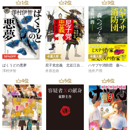
1
位
2
位
3
位
50%OFF
今週入荷
今週入荷
ばくうどの悪夢
尼子党忠義 北近江合戦心得〈八〉
ハヤブサ消防団 森へつづく道
澤村伊智
井原忠政
池井戸潤
4
位
5
位
6
位