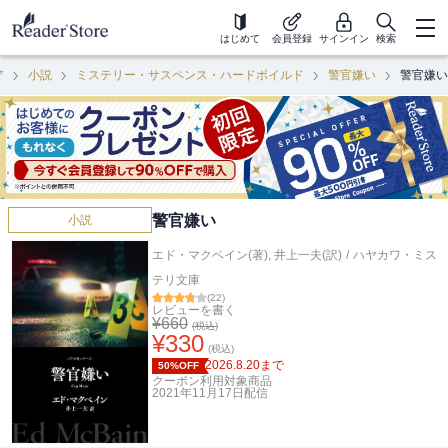
はじめて
会員登録
サインイン
検索
ア
小説
ミステリー・サスペンス・ハードボイルド
警官嫌い
警官嫌い
警官嫌い
小説
エド・マクベイン(著)
,
井上一夫(訳)
/
ハヤカワ・ミス
テリ文庫
(
22
)
レビューを書く
¥
660
(税込)
¥
330
(税込)
2026.8.20
まで
50%OFF
クーポン利用対象商品
2021年11月17日
配信