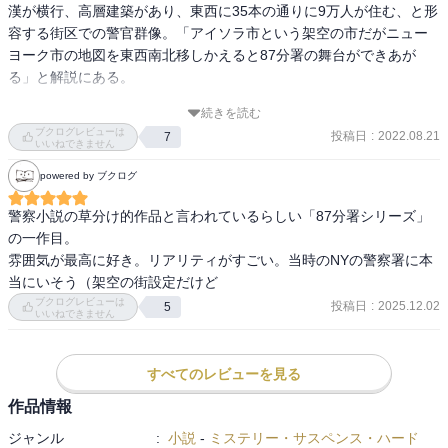
漢が横行、高層建築があり、東西に35本の通りに9万人が住む、と形
容する街区での警官群像。「アイソラ市という架空の市だがニュー
ヨーク市の地図を東西南北移しかえると87分署の舞台ができあが
る」と解説にある。

続きを読む
主人公は２級刑事のスティーブ・キャレラ。事件は相次ぐ警官殺
ブクログレビューは
投稿日
:
2022.08.21
7
し。殺される警官、調べる警官、それぞれの家庭や行動が並行して
いいねできません
語られる。警官たちは大きな街の中で点のように動く。そして８７
powered by ブクログ
分署の街そのものも生き物のようで、人々を含有する。それがおも
しろいところか。

警察小説の草分け的作品と言われているらしい「87分署シリーズ」
の一作目。

聞き取りすると街の人は概ね警官ぎらい、しかし一番嫌っていたの
雰囲気が最高に好き。リアリティがすごい。当時のNYの警察署に本
は？　というところがミソ。でもちょっと安易でわりとよくあるこ
当にいそう（架空の街設定だけど
とだよね、という気がしないでもない。

ブクログレビューは
投稿日
:
2025.12.02
5
いいねできません
キャレラ警部はこの第１作で、ひとめぼれした女性テディがいて、
テディをとても好きなのだ、というのがストレートに伝わってくる
すべてのレビューを見る
ところは好感が持てた。

作品情報
87分署シリーズの第１作　1956年発表

ジャンル
:
小説
-
ミステリー・サスペンス・ハード