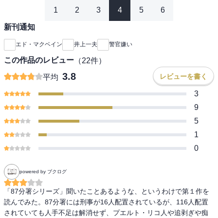
1
2
3
4
5
6
新刊通知
エド・マクベイン
井上一夫
警官嫌い
この作品のレビュー
（
22
件）
3.8
レビューを書く
平均
3
9
5
1
0
powered by ブクログ
「87分署シリーズ」聞いたことあるような、というわけで第１作を
読んでみた。87分署には刑事が16人配置されているが、116人配置
されていても人手不足は解消せず、プエルト・リコ人や追剥ぎや痴