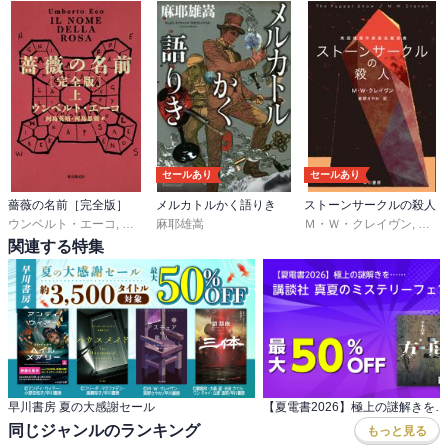
セールあり
セールあり
薔薇の名前［完全版］
メルカトルかく語りき
ストーンサークルの殺人
ウンベルト・エーコ
,
河島英昭
麻耶雄嵩
,
河島思朗
Ｍ・Ｗ・クレイヴン
,
東野
関連する特集
早川書房 夏の大感謝セール
同じジャンルのランキング
もっと見る