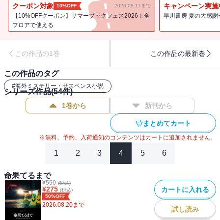
クーポン対象
キャンペーン実施
10%OFF
2026.08.11まで
【10%OFFクーポン】サマーブックフェス2026！全
早川書房 夏の大感謝
フロアで使える
この作品の1巻
この作品の最新巻
この作品のタグ
#
海外ミステリー・サスペンス小説
シリーズ作品(
54
件)
1巻から
新刊から
まとめてカート
※無料、予約、入荷通知のコンテンツはカートに追加されません。
1
2
3
4
5
6
命果てるまで
¥
550
(税込)
¥
275
カートに入れる
(税込)
50%OFF
2026.08.20
まで
試し読み