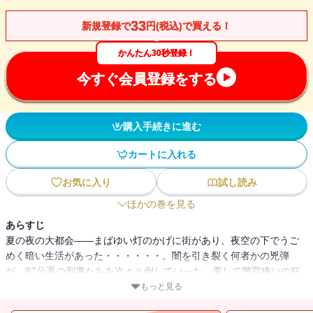
33
新規登録で
円(税込)で買える！
かんたん30秒登録！
今すぐ会員登録をする
購入手続きに進む
カートに入れる
お気に入り
試し読み
ほかの巻を見る
あらすじ
夏の夜の大都会――まばゆい灯のかげに街があり、夜空の下でうご
めく暗い生活があった・・・・・・。闇を引き裂く何者かの兇弾
が、87分署の刑事たちを次々と倒していった。果して警官嫌いの狂
人のなせる業か？ 同僚刑事たちの胸は憤激で燃え上った。探偵小
もっと見る
説に新生面を開いたシリーズ第一作！