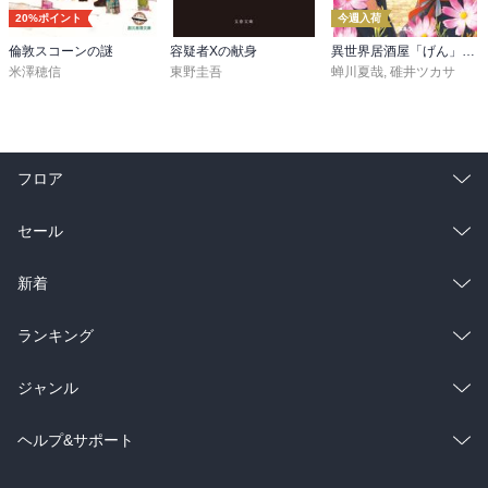
20%ポイント
今週入荷
倫敦スコーンの謎
容疑者Xの献身
異世界居酒屋「げん」三杯目
米澤穂信
東野圭吾
蝉川夏哉
,
碓井ツカサ
フロア
総合
コミック
セール
ラノベ
小説
総合
コミック
新着
雑誌・グラビア
ビジネス・実用
ラノベ
小説
総合
コミック
ランキング
BL・TL
雑誌・グラビア
ビジネス・実用
ラノベ
小説
総合
コミック
ジャンル
BL・TL
雑誌・グラビア
ビジネス・実用
ラノベ
小説
コミック
男性コミック
ヘルプ&サポート
BL・TL
雑誌・グラビア
ビジネス・実用