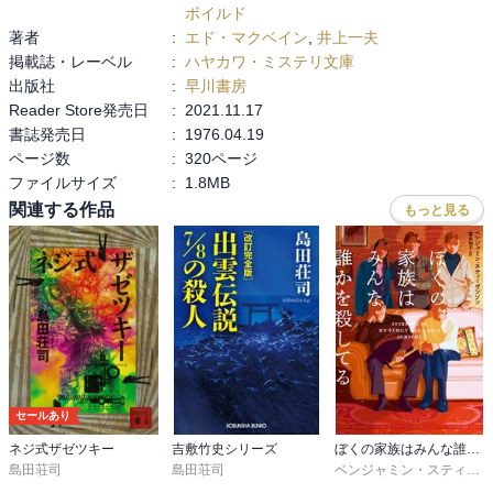
最後は　第56作「最後の旋律」2005発表

ボイルド
著者
:
エド・マクベイン
,
井上一夫
エド・マクベイン：1926-2005　ニューヨーク、イーストハーレム
掲載誌・レーベル
:
ハヤカワ・ミステリ文庫
生まれ。

出版社
:
早川書房
映画「暴力教室」1955　の原作者でもある（エヴァン・ハンター名
Reader Store発売日
:
2021.11.17
義）

書誌発売日
:
1976.04.19
ページ数
:
320ページ
1956発表

ファイルサイズ
:
1.8MB
1976.4.30発行　1992.11.30第20刷　図書館
関連する作品
もっと見る
セールあり
ネジ式ザゼツキー
吉敷竹史シリーズ
ぼくの家族はみんな誰かを殺してる
島田荘司
島田荘司
ベンジャミン・スティーヴンソン