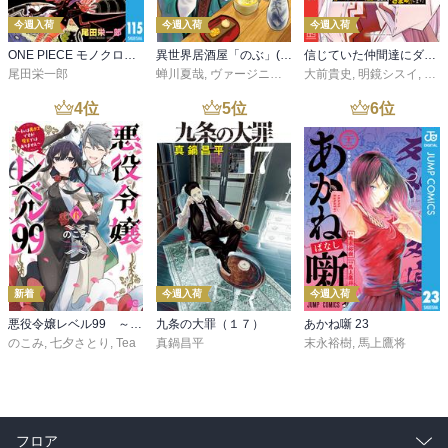
今週入荷
今週入荷
今週入荷
ONE PIECE モノクロ版 115
異世界居酒屋「のぶ」(22)
信じていた仲間達にダンジョン奥地で殺されかけたがギフト『無限ガチャ』でレベル９９９９の仲間達を手に入れて元パーティーメンバーと世界に復讐＆『ざまぁ！』します！（２３）
尾田栄一郎
蝉川夏哉
,
ヴァージニア二等兵
大前貴史
,
転
,
明鏡シスイ
,
ｔｅ
4
位
5
位
6
位
新着
今週入荷
今週入荷
悪役令嬢レベル99 ～私は裏ボスですが魔王ではありません～ その６
九条の大罪（１７）
あかね噺 23
のこみ
,
七夕さとり
,
Tea
真鍋昌平
末永裕樹
,
馬上鷹将
フロア