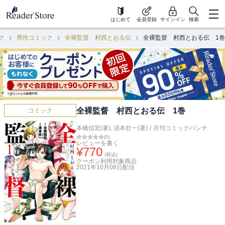
はじめて
会員登録
サインイン
検索
ク
男性コミック
全裸監督 村西とおる伝
全裸監督 村西とおる伝 1巻
全裸監督 村西とおる伝 1巻
コミック
本橋信宏(著)
,
須本壮一(著)
/
月刊コミックバンチ
(
0
)
レビューを書く
¥
770
(税込)
クーポン利用対象商品
2021年10月08日
配信