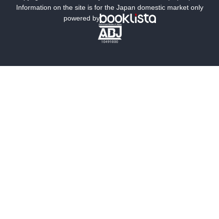
ミステリー
SF
Information on the site is for the Japan domestic market only
powered by
歴史・時代小説
文学
雑誌
グラビア写真集
ボーイズラブ
ティーンズラブ
人文・思想・歴史
社会・政治・法律
ビジネス・経済
サイエンス・テクノロジー
コンピュータ・情報
くらし・家庭
料理・酒
ファッション・美容・ダイエット
ホビー&カルチャー
スポーツ・アウトドア
地図・ガイド
エンターテイメント