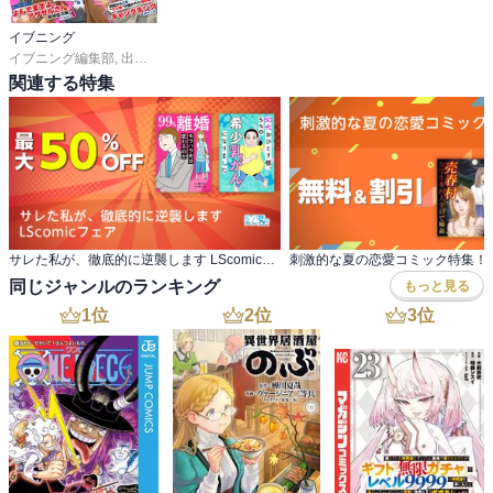
イブニング
イブニング編集部
,
出端祐大
,
天樹征丸
,
さとうふみや
,
天樹征丸
,
さとうふみや
,
佐
関連する特集
サレた私が、徹底的に逆襲します LScomicフェア
刺激的な夏の恋愛コミック特集！
同じジャンルのランキング
もっと見る
1
位
2
位
3
位