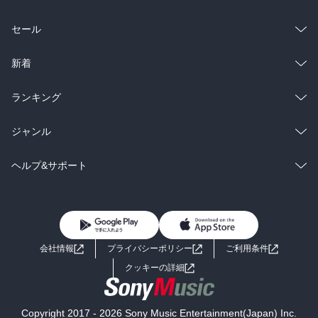
総合
コミック
セール
ラノベ
小説
総合
コミック
新着
雑誌・グラビア
ビジネス・実用
ラノベ
小説
総合
コミック
ランキング
BL・TL
雑誌・グラビア
ビジネス・実用
ラノベ
小説
総合
コミック
ジャンル
BL・TL
雑誌・グラビア
ビジネス・実用
ラノベ
小説
コミック
男性コミック
ヘルプ&サポート
BL・TL
雑誌・グラビア
ビジネス・実用
女性コミック
コミック誌
初めての方へ
ヘルプ
BL・TL
ライトノベル
男子向けラノベ
よくあるご質問
お問い合わせ
会社情報
プライバシーポリシー
ご利用条件
女子向けラノベ
小説
利用規約
クッキーの詳細
国内小説
海外小説
Copyright 2017 - 2026 Sony Music Entertainment(Japan) Inc.