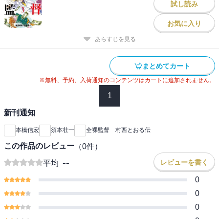
試し読み
お気に入り
あらすじを見る
まとめてカート
※無料、予約、入荷通知のコンテンツはカートに追加されません。
1
新刊通知
本橋信宏
須本壮一
全裸監督 村西とおる伝
この作品のレビュー
（
0
件）
--
レビューを書く
平均
0
0
0