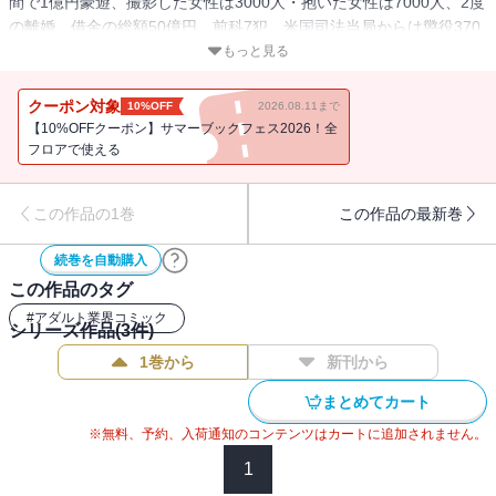
間で1億円豪遊、撮影した女性は3000人・抱いた女性は7000人、2度
の離婚、借金の総額50億円、前科7犯、米国司法当局からは懲役370
年を求刑――この男は実在する！！ Netflixドラマ化でも大評判！伝
もっと見る
説のAV監督村西とおるの半生を描いたベストセラーがついに漫画
化！ 電子コミックの読者への特典として、ナイス（！）なページ
クーポン対象
10%OFF
2026.08.11まで
が美麗カラーになって増量収録！
【10%OFFクーポン】サマーブックフェス2026！全
フロアで使える
この作品の1巻
この作品の最新巻
続巻を自動購入
この作品のタグ
#
アダルト業界コミック
シリーズ作品(
3
件)
1巻から
新刊から
まとめてカート
※無料、予約、入荷通知のコンテンツはカートに追加されません。
1