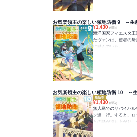
海に棲む魔獣をものと
ば一大事ということで
海にテンションのあが
お気楽領主の楽しい領地防衛 9 ～
ンは、魔獣の襲撃にも
¥
1,430
(税込)
った。
海洋国家フィエスタ王
トリブートに到着した
たヴァンは、使者の帰
船のある海岸線へと向
に励んでいた。
同だが、船の責任者ト
そこへやってきたのは
は念願の海の幸を前に
ッタ王国との戦でミス
追放された幼い転生貴
の訴状を届けに連絡役
海で船造りの第８幕！
ィエスタの使者の元へ
トは、ますます成長し
た。
お気楽領主の楽しい領地防衛 10 ～
そんなヴァンは、新た
最新巻
い、苦労を重ねつつ試
¥
1,430
(税込)
初航海を迎えると、陸
無人島でのサバイバル
るはずが、まさかの大
ン達一行。すると、ロ
まう。そしてヴァンと
との話が持ち上がり、
投げ出されてしまい─
とを決める。海で活躍
お気楽領地運営ファン
カムシンも表彰するこ