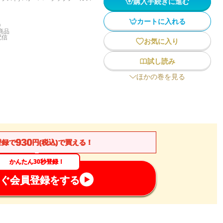
購入手続きに進む
カートに入れる
)
商品
配信
お気に入り
試し読み
ほかの巻を見る
930
登録で
円(税込)で買える！
かんたん30秒登録！
ぐ会員登録をする