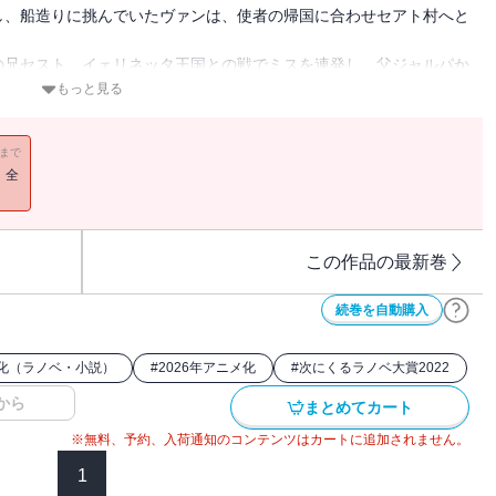
し、船造りに挑んでいたヴァンは、使者の帰国に合わせセアト村へと
の兄セスト。イェリネッタ王国との戦でミスを連発し、父ジャルパか
してやってきたのだった。再び現れたフィエスタの使者の元へ向かう
もっと見る
ますます成長しているヴァンを前に、驚きを隠せないでいた。
船を見学させてもらい、苦労を重ねつつ試作船を完成させることに成
11まで
見える近距離だけの航海で安全に終わるはずが、まさかの大型魔獣と
！全
してヴァンとアルテ、ティルとパナメラの四人は海へと投げ出されて
人島で釣りに狩猟と、楽しい？サバイバル生活開幕！
この作品の最新巻
続巻を自動購入
メ化（ラノベ・小説）
#
2026年アニメ化
#
次にくるラノベ大賞2022
から
まとめてカート
※無料、予約、入荷通知のコンテンツはカートに追加されません。
1