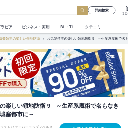
詳細検索
はじ
グラビア
ビジネス
・実用
BL・TL
タテヨミ
気楽領主の楽しい領地防衛
お気楽領主の楽しい領地防衛 9 ～生産系魔術で名
の楽しい領地防衛 9 ～生産系魔術で名もなき
城塞都市に～
イラスト)
/
オーバーラップノベルス