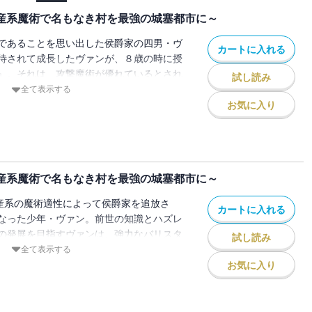
生産系魔術で名もなき村を最強の城塞都市に～
であることを思い出した侯爵家の四男・ヴ
カートに入れる
待されて成長したヴァンが、８歳の時に授
』。それは、攻撃魔術が優れているとされ
試し読み
”のハズレ適性だった。貴族には相応しくな
全て表示する
ヴァンは、専属メイドのティルをはじめ、
お気に入り
境の村の領主として追放されてしまう。そ
特産品もない、存亡の危機に瀕した寂れた
目の当たりにしたヴァンは、前世の知識
る生産魔術で村を発展させ、楽しく暮らして
生産系魔術で名もなき村を最強の城塞都市に～
冒険者の装備を整え、家を建てるだけに留
造り、さらには防衛用バリスタを配備!?
生産系の魔術適性によって侯爵家を追放さ
カートに入れる
やがて巨大都市へと変貌していく――！追
なった少年・ヴァン。前世の知識とハズレ
による、お気楽領地運営ファンタジー、開
の発展を目指すヴァンは、強力なバリスタ
試し読み
討伐に成功した。わずか８歳にもかかわら
全て表示する
を大きく発展させ、さらにはドラゴンの討
お気に入り
代未聞の功績を、ヴァンと同盟関係にある
報告し、叙爵を進言したことで事態は動き
興味を示した国王が、予告もなく来村し