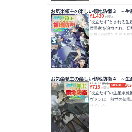
――!?さらに、村の
お気楽領主の楽しい領地防衛 3 ～
よって多くの冒険者が
¥
1,430
(税込)
ンは大忙しに!?そん
“役立たず”とされる
れる。それは、隣国・
侯爵家を追放され、辺
いうもので――!?追
前世の知識と生産系魔
営ファンタジー、第２
そんな中、隣国・イェ
いた侵攻により、村の
う。
都市を奪還するため、
強の兵器を配備して、
しかし、イェリネッタ
お気楽領主の楽しい領地防衛 4 ～
留まらない。軍の不在
¥
1,430
(税込)
50%OFF
202
ット伯爵領にも軍を差
¥
715
(税込)
“役立たず”の生産系
危機を知ったアルテは
ヴァンは、前世の知識
めて――!?
せていた。
追放された幼い転生貴
一方、婚約者であるア
第３幕！
らの故郷に差し向けら
成功。ヴァンの村へと
ト伯爵との関係も改善