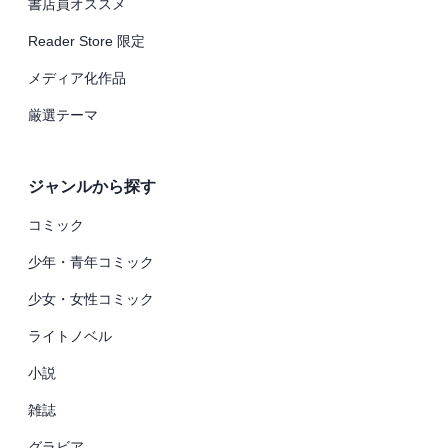
書店員オススメ
Reader Store 限定
メディア化作品
厳選テーマ
ジャンルから探す
コミック
少年・青年コミック
少女・女性コミック
ライトノベル
小説
雑誌
グラビア