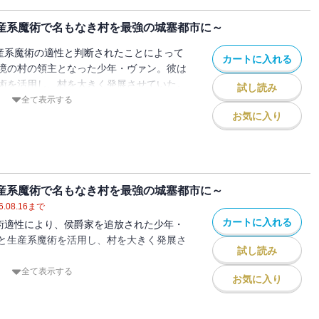
近くで未踏のダンジョンが発見されたことに
生産系魔術で名もなき村を最強の城塞都市に～
訪れ、村は活気に溢れていた！一方、ヴァ
な中、ヴァンの元へ不穏な知らせがもたらさ
生産系魔術の適性と判断されたことによって
カートに入れる
イェリネッタ王国が戦争を仕掛けてくると
境の村の領主となった少年・ヴァン。彼は
放された幼い転生貴族による、お気楽領地運
術を活用し、村を大きく発展させていた。
試し読み
幕！
リネッタ王国のワイバーンや黒色火薬を用
全て表示する
近郊の城塞都市スクデットが陥落してしま
お気に入り
国王自らが指揮を執り、ヴァンお手製の最
万全の布陣で挑む――！
王国軍の侵攻は城塞都市スクデットのみに
生産系魔術で名もなき村を最強の城塞都市に～
を狙い、アルテの故郷であるフェルディナ
6.08.16
まで
し向けていた・・・・・・。
カートに入れる
魔術適性により、侯爵家を追放された少年・
、忌み嫌われる傀儡の魔術で戦う覚悟を決
と生産系魔術を活用し、村を大きく発展さ
試し読み
族による、お気楽領地運営ファンタジー、
ルテは忌み嫌われる傀儡の魔術により、自
全て表示する
お気に入り
れたイェリネッタ王国の軍を退けることに
帰還を果たし、父親であるフェルディナッ
の兆しを見せていた。