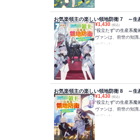
国軍相手に熾烈な防衛
前の状況に陥っていた
お気楽領主の楽しい領地防衛 7 ～
窮地に駆け付けたヴァ
¥
1,430
(税込)
センテナの守りを確か
“役立たず”の生産系
ェンタドール）で二足
ヴァンは、前世の知識
しかし、同行していた
せていた。
作戦を提案してきて――
イェリネッタ王国とシ
追放された幼い転生貴
へと戻ったヴァンは、
第６幕！
などを手に入れるため
に伝えていた。しかし
いで得た領土の半分と
一方、軍功三位のパナ
お気楽領主の楽しい領地防衛 8 ～
自領の都市を『城塞都
¥
1,430
(税込)
敵国であった城塞都市
“役立たず”の生産系
を始めるのだが──。
ヴァンは、前世の知識
れ、魔術を使った都市
せていた。
追放された幼い転生貴
そんなヴァンがギルド
第７幕！
いたのは、スクーデリ
うもので──。