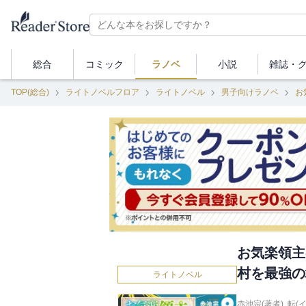
総合
コミック
ラノベ
小説
雑誌・
TOP(総合)
ライトノベルフロア
ライトノベル
男子向けラノベ
お
お気楽領主
村を最強の
ライトノベル
赤池宗(著者)
,
転(