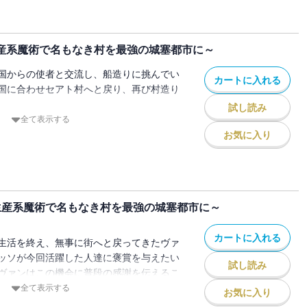
もせず大陸間を横断する船が現れたとなれ
、急ぎ船のもとに向かうヴァンたち。船や
るティル、アルテにカムシン。一方のヴァ
生産系魔術で名もなき村を最強の城塞都市に～
耐えられるであろう船の構造に興味津々だ
国からの使者と交流し、船造りに挑んでい
カートに入れる
一行は侯爵への謁見をすませると、早速、
国に合わせセアト村へと戻り、再び村造り
かうことに。沿岸に浮かぶ船に興奮する一
試し読み
ランとの面会は翌日となると、ヴァンたち
久々の再会となる実の兄セスト。イェリネ
全て表示する
大宴会となってしまい!?
を連発し、父ジャルパから叱責され、陛下
お気に入り
族による、お気楽領地運営ファンタジー、
としてやってきたのだった。再び現れたフ
向かうヴァンに同行することになったセス
ているヴァンを前に、驚きを隠せないでい
生産系魔術で名もなき村を最強の城塞都市に～
にやってきた大型帆船を見学させてもら
作船を完成させることに成功。記念すべき
カートに入れる
地の見える近距離だけの航海で安全に終わ
生活を終え、無事に街へと戻ってきたヴァ
型魔獣と遭遇し、予想外の襲撃を受けてし
ッソが今回活躍した人達に褒賞を与えたい
試し読み
アルテ、ティルとパナメラの四人は海へと
ヴァンはこの機会に普段の感謝を伝えるこ
─。
したディー達のほかに、アルテやティル、
全て表示する
お気に入り
タジー第９巻は、無人島で釣りに狩猟と、
とになり──。