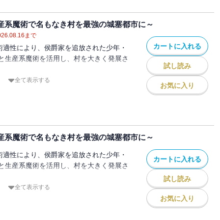
日常を送ったのもつかの間。ヴァンは国王
ネッタ王国との戦争に招集されてしまう。
生産系魔術で名もなき村を最強の城塞都市に～
は、生産魔術を活用した進軍の助けとなる
026.08.16
まで
、戦地のど真ん中に即座に砦を築くことで
カートに入れる
魔術適性により、侯爵家を追放された少年・
と生産系魔術を活用し、村を大きく発展さ
疎ましく思った国内の貴族が暗躍を始め
試し読み
築いた拠点が強固すぎて、襲撃すら叶わず
で操る中央大陸。ヴァンは、まだ見ぬ豊か
全て表示する
お気に入り
う大陸との交易路の開拓を目標に、まずは
族による、お気楽領地運営ファンタジー、
ッタ王国の打倒を目指す。
ァンは生産系魔術で戦地のど真ん中に砦を
国との戦いを勝利に導いた。
は激しい攻勢によってボロボロ
生産系魔術で名もなき村を最強の城塞都市に～
リネッタ王国の再びの侵攻を警戒したヴァ
魔術適性により、侯爵家を追放された少年・
へと大改築することに！
カートに入れる
と生産系魔術を活用し、村を大きく発展さ
を必要としていたヴァンのもとへ、兄であ
の長男・ムルシアが“追放された”と訪ねて
試し読み
盟関係にあるシェルビア連合国。商人から
全て表示する
そんなシェルビア連合国の怪しい動きを察
お気に入り
族による、お気楽領地運営ファンタジー、
にある要塞センテナへと向かう。
父・ジャルパの率いる軍がシェルビア連合