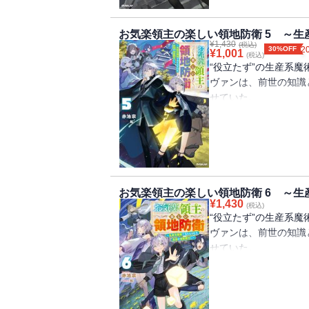
２人がのんびりとした
によって、再びイェリ
お気楽領主の楽しい領地防衛 5 ～
¥
1,430
ヴァンが命じられたの
(税込)
30%OFF
2
¥
1,001
(税込)
仮拠点の設営。そして
“役立たず”の生産系
――!?
ヴァンは、前世の知識
そんなヴァンの活躍を
せていた。
る。しかし、ヴァンの
イェリネッタ王国を裏
――!?
な食材を有するであろ
追放された幼い転生貴
玄関口であるイェリネ
第４幕！
その第一歩として、ヴ
築き、イェリネッタ王
しかし、せっかくの砦
お気楽領主の楽しい領地防衛 6 ～
¥
1,430
に・・・・・・。イェ
(税込)
“役立たず”の生産系
ンは、砦を日本風の城
ヴァンは、前世の知識
そんな折、お城の城主
せていた。
るフェルティオ侯爵家
イェリネッタ王国と同
きて――？
もたらされた情報で、
追放された幼い転生貴
知したヴァンは、国境
第５幕！
そこでは、侯爵である