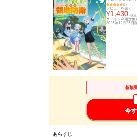
(
1
)
レビューを書く
¥
1,430
(税込
クーポン利用対象
2025年12月25日
新規
今す
あらすじ