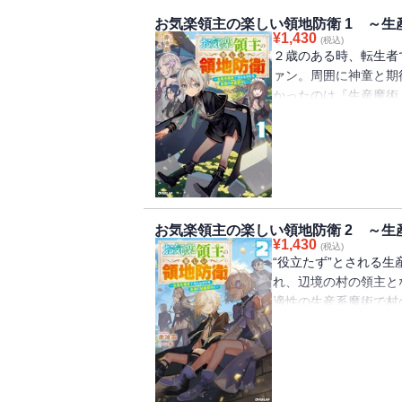
お気楽領主の楽しい領地防衛 1 ～
¥
1,430
(税込)
２歳のある時、転生者
ァン。周囲に神童と期
かったのは『生産魔術
る世界で、“役立たず
いと父親に失望された
僅か数名で名もなき辺
こは、人口百人ほどで
村だった――。現状を
と“役立たず”とされ
お気楽領主の楽しい領地防衛 2 ～
いくことを決意する。
¥
1,430
(税込)
まらず、巨大な城壁を
“役立たず”とされる
名もなき辺境の村は、
れ、辺境の村の領主と
放された幼い転生貴族
適性の生産系魔術で村
幕！
を生み出し、緑森竜の
ず、短期間で寂れた村
伐をも成す。そんな前
パナメラ子爵が国王へ
出す。ヴァンへ大いに