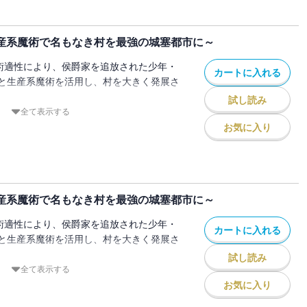
戦を繰り広げていたものの、要塞は陥落寸
。
生産系魔術で名もなき村を最強の城塞都市に～
ンたちは、ハズレ適性の生産系魔術で要塞
なものとし、アルテの一対の銀騎士（アヴ
魔術適性により、侯爵家を追放された少年・
カートに入れる
飛竜（ワイバーン）を討ち――。
と生産系魔術を活用し、村を大きく発展さ
パナメラはそれだけでは飽き足らず、反攻
試し読み
!?
ェルビア連合国との戦争に勝利しセアト村
全て表示する
族による、お気楽領地運営ファンタジー、
戦争での活躍でもし軍功を得たら、嗜好品
お気に入り
中央大陸との貿易の優先権が欲しいと陛下
、伝えられた褒賞は子爵の地位に今回の戦
いう想像以上のものだった。
メラは伯爵となり念願の領地を手に入れ、
生産系魔術で名もなき村を最強の城塞都市に～
市カイエン』と名付けていた。先の戦いで
とその住民たちを相手に新領主として統治
魔術適性により、侯爵家を追放された少年・
カートに入れる
そんな折に、ヴァンたちがカイエンを訪
と生産系魔術を活用し、村を大きく発展さ
の大改修をすることになり──！
試し読み
族による、お気楽領地運営ファンタジー、
の関係者から受け取った書簡に記載されて
全て表示する
ア王国の沿岸部に海を渡る船が現れたとい
お気に入り