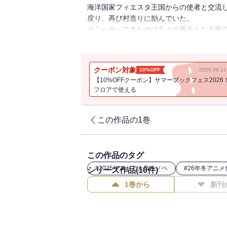
海洋国家フィエスタ王国からの使者と交流
戻り、再び村造りに励んでいた。
そこへやってきたのは久々の再会となる実
ら叱責され、陛下の訴状を届けに連絡役と
ヴァンに同行することになったセストは、
そんなヴァンは、新たにやってきた大型帆
クーポン対象
10%OFF
2026.08.
功。記念すべき初航海を迎えると、陸地の
【10%OFFクーポン】サマーブックフェス2026
遭遇し、予想外の襲撃を受けてしまう。そ
フロアで使える
しまい──。
お気楽領地運営ファンタジー第９巻は、無
この作品の1巻
この作品のタグ
#
2025年ストア人気ラノベ
#
26年冬アニ
シリーズ作品(
10
件)
1巻から
新刊