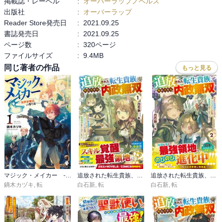
掲載誌・レーベル
:
オーバーラップノベルス
出版社
:
オーバーラップ
Reader Store発売日
:
2021.09.25
書誌発売日
:
2021.09.25
ページ数
:
320ページ
ファイルサイズ
:
9.4MB
同じ著者の作品
もっと見る
マジック・メイカー ‐異世界魔法の作り方‐
追放された転生貴族、外れスキルで内政無双1～気ままに領地運営するはずが、スキル『ガチャ』のお陰で最強領地を作り上げてしまった～
追放された転生貴族、外れスキルで内政無双2～気ままに領地運営するはずが、スキル『ガチャ』のお陰で最強領地を作り上げてしまった～【電子限定SS付き】
鏑木カヅキ
,
転
白石新
,
転
白石新
,
転