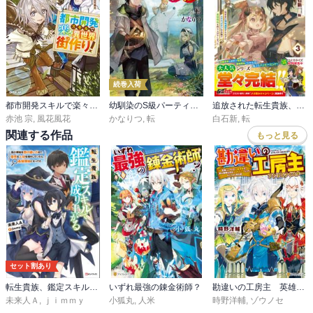
続巻入荷
都市開発スキルで楽々異世界街作り！
幼馴染のS級パーティーから追放された聖獣使い。万能支援魔法と仲間を増やして最強へ！
追放された転生貴族、外れスキルで内政無双3～気ままに領地運営するはずが、スキル『ガチャ』のお陰で最強領地を作り上げてしまった～【電子限定SS付き】
赤池 宗
,
風花風花
かなりつ
,
転
白石新
,
転
関連する作品
もっと見る
セット割あり
転生貴族、鑑定スキルで成り上がる
いずれ最強の錬金術師？
勘違いの工房主 英雄パーティの元雑用係が、実は戦闘以外がSSSランクだったというよくある話
未来人Ａ
,
ｊｉｍｍｙ
小狐丸
,
人米
時野洋輔
,
ゾウノセ