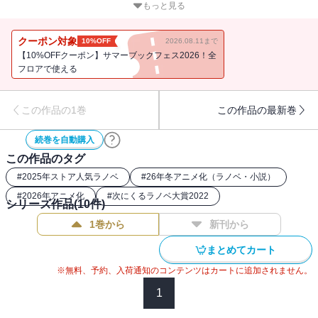
で、“役立たず”のハズレ適性だった。貴族には相応しくないと父親に
もっと見る
失望されたヴァンは、専属メイドのティルをはじめ、僅か数名で名
もなき辺境の村の領主として追放されてしまう。そこは、人口百人
クーポン対象
10%OFF
2026.08.11まで
ほどで特産品もない、存亡の危機に瀕した寂れた村だった――。現
【10%OFFクーポン】サマーブックフェス2026！全
状を目の当たりにしたヴァンは、前世の知識と“役立たず”とされる生
フロアで使える
産魔術で村を発展させ、楽しく暮らしていくことを決意する。冒険
者の装備を整え、家を建てるだけに留まらず、巨大な城壁を造り、
この作品の1巻
この作品の最新巻
さらには防衛用バリスタを配備!? 名もなき辺境の村は、やがて巨大
都市へと変貌していく――！追放された幼い転生貴族による、お気
続巻を自動購入
楽領地運営ファンタジー、開幕！
この作品のタグ
#
2025年ストア人気ラノベ
#
26年冬アニメ化（ラノベ・小説）
#
2026年アニメ化
#
次にくるラノベ大賞2022
シリーズ作品(
10
件)
1巻から
新刊から
まとめてカート
※無料、予約、入荷通知のコンテンツはカートに追加されません。
1