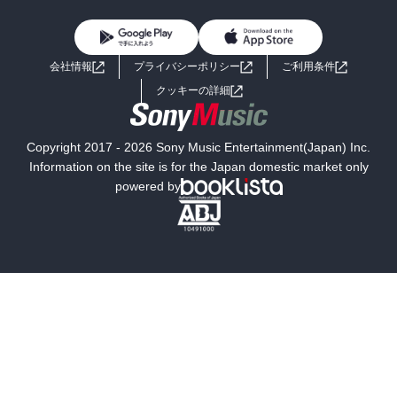
雑誌・グラビア
ビジネス・実用
女性コミック
コミック誌
初めての方へ
ヘルプ
BL・TL
ライトノベル
男子向けラノベ
よくあるご質問
お問い合わせ
会社情報
プライバシーポリシー
ご利用条件
女子向けラノベ
小説
利用規約
クッキーの詳細
国内小説
海外小説
Copyright 2017 - 2026 Sony Music Entertainment(Japan) Inc.
ミステリー
SF
Information on the site is for the Japan domestic market only
powered by
歴史・時代小説
文学
雑誌
グラビア写真集
ボーイズラブ
ティーンズラブ
人文・思想・歴史
社会・政治・法律
ビジネス・経済
サイエンス・テクノロジー