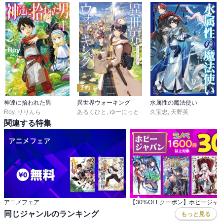
予約
神達に拾われた男
異世界ウォーキング
水属性の魔法使い
Roy
,
りりんら
あるくひと
,
ゆーにっと
久宝忠
,
天野英
関連する特集
アニメフェア
同じジャンルのランキング
もっと見る