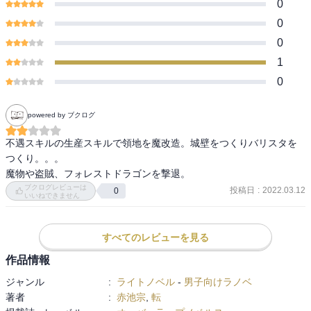
0
0
0
1
0
powered by ブクログ
不遇スキルの生産スキルで領地を魔改造。城壁をつくりバリスタを
つくり。。。

魔物や盗賊、フォレストドラゴンを撃退。
ブクログレビューは
投稿日
:
2022.03.12
0
いいねできません
すべてのレビューを見る
作品情報
ジャンル
:
ライトノベル
-
男子向けラノベ
著者
:
赤池宗
,
転