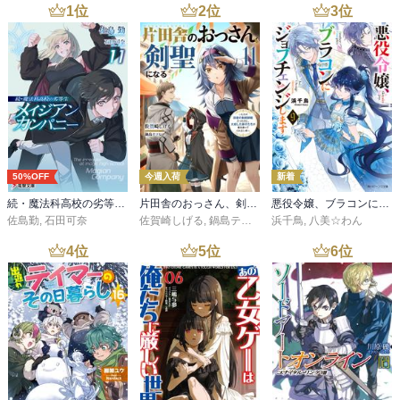
1
位
2
位
3
位
50%OFF
今週入荷
新着
続・魔法科高校の劣等生 メイジアン・カンパニー(11)
片田舎のおっさん、剣聖になる 11 ～ただの田舎の剣術師範だったのに、大成した弟子たちが俺を放ってくれない件～
悪役令嬢、ブラコンにジョブチェンジします９【電子特典付き】
佐島勤
,
石田可奈
佐賀崎しげる
,
鍋島テツヒロ
浜千鳥
,
八美☆わん
4
位
5
位
6
位