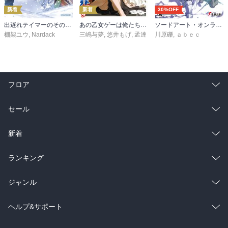
新着
新着
30%OFF
出遅れテイマーのその日暮らし 16
あの乙女ゲーは俺たちに厳しい世界です 6
ソードアート・オンライン29 ユナイタル・リングVIII
棚架ユウ
,
Nardack
三嶋与夢
,
悠井もげ
,
孟達
川原礫
,
ａｂｅｃ
フロア
総合
コミック
セール
ラノベ
小説
総合
コミック
新着
雑誌・グラビア
ビジネス・実用
ラノベ
小説
総合
コミック
ランキング
BL・TL
雑誌・グラビア
ビジネス・実用
ラノベ
小説
総合
コミック
ジャンル
BL・TL
雑誌・グラビア
ビジネス・実用
ラノベ
小説
コミック
男性コミック
ヘルプ&サポート
BL・TL