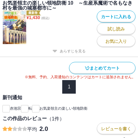
お気楽領主の楽しい領地防衛 10 ～生産系魔術で名もなき
村を最強の城塞都市に～
最新巻
カートに入れる
¥
1,430
(税込)
試し読み
お気に入り
あらすじを見る
まとめてカート
※無料、予約、入荷通知のコンテンツはカートに追加されません。
1
新刊通知
赤池宗
転
お気楽領主の楽しい領地防衛
この作品のレビュー
（
1
件）
2.0
レビューを書く
平均