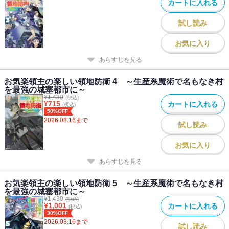
カートに入れる
試し読み
お気に入り
あらすじを見る
お気楽領主の楽しい領地防衛 4 ～生産系魔術で名もなき村
を最強の城塞都市に～
¥
1,430
(税込)
¥
715
カートに入れる
(税込)
50%OFF
2026.08.16
まで
試し読み
お気に入り
あらすじを見る
お気楽領主の楽しい領地防衛 5 ～生産系魔術で名もなき村
を最強の城塞都市に～
¥
1,430
(税込)
¥
1,001
カートに入れる
(税込)
30%OFF
2026.08.16
まで
試し読み