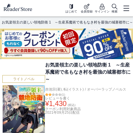
はじめて
会員登録
サインイン
検索
お気楽領主の楽しい領地防衛 1 ～生産系魔術で名もなき村を最強の城塞都市に～
お気楽領主の楽しい領地防衛 1 ～生産
系魔術で名もなき村を最強の城塞都市に
～
ライトノベル
赤池宗(著)
,
転(イラスト)
/
オーバーラップノベルス
(
1
)
レビューを書く
¥
1,430
(税込)
クーポン利用対象商品
2021年09月25日
配信