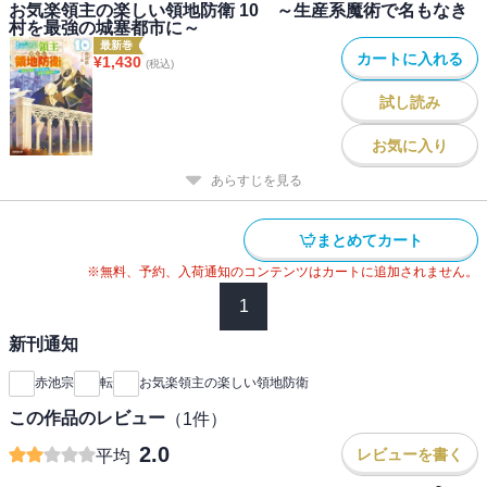
お気楽領主の楽しい領地防衛 10 ～生産系魔術で名もなき
村を最強の城塞都市に～
最新巻
カートに入れる
¥
1,430
(税込)
試し読み
お気に入り
あらすじを見る
まとめてカート
※無料、予約、入荷通知のコンテンツはカートに追加されません。
1
新刊通知
赤池宗
転
お気楽領主の楽しい領地防衛
この作品のレビュー
（
1
件）
2.0
レビューを書く
平均