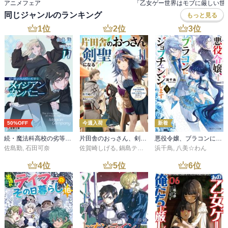
アニメフェア
同じジャンルのランキング
もっと見る
1
位
2
位
3
位
50%OFF
今週入荷
新着
続・魔法科高校の劣等生 メイジアン・カンパニー(11)
片田舎のおっさん、剣聖になる 11 ～ただの田舎の剣術師範だったのに、大成した弟子たちが俺を放ってくれない件～
悪役令嬢、ブラコンにジョブチェンジします９【電子特典付き】
佐島勤
,
石田可奈
佐賀崎しげる
,
鍋島テツヒロ
浜千鳥
,
八美☆わん
4
位
5
位
6
位