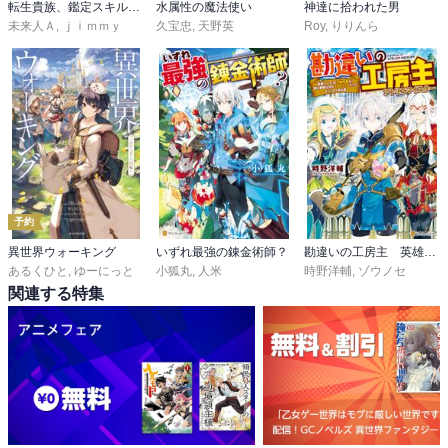
転生貴族、鑑定スキルで成り上がる
水属性の魔法使い
神達に拾われた男
未来人Ａ
,
ｊｉｍｍｙ
久宝忠
,
天野英
Roy
,
りりんら
予約
異世界ウォーキング
いずれ最強の錬金術師？
勘違いの工房主 英雄パーティの元雑用係が、実は戦闘以外がSSSランクだったというよくある話
あるくひと
,
ゆーにっと
小狐丸
,
人米
時野洋輔
,
ゾウノセ
関連する特集