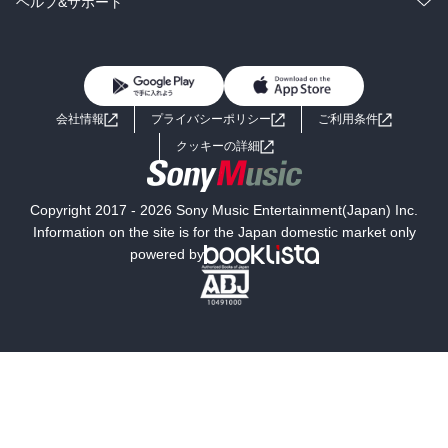
コミック
男性コミック
ヘルプ&サポート
BL・TL
雑誌・グラビア
ビジネス・実用
女性コミック
コミック誌
初めての方へ
ヘルプ
BL・TL
ライトノベル
男子向けラノベ
よくあるご質問
お問い合わせ
会社情報
プライバシーポリシー
ご利用条件
女子向けラノベ
小説
利用規約
クッキーの詳細
国内小説
海外小説
Copyright 2017 - 2026 Sony Music Entertainment(Japan) Inc.
ミステリー
SF
Information on the site is for the Japan domestic market only
powered by
歴史・時代小説
文学
雑誌
グラビア写真集
ボーイズラブ
ティーンズラブ
人文・思想・歴史
社会・政治・法律