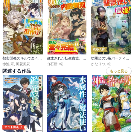
続巻入荷
都市開発スキルで楽々異世界街作り！
追放された転生貴族、外れスキルで内政無双3～気ままに領地運営するはずが、スキル『ガチャ』のお陰で最強領地を作り上げてしまった～【電子限定SS付き】
幼馴染のS級パーティーから追放された聖獣使い。万能支援魔法と仲間を増やして最強へ！
赤池 宗
,
風花風花
白石新
,
転
かなりつ
,
転
関連する作品
もっと見る
セット割あり