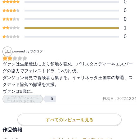
0
0
0
1
0
powered by ブクログ
ヴァンは生産魔法により領地を強化、バリスタとディーやエスパー
ダの協力でフォレストドラゴンの討伐。

ダンジョン発見で冒険者も集まる。イェリネッタ王国軍の撃退、ス
クデッド陥落の撤退を支援。

ヴァンは9歳に。
ブクログレビューは
投稿日
:
2022.12.24
0
いいねできません
すべてのレビューを見る
作品情報