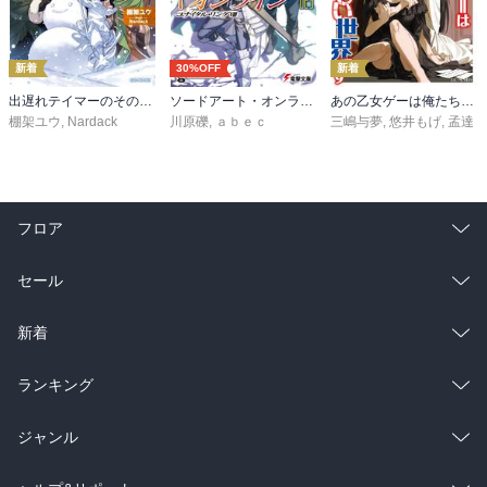
新着
30%OFF
新着
出遅れテイマーのその日暮らし 16
ソードアート・オンライン29 ユナイタル・リングVIII
あの乙女ゲーは俺たちに厳しい世界です 6
棚架ユウ
,
Nardack
川原礫
,
ａｂｅｃ
三嶋与夢
,
悠井もげ
,
孟達
フロア
総合
コミック
セール
ラノベ
小説
総合
コミック
新着
雑誌・グラビア
ビジネス・実用
ラノベ
小説
総合
コミック
ランキング
BL・TL
雑誌・グラビア
ビジネス・実用
ラノベ
小説
総合
コミック
ジャンル
BL・TL
雑誌・グラビア
ビジネス・実用
ラノベ
小説