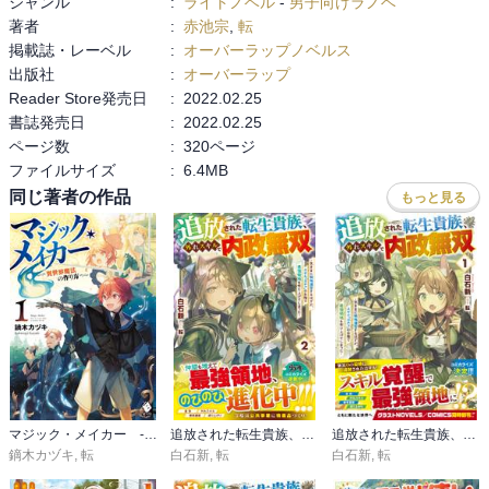
ジャンル
:
ライトノベル
-
男子向けラノベ
著者
:
赤池宗
,
転
掲載誌・レーベル
:
オーバーラップノベルス
出版社
:
オーバーラップ
Reader Store発売日
:
2022.02.25
書誌発売日
:
2022.02.25
ページ数
:
320ページ
ファイルサイズ
:
6.4MB
同じ著者の作品
もっと見る
マジック・メイカー ‐異世界魔法の作り方‐
追放された転生貴族、外れスキルで内政無双2～気ままに領地運営するはずが、スキル『ガチャ』のお陰で最強領地を作り上げてしまった～【電子限定SS付き】
追放された転生貴族、外れスキルで内政無双1～気ままに領地運営するはずが、スキル『ガチャ』のお陰で最強領地を作り上げてしまった～
鏑木カヅキ
,
転
白石新
,
転
白石新
,
転