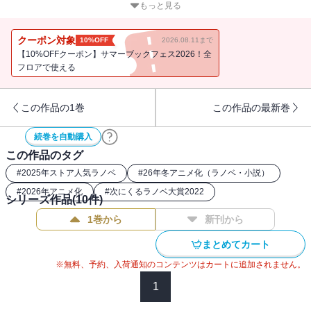
し、緑森竜の討伐に成功した。わずか８歳にもかかわらず、短期間
もっと見る
で寂れた村を大きく発展させ、さらにはドラゴンの討伐をも成す。
そんな前代未聞の功績を、ヴァンと同盟関係にあるパナメラ子爵が
クーポン対象
10%OFF
2026.08.11まで
国王へ報告し、叙爵を進言したことで事態は動き出す。ヴァンへ大
【10%OFFクーポン】サマーブックフェス2026！全
いに興味を示した国王が、予告もなく来村し――!?さらに、村の近く
フロアで使える
で未踏のダンジョンが発見されたことによって多くの冒険者が訪
れ、村は活気に溢れていた！一方、ヴァンは大忙しに!?そんな中、ヴ
この作品の1巻
この作品の最新巻
ァンの元へ不穏な知らせがもたらされる。それは、隣国・イェリネ
ッタ王国が戦争を仕掛けてくるというもので――!?追放された幼い転
続巻を自動購入
生貴族による、お気楽領地運営ファンタジー、第２幕！
この作品のタグ
#
2025年ストア人気ラノベ
#
26年冬アニメ化（ラノベ・小説）
#
2026年アニメ化
#
次にくるラノベ大賞2022
シリーズ作品(
10
件)
1巻から
新刊から
まとめてカート
※無料、予約、入荷通知のコンテンツはカートに追加されません。
1