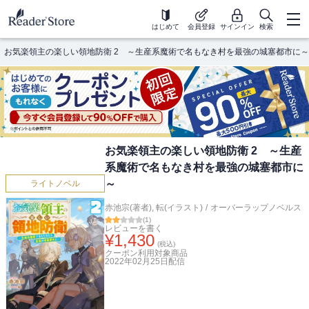
はじめて
会員登録
サインイン
検索
お気楽領主の楽しい領地防衛 2 ～生産系魔術で名もなき村を最強の城塞都市に～
お気楽領主の楽しい領地防衛 2 ～生産
系魔術で名もなき村を最強の城塞都市に
～
ライトノベル
赤池宗(著者)
,
転(イラスト)
/
オーバーラップノベルス
(
1
)
レビューを書く
¥
1,430
(税込)
クーポン利用対象商品
2022年02月25日
配信