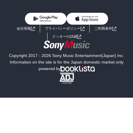
BL・TL
雑誌・グラビア
ビジネス・実用
女性コミック
コミック誌
初めての方へ
ヘルプ
BL・TL
ライトノベル
男子向けラノベ
よくあるご質問
お問い合わせ
会社情報
プライバシーポリシー
ご利用条件
女子向けラノベ
小説
利用規約
クッキーの詳細
国内小説
海外小説
Copyright 2017 - 2026 Sony Music Entertainment(Japan) Inc.
ミステリー
SF
Information on the site is for the Japan domestic market only
powered by
歴史・時代小説
文学
雑誌
グラビア写真集
ボーイズラブ
ティーンズラブ
人文・思想・歴史
社会・政治・法律
ビジネス・経済
サイエンス・テクノロジー