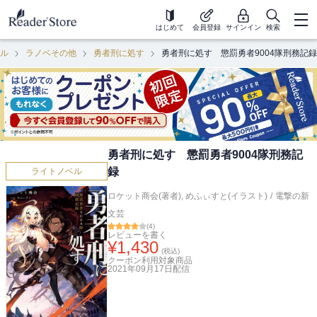
はじめて
会員登録
サインイン
検索
ル
ラノベその他
勇者刑に処す
勇者刑に処す 懲罰勇者9004隊刑務記録
勇者刑に処す 懲罰勇者9004隊刑務記
録
ライトノベル
ロケット商会(著者)
,
めふぃすと(イラスト)
/
電撃の新
文芸
(
4
)
レビューを書く
¥
1,430
(税込)
クーポン利用対象商品
2021年09月17日
配信