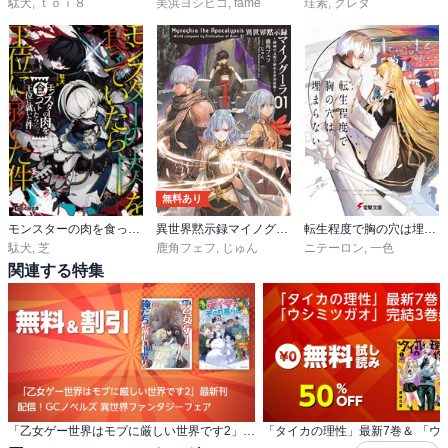
駄犬
,
ｔｏｉ８
美浜ヨシヒコ
,
fame
珪素
,
クレタ
無料あり
モンスターの肉を食っていたら王位に就いた件
異世界黙示録マイノグーラ～破滅の文明で始める世界征服～
転生程度で胸の穴は埋まらない
駄犬
,
芝
鹿角フェフ
,
じゅん
ニテーロン
,
一色
関連する特集
「乙女ゲー世界はモブに厳しい世界です2」最新刊 配信！GCノベルズ 異世界ファンタジーフェア