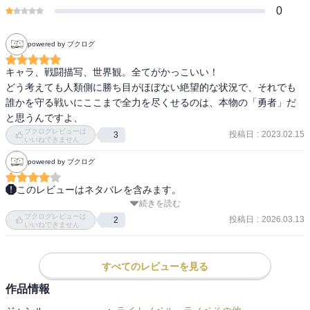
0
powered by ブクログ
キャラ、戦闘描写、世界観。全てがかっこいい！

どう考えても人類側に勝ち目がほぼない絶望的な状況で、それでも
誰かを守る戦いにここまで全力を尽くせるのは、本物の「勇者」だ
と思うんですよ、
ブクログレビューは
投稿日
:
2023.02.15
3
いいねできません
powered by ブクログ
このレビューはネタバレを含みます。
続きを読む
本作を読み進めてまず強く印象に残るのは、「勇者」という言葉に
ブクログレビューは
付与されてきた輝かしいイメージを、あえて反転させたその大胆な
投稿日
:
2026.03.13
2
いいねできません
発想である。罪人に科される刑罰としての「勇者刑」。その苛烈な
制度のもとで、罪を背負った者たちが魔物との戦場へと送り込まれ
ていくという設定は、物語の冒頭から読者を重く静かな世界へと引
すべてのレビューを見る
き込む。その実態は命を賭して戦うことを強いられた懲罰者たちで
作品情報
あり、この矛盾を抱えた構図こそが作品の核となっている。
