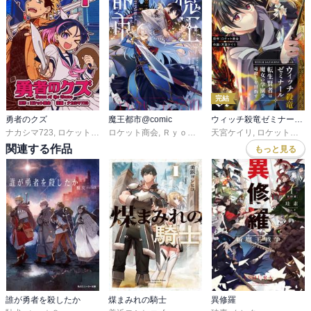
うに生き、どのように価値を見いだしていくのかを静かに描き出
す。読後には、ただのダークファンタジーでは終わらない、骨太で
余韻の残る物語として強い印象を残す一作であった。
完結
勇者のクズ
魔王都市@comic
ウィッチ殺竜ゼミナール～転生賢者は魔女の学園で竜殺しを目指す～【描き下ろしおまけ付き特装版】
ナカシマ723
,
ロケット商会
ロケット商会
,
Ｒｙｏｔａ－Ｈ
天宮ケイリ
,
桜 イオン
,
ロケット商会
関連する作品
もっと見る
誰が勇者を殺したか
煤まみれの騎士
異修羅