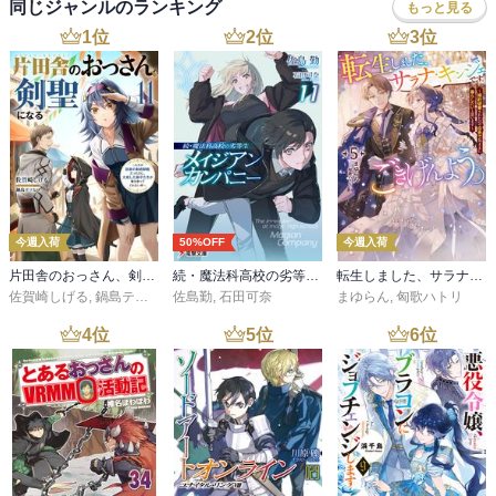
同じジャンルのランキング
もっと見る
1
位
2
位
3
位
今週入荷
50%OFF
今週入荷
片田舎のおっさん、剣聖になる 11 ～ただの田舎の剣術師範だったのに、大成した弟子たちが俺を放ってくれない件～
続・魔法科高校の劣等生 メイジアン・カンパニー(11)
転生しました、サラナ・キンジェです。ごきげんよう。５ ～婚約破棄されたので田舎で気ままに暮らしたいと思います～【電子書店共通特典SS付】
佐賀崎しげる
,
鍋島テツヒロ
佐島勤
,
石田可奈
まゆらん
,
匈歌ハトリ
4
位
5
位
6
位