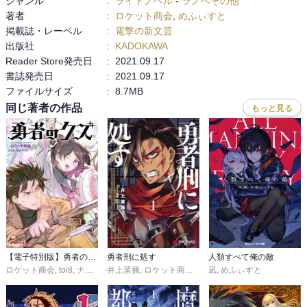
ジャンル
:
ライトノベル
-
ラノベその他
著者
:
ロケット商会
,
めふぃすと
懲罰勇者9004隊に集められた面々は、いずれも過去に罪を負い、社
掲載誌・レーベル
:
電撃の新文芸
会から外れた場所へと追いやられた者たちである。しかし彼らは決
出版社
:
KADOKAWA
して単なる「使い捨ての兵士」として描かれているわけではない。
Reader Store発売日
:
2021.09.17
それぞれが異なる過去や価値観を抱えながら、極限の戦場の中でわ
書誌発売日
:
2021.09.17
ずかな信頼や連帯を築いていく姿は、人間の強さと脆さを同時に浮
ファイルサイズ
:
8.7MB
かび上がらせる。荒々しい言葉の応酬や皮肉めいた会話の奥に、彼
らの人間らしい温度が垣間見える瞬間があり、その点が本作を単な
同じ著者の作品
もっと見る
る暗い戦記に終わらせない魅力となっている。

また、魔物との戦闘や戦場の描写には一切の甘さがない。命が常に
危うい場所であるからこそ、登場人物たちの一つひとつの選択や行
動が重く響く。誰もが確かな未来を約束されていない世界の中で、
それでも前に進もうとする姿には、静かな力強さが宿っている。過
酷な状況であるほど、人間という存在の本質が浮かび上がるという
ことを、この作品は雄弁に物語っているように思える。

重く厳しい世界観の中にありながら、本作は決して絶望だけを描い
【電子特別版】勇者のクズ
勇者刑に処す
人類すべて俺の敵
ロケット商会
,
toi8
,
ナカシマ723
井上菜摘
,
ロケット商会
,
めふぃすと
凪
,
めふぃすと
ているわけではない。罪を背負った者たちが戦いの中で見せる矜持
や意地、そしてわずかな希望の芽が、物語に確かな奥行きを与えて
いる。英雄という言葉の意味を改めて問い直しながら、人がどのよ