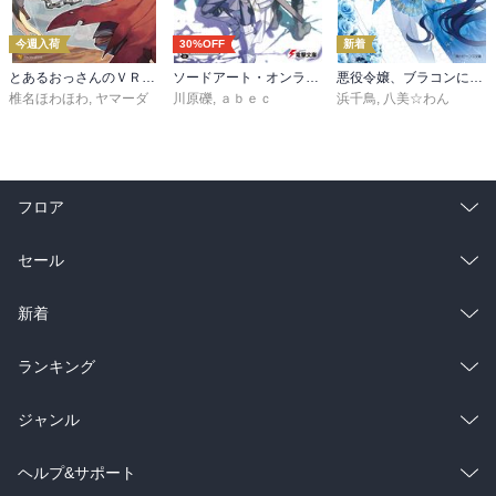
今週入荷
30%OFF
新着
とあるおっさんのＶＲＭＭＯ活動記34
ソードアート・オンライン29 ユナイタル・リングVIII
悪役令嬢、ブラコンにジョブチェンジします９【電子特典付き】
椎名ほわほわ
,
ヤマーダ
川原礫
,
ａｂｅｃ
浜千鳥
,
八美☆わん
フロア
総合
コミック
セール
ラノベ
小説
総合
コミック
新着
雑誌・グラビア
ビジネス・実用
ラノベ
小説
総合
コミック
ランキング
BL・TL
雑誌・グラビア
ビジネス・実用
ラノベ
小説
総合
コミック
ジャンル
BL・TL
雑誌・グラビア
ビジネス・実用
ラノベ
小説
コミック
男性コミック
ヘルプ&サポート