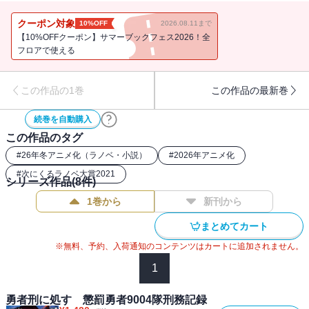
ぬ狂戦士、史上最悪のコソ泥、詐欺師の政治犯、自称・国王のテロ
リスト、成功率ゼロの暗殺者など、全員が性格破綻者で構成される
クーポン対象
10%OFF
2026.08.11まで
懲罰勇者部隊。 彼らのリーダーであり、《女神殺し》の罪で自身
【10%OFFクーポン】サマーブックフェス2026！全
も勇者刑に処された元聖騎士団長のザイロ・フォルバーツは、戦の
フロアで使える
最中に今まで存在を隠されていた《剣の女神》テオリッタと出会い
――。「力を貸してくれ、これから俺たちは魔王を倒す」「その意
この作品の1巻
この作品の最新巻
気です。勝利の暁には頭をなでてくださいね」 二人が契約を交わ
すとき、絶望に覆われた世界を変える儚くも熾烈な英雄の物語が幕
続巻を自動購入
を開ける。
この作品のタグ
#
26年冬アニメ化（ラノベ・小説）
#
2026年アニメ化
#
次にくるラノベ大賞2021
シリーズ作品(
8
件)
1巻から
新刊から
まとめてカート
※無料、予約、入荷通知のコンテンツはカートに追加されません。
1
勇者刑に処す 懲罰勇者9004隊刑務記録