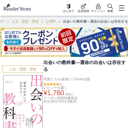
はじめて
会員登録
サインイン
検索
ロア
人文・思想・歴史
心理学
出会いの教科書―運命の出会いは存在する
出会いの教科書―運命の出会いは存在す
る
人文・思想・歴史
羽賀ヒカル(著者)
/
Clover出版
(
1
)
レビューを書く
¥
1,760
(税込)
クーポン利用対象商品
2021年07月31日
配信