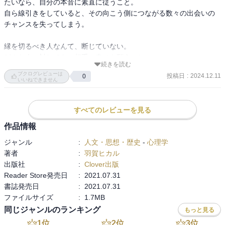
たいなら、自分の本音に素直に従うこと。

自ら線引きをしていると、その向こう側につながる数々の出会いの
チャンスを失ってしまう。

では、どうすればそんなご縁につながることができるのか
それを書き記したのがまさに本書です。
縁を切るべき人なんて、断じていない。

どんな人に対しても、相手の幸せを願うこと。

続きを読む
本書は単なる出会いのマニュアルではありません。
出会いには、4つの道がある

ブクログレビューは
巷に溢れる、出会いのチャンスが増える、会話が上手になる、魅力
投稿日
:
2024.12.11
0
①清浄の道…心と体を整える

いいねできません
的に見える、異性にモテる・・・
そういったノウハウ、駆け引きのテクニックとは一線を画すもので
・手洗い（儀式のように行い邪気を払う）

す。
すべてのレビューを見る
・鼻うがい

・ロウソクに火を付け、瞑想する

作品情報
本書は、運命の人と出会う、そのための教科書です。
・神社のような音を流す

ジャンル
:
人文・思想・歴史
-
心理学
著者
:
羽賀ヒカル
日常生活の中で、運命の人を探し当てる直感・センサーを極限まで
②奉仕の道…無私の心に至る

出版社
:
Clover出版
研ぎ澄まし
無私の心とは、相手から言われるがまま、奴隷のように従うことで
Reader Store発売日
:
2021.07.31
稼働させるための方法を記した書です。
ない。結果や評価を求めず、｢ありがたく、させていただきます｣と
書誌発売日
:
2021.07.31
いう気持ちで人様の喜びを我がことのように感じ純粋に働くことで
ファイルサイズ
:
1.7MB
―――――――
す。

第1章 本当の幸せとは
同じジャンルのランキング
もっと見る
ヨガの世界では、カルマヨーガ

第2章 心と体を整える/清浄の道
1
位
2
位
3
位