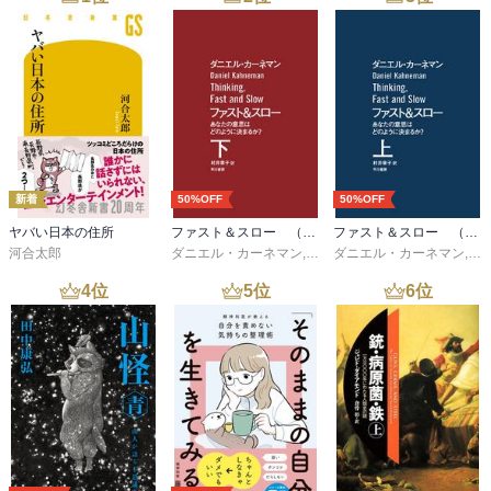
第3章 無私の心に至る/奉仕の道
自然のすべては、与えるために生まれ存在している。

第4章 自分の心を見つめていく/内省の道
ロウソクが燃えて溶けていくのは、光を与えるため

第5章 純粋な気持ちで生きる/愛と見神の道
線香が、燃えて灰になるのは、香りを与えるため

外伝 本当の出会いを果たすために
樹木が、伸びて大きくなるのは果実と花を与えるため。

―――――――
序盤では、なぜ、著者が出会いの秘密を知るに至ったのか、
③内省の道…自分の心を見つめる

なぜ、出会いを求めているのに幸せになれない人が多いのかその真
・動機の根をしっかり見ていく

相を。
・ニセモノの自分を追い払う

新着
50%OFF
50%OFF
後半にかけては、最高のご縁が結ばれる
ヤバい日本の住所
ファスト＆スロー （下）
ファスト＆スロー （上）
不幸な結婚、｢この人に幸せにしてもらおう｣と、一方的に求める結
4つのルートを歩むための具体的な実践方法が
河合太郎
ダニエル・カーネマン
,
村井章子
ダニエル・カーネマン
,
村
婚

わかりやすく解説されています。
幸せな結婚とは｢この人を幸せにしてあげたい｣と一緒に幸せになっ
4
位
5
位
6
位
ていくと決意した結婚

★人生に、まだやり残した大切なことがあると感じている
お互い条件によって繋がった関係に、安心感はない。

★出会うべき人と早く出会いたいと願っている
思考や感情を客観的に見るために日記がおすすめ

★愛ある人生を送りたいと思っている
・感謝したこと、反省点、改善点、学び

★人生を豊かにする出会いの秘密を知りたい
→自己内省の中で勝ちパターン、負けパターンがわかる

④愛と見神の道…純粋な気持ちで生きる

そう感じている多くの人に贈る1冊。
その人の中の一番美しい部分（その人の意識の奥底にある、輝ける
魂）を見る
