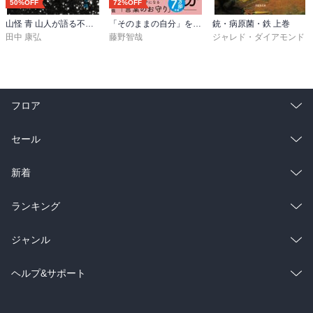
人間の魂が求める、たった一つの願い。
50%OFF
72%OFF
買いかぶって付き合う…｢あなたはこんな程度では終わらない｣

何千年、何万年、ある1つの出会いを求めて、その出会いを果たすた
生まれてきたのは会いたい人がいたから。

山怪 青 山人が語る不思議な話
「そのままの自分」を生きてみる 精神科医が教える自分を責めない気持ちの整理術 (特装版)
銃・病原菌・鉄 上巻
めに
田中 康弘
藤野智哉
ジャレド・ダイアモンド
寂しさ、苦しみ、悲しみ、つらさに正面から向き合う。

時空を超えて、この宇宙を彷徨ってきたたくさんの人間の魂。
誰と話すときも、すべての言葉を遺言のような気持ちで語るとよい
その長き旅を終わらせるために、あなたはこの本に出会うのかもし
れません。
フロア
総合
コミック
セール
ラノベ
小説
総合
コミック
新着
雑誌・グラビア
ビジネス・実用
ラノベ
小説
総合
コミック
ランキング
BL・TL
雑誌・グラビア
ビジネス・実用
ラノベ
小説
総合
コミック
ジャンル
BL・TL
雑誌・グラビア
ビジネス・実用
ラノベ
小説
コミック
男性コミック
ヘルプ&サポート
BL・TL
雑誌・グラビア
ビジネス・実用
女性コミック
コミック誌
初めての方へ
ヘルプ