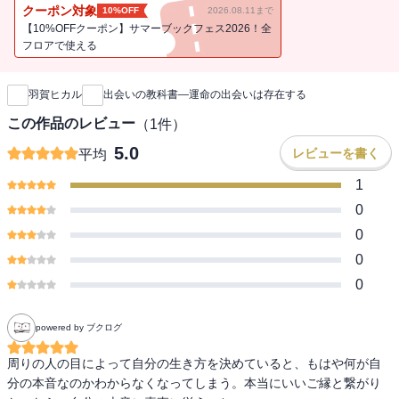
あなたもふと感じたことがありませんか?
クーポン対象
10%OFF
2026.08.11まで
占い師として、1万人以上の方の相談を受けてきた著者は
【10%OFFクーポン】サマーブックフェス2026！全
この問いにこう答えています。
フロアで使える
新刊通知
この世に生まれてきた理由。
羽賀ヒカル
出会いの教科書―運命の出会いは存在する
それは、「出会う」ため、だと。
この作品のレビュー
（
1
件）
運命の出会い、そんな出会いを心のどこかでいつも追い求めてき
5.0
レビューを書く
平均
た・・・
でも、どうすれば・・・?
1
0
あなたに必要な“いい出会い"を見極める極意。
0
その出会いが、あなたが求める出会いかどうかは、
0
ご自身の呼吸をよく観察することで判明します。
0
息が詰まる・呼吸が浅くなる
無意識のうちに相手を警戒している状態。
powered by ブクログ
リラックス・呼吸が深くなる
周りの人の目によって自分の生き方を決めていると、もはや何が自
安心感に包まれ、心も体も緩んでいる、
分の本音なのかわからなくなってしまう。本当にいいご縁と繋がり
無理をせずに自然に笑える状態。