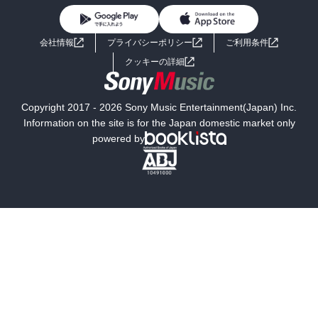
BL・TL
ライトノベル
男子向けラノベ
よくあるご質問
お問い合わせ
会社情報
プライバシーポリシー
ご利用条件
女子向けラノベ
小説
利用規約
クッキーの詳細
国内小説
海外小説
Copyright 2017 - 2026 Sony Music Entertainment(Japan) Inc.
ミステリー
SF
Information on the site is for the Japan domestic market only
powered by
歴史・時代小説
文学
雑誌
グラビア写真集
ボーイズラブ
ティーンズラブ
人文・思想・歴史
社会・政治・法律
ビジネス・経済
サイエンス・テクノロジー
コンピュータ・情報
くらし・家庭