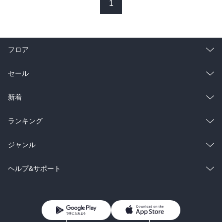
・手洗い（儀式のように行い邪気を払う）

1
・鼻うがい

・ロウソクに火を付け、瞑想する

・神社のような音を流す

フロア
②奉仕の道…無私の心に至る

無私の心とは、相手から言われるがまま、奴隷のように従うことで
総合
コミック
セール
ない。結果や評価を求めず、｢ありがたく、させていただきます｣と
いう気持ちで人様の喜びを我がことのように感じ純粋に働くことで
ラノベ
小説
総合
コミック
新着
す。

ヨガの世界では、カルマヨーガ

雑誌・グラビア
ビジネス・実用
ラノベ
小説
総合
コミック
ランキング
自然のすべては、与えるために生まれ存在している。

BL・TL
ロウソクが燃えて溶けていくのは、光を与えるため

雑誌・グラビア
ビジネス・実用
ラノベ
小説
総合
コミック
ジャンル
線香が、燃えて灰になるのは、香りを与えるため

樹木が、伸びて大きくなるのは果実と花を与えるため。

BL・TL
雑誌・グラビア
ビジネス・実用
ラノベ
小説
コミック
男性コミック
ヘルプ&サポート
③内省の道…自分の心を見つめる

BL・TL
雑誌・グラビア
ビジネス・実用
女性コミック
コミック誌
初めての方へ
ヘルプ
・動機の根をしっかり見ていく

・ニセモノの自分を追い払う

BL・TL
ライトノベル
男子向けラノベ
よくあるご質問
お問い合わせ