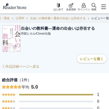
はじめて
会員登録
サインイン
検索
想・歴史
心理学
出会いの教科書―運命の出会いは存在する
レビュー一覧
出会いの教科書―運命の出会いは存在する
羽賀ヒカル
/
Clover出版
レビューを書く
作品詳細ページへ戻る
総合評価
（
1
件）
5.0
平均
1
0
0