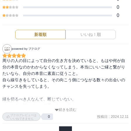
0
0
新着順
いいね！順
powered by ブクログ
周りの人の目によって自分の生き方を決めていると、もはや何が自
分の本音なのかわからなくなってしまう。本当にいいご縁と繋がり
たいなら、自分の本音に素直に従うこと。

自ら線引きをしていると、その向こう側につながる数々の出会いの
チャンスを失ってしまう。

縁を切るべき人なんて、断じていない。

どんな人に対しても、相手の幸せを願うこと。

続きを読む
出会いには、4つの道がある

ブクログレビューは
投稿日
:
2024.12.11
0
①清浄の道…心と体を整える

いいねできません