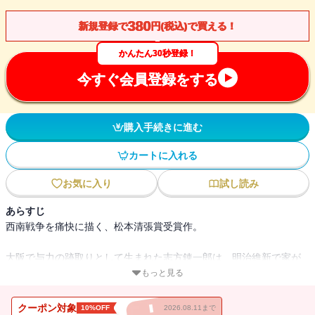
380
新規登録で
円(税込)で買える！
かんたん30秒登録！
今すぐ会員登録をする
購入手続きに進む
カートに入れる
お気に入り
試し読み
あらすじ
西南戦争を痛快に描く、松本清張賞受賞作。
大阪で与力の跡取りとして生まれた志方錬一郎は、明治維新で家が
没落し、商家へ奉公していた。
もっと見る
時は明治10年、西南戦争が勃発。
武功をたてれば仕官の道も開けると考えた錬一郎は、意気込んで戦
クーポン対象
10%OFF
2026.08.11まで