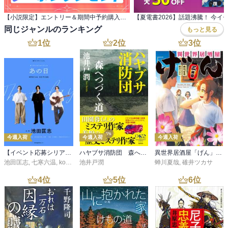
【小説限定】エントリー＆期間中予約購入でクーポンプレゼント
同じジャンルのランキング
もっと見る
1
位
2
位
3
位
今週入荷
今週入荷
今週入荷
【イベント応募シリアルコード付】池田匡志出演・オーディオフォトブック「あの日」SPECIAL EDITION（音声／動画付）
ハヤブサ消防団 森へつづく道
異世界居酒屋「げん」三杯目
池田匡志
,
七寒六温
,
konoko58
池井戸潤
,
村崎キコ
蝉川夏哉
,
碓井ツカサ
4
位
5
位
6
位