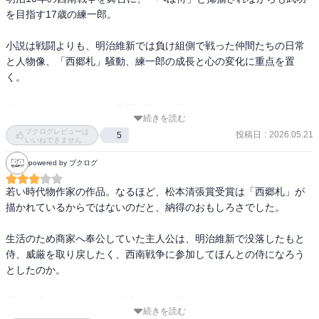
を目指す17歳の練一郎。

小説は戦闘よりも、明治維新では負け組側で戦った仲間たちの日常
と人物像、「西郷札」騒動、練一郎の成長と心の変化に重点を置
く。

巻末に参考文献リスト。重厚な歴史娯楽小説
続きを読む
ブクログレビューは
投稿日
:
2026.05.21
5
いいねできません
powered by ブクログ
若い時代物作家の作品。なるほど、松本清張賞受賞は「西郷札」が
描かれているからではないのだと、納得のおもしろさでした。

生活のため商家へ奉公していた主人公は、明治維新で没落したもと
侍、威厳を取り戻したく、西南戦争に参加してほんとの侍になろう
としたのか。

歴史上実在の人物たちを登場させて交錯し、主人公を生き生きとさ
続きを読む
せる術はなかなかのもの。
