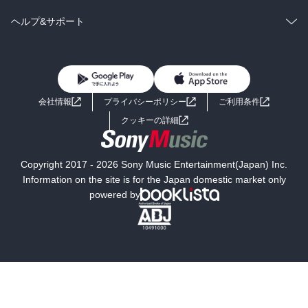
BL・TL
雑誌・グラビア
ビジネス・実用
ラノベ
小説
コミック
男性コミック
ヘルプ&サポート
BL・TL
雑誌・グラビア
ビジネス・実用
女性コミック
コミック誌
初めての方へ
ヘルプ
BL・TL
ライトノベル
男子向けラノベ
よくあるご質問
お問い合わせ
会社情報
プライバシーポリシー
ご利用条件
女子向けラノベ
小説
利用規約
クッキーの詳細
国内小説
海外小説
Copyright 2017 - 2026 Sony Music Entertainment(Japan) Inc.
ミステリー
SF
Information on the site is for the Japan domestic market only
powered by
歴史・時代小説
文学
雑誌
グラビア写真集
ボーイズラブ
ティーンズラブ
人文・思想・歴史
社会・政治・法律