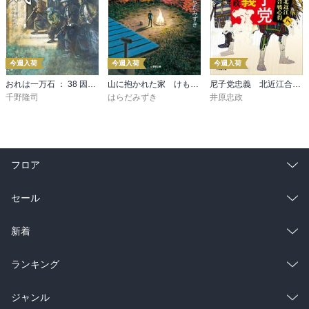
今週入荷
今週入荷
今週入荷
おれは一万石 ： 38 因縁の賊
山に抱かれた家 けもの道
尼子党忠義 北近江合戦心得〈八〉
千野隆司
はらだみずき
井原忠政
フロア
総合
コミック
セール
ラノベ
小説
総合
コミック
新着
雑誌・グラビア
ビジネス・実用
ラノベ
小説
総合
コミック
ランキング
BL・TL
雑誌・グラビア
ビジネス・実用
ラノベ
小説
総合
コミック
ジャンル