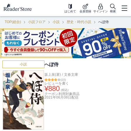
はじめて
会員登録
サインイン
検索
TOP(総合)
小説フロア
小説
歴史・時代小説
へぼ侍
へぼ侍
小説
坂上泉(著)
/
文春文庫
(
10
)
レビューを書く
¥
880
(税込)
クーポン利用対象商品
2021年06月08日
配信