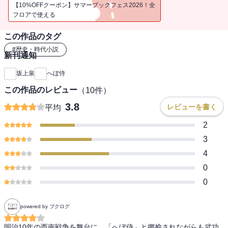
へ参加することに。
【10%OFFクーポン】サマーブックフェス2026！全
しかし、彼を待っていたのは、落ちこぼれの士族ばかりが集まる部
フロアで使える
隊だった――。
この作品のタグ
解説・末國善己
#
歴史・時代小説
新刊通知
※この電子書籍は2019年7月に文藝春秋より刊行された単行本『へぼ
坂上泉
へぼ侍
侍』を加筆・修正した文庫版を底本としています。
この作品のレビュー
（
10
件）
3.8
レビューを書く
平均
2
3
4
0
0
powered by ブクログ
明治10年の西南戦争を舞台に、「へぼ侍」と揶揄されながらも武功