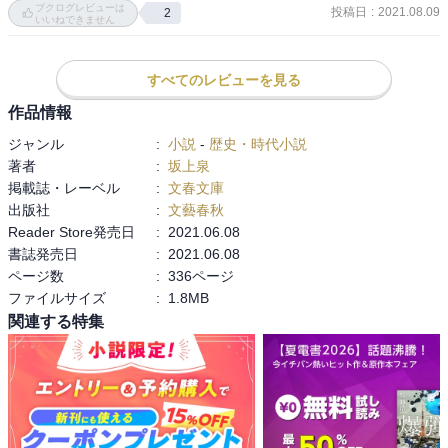
ブクログレビューは
投稿日
:
2021.08.09
2
例えば新聞記者（そうだったのですね）犬養毅は主人公の道しるべ
いいねできません
になり、有名な乃木希典にも会い、もちろん西郷隆盛にも逢ってし
まう。けがを治療してもらった軍医の手塚は、解説を読むまでわか
すべてのレビューを見る
らなかったが、最後の最後に登場する大毎新聞の記者は、わたしの
好きなある作家とおぼしき、謎解きの愉快さでした。

作品情報
ジャンル
:
小説
-
歴史・時代小説
次作品の『インビジブル』は直木賞候補になって、こちらもおもし
著者
:
坂上泉
ろいとか、期待の新人ですね。
掲載誌・レーベル
:
文春文庫
出版社
:
文藝春秋
Reader Store発売日
:
2021.06.08
書誌発売日
:
2021.06.08
ページ数
:
336ページ
ファイルサイズ
:
1.8MB
関連する特集