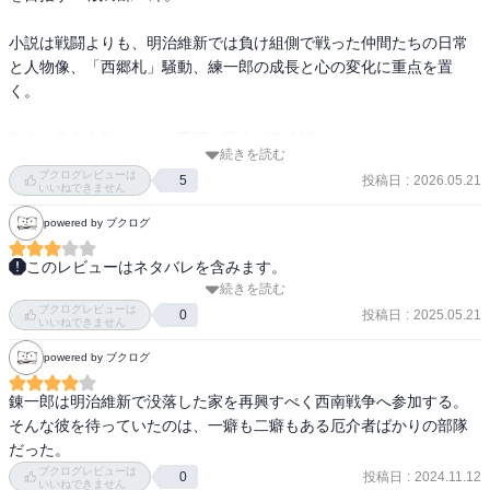
小説は戦闘よりも、明治維新では負け組側で戦った仲間たちの日常
と人物像、「西郷札」騒動、練一郎の成長と心の変化に重点を置
く。

巻末に参考文献リスト。重厚な歴史娯楽小説
続きを読む
ブクログレビューは
投稿日
:
2026.05.21
5
いいねできません
powered by ブクログ
このレビューはネタバレを含みます。
続きを読む
明治時代の物語、話の核心は、武士の世が終わり、新しい明治政府
ブクログレビューは
の下で「勝ち組」と「負け組」が分かれる中、錬一郎は剣術での立
投稿日
:
2025.05.21
0
いいねできません
身を夢見るが、西南戦争では刀ではなく銃が与えられ、武士のロマ
powered by ブクログ
ンが通用しない時代に直面（この価値観のズレは、現代の「時流に
乗り損ねた」人々へのエールとも解釈できそう、コロナ禍での就職
錬一郎は明治維新で没落した家を再興すべく西南戦争へ参加する。

難など、変化の激しい現代社会とも共鳴します）

そんな彼を待っていたのは、一癖も二癖もある厄介者ばかりの部隊
錬一郎やその仲間たちが旧来の武士道や誇りと、近代社会の現実と
だった。
のギャップに苦しみ、従軍記者の犬養毅の言葉であるパアスエイド
ブクログレビューは
投稿日
:
2024.11.12
0
（言論の力）を身に着けたいと挑む姿で終わる青春物語でもある
いいねできません