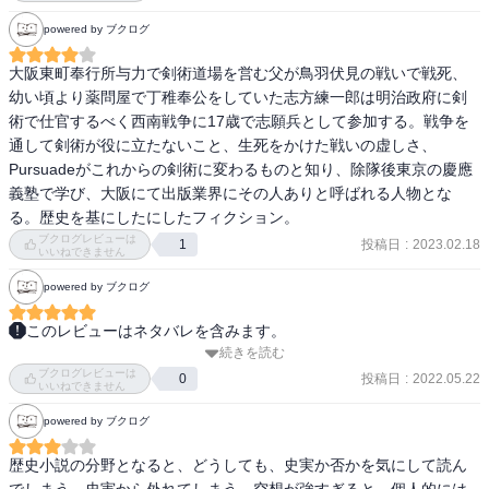
powered by ブクログ
大阪東町奉行所与力で剣術道場を営む父が鳥羽伏見の戦いで戦死、
幼い頃より薬問屋で丁稚奉公をしていた志方練一郎は明治政府に剣
術で仕官するべく西南戦争に17歳で志願兵として参加する。戦争を
通して剣術が役に立たないこと、生死をかけた戦いの虚しさ、
Pursuadeがこれからの剣術に変わるものと知り、除隊後東京の慶應
義塾で学び、大阪にて出版業界にその人ありと呼ばれる人物とな
る。歴史を基にしたにしたフィクション。
ブクログレビューは
投稿日
:
2023.02.18
1
いいねできません
powered by ブクログ
このレビューはネタバレを含みます。
続きを読む
インビジブルもそうでしたが、坂上泉先生の作品は奇を衒ったとこ
ブクログレビューは
ろがなく頭にありありと情景が浮かぶところが好きです。

投稿日
:
2022.05.22
0
いいねできません
武功を立てて道場の再興を夢見る主人公の錬一郎をはじめ、登場人
powered by ブクログ
物が皆いきいきとしていて、史実を題材にしたフィクションだとわ
かっていても本当にあったことのように感じられました。

歴史小説の分野となると、どうしても、史実か否かを気にして読ん
個人的に、山城屋の娘と結局くっつかなかったところが良かったで