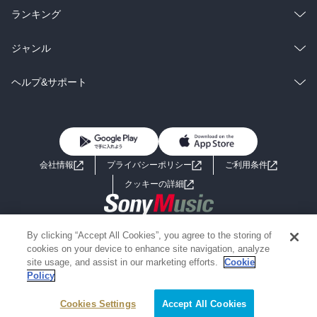
雑誌・グラビア
ビジネス・実用
ラノベ
小説
総合
コミック
ランキング
BL・TL
雑誌・グラビア
ビジネス・実用
ラノベ
小説
総合
コミック
ジャンル
BL・TL
雑誌・グラビア
ビジネス・実用
ラノベ
小説
コミック
男性コミック
ヘルプ&サポート
BL・TL
雑誌・グラビア
ビジネス・実用
女性コミック
コミック誌
初めての方へ
ヘルプ
BL・TL
ライトノベル
男子向けラノベ
よくあるご質問
お問い合わせ
会社情報
プライバシーポリシー
ご利用条件
女子向けラノベ
小説
利用規約
クッキーの詳細
国内小説
海外小説
Copyright 2017 - 2026 Sony Music Entertainment(Japan) Inc.
By clicking “Accept All Cookies”, you agree to the storing of
ミステリー
SF
Information on the site is for the Japan domestic market only
cookies on your device to enhance site navigation, analyze
powered by
site usage, and assist in our marketing efforts.
Cookie
Policy
歴史・時代小説
文学
Cookies Settings
Accept All Cookies
雑誌
グラビア写真集