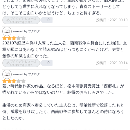
でしまう。史実から外れてしまう、空想が強すぎると、個人的には
す。
どうしても世界に入れなくなってしまう。青春ストーリーとして
は、そこそこ面白いかと思うけど、ちょっと長すぎる。
ブクログレビューは
投稿日
:
2021.09.19
0
いいねできません
powered by ブクログ
202107/経歴を偽り入隊した主人公、西南戦争を舞台にした物語。文
章が私にはあわなくて読み始めはとっつきにくかったけど、史実と
創作の加減も面白かった。
ブクログレビューは
投稿日
:
2021.09.14
0
いいねできません
powered by ブクログ
若い時代物作家の作品。なるほど、松本清張賞受賞は「西郷札」が
描かれているからではないのだと、納得のおもしろさでした。

生活のため商家へ奉公していた主人公は、明治維新で没落したもと
侍、威厳を取り戻したく、西南戦争に参加してほんとの侍になろう
としたのか。
