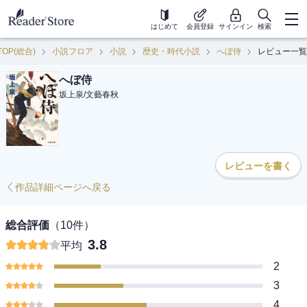
はじめて
会員登録
サインイン
検索
TOP(総合)
小説フロア
小説
歴史・時代小説
へぼ侍
レビュー一覧
へぼ侍
坂上泉
/
文藝春秋
レビューを書く
作品詳細ページへ戻る
総合評価
（
10
件）
3.8
平均
2
3
4