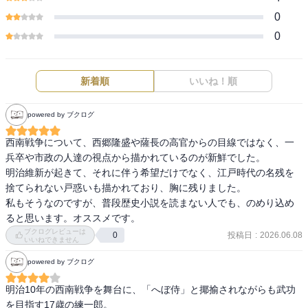
0
0
新着順
いいね！順
powered by ブクログ
西南戦争について、西郷隆盛や薩長の高官からの目線ではなく、一
兵卒や市政の人達の視点から描かれているのが新鮮でした。

明治維新が起きて、それに伴う希望だけでなく、江戸時代の名残を
捨てられない戸惑いも描かれており、胸に残りました。

私もそうなのですが、普段歴史小説を読まない人でも、のめり込め
ブクログレビューは
投稿日
:
2026.06.08
0
いいねできません
powered by ブクログ
明治10年の西南戦争を舞台に、「へぼ侍」と揶揄されながらも武功
を目指す17歳の練一郎。
