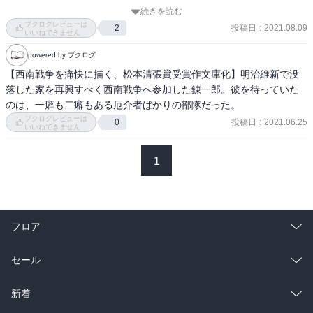
歴史上実在の人物たちを登場させて交錯し、主人公を生き生きとさ
続きを読む
せる術はなかなかのもの。

ブクログレビューは
投稿日
:
2021.08.09
2
例えば新聞記者（そうだったのですね）犬養毅は主人公の道しるべ
いいねできません
になり、有名な乃木希典にも会い、もちろん西郷隆盛にも逢ってし
powered by ブクログ
まう。けがを治療してもらった軍医の手塚は、解説を読むまでわか
【西南戦争を痛快に描く、松本清張賞受賞作文庫化】明治維新で没
らなかったが、最後の最後に登場する大毎新聞の記者は、わたしの
落した家を再興すべく西南戦争へ参加した錬一郎。彼を待っていた
好きなある作家とおぼしき、謎解きの愉快さでした。

のは、一癖も二癖もある厄介者ばかりの部隊だった。
ブクログレビューは
投稿日
:
2021.06.25
0
次作品の『インビジブル』は直木賞候補になって、こちらもおもし
いいねできません
ろいとか、期待の新人ですね。
1
フロア
総合
コミック
セール
ラノベ
小説
総合
コミック
新着