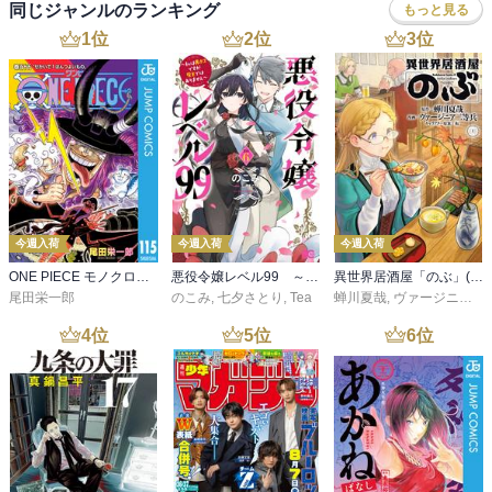
同じジャンルのランキング
もっと見る
1
位
2
位
3
位
今週入荷
今週入荷
今週入荷
ONE PIECE モノクロ版 115
悪役令嬢レベル99 ～私は裏ボスですが魔王ではありません～ その６
異世界居酒屋「のぶ」(22)
尾田栄一郎
のこみ
,
七夕さとり
,
Tea
蝉川夏哉
,
ヴァージニア二等兵
4
位
5
位
6
位