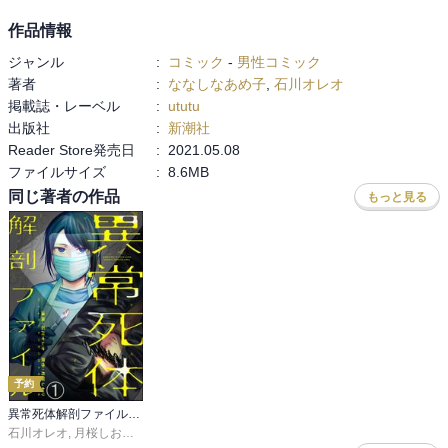
作品情報
ジャンル
:
コミック
-
男性コミック
著者
:
ななしなあめ子
,
石川オレオ
掲載誌・レーベル
:
ututu
出版社
:
新潮社
Reader Store発売日
:
2021.05.08
ファイルサイズ
:
8.6MB
同じ著者の作品
もっと見る
予約
異常死体解剖ファイル（分冊版）
石川オレオ
,
月桜しおり
,
peep