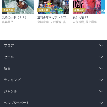
今週入荷
今週入荷
今週入荷
九条の大罪（１７）
週刊少年マガジン 2026年36・37号[2026年8月5日発売]
あかね噺 23
真鍋昌平
金城宗幸
,
ノ村優介
,
真島ヒロ
末永裕樹
,
宮島礼吏
,
馬上鷹将
,
新川直司
,
久
フロア
総合
コミック
セール
ラノベ
小説
総合
コミック
新着
雑誌・グラビア
ビジネス・実用
ラノベ
小説
総合
コミック
ランキング
BL・TL
雑誌・グラビア
ビジネス・実用
ラノベ
小説
総合
コミック
ジャンル
BL・TL
雑誌・グラビア
ビジネス・実用
ラノベ
小説
コミック
男性コミック
ヘルプ&サポート