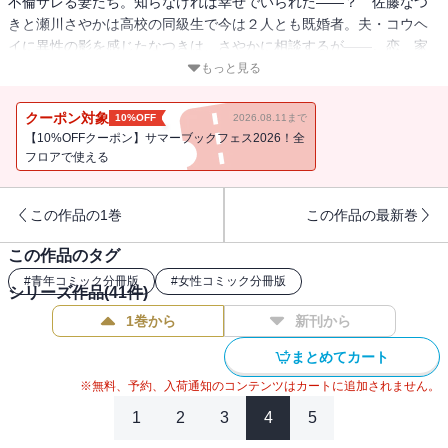
不倫サレる妻たち。知らなければ幸せでいられた――？ 佐藤なつ
きと瀬川さやかは高校の同級生で今は２人とも既婚者。夫・コウヘ
イに異性の影を感じたなつきは、さやかに相談するが――。恋、家
庭、仕事、奪われる痛みの先にあるものは？ 分冊版第32巻！
もっと見る
クーポン対象
10%OFF
2026.08.11まで
【10%OFFクーポン】サマーブックフェス2026！全
フロアで使える
この作品の1巻
この作品の最新巻
この作品のタグ
#
青年コミック分冊版
#
女性コミック分冊版
シリーズ作品(
41
件)
1巻から
新刊から
まとめてカート
※無料、予約、入荷通知のコンテンツはカートに追加されません。
1
2
3
4
5