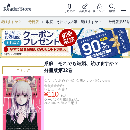
はじめて
会員登録
サインイン
検索
、続けますか？― 分冊版
爪痕―それでも結婚、続けますか？― 分冊版第32巻
爪痕―それでも結婚、続けますか？―
分冊版第32巻
コミック
ななしなあめ子(著)
,
石川オレオ(著)
/
ututu
(
0
)
レビューを書く
¥
110
(税込)
クーポン利用対象商品
2021年05月08日
配信