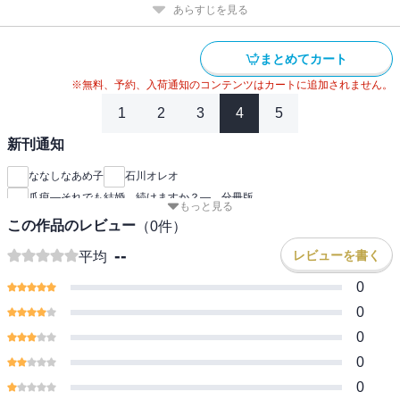
あらすじを見る
まとめてカート
※無料、予約、入荷通知のコンテンツはカートに追加されません。
1
2
3
4
5
新刊通知
ななしなあめ子
石川オレオ
爪痕―それでも結婚、続けますか？― 分冊版
もっと見る
この作品のレビュー
（
0
件）
--
レビューを書く
平均
0
0
0
0
0