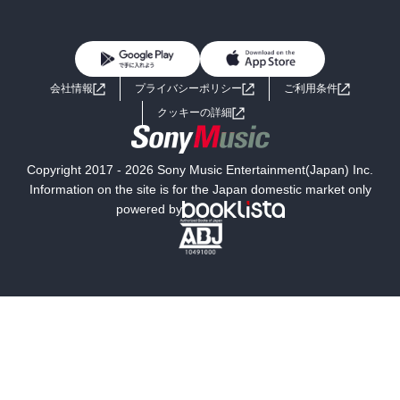
BL・TL
雑誌・グラビア
ビジネス・実用
女性コミック
コミック誌
初めての方へ
ヘルプ
BL・TL
ライトノベル
男子向けラノベ
よくあるご質問
お問い合わせ
会社情報
プライバシーポリシー
ご利用条件
女子向けラノベ
小説
利用規約
クッキーの詳細
国内小説
海外小説
Copyright 2017 - 2026 Sony Music Entertainment(Japan) Inc.
ミステリー
SF
Information on the site is for the Japan domestic market only
powered by
歴史・時代小説
文学
雑誌
グラビア写真集
ボーイズラブ
ティーンズラブ
人文・思想・歴史
社会・政治・法律
ビジネス・経済
サイエンス・テクノロジー