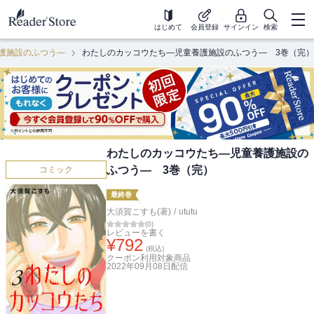
はじめて
会員登録
サインイン
検索
護施設のふつう―
わたしのカッコウたち―児童養護施設のふつう― 3巻（完）
わたしのカッコウたち―児童養護施設の
ふつう― 3巻（完）
コミック
最終巻
大須賀こすも(著)
/
ututu
(
0
)
レビューを書く
¥
792
(税込)
クーポン利用対象商品
2022年09月08日
配信