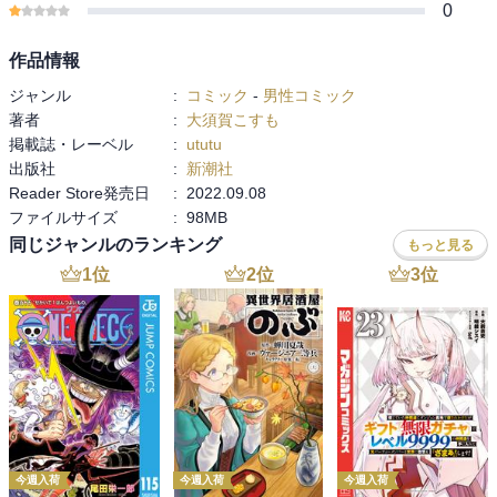
0
作品情報
ジャンル
:
コミック
-
男性コミック
著者
:
大須賀こすも
掲載誌・レーベル
:
ututu
出版社
:
新潮社
Reader Store発売日
:
2022.09.08
ファイルサイズ
:
98MB
同じジャンルのランキング
もっと見る
1
位
2
位
3
位
今週入荷
今週入荷
今週入荷