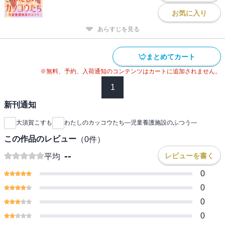
お気に入り
あらすじを見る
まとめてカート
※無料、予約、入荷通知のコンテンツはカートに追加されません。
1
新刊通知
大須賀こすも
わたしのカッコウたち―児童養護施設のふつう―
この作品のレビュー
（
0
件）
--
レビューを書く
平均
0
0
0
0