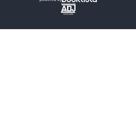
歴史・時代小説
文学
雑誌
グラビア写真集
ボーイズラブ
ティーンズラブ
人文・思想・歴史
社会・政治・法律
ビジネス・経済
サイエンス・テクノロジー
コンピュータ・情報
くらし・家庭
料理・酒
ファッション・美容・ダイエット
ホビー&カルチャー
スポーツ・アウトドア
地図・ガイド
エンターテイメント
芸術・アート
映画・音楽・演劇