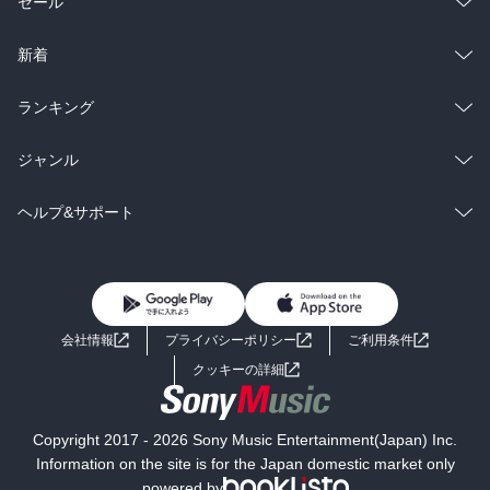
総合
コミック
セール
ラノベ
小説
総合
コミック
新着
雑誌・グラビア
ビジネス・実用
ラノベ
小説
総合
コミック
ランキング
BL・TL
雑誌・グラビア
ビジネス・実用
ラノベ
小説
総合
コミック
ジャンル
BL・TL
雑誌・グラビア
ビジネス・実用
ラノベ
小説
コミック
男性コミック
ヘルプ&サポート
BL・TL
雑誌・グラビア
ビジネス・実用
女性コミック
コミック誌
初めての方へ
ヘルプ
BL・TL
ライトノベル
男子向けラノベ
よくあるご質問
お問い合わせ
会社情報
プライバシーポリシー
ご利用条件
女子向けラノベ
小説
利用規約
クッキーの詳細
国内小説
海外小説
Copyright 2017 - 2026 Sony Music Entertainment(Japan) Inc.
ミステリー
SF
Information on the site is for the Japan domestic market only
powered by