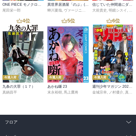
ONE PIECE モノクロ版 115
異世界居酒屋「のぶ」(22)
信じていた仲間達にダンジョン奥地で殺されかけたがギフト『無限ガチャ』でレベル９９９９の仲間達を手に入れて元パーティーメンバーと世界に復讐＆『ざまぁ！』します！（２３）
尾田栄一郎
蝉川夏哉
,
ヴァージニア二等兵
大前貴史
,
転
,
明鏡シスイ
,
ｔｅ
4
位
5
位
6
位
今週入荷
今週入荷
今週入荷
九条の大罪（１７）
あかね噺 23
週刊少年マガジン 2026年36・37号[2026年8月5日発売]
真鍋昌平
末永裕樹
,
馬上鷹将
金城宗幸
,
ノ村優介
,
真島ヒロ
フロア