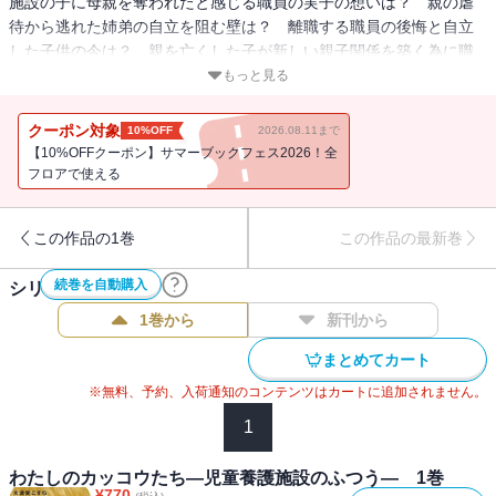
施設の子に母親を奪われたと感じる職員の実子の想いは？ 親の虐
待から逃れた姉弟の自立を阻む壁は？ 離職する職員の後悔と自立
した子供の今は？ 親を亡くした子が新しい親子関係を築く為に職
員が成すべきことは？ 児童養護施設を舞台に描かれる「ふつう」
もっと見る
であるべき日々を目指す者たちの物語、最終巻。
クーポン対象
10%OFF
2026.08.11まで
【10%OFFクーポン】サマーブックフェス2026！全
フロアで使える
この作品の1巻
この作品の最新巻
続巻を自動購入
シリーズ作品(
3
件)
1巻から
新刊から
まとめてカート
※無料、予約、入荷通知のコンテンツはカートに追加されません。
1
わたしのカッコウたち―児童養護施設のふつう― 1巻
¥
770