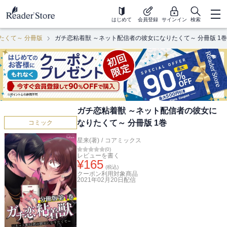
はじめて
会員登録
サインイン
検索
たくて～ 分冊版
ガチ恋粘着獣 ～ネット配信者の彼女になりたくて～ 分冊版 1巻
ガチ恋粘着獣 ～ネット配信者の彼女に
なりたくて～ 分冊版 1巻
コミック
星来(著)
/
コアミックス
(
0
)
レビューを書く
¥
165
(税込)
クーポン利用対象商品
2021年02月20日
配信