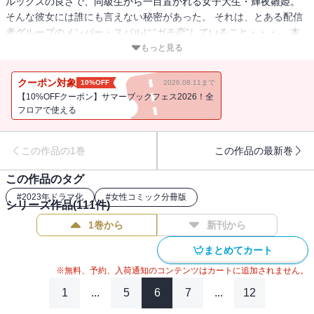
ルックスの良さで、同級生から一目置かれる女子大生・輝夜雛姫。
そんな彼女には誰にも言えない秘密があった。 それは、とある配信
者グループのメンバー・スバルに“ガチ恋”していること・・・。 本
気でスバルと付き合いたいと願う雛姫に、ある日見知らぬアカウン
もっと見る
トからDMが届き、 雛姫の人生は一変する――。
クーポン対象
10%OFF
2026.08.11まで
【10%OFFクーポン】サマーブックフェス2026！全
フロアで使える
この作品の1巻
この作品の最新巻
この作品のタグ
#
2023年ドラマ化
#
女性コミック分冊版
シリーズ作品(
111
件)
1巻から
新刊から
まとめてカート
※無料、予約、入荷通知のコンテンツはカートに追加されません。
1
...
5
6
7
...
12