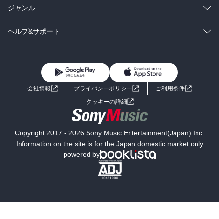
BL・TL
雑誌・グラビア
ビジネス・実用
ラノベ
小説
総合
コミック
ジャンル
BL・TL
雑誌・グラビア
ビジネス・実用
ラノベ
小説
コミック
男性コミック
ヘルプ&サポート
BL・TL
雑誌・グラビア
ビジネス・実用
女性コミック
コミック誌
初めての方へ
ヘルプ
BL・TL
ライトノベル
男子向けラノベ
よくあるご質問
お問い合わせ
会社情報
プライバシーポリシー
ご利用条件
女子向けラノベ
小説
利用規約
クッキーの詳細
国内小説
海外小説
Copyright 2017 - 2026 Sony Music Entertainment(Japan) Inc.
ミステリー
SF
Information on the site is for the Japan domestic market only
powered by
歴史・時代小説
文学
雑誌
グラビア写真集
ボーイズラブ
ティーンズラブ