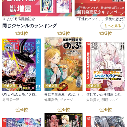
りぼん9月号配信記念
同じジャンルのランキング
もっと見る
1
位
2
位
3
位
今週入荷
今週入荷
今週入荷
ONE PIECE モノクロ版 115
異世界居酒屋「のぶ」(22)
信じていた仲間達にダンジョン奥地で殺されかけたがギフト『無限ガチャ』でレベル９９９９の仲間達を手に入れて元パーティーメンバーと世界に復讐＆『ざまぁ！』します！（２３）
尾田栄一郎
蝉川夏哉
,
ヴァージニア二等兵
大前貴史
,
転
,
明鏡シスイ
,
ｔｅ
4
位
5
位
6
位