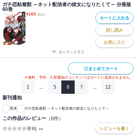
ガチ恋粘着獣 ～ネット配信者の彼女になりたくて～ 分冊版
60巻
¥
165
(税込)
カートに入れる
試し読み
お気に入り
あらすじを見る
まとめてカート
※無料、予約、入荷通知のコンテンツはカートに追加されません。
1
...
5
6
7
...
12
新刊通知
星来
ガチ恋粘着獣 ～ネット配信者の彼女になりたくて～
この作品のレビュー
（
0
件）
--
レビューを書く
平均