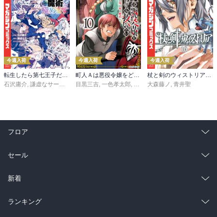
今週入荷
今週入荷
今週入荷
転生したら第七王子だったので、気ままに魔術を極めます（２４）
町人Ａは悪役令嬢をどうしても救いたい ～どぶと空と氷の姫君～１０【電子書店共通特典イラスト付】
杖と剣のウィストリア（１６）
石沢庸介
,
謙虚なサークル
,
メル。
目黒三吉
,
一色孝太郎
,
Parum
大森藤ノ
,
青井聖
フロア
総合
コミック
セール
ラノベ
小説
総合
コミック
新着
雑誌・グラビア
ビジネス・実用
ラノベ
小説
総合
コミック
ランキング