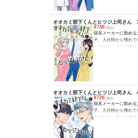
オオカミ部下くんとヒツジ上司さん 
¥
748
(税込)
寝具メーカーに勤める
子。入社時から憧れて
たけれど、そこは未辻
部署で――!? エリ
らに大神くんを慕うミ
の恋は混戦……!? 
フィスラブコメディ♪
オオカミ部下くんとヒツジ上司さん 
¥
726
(税込)
寝具メーカーに勤める
子。入社時から憧れて
たけれど、そこは未辻
部署で――!? 未辻
んを慕う新人・守谷が
の子孫たちが繰り広げ