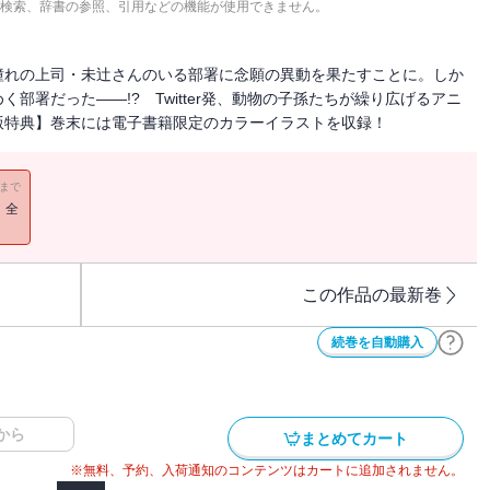
検索、辞書の参照、引用などの機能が使用できません。
憧れの上司・未辻さんのいる部署に念願の異動を果たすことに。しか
部署だった――!? Twitter発、動物の子孫たちが繰り広げるアニ
版特典】巻末には電子書籍限定のカラーイラストを収録！
11まで
！全
この作品の最新巻
続巻を自動購入
から
まとめてカート
※無料、予約、入荷通知のコンテンツはカートに追加されません。