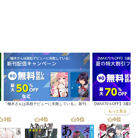
や
,
天樹征丸
,
さとうふみや
,
佐藤友生
,
五十嵐律人
,
束ユムコ
,
真船一雄
,
華鳥ジロー
,
『楠木さんは高校デビューに失敗している』 新刊配信キャンペーン
もっと見る
3
位
4
位
5
位
6
位