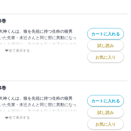
3巻
大神くんは、狼を先祖に持つ生粋の狼男
カートに入れる
いた先輩・未辻さんと同じ部に異動になっ
さんを筆頭に、羊の血を引く女子だらけの
試し読み
ート御曹司・美角が未辻さんに告白をし、さ
全て表示する
ステリアスな後輩・守谷さんも現れ、2人
お気に入り
動物の子孫たちが繰り広げる、アニマル・オ
 ますます見逃せない！
4巻
大神くんは、狼を先祖に持つ生粋の狼男
カートに入れる
いた先輩・未辻さんと同じ部に異動になっ
さんを筆頭に、羊の血を引く女子だらけの
試し読み
さんを慕うエリート御曹司・美角と、大神く
全て表示する
現れ、ふたりの関係に変化が――？ 動物
お気に入り
る、アニマル・オフィスラブコメディ♪