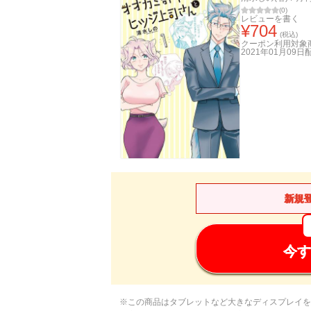
(
0
)
レビューを書く
¥
704
(税込)
クーポン利用対象
2021年01月09日
新規
今す
※この商品はタブレットなど大きなディスプレイを