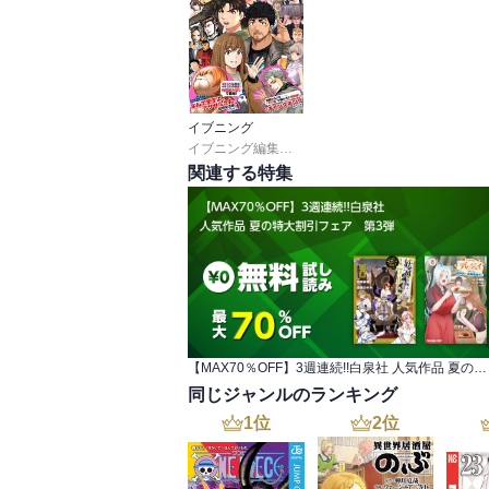
イブニング
イブニング編集部
,
出端祐大
,
天樹征丸
,
さとうふみ
関連する特集
【MAX70％OFF】3週連続!!白泉社 人気作品 夏の特大割引フェア 第3弾
同じジャンルのランキング
1
位
2
位