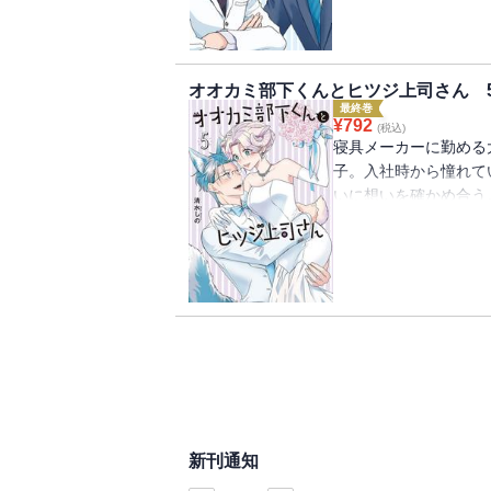
恋心が加速する、第4
オオカミ部下くんとヒツジ上司さん 
最終巻
¥
792
(税込)
寝具メーカーに勤める
子。入社時から憧れて
いに想いを確かめ合う
――!? 動物の子孫
コメディ♪ 堂々完結
新刊通知