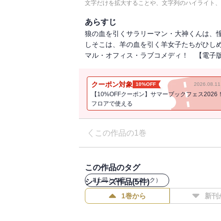
文字だけを拡大することや、文字列のハイライト、
あらすじ
狼の血を引くサラリーマン・大神くんは、
しそこは、羊の血を引く羊女子たちがひしめく
マル・オフィス・ラブコメディ！ 【電子
クーポン対象
10%OFF
2026.08.
【10%OFFクーポン】サマーブックフェス2026
フロアで使える
この作品の1巻
この作品のタグ
#
上司との恋（コミック）
シリーズ作品(
5
件)
1巻から
新刊