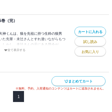
巻。
5巻（完）
カートに入れる
大神くんは、狼を先祖に持つ生粋の狼男
いた先輩・未辻さんとすれ違いながらもつ
試し読み
。しかし、未辻さんの元にある辞令が
たちが繰り広げる、アニマル・オフィスラブ
全て表示する
お気に入り
、第5巻。
まとめてカート
※無料、予約、入荷通知のコンテンツはカートに追加されません。
1