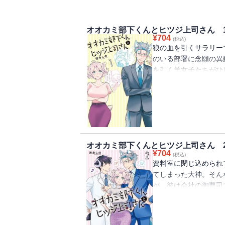
オオカミ部下くんとヒツジ上司さん 
¥
704
(税込)
狼の血を引くサラリー
のいる部署に念願の異
を引く羊女子たちがひしめ
の子孫たちが繰り広
【電子版特典】巻末に
オオカミ部下くんとヒツジ上司さん 
¥
704
(税込)
資料室に閉じ込められ
てしまった大神。そん
が、彼は会社の御曹司
【電子版特典】巻末に