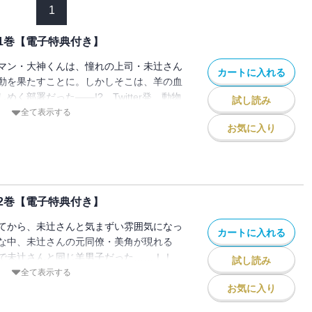
1
1巻【電子特典付き】
マン・大神くんは、憧れの上司・未辻さん
カートに入れる
動を果たすことに。しかしそこは、羊の血
く部署だった――!? Twitter発、動物
試し読み
げるアニマル・オフィス・ラブコメディ！
全て表示する
は電子書籍限定のカラーイラストを収録！
お気に入り
2巻【電子特典付き】
てから、未辻さんと気まずい雰囲気になっ
カートに入れる
な中、未辻さんの元同僚・美角が現れる
で未辻さんと同じ羊男子だった……！！
試し読み
は電子書籍限定のカラーイラストを収録！
全て表示する
お気に入り