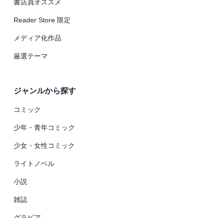
書店員オススメ
Reader Store 限定
メディア化作品
厳選テーマ
ジャンルから探す
コミック
少年・青年コミック
少女・女性コミック
ライトノベル
小説
雑誌
グラビア