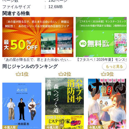
ページ数
:
192ページ
ファイルサイズ
:
12.6MB
関連する特集
『あの星が降る丘で、君とまた出会いたい。』映画公 開記念！ あの花シリーズ＆汐見夏衛作品割引フェア
同じジャンルのランキング
もっと見る
1
位
2
位
3
位
今週入荷
今週入荷
今週入荷