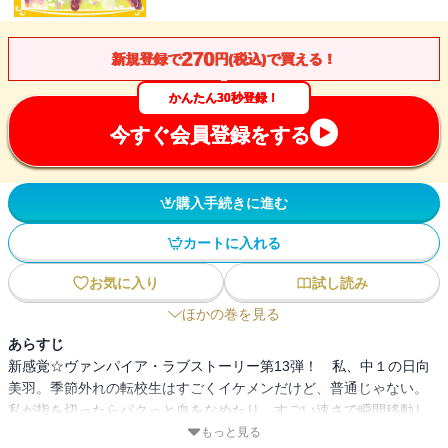
270
新規登録で
円(税込)で買える！
かんたん30秒登録！
今すぐ会員登録をする
購入手続きに進む
カートに入れる
お気に入り
試し読み
ほかの巻を見る
あらすじ
新感覚☆ヴァンパイア・ラブストーリー第13弾！ 私、中１の日向
美羽。季節外れの転校生はすごくイケメンだけど、普通じゃない。
私が指を切ったらパクっと血をなめたり、すごい速さで瞬間移動し
たり、まさかヴァンパイア？ ミステリアスなセイくんが気になる
もっと見る