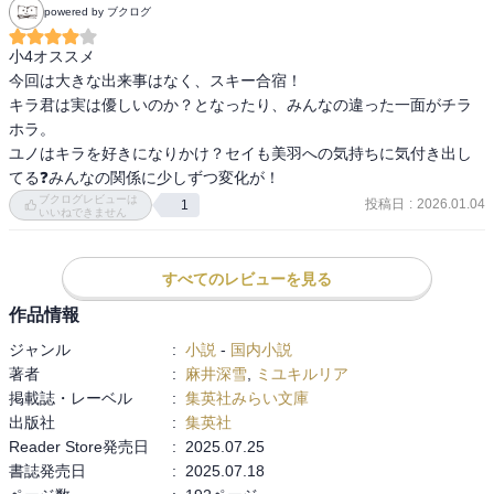
powered by ブクログ
小4オススメ

今回は大きな出来事はなく、スキー合宿！

キラ君は実は優しいのか？となったり、みんなの違った一面がチラ
ホラ。

ユノはキラを好きになりかけ？セイも美羽への気持ちに気付き出し
てる❓みんなの関係に少しずつ変化が！
ブクログレビューは
投稿日
:
2026.01.04
1
いいねできません
すべてのレビューを見る
作品情報
ジャンル
:
小説
-
国内小説
著者
:
麻井深雪
,
ミユキルリア
掲載誌・レーベル
:
集英社みらい文庫
出版社
:
集英社
Reader Store発売日
:
2025.07.25
書誌発売日
:
2025.07.18