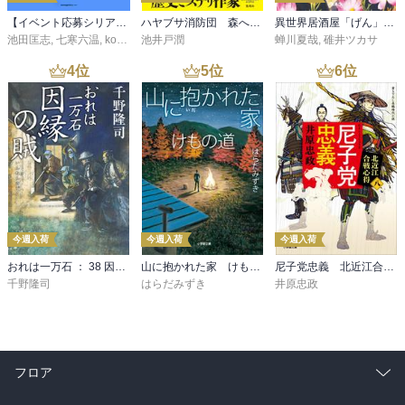
【イベント応募シリアルコード付】池田匡志出演・オーディオフォトブック「あの日」SPECIAL EDITION（音声／動画付）
ハヤブサ消防団 森へつづく道
異世界居酒屋「げん」三杯目
池田匡志
,
七寒六温
,
konoko58
池井戸潤
,
村崎キコ
蝉川夏哉
,
碓井ツカサ
4
位
5
位
6
位
今週入荷
今週入荷
今週入荷
おれは一万石 ： 38 因縁の賊
山に抱かれた家 けもの道
尼子党忠義 北近江合戦心得〈八〉
千野隆司
はらだみずき
井原忠政
フロア