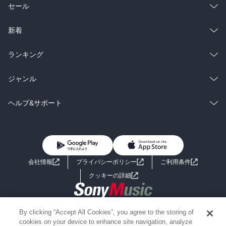
総合
コミック
セール
ラノベ
小説
総合
コミック
新着
雑誌・グラビア
ビジネス・実用
ラノベ
小説
総合
コミック
ランキング
BL・TL
雑誌・グラビア
ビジネス・実用
ラノベ
小説
総合
コミック
ジャンル
BL・TL
雑誌・グラビア
ビジネス・実用
ラノベ
小説
コミック
男性コミック
ヘルプ&サポート
BL・TL
雑誌・グラビア
ビジネス・実用
女性コミック
コミック誌
初めての方へ
ヘルプ
BL・TL
ライトノベル
男子向けラノベ
よくあるご質問
お問い合わせ
会社情報
プライバシーポリシー
ご利用条件
女子向けラノベ
小説
利用規約
クッキーの詳細
国内小説
海外小説
Copyright 2017 - 2026 Sony Music Entertainment(Japan) Inc.
By clicking “Accept All Cookies”, you agree to the storing of
ミステリー
SF
Information on the site is for the Japan domestic market only
cookies on your device to enhance site navigation, analyze