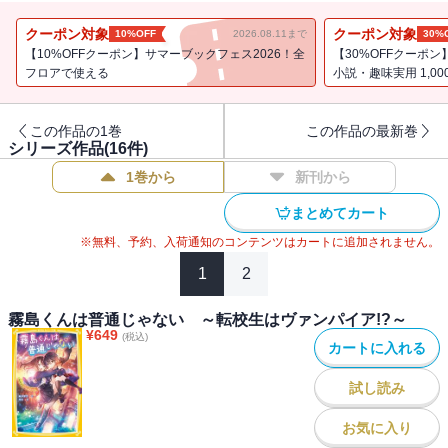
私だけど、彼にはありえないほど怖い美形のお兄ちゃんがふたりも
いて・・・!? しかもヴァンパイア三兄弟はめちゃめちゃ仲が悪い。
クーポン対象
クーポン対象
10%OFF
2026.08.11まで
30%
私の恋、すごく大変そうなんだけどどうなるの!? 第13弾は、ヴァ
【10%OFFクーポン】サマーブックフェス2026！全
【30%OFFクーポン
ンパイア三兄弟、ユノちゃんと初めてのスキー合宿へ！ ユノちゃ
フロアで使える
小説・趣味実用 1,0
んが雪山で大ピンチに!? そこに現れたのは・・・キラくん!?? ヴ
ァンパイアたちの恋が動きだす!?
この作品の1巻
この作品の最新巻
シリーズ作品(
16
件)
1巻から
新刊から
まとめてカート
※無料、予約、入荷通知のコンテンツはカートに追加されません。
1
2
霧島くんは普通じゃない ～転校生はヴァンパイア!?～
¥
649
(税込)
カートに入れる
試し読み
お気に入り