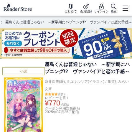
はじめて
会員登録
サインイン
検索
霧島くんは普通じゃない ～新学期にハプニング!? ヴァンパイアと恋の予感～
霧島くんは普通じゃない ～新学期にハ
プニング!? ヴァンパイアと恋の予感～
小説
麻井深雪(著)
,
ミユキルリア(イラスト)
/
集英社みらい
文庫
(
1
)
レビューを書く
¥
770
(税込)
クーポン利用対象商品
2025年07月25日
配信