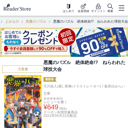
はじめて
会員登録
サインイン
検索
よみもの
悪魔のパズル
悪魔のパズル 絶体絶命!? ねらわれた球技大会
悪魔のパズル 絶体絶命!? ねらわれた
球技大会
児童書
最新巻
天川栄人(著)
,
香琳(イラストレーター)
/
集英社みらい
文庫
(
0
)
レビューを書く
¥
649
(税込)
クーポン利用対象商品
2021年04月22日
配信