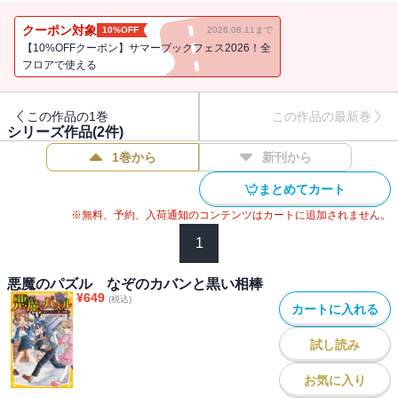
なのに、『完全無欠の王様』と評判の生徒会長から「廃部にす
る！」と言われてしまい・・・・・・？ 悪魔さがし×スクールライ
クーポン対象
10%OFF
2026.08.11まで
フの新感覚ストーリー第２弾！
【10%OFFクーポン】サマーブックフェス2026！全
フロアで使える
この作品の1巻
この作品の最新巻
シリーズ作品(
2
件)
1巻から
新刊から
まとめてカート
※無料、予約、入荷通知のコンテンツはカートに追加されません。
1
悪魔のパズル なぞのカバンと黒い相棒
¥
649
(税込)
カートに入れる
試し読み
お気に入り