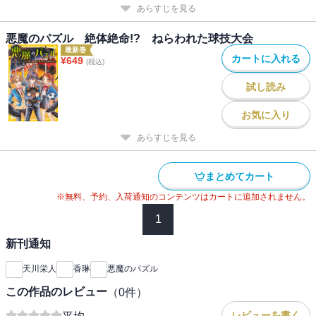
あらすじを見る
悪魔のパズル 絶体絶命!? ねらわれた球技大会
最新巻
カートに入れる
¥
649
(税込)
試し読み
お気に入り
あらすじを見る
まとめてカート
※無料、予約、入荷通知のコンテンツはカートに追加されません。
1
新刊通知
天川栄人
香琳
悪魔のパズル
この作品のレビュー
（
0
件）
--
レビューを書く