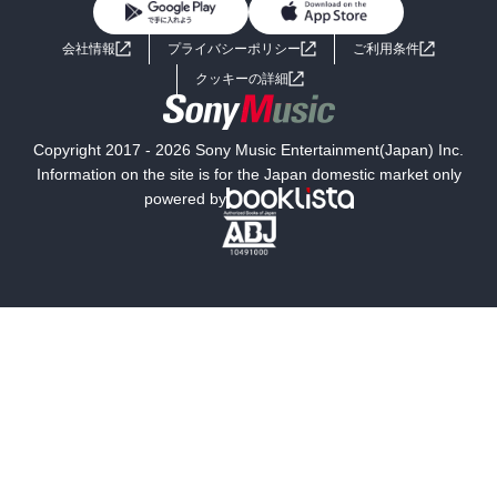
BL・TL
ライトノベル
男子向けラノベ
よくあるご質問
お問い合わせ
会社情報
プライバシーポリシー
ご利用条件
女子向けラノベ
小説
利用規約
クッキーの詳細
国内小説
海外小説
Copyright 2017 - 2026 Sony Music Entertainment(Japan) Inc.
ミステリー
SF
Information on the site is for the Japan domestic market only
powered by
歴史・時代小説
文学
雑誌
グラビア写真集
ボーイズラブ
ティーンズラブ
人文・思想・歴史
社会・政治・法律
ビジネス・経済
サイエンス・テクノロジー
コンピュータ・情報
くらし・家庭