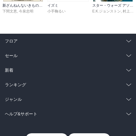
新ざんねんないきもの事典 昔のざんねん、今のざんねん
イズミ
スター・ウォーズ アソーカ 下
下間文恵
,
今泉忠明
小手鞠るい
E.K.ジョンストン
,
村上清幸
フロア
総合
コミック
セール
ラノベ
小説
総合
コミック
新着
雑誌・グラビア
ビジネス・実用
ラノベ
小説
総合
コミック
ランキング
BL・TL
雑誌・グラビア
ビジネス・実用
ラノベ
小説
総合
コミック
ジャンル
BL・TL
雑誌・グラビア
ビジネス・実用
ラノベ
小説
コミック
男性コミック
ヘルプ&サポート
BL・TL
雑誌・グラビア
ビジネス・実用
女性コミック
コミック誌
初めての方へ
ヘルプ