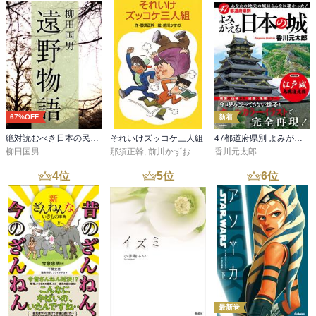
67%OFF
新着
絶対読むべき日本の民話 遠野物語
それいけズッコケ三人組
47都道府県別 よみがえる日本の城
柳田国男
那須正幹
,
前川かずお
香川元太郎
4
位
5
位
6
位
最新巻