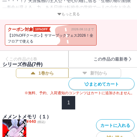
―・・・！》天涯孤独の主人公・壱心の瞳に宿る「生物の命の刻限
―寿命が見える」力。ある日彼は転校先の学校で一人の少女と出会
う。意識せず視てしまった彼女の寿命は「78時間」。 死の定めを覆
もっと見る
し彼女を救うことができるのだろうか―・・・!?（初出：GANMA!1
～9話掲載分 / 著者名：紅ki）
クーポン対象
10%OFF
2026.08.11まで
【10%OFFクーポン】サマーブックフェス2026！全
フロアで使える
この作品の1巻
この作品の最新巻
シリーズ作品(
7
件)
1巻から
新刊から
まとめてカート
※無料、予約、入荷通知のコンテンツはカートに追加されません。
1
メメントメモリ（１）
¥
440
(税込)
カートに入れる