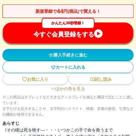
44
新規登録で
円(税込)で買える！
かんたん30秒登録！
今すぐ会員登録をする
購入手続きに進む
カートに入れる
お気に入り
試し読み
ほかの巻を見る
※この商品はタブレットなど大きなディスプレイを備えた機器で読むことに適し
ています。
文字だけを拡大することや、文字列のハイライト、検索、辞書の参照、引用など
の機能が使用できません。
あらすじ
《その瞳は死を映す―・・・いつかこの手で命を救うまで