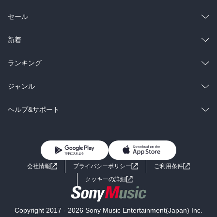
総合
コミック
セール
ラノベ
小説
総合
コミック
新着
雑誌・グラビア
ビジネス・実用
ラノベ
小説
総合
コミック
ランキング
BL・TL
雑誌・グラビア
ビジネス・実用
ラノベ
小説
総合
コミック
ジャンル
BL・TL
雑誌・グラビア
ビジネス・実用
ラノベ
小説
コミック
男性コミック
ヘルプ&サポート
BL・TL
雑誌・グラビア
ビジネス・実用
女性コミック
コミック誌
初めての方へ
ヘルプ
BL・TL
ライトノベル
男子向けラノベ
よくあるご質問
お問い合わせ
会社情報
プライバシーポリシー
ご利用条件
女子向けラノベ
小説
利用規約
クッキーの詳細
国内小説
海外小説
Copyright 2017 - 2026 Sony Music Entertainment(Japan) Inc.