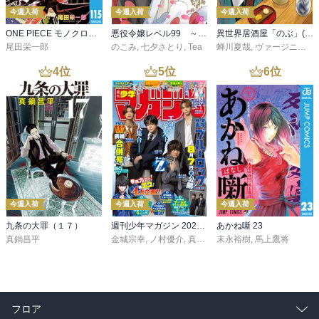
今週入荷
今週入荷
今週入荷
ONE PIECE モノクロ版 115
悪役令嬢レベル99 ～私は裏ボスですが魔王ではありません～ その６
異世界居酒屋「のぶ」(22)
尾田栄一郎
のこみ
,
七夕さとり
,
Tea
蝉川夏哉
,
ヴァージニア二等兵
4
位
5
位
6
位
今週入荷
今週入荷
今週入荷
九条の大罪（１７）
週刊少年マガジン 2026年36・37号[2026年8月5日発売]
あかね噺 23
真鍋昌平
金城宗幸
,
ノ村優介
,
真島ヒロ
末永裕樹
,
宮島礼吏
,
馬上鷹将
,
新川直司
,
久
フロア