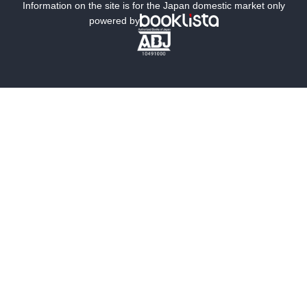
ミステリー
SF
Information on the site is for the Japan domestic market only
powered by
歴史・時代小説
文学
雑誌
グラビア写真集
ボーイズラブ
ティーンズラブ
人文・思想・歴史
社会・政治・法律
ビジネス・経済
サイエンス・テクノロジー
コンピュータ・情報
くらし・家庭
料理・酒
ファッション・美容・ダイエット
ホビー&カルチャー
スポーツ・アウトドア
地図・ガイド
エンターテイメント