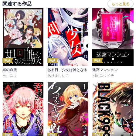
関連する作品
もっと見る
完結
完結
完結
黒の血族
ある日、少女は神となる
迷宮マンション
玉川ユキ
ありまけいこ
別所ユウイチ
完結
完結
完結