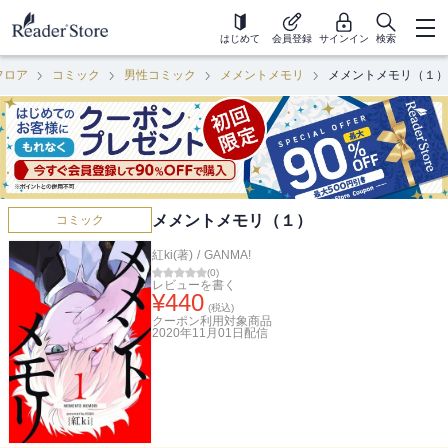
はじめて
会員登録
サインイン
検索
フロア
コミック
男性コミック
メメントメモリ
メメントメモリ（１）
メメントメモリ（１）
コミック
紅ki(著)
/
GANMA!
(
0
)
レビューを書く
¥
440
(税込)
クーポン利用対象商品
2020年11月01日
配信