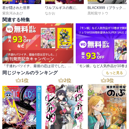
君が隠された世界
ワルプルギスの夜に、
BLACK999（ブラックナイン）
紫良河みあび
なかお
黒蛇龍サトウ
関連する特集
『子連れバツイチ、最後の恋は沼でした。』 新刊発売記念キャンペーン
同じジャンルのランキング
もっと見る
1
位
2
位
3
位